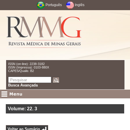
Português
Inglês
ISSN (on-line): 2238-3182
ISSN (Impressa): 0103-880X
CAPES/Qualis: B2
Busca Avançada
Volume: 22
.
3
Voltar ao Sumário