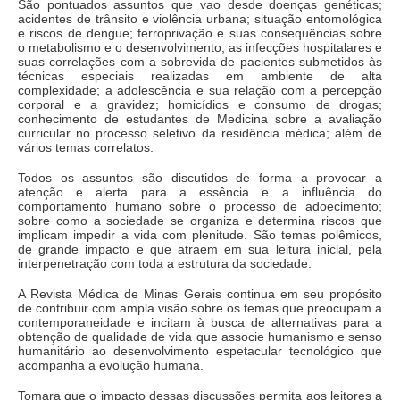
São pontuados assuntos que vao desde doenças genéticas;
acidentes de trânsito e violência urbana; situação entomológica
e riscos de dengue; ferroprivação e suas consequências sobre
o metabolismo e o desenvolvimento; as infecções hospitalares e
suas correlações com a sobrevida de pacientes submetidos às
técnicas especiais realizadas em ambiente de alta
complexidade; a adolescência e sua relação com a percepção
corporal e a gravidez; homicídios e consumo de drogas;
conhecimento de estudantes de Medicina sobre a avaliação
curricular no processo seletivo da residência médica; além de
vários temas correlatos.
Todos os assuntos são discutidos de forma a provocar a
atenção e alerta para a essência e a influência do
comportamento humano sobre o processo de adoecimento;
sobre como a sociedade se organiza e determina riscos que
implicam impedir a vida com plenitude. São temas polêmicos,
de grande impacto e que atraem em sua leitura inicial, pela
interpenetração com toda a estrutura da sociedade.
A Revista Médica de Minas Gerais continua em seu propósito
de contribuir com ampla visão sobre os temas que preocupam a
contemporaneidade e incitam à busca de alternativas para a
obtenção de qualidade de vida que associe humanismo e senso
humanitário ao desenvolvimento espetacular tecnológico que
acompanha a evolução humana.
Tomara que o impacto dessas discussões permita aos leitores a