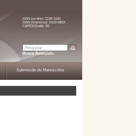
ISSN (on-line): 2238-3182
ISSN (Impressa): 0103-880X
CAPES/Qualis: B2
Busca Avançada
Submissão de Manuscritos