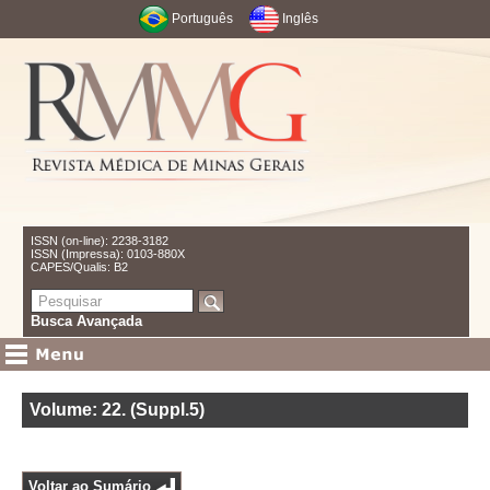
Português
Inglês
ISSN (on-line): 2238-3182
ISSN (Impressa): 0103-880X
CAPES/Qualis: B2
Busca Avançada
Volume: 22
.
(Suppl.5)
Voltar ao Sumário