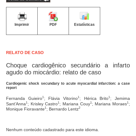
Imprimir
PDF
Estatísticas
RELATO DE CASO
Choque cardiogênico secundário a infarto
agudo do miocárdio: relato de caso
Cardiogenic shock secundary to acute myocardial infarction: a case
report
1
1
1
Fernanda Guieiro
; Flávia Vitorino
; Hérica Brito
; Jemima
1
1
1
1
Sant'Anna
; Krisley Castro
; Mariana Couy
; Mariana Moraes
;
1
2
Monique Fioravante
; Bernardo Lentz
Nenhum conteúdo cadastrado para este idioma.