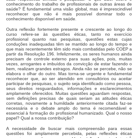
conhecimento do trabalho de profissionais de outras áreas de
saúde? É fundamental uma visão global, mas é imprescindível
reconhecer que não é mais possível dominar todo o
conhecimento disponível em saúde.
Outra reflexão fortemente presente e crescente ao longo do
curso refere-se às questões éticas, tanto no exercício
profissional quanto nas pesquisas, questões estas cujas
conduções inadequadas têm se mantido ao longo do tempo e
que mais recentemente têm sido mais combatidas pelo COEP a
partir da Resolução 196. Infelizmente, os seres humanos ainda
precisam de controle externo para suas ações, pois, muitas
vezes, arrogantes e imbuídos da convicção de estar fazendo o
bem, realizam grandes estragos. Ainda não se percebe, não se
elabora o olhar do outro. Mas torna-se urgente e fundamental
reconhecer que, ao ser atendido em consultórios ou aceitar
participar de pesquisas, o sujeito seja identificado como pessoa,
seus direitos resguardados, informações e esclarecimentos
amplamente oferecidos. Muitas questões aguardam respostas,
sem definições precisas de quais seriam as atitudes éticas
corretas, novamente a humildade anteriormente citada faz-se
necessária e o debate amplo do tema é recomendável e
essencial à formação do profissional humanizado. Qual o nosso
papel? Qual a nossa contribuição?
A necessidade de buscar mais compreensão para essas
questões foi amplamente percebida, pelas reflexões éticas
e
f