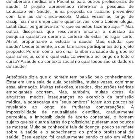
de abertura médica em Pediatria para outros profissionais de
saúde. O projeto apresentado refere-se à pesquisa de
Educação em Saúde, numa proposta de trabalho preventivo
com famílias de clínica-escola. Muitas vezes ao longo de
disciplinas mais empíricas e quantitativas, como Epidemiologia,
Estatística, perguntava-se: "o que eu estou fazendo aqui?" Mas
outras disciplinas que resolveram encarar a questão da
pesquisa qualitativa deram a certeza de estar no lugar certo.
Afinal, propunha-se a estudar a saúde. Mas, estudar que
saúde? Evidentemente, a dos familiares participantes do projeto
proposto. Porém, como não olhar também a saúde do grupo no
qual se inclui, com o qual está convivendo ao longo de todo o
curso? A saúde do contexto social no qual todos são cuidadores
de saúde?
Aristóteles dizia que o homem tem paixão pelo conhecimento.
Estar em uma sala de aula possibilita, muitas vezes, confirmar
essa afirmação. Muitas reflexões, estudos, discussões teóricas
empolgantes ocorrem. Mas, também, muitas dores. As
angústias, medos, inseguranças no exercício da profissão
médica, a sobrecarga em "seus ombros" foram aos poucos se
revelando ao longo de frutíferas conversações. A
impossibilidade de neutralidade científica, gradualmente
percebida, a impossibilidade de acerto constante, o homem
sujeito que se guarda atrás do profissional puderam aos poucos
se mostrar. Muito se conhece e fala de doença, pouco se reflete
sobre a saúde e o adoecimento do próprio profissional de
saúde. Esse espaço foi gradualmente sendo criado em várias