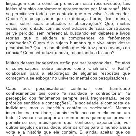
linguagem que o constitui promovem essa recursividade; tais
2
idéias têm sido amplamente apresentadas por Maturana
. Não
se permitir ver todo esse contexto que o envolve é adoecedor.
Quem é o pesquisador que se debruça horas, dias, meses,
anos, sobre suas anotações e observações? Que, muitas
vezes, confrontado com as contradições de suas construções
se vê perdido, sem referencial, buscando em debates e livros
teorias que o ajudem a compreender os fenômenos
observados? Quem é o sujeito humano que vive atrás desse
pesquisador? Qual a contribuição que ele traz para o avanço da
ciência? Como introduzir o novo, respeitando a historia?
Muitas dessas indagações estão por ser respondidas. Estudos
3
4
e conversações sobre autores como Chalmers
e Kuhn
colaboram para a elaboração de algumas respostas que
começam a se esboçar no universo mental dos pesquisadores.
Cabe aos pesquisadores confirmar com humildade
conhecimentos tais como "a realidade é contraditória", "a
percepção dos fenômenos sempre será fragmentada, pelos
próprios sentidos e concepções", "a sociedade é composta de
indivíduos, mas o indivíduo contém a sociedade". Mesmo
inseridos na realidade, jamais terão acesso a ela como um
todo. Deveriam se propor a serem menos quem quer provar e
permitir-se ser, mais quem quer conhecer, experienciar, ver
outros ângulos da realidade, abrir os olhos para o mundo à sua
volta e a história que ele contém. E, ainda, aceitar que os