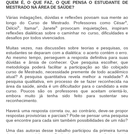
QUEM É, O QUE FAZ, O QUE PENSA O ESTUDANTE DE
MESTRADO NA ÁREA DE SAÚDE?
Várias indagações, dúvidas e reflexões povoam sua mente ao
a
longo do Curso de Mestrado. Professores como César
,
b
c
b
Délcio
, Itamar
, Janete
provocam inquietações, inspiram
reflexões dialéticas sobre o caminhar no curso, dificuldades e
desafios por todos vivenciados.
Muitas vezes, nas discussões sobre teorias e pesquisas, os
estudantes se deparam com a dialética: o acerto contém o erro.
Ao mesmo tempo, perseguem a resposta definitiva para suas
dúvidas e ânsia de conhecer. Que pesquisa escolher, que
metodologia poderá facilitar a participação ao tão cobiçado
curso de Mestrado, necessidade premente de todo acadêmico
atual? A pesquisa quantitativa revela melhor a realidade? A
pesquisa qualitativa, em processo de se fazer reconhecida na
área da saúde, ainda é um dificultador para o candidato a este
curso. Poucos são os professores que aceitam orientá-lo,
embora muito já tenha sido feito para sustentar seu
reconhecimento.
Haverá uma resposta correta ou, ao contrário, deve-se propor
respostas provisórias e parciais? Pode-se pensar uma pesquisa
que encontre para cada sim também possibilidades de um não?
Uma das autoras desse trabalho participou da primeira turma