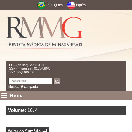
Português
Inglês
ISSN (on-line): 2238-3182
ISSN (Impressa): 0103-880X
CAPES/Qualis: B2
Busca Avançada
Volume: 16
.
4
Voltar ao Sumário