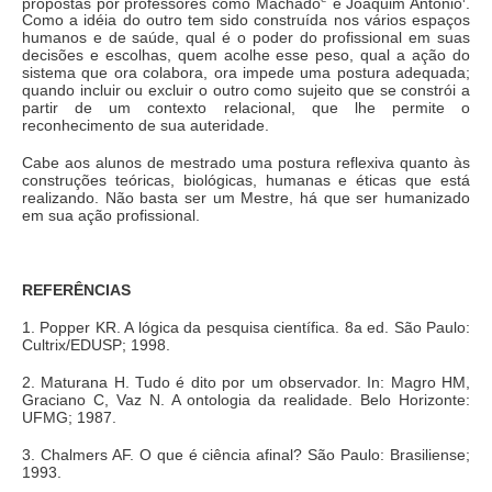
propostas por professores como Machado
e Joaquim Antonio
.
Como a idéia do outro tem sido construída nos vários espaços
humanos e de saúde, qual é o poder do profissional em suas
decisões e escolhas, quem acolhe esse peso, qual a ação do
sistema que ora colabora, ora impede uma postura adequada;
quando incluir ou excluir o outro como sujeito que se constrói a
partir de um contexto relacional, que lhe permite o
reconhecimento de sua auteridade.
Cabe aos alunos de mestrado uma postura reflexiva quanto às
construções teóricas, biológicas, humanas e éticas que está
realizando. Não basta ser um Mestre, há que ser humanizado
em sua ação profissional.
REFERÊNCIAS
1. Popper KR. A lógica da pesquisa científica. 8a ed. São Paulo:
Cultrix/EDUSP; 1998.
2. Maturana H. Tudo é dito por um observador. In: Magro HM,
Graciano C, Vaz N. A ontologia da realidade. Belo Horizonte:
UFMG; 1987.
3. Chalmers AF. O que é ciência afinal? São Paulo: Brasiliense;
1993.