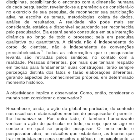
disciplinas, possibilitando o encontro com a dimensão humana
de cada pesquisador, revelando-se a premência de considerá-lo
no exercício de sua pesquisa, de reconhecer sua participação
ativa na escolha de temas, metodologias, coleta de dados,
análise de resultados. A realidade não pode mais ser
considerada estática e disponível aguardando ser reconhecida
pelo pesquisador. Ela estará sendo construída em sua interação
dinâmica ao longo de todo o processo; seja em pesquisa
qualitativa ou quantitativa. A ciência não é independente do
corpo do cientista, não é independente de convenções
1
preestabelecidas.
Todas as informações que o pesquisador
levanta são retiradas pelos sentidos, no contato com a
realidade. Pessoas diferentes, por mais que tenham respaldo
em teorias para fundamentar suas construções, terão sempre
percepção distinta dos fatos e farão elaborações diferentes,
gerando aspectos de conhecimentos próprios, em determinado
momento histórico.
A objetividade implica o observador. Como, então, considerar o
mundo sem considerar o observador?
Reconhecer, ainda, a ação do global no particular, do contexto
nas escolhas e elaborações mentais do pesquisador é permitir-
lhe humanizar-se. Por outro lado, é também humanizante
verificar a ação do particular no todo, ou seja, que se age no
contexto no qual se propõe pesquisar. O meio onde o
pesquisador atua, as relações que estabelece, as teorias que
traz embutidas em seus conceitos e idéias e, principalmente, a