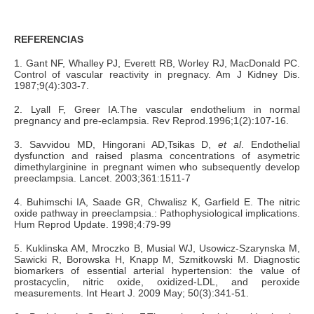
REFERENCIAS
1. Gant NF, Whalley PJ, Everett RB, Worley RJ, MacDonald PC.
Control of vascular reactivity in pregnacy. Am J Kidney Dis.
1987;9(4):303-7.
2. Lyall F, Greer IA.The vascular endothelium in normal
pregnancy and pre-eclampsia. Rev Reprod.1996;1(2):107-16.
3. Savvidou MD, Hingorani AD,Tsikas D,
et al
. Endothelial
dysfunction and raised plasma concentrations of asymetric
dimethylarginine in pregnant wimen who subsequently develop
preeclampsia. Lancet. 2003;361:1511-7
4. Buhimschi IA, Saade GR, Chwalisz K, Garfield E. The nitric
oxide pathway in preeclampsia.: Pathophysiological implications.
Hum Reprod Update. 1998;4:79-99
5. Kuklinska AM, Mroczko B, Musial WJ, Usowicz-Szarynska M,
Sawicki R, Borowska H, Knapp M, Szmitkowski M. Diagnostic
biomarkers of essential arterial hypertension: the value of
prostacyclin, nitric oxide, oxidized-LDL, and peroxide
measurements. Int Heart J. 2009 May; 50(3):341-51.