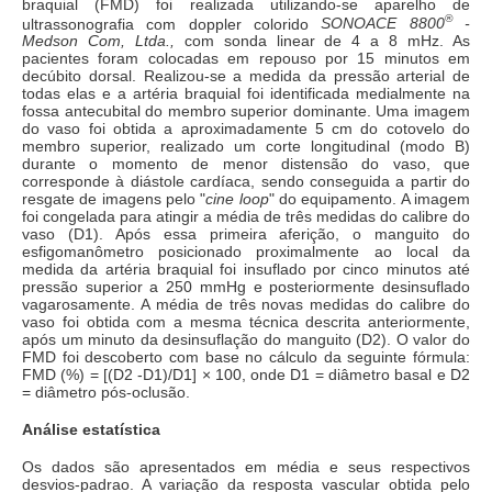
braquial (FMD) foi realizada utilizando-se aparelho de
®
ultrassonografia com doppler colorido
SONOACE 8800
-
Medson Com, Ltda.,
com sonda linear de 4 a 8 mHz. As
pacientes foram colocadas em repouso por 15 minutos em
decúbito dorsal. Realizou-se a medida da pressão arterial de
todas elas e a artéria braquial foi identificada medialmente na
fossa antecubital do membro superior dominante. Uma imagem
do vaso foi obtida a aproximadamente 5 cm do cotovelo do
membro superior, realizado um corte longitudinal (modo B)
durante o momento de menor distensão do vaso, que
corresponde à diástole cardíaca, sendo conseguida a partir do
resgate de imagens pelo "
cine loop
" do equipamento. A imagem
foi congelada para atingir a média de três medidas do calibre do
vaso (D1). Após essa primeira aferição, o manguito do
esfigomanômetro posicionado proximalmente ao local da
medida da artéria braquial foi insuflado por cinco minutos até
pressão superior a 250 mmHg e posteriormente desinsuflado
vagarosamente. A média de três novas medidas do calibre do
vaso foi obtida com a mesma técnica descrita anteriormente,
após um minuto da desinsuflação do manguito (D2). O valor do
FMD foi descoberto com base no cálculo da seguinte fórmula:
FMD (%) = [(D2 -D1)/D1] × 100, onde D1 = diâmetro basal e D2
= diâmetro pós-oclusão.
Análise estatística
Os dados são apresentados em média e seus respectivos
desvios-padrao. A variação da resposta vascular obtida pelo