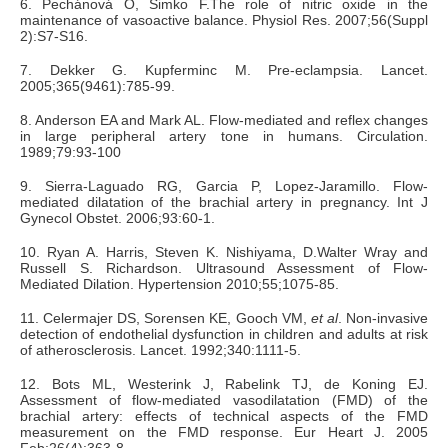
6. Pechánová O, Simko F.The role of nitric oxide in the
maintenance of vasoactive balance. Physiol Res. 2007;56(Suppl
2):S7-S16.
7. Dekker G. Kupferminc M. Pre-eclampsia. Lancet.
2005;365(9461):785-99.
8. Anderson EA and Mark AL. Flow-mediated and reflex changes
in large peripheral artery tone in humans. Circulation.
1989;79:93-100
9. Sierra-Laguado RG, Garcia P, Lopez-Jaramillo. Flow-
mediated dilatation of the brachial artery in pregnancy. Int J
Gynecol Obstet. 2006;93:60-1.
10. Ryan A. Harris, Steven K. Nishiyama, D.Walter Wray and
Russell S. Richardson. Ultrasound Assessment of Flow-
Mediated Dilation. Hypertension 2010;55;1075-85.
11. Celermajer DS, Sorensen KE, Gooch VM,
et al
. Non-invasive
detection of endothelial dysfunction in children and adults at risk
of atherosclerosis. Lancet. 1992;340:1111-5.
12. Bots ML, Westerink J, Rabelink TJ, de Koning EJ.
Assessment of flow-mediated vasodilatation (FMD) of the
brachial artery: effects of technical aspects of the FMD
measurement on the FMD response. Eur Heart J. 2005