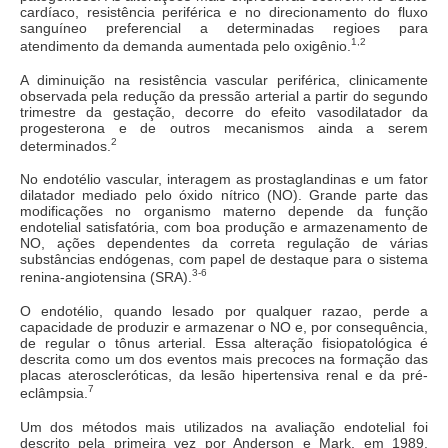
cardíaco, resistência periférica e no direcionamento do fluxo
sanguíneo preferencial a determinadas regioes para
1,2
atendimento da demanda aumentada pelo oxigênio.
A diminuição na resistência vascular periférica, clinicamente
observada pela redução da pressão arterial a partir do segundo
trimestre da gestação, decorre do efeito vasodilatador da
progesterona e de outros mecanismos ainda a serem
2
determinados.
No endotélio vascular, interagem as prostaglandinas e um fator
dilatador mediado pelo óxido nítrico (NO). Grande parte das
modificações no organismo materno depende da função
endotelial satisfatória, com boa produção e armazenamento de
NO, ações dependentes da correta regulação de várias
substâncias endógenas, com papel de destaque para o sistema
3-6
renina-angiotensina (SRA).
O endotélio, quando lesado por qualquer razao, perde a
capacidade de produzir e armazenar o NO e, por consequência,
de regular o tônus arterial. Essa alteração fisiopatológica é
descrita como um dos eventos mais precoces na formação das
placas ateroscleróticas, da lesão hipertensiva renal e da pré-
7
eclâmpsia.
Um dos métodos mais utilizados na avaliação endotelial foi
descrito pela primeira vez por Anderson e Mark, em 1989,