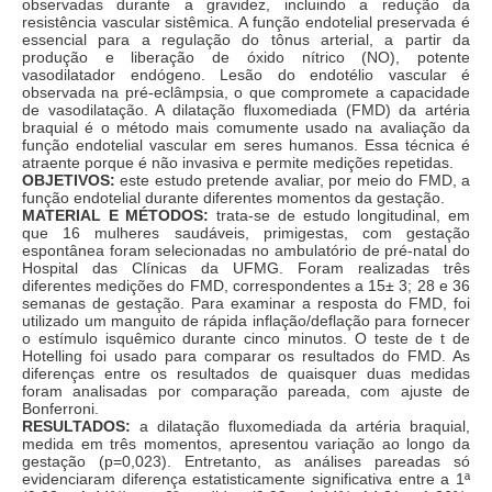
observadas durante a gravidez, incluindo a redução da
resistência vascular sistêmica. A função endotelial preservada é
essencial para a regulação do tônus arterial, a partir da
produção e liberação de óxido nítrico (NO), potente
vasodilatador endógeno. Lesão do endotélio vascular é
observada na pré-eclâmpsia, o que compromete a capacidade
de vasodilatação. A dilatação fluxomediada (FMD) da artéria
braquial é o método mais comumente usado na avaliação da
função endotelial vascular em seres humanos. Essa técnica é
atraente porque é não invasiva e permite medições repetidas.
OBJETIVOS:
este estudo pretende avaliar, por meio do FMD, a
função endotelial durante diferentes momentos da gestação.
MATERIAL E MÉTODOS:
trata-se de estudo longitudinal, em
que 16 mulheres saudáveis, primigestas, com gestação
espontânea foram selecionadas no ambulatório de pré-natal do
Hospital das Clínicas da UFMG. Foram realizadas três
diferentes medições do FMD, correspondentes a 15± 3; 28 e 36
semanas de gestação. Para examinar a resposta do FMD, foi
utilizado um manguito de rápida inflação/deflação para fornecer
o estímulo isquêmico durante cinco minutos. O teste de t de
Hotelling foi usado para comparar os resultados do FMD. As
diferenças entre os resultados de quaisquer duas medidas
foram analisadas por comparação pareada, com ajuste de
Bonferroni.
RESULTADOS:
a dilatação fluxomediada da artéria braquial,
medida em três momentos, apresentou variação ao longo da
gestação (p=0,023). Entretanto, as análises pareadas só
evidenciaram diferença estatisticamente significativa entre a 1ª