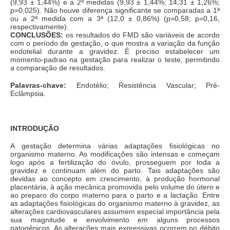
(9,93 ± 1,44%) e a 2ª medidas (9,93 ± 1,44%; 14,31 ± 1,26%;
p=0,025). Não houve diferença significante se comparadas a 1ª
ou a 2ª medida com a 3ª (12,0 ± 0,86%) (p=0,58; p=0,16,
respectivamente).
CONCLUSÕES:
os resultados do FMD são variáveis de acordo
com o período de gestação, o que mostra a variação da função
endotelial durante a gravidez. É preciso estabelecer um
momento-padrao na gestação para realizar o teste, permitindo
a comparação de resultados.
Palavras-chave:
Endotélio; Resistência Vascular; Pré-
Eclâmpsia.
INTRODUÇÃO
A gestação determina várias adaptações fisiológicas no
organismo materno. As modificações são intensas e começam
logo após a fertilização do óvulo, prosseguem por toda a
gravidez e continuam além do parto. Tais adaptações são
devidas ao concepto em crescimento, à produção hormonal
placentária, à ação mecânica promovida pelo volume do útero e
ao preparo do corpo materno para o parto e a lactação. Entre
as adaptações fisiológicas do organismo materno à gravidez, as
alterações cardiovasculares assumem especial importância pela
sua magnitude e envolvimento em alguns processos
patogênicos. As alterações mais expressivas ocorrem no débito