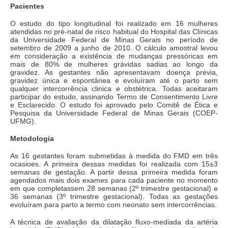
Pacientes
O estudo do tipo longitudinal foi realizado em 16 mulheres
atendidas no pré-natal de risco habitual do Hospital das Clínicas
da Universidade Federal de Minas Gerais no período de
setembro de 2009 a junho de 2010. O cálculo amostral levou
em consideração a existência de mudanças pressóricas em
mais de 80% de mulheres grávidas sadias ao longo da
gravidez. As gestantes não apresentavam doença prévia,
gravidez única e espontânea e evoluíram até o parto sem
qualquer intercorrência clinica e obstétrica. Todas aceitaram
participar do estudo, assinando Termo de Consentimento Livre
e Esclarecido. O estudo foi aprovado pelo Comitê de Ética e
Pesquisa da Universidade Federal de Minas Gerais (COEP-
UFMG).
Metodologia
As 16 gestantes foram submetidas à medida do FMD em três
ocasioes. A primeira dessas medidas foi realizada com 15±3
semanas de gestação. A partir dessa primeira medida foram
agendados mais dois exames para cada paciente no momento
em que completassem 28 semanas (2º trimestre gestacional) e
36 semanas (3º trimestre gestacional). Todas as gestações
evoluíram para parto a termo com neonato sem intercorrências.
A técnica de avaliação da dilatação fluxo-mediada da artéria