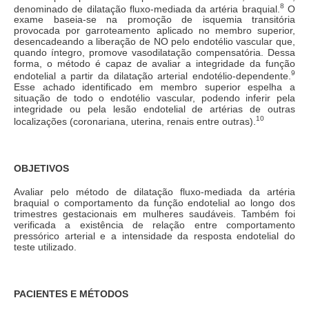
8
denominado de dilatação fluxo-mediada da artéria braquial.
O
exame baseia-se na promoção de isquemia transitória
provocada por garroteamento aplicado no membro superior,
desencadeando a liberação de NO pelo endotélio vascular que,
quando íntegro, promove vasodilatação compensatória. Dessa
forma, o método é capaz de avaliar a integridade da função
9
endotelial a partir da dilatação arterial endotélio-dependente.
Esse achado identificado em membro superior espelha a
situação de todo o endotélio vascular, podendo inferir pela
integridade ou pela lesão endotelial de artérias de outras
10
localizações (coronariana, uterina, renais entre outras).
OBJETIVOS
Avaliar pelo método de dilatação fluxo-mediada da artéria
braquial o comportamento da função endotelial ao longo dos
trimestres gestacionais em mulheres saudáveis. Também foi
verificada a existência de relação entre comportamento
pressórico arterial e a intensidade da resposta endotelial do
teste utilizado.
PACIENTES E MÉTODOS