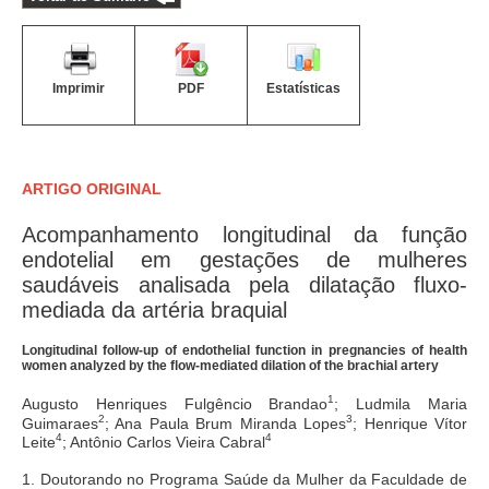
Imprimir
PDF
Estatísticas
ARTIGO ORIGINAL
Acompanhamento longitudinal da função
endotelial em gestações de mulheres
saudáveis analisada pela dilatação fluxo-
mediada da artéria braquial
Longitudinal follow-up of endothelial function in pregnancies of health
women analyzed by the flow-mediated dilation of the brachial artery
1
Augusto Henriques Fulgêncio Brandao
; Ludmila Maria
2
3
Guimaraes
; Ana Paula Brum Miranda Lopes
; Henrique Vítor
4
4
Leite
; Antônio Carlos Vieira Cabral
1. Doutorando no Programa Saúde da Mulher da Faculdade de