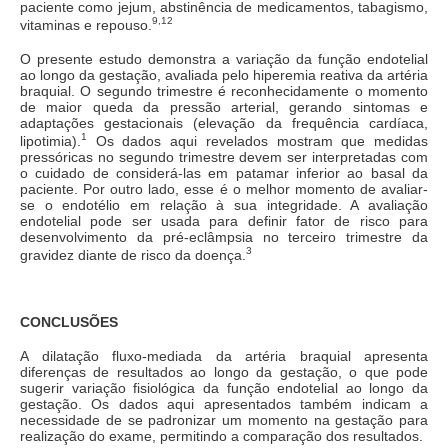
paciente como jejum, abstinência de medicamentos, tabagismo,
9,12
vitaminas e repouso.
O presente estudo demonstra a variação da função endotelial
ao longo da gestação, avaliada pelo hiperemia reativa da artéria
braquial. O segundo trimestre é reconhecidamente o momento
de maior queda da pressão arterial, gerando sintomas e
adaptações gestacionais (elevação da frequência cardíaca,
1
lipotimia).
Os dados aqui revelados mostram que medidas
pressóricas no segundo trimestre devem ser interpretadas com
o cuidado de considerá-las em patamar inferior ao basal da
paciente. Por outro lado, esse é o melhor momento de avaliar-
se o endotélio em relação à sua integridade. A avaliação
endotelial pode ser usada para definir fator de risco para
desenvolvimento da pré-eclâmpsia no terceiro trimestre da
3
gravidez diante de risco da doença.
CONCLUSÕES
A dilatação fluxo-mediada da artéria braquial apresenta
diferenças de resultados ao longo da gestação, o que pode
sugerir variação fisiológica da função endotelial ao longo da
gestação. Os dados aqui apresentados também indicam a
necessidade de se padronizar um momento na gestação para
realização do exame, permitindo a comparação dos resultados.