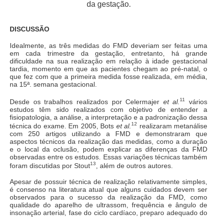
da gestação.
DISCUSSÃO
Idealmente, as três medidas do FMD deveriam ser feitas uma
em cada trimestre da gestação, entretanto, há grande
dificuldade na sua realização em relação à idade gestacional
tardia, momento em que as pacientes chegam ao pré-natal, o
que fez com que a primeira medida fosse realizada, em média,
na 15ª. semana gestacional.
11
Desde os trabalhos realizados por Celermajer
et al.
vários
estudos têm sido realizados com objetivo de entender a
fisiopatologia, a análise, a interpretação e a padronização dessa
12
técnica do exame. Em 2005, Bots
et al.
realizaram metanálise
com 250 artigos utilizando a FMD e demonstraram que
aspectos técnicos da realização das medidas, como a duração
e o local da oclusão, podem explicar as diferenças da FMD
observadas entre os estudos. Essas variações técnicas também
13
foram discutidas por Stout
, além de outros autores.
Apesar de possuir técnica de realização relativamente simples,
é consenso na literatura atual que alguns cuidados devem ser
observados para o sucesso da realização da FMD, como
qualidade do aparelho de ultrassom, frequência e ângulo de
insonação arterial, fase do ciclo cardíaco, preparo adequado do