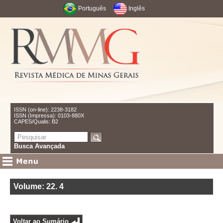
Português
Inglês
ISSN (on-line): 2238-3182
ISSN (Impressa): 0103-880X
CAPES/Qualis: B2
Busca Avançada
Volume: 22
.
4
Voltar ao Sumário