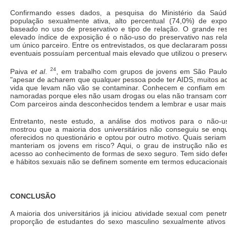
Confirmando esses dados, a pesquisa do Ministério da Saúd
população sexualmente ativa, alto percentual (74,0%) de exp
baseado no uso de preservativo e tipo de relação. O grande re
elevado índice de exposição é o não-uso do preservativo nas rel
um único parceiro. Entre os entrevistados, os que declararam poss
eventuais possuíam percentual mais elevado que utilizou o preserva
24
Paiva
et al
.
, em trabalho com grupos de jovens em São Paulo
"apesar de acharem que qualquer pessoa pode ter AIDS, muitos a
vida que levam não vão se contaminar. Conhecem e confiam em
namoradas porque eles não usam drogas ou elas não transam com
Com parceiros ainda desconhecidos tendem a lembrar e usar mais 
Entretanto, neste estudo, a análise dos motivos para o não-u
mostrou que a maioria dos universitários não conseguiu se enq
oferecidos no questionário e optou por outro motivo. Quais seria
manteriam os jovens em risco? Aqui, o grau de instrução não est
acesso ao conhecimento de formas de sexo seguro. Tem sido defe
e hábitos sexuais não se definem somente em termos educacionais
CONCLUSÃO
A maioria dos universitários já iniciou atividade sexual com pene
proporção de estudantes do sexo masculino sexualmente ativo