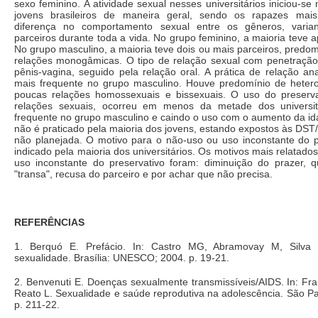
sexo feminino. A atividade sexual nesses universitários iniciou-se
jovens brasileiros de maneira geral, sendo os rapazes mai
diferença no comportamento sexual entre os gêneros, vari
parceiros durante toda a vida. No grupo feminino, a maioria teve 
No grupo masculino, a maioria teve dois ou mais parceiros, predom
relações monogâmicas. O tipo de relação sexual com penetração 
pênis-vagina, seguido pela relação oral. A prática de relação an
mais frequente no grupo masculino. Houve predomínio de heter
poucas relações homossexuais e bissexuais. O uso do preserv
relações sexuais, ocorreu em menos da metade dos universit
frequente no grupo masculino e caindo o uso com o aumento da id
não é praticado pela maioria dos jovens, estando expostos às DST
não planejada. O motivo para o não-uso ou uso inconstante do pr
indicado pela maioria dos universitários. Os motivos mais relatado
uso inconstante do preservativo foram: diminuição do prazer, 
"transa", recusa do parceiro e por achar que não precisa.
REFERÊNCIAS
1. Berquó E. Prefácio. In: Castro MG, Abramovay M, Silva
sexualidade. Brasília: UNESCO; 2004. p. 19-21.
2. Benvenuti E. Doenças sexualmente transmissíveis/AIDS. In: Fr
Reato L. Sexualidade e saúde reprodutiva na adolescência. São P
p. 211-22.