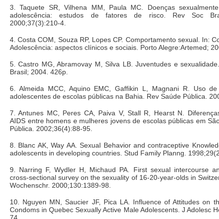
3. Taquete SR, Vilhena MM, Paula MC. Doenças sexualmente 
adolescência: estudos de fatores de risco. Rev Soc Br
2000;37(3):210-4.
4. Costa COM, Souza RP, Lopes CP. Comportamento sexual. In: C
Adolescência: aspectos clínicos e sociais. Porto Alegre:Artemed; 20
5. Castro MG, Abramovay M, Silva LB. Juventudes e sexualidade
Brasil; 2004. 426p.
6. Almeida MCC, Aquino EMC, Gaffikin L, Magnani R. Uso de
adolescentes de escolas públicas na Bahia. Rev Saúde Pública. 20
7. Antunes MC, Peres CA, Paiva V, Stall R, Hearst N. Diferenç
AIDS entre homens e mulheres jovens de escolas públicas em Sã
Pública. 2002;36(4):88-95.
8. Blanc AK, Way AA. Sexual Behavior and contraceptive Knowl
adolescents in developing countries. Stud Family Planng. 1998;29(
9. Narring F, Wydler H, Michaud PA. First sexual intercourse an
cross-sectional survey on the sexuality of 16-20-year-olds in Swit
Wochenschr. 2000;130:1389-98.
10. Nguyen MN, Saucier JF, Pica LA. Influence of Attitudes on t
Condoms in Quebec Sexually Active Male Adolescents. J Adolesc H
74.