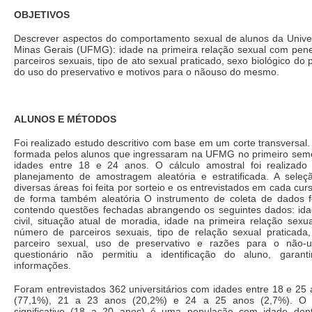
OBJETIVOS
Descrever aspectos do comportamento sexual de alunos da Unive
Minas Gerais (UFMG): idade na primeira relação sexual com pen
parceiros sexuais, tipo de ato sexual praticado, sexo biológico do 
do uso do preservativo e motivos para o nãouso do mesmo.
ALUNOS E MÉTODOS
Foi realizado estudo descritivo com base em um corte transversal.
formada pelos alunos que ingressaram na UFMG no primeiro sem
idades entre 18 e 24 anos. O cálculo amostral foi realizad
planejamento de amostragem aleatória e estratificada. A sele
diversas áreas foi feita por sorteio e os entrevistados em cada cu
de forma também aleatória O instrumento de coleta de dados f
contendo questões fechadas abrangendo os seguintes dados: ida
civil, situação atual de moradia, idade na primeira relação sex
número de parceiros sexuais, tipo de relação sexual praticada,
parceiro sexual, uso de preservativo e razões para o não
questionário não permitiu a identificação do aluno, garant
informações.
Foram entrevistados 362 universitários com idades entre 18 e 25
(77,1%), 21 a 23 anos (20,2%) e 24 a 25 anos (2,7%). O g
significativo (18 a 20 anos) é uma população com idade dent