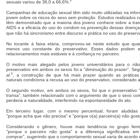
5
sexuais variou de 36,0 a 66,6%.
Campanhas de educação sexual têm sido muito utilizadas na info
jovem sobre os riscos do sexo sem proteção. Estudos realizados 
têm demonstrado que a maioria dos jovens conhece sobre a tr
AIDS e a eficácia do uso do condom na prevenção dessas doença
que não há sincronismo entre discurso e prática no uso do preserva
No tocante à faixa etária, comprovou-se neste estudo que qua
menos uso constante do preservativo. Esses dados podem e
relacionamentos mais estáveis e à confiança no parceiro.
O motivo mais alegado pelos jovens universitários para o nã
preservativo em ambos os sexos foi a "diminuição do prazer". S
5
al
.
, a construção de que há mais prazer quando as práticas
naturais condiciona a recusa ao uso do preservativo, considerado art
O segundo motivo, em ambos os sexos, foi que o preservativo 
transa", também relacionado com o argumento de que o sexo c
perderia a naturalidade, interferindo na espontaneidade do ato.
Em terceiro lugar, com o mesmo percentual, foram aludidas du
"porque acha que não precisa" e "porque o(a) parceiro(a) não gost
Considerando o gênero, houve mais tendência no grupo femini
"porque o parceiro não gosta" e a diferença significativa e
comprar", sugerindo que o comportamento sexual varia de acordo