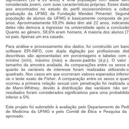
considerada jovem, com suas características próprias. Esses dad
aos encontrados no estudo do perfil socioeconômico e cultu
graduação da UFMG da Fundação Mendes Pimentel. Segund
população de alunos da UFMG é basicamente composta de jov
anos. Aproximadamente 69,0% deles têm até 22 anos, indicand
deles não demora a ingressar na universidade após a conclusã
Quanto ao gênero, 58,6% eram homens. A maioria dos alunos (
os pais. Apenas um era casado.
Para análise e processamento dos dados, foi construído um ba
software
EPI-INFO, com dupla digitação por profissionais dist
descritivas são apresentadas em porcentagens e tabelas com 
mínimo (mín), máximo (máx) e desvio-padrão (d.p.). O valor 
tamanho da amostra avaliada. As comparações entre os sexos e
quanto às variáveis de interesse foram realizadas utilizando-
quadrado. Nos casos em que ocorreram valores esperados inferiores
se o teste exato de
Fisher
. A comparação entre os sexos e qua
ocorreu a primeira relação sexual com penetração foi realizada ut
de
Mann-Whitney
, devido à distribuição das variáveis não se
resultados foram considerados significativos para uma probabilida
inferior a 5%.
Este projeto foi submetido à avaliação pelo Departamento de Ped
de Medicina da UFMG e pelo Comitê de Ética e Pesquisa da
aprovado.