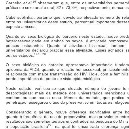
16
Carneiro
et al
.
observaram que, entre os universitários pernam
prática do sexo anal e oral, 32 e 73,8%, respectivamente, nunca u
Cabe sublinhar, portanto que, devido ao elevado número de rela
entre os universitários deste estudo, percentual importante desse
exposto a riscos.
Quanto ao sexo biológico do parceiro neste estudo, houve pred
heterossexualidade em ambos os sexos. A atividade homossexua
poucos estudantes. Quanto à atividade bissexual, também
universitários declarou praticar essa atividade. Esses achados 
11,13,20
outros estudos.
O sexo biológico do parceiro apresentava importância fundam
epidemia da AIDS, quando a relação homossexual, principalmente
relacionada com maior transmissão do HIV. Hoje, com a feminiliz
perde importância do ponto de vista epidemiológico.
Neste estudo, verificou-se que elevado número de jovens tem
desprotegidas: mais da metade dos universitários mencionou 
condom ou que nunca usou. Menos da metade, que pratica r
penetração, assegurou o uso do preservativo em todas as relações
Considerando o gênero, houve diferença significativa entre 
quanto à frequência do uso do preservativo, mais prevalente entr
resultados são semelhantes aos encontrados na pesquisa do Minis
22
a população brasileira
, na qual foi encontrada diferença sign