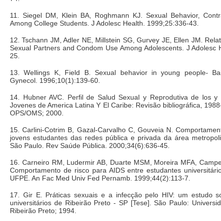
11. Siegel DM, Klein BA, Roghmann KJ. Sexual Behavior, Contr
Among College Students. J Adolesc Health. 1999;25:336-43.
12. Tschann JM, Adler NE, Millstein SG, Gurvey JE, Ellen JM. Rel
Sexual Partners and Condom Use Among Adolescents. J Adolesc H
25.
13. Wellings K, Field B. Sexual behavior in young people- Bail
Gynecol. 1996;10(1):139-60.
14. Hubner AVC. Perfil de Salud Sexual y Reprodutiva de los y 
Jovenes de America Latina Y El Caribe: Revisão bibliográfica, 198
OPS/OMS; 2000.
15. Carlini-Cotrim B, Gazal-Carvalho C, Gouveia N. Comportamen
jovens estudantes das redes pública e privada da área metropol
São Paulo. Rev Saúde Pública. 2000;34(6):636-45.
16. Carneiro RM, Ludermir AB, Duarte MSM, Moreira MFA, Camp
Comportamento de risco para AIDS entre estudantes universitário
UFPE. An Fac Med Univ Fed Pernamb. 1999;44(2):113-7.
17. Gir E. Práticas sexuais e a infecção pelo HIV: um estudo s
universitários de Ribeirão Preto - SP [Tese]. São Paulo: Univers
Ribeirão Preto; 1994.