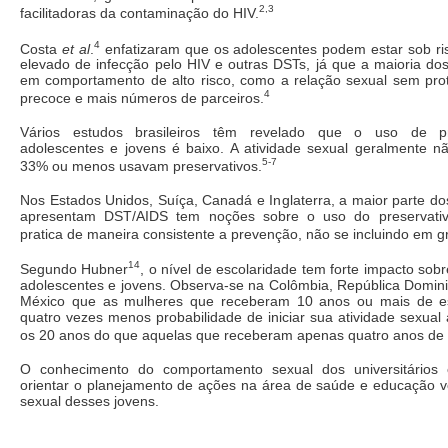
2,3
facilitadoras da contaminação do HIV.
4
Costa
et al
.
enfatizaram que os adolescentes podem estar sob ris
elevado de infecção pelo HIV e outras DSTs, já que a maioria do
em comportamento de alto risco, como a relação sexual sem prote
4
precoce e mais números de parceiros.
Vários estudos brasileiros têm revelado que o uso de pre
adolescentes e jovens é baixo. A atividade sexual geralmente 
5-7
33% ou menos usavam preservativos.
Nos Estados Unidos, Suíça, Canadá e Inglaterra, a maior parte d
apresentam DST/AIDS tem noções sobre o uso do preservativo
pratica de maneira consistente a prevenção, não se incluindo em gr
14
Segundo Hubner
, o nível de escolaridade tem forte impacto sob
adolescentes e jovens. Observa-se na Colômbia, República Domin
México que as mulheres que receberam 10 anos ou mais de es
quatro vezes menos probabilidade de iniciar sua atividade sexual
os 20 anos do que aquelas que receberam apenas quatro anos de 
O conhecimento do comportamento sexual dos universitários 
orientar o planejamento de ações na área de saúde e educação vo
sexual desses jovens.