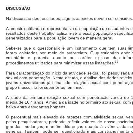
DISCUSSÃO
Na discussão dos resultados, alguns aspectos devem ser consider
A amostra utilizada é representativa da população de estudantes
resultados deste trabalho aplicam-se a essa população específic
generalizados para a população jovem de maneira geral.
Sabe-se que o questionário é um instrumento que tem suas li
foram coletados por meio de autorrelato. O questionário anôn
voluntário e garantia quanto ao caráter sigiloso das inf
15
procedimentos utilizados para minimizar essas limitações.
Para caracterização do início da atividade sexual, foi pesquisada 
sexual com penetração. Neste estudo, a análise dos dados revelo
jovens universitários já tinha tido relação sexual com penetraç
grupo masculino foi superior ao feminino.
A idade da primeira relação sexual com penetração variou de
média de 16,4 anos. A média da idade no primeiro ato sexual com 
baixa entre estudantes homens.
O percentual mais elevado de rapazes com atividade sexual v
pelos pesquisadores, podendo refletir valores de nossa socied
grandes mudanças, mantêm diferenças quanto à vivência da se
gêneros. Também pode ser questionado mais constrangimento 