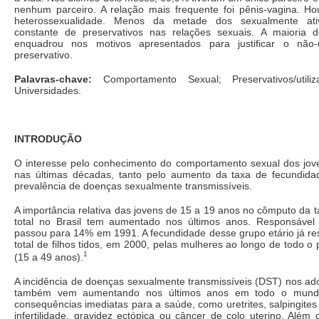
nenhum parceiro. A relação mais frequente foi pênis-vagina. H
heterossexualidade. Menos da metade dos sexualmente ati
constante de preservativos nas relações sexuais. A maioria 
enquadrou nos motivos apresentados para justificar o não
preservativo.
Palavras-chave:
Comportamento Sexual; Preservativos/utiliz
Universidades.
INTRODUÇÃO
O interesse pelo conhecimento do comportamento sexual dos jo
nas últimas décadas, tanto pelo aumento da taxa de fecundida
prevalência de doenças sexualmente transmissíveis.
A importância relativa das jovens de 15 a 19 anos no cômputo da 
total no Brasil tem aumentado nos últimos anos. Responsáve
passou para 14% em 1991. A fecundidade desse grupo etário já r
total de filhos tidos, em 2000, pelas mulheres ao longo de todo o 
1
(15 a 49 anos).
A incidência de doenças sexualmente transmissíveis (DST) nos ad
também vem aumentando nos últimos anos em todo o mundo
consequências imediatas para a saúde, como uretrites, salpingites
infertilidade, gravidez ectópica ou câncer de colo uterino. Além