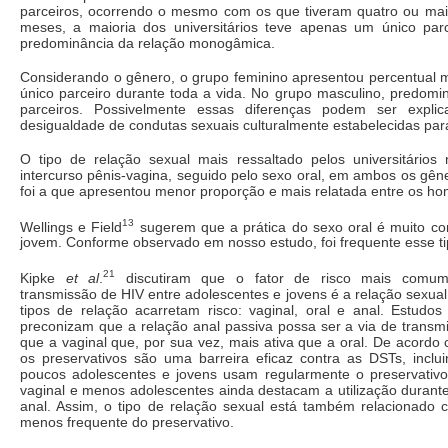
parceiros, ocorrendo o mesmo com os que tiveram quatro ou mais
meses, a maioria dos universitários teve apenas um único par
predominância da relação monogâmica.
Considerando o gênero, o grupo feminino apresentou percentual 
único parceiro durante toda a vida. No grupo masculino, predomi
parceiros. Possivelmente essas diferenças podem ser expl
desigualdade de condutas sexuais culturalmente estabelecidas par
O tipo de relação sexual mais ressaltado pelos universitários 
intercurso pênis-vagina, seguido pelo sexo oral, em ambos os gêne
foi a que apresentou menor proporção e mais relatada entre os h
13
Wellings e Field
sugerem que a prática do sexo oral é muito 
jovem. Conforme observado em nosso estudo, foi frequente esse tip
21
Kipke
et al
.
discutiram que o fator de risco mais comum
transmissão de HIV entre adolescentes e jovens é a relação sexual
tipos de relação acarretam risco: vaginal, oral e anal. Estudos
preconizam que a relação anal passiva possa ser a via de transm
que a vaginal que, por sua vez, mais ativa que a oral. De acordo
os preservativos são uma barreira eficaz contra as DSTs, inclu
poucos adolescentes e jovens usam regularmente o preservativo
vaginal e menos adolescentes ainda destacam a utilização durante
anal. Assim, o tipo de relação sexual está também relacionado
menos frequente do preservativo.