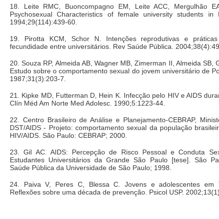
18. Leite RMC, Buoncompagno EM, Leite ACC, Mergulhão EA,
Psychosexual Characteristics of female university students in B
1994;29(114):439-60.
19. Pirotta KCM, Schor N. Intenções reprodutivas e prática
fecundidade entre universitários. Rev Saúde Pública. 2004;38(4):4
20. Souza RP, Almeida AB, Wagner MB, Zimerman II, Almeida SB,
Estudo sobre o comportamento sexual do jovem universitário de P
1987;31(3):203-7.
21. Kipke MD, Futterman D, Hein K. Infecção pelo HIV e AIDS dura
Clín Méd Am Norte Med Adolesc. 1990;5:1223-44.
22. Centro Brasileiro de Análise e Planejamento-CEBRAP, Minis
DST/AIDS - Projeto: comportamento sexual da população brasilei
HIV/AIDS. São Paulo: CEBRAP; 2000.
23. Gil AC. AIDS: Percepção de Risco Pessoal e Conduta Sex
Estudantes Universitários da Grande São Paulo [tese]. São P
Saúde Pública da Universidade de São Paulo; 1998.
24. Paiva V, Peres C, Blessa C. Jovens e adolescentes em
Reflexões sobre uma década de prevenção. Psicol USP. 2002;13(1)