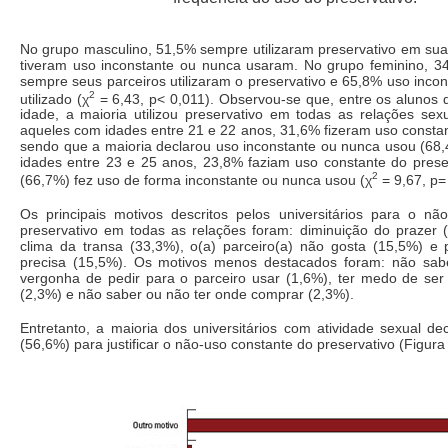
No grupo masculino, 51,5% sempre utilizaram preservativo em sua
tiveram uso inconstante ou nunca usaram. No grupo feminino, 3
sempre seus parceiros utilizaram o preservativo e 65,8% uso incon
2
utilizado (χ
= 6,43, p< 0,011). Observou-se que, entre os alunos 
idade, a maioria utilizou preservativo em todas as relações sex
aqueles com idades entre 21 e 22 anos, 31,6% fizeram uso constan
sendo que a maioria declarou uso inconstante ou nunca usou (68
idades entre 23 e 25 anos, 23,8% faziam uso constante do preser
2
(66,7%) fez uso de forma inconstante ou nunca usou (χ
= 9,67, p=
Os principais motivos descritos pelos universitários para o nã
preservativo em todas as relações foram: diminuição do prazer 
clima da transa (33,3%), o(a) parceiro(a) não gosta (15,5%) e
precisa (15,5%). Os motivos menos destacados foram: não sabe
vergonha de pedir para o parceiro usar (1,6%), ter medo de se
(2,3%) e não saber ou não ter onde comprar (2,3%).
Entretanto, a maioria dos universitários com atividade sexual de
(56,6%) para justificar o não-uso constante do preservativo (Figura 