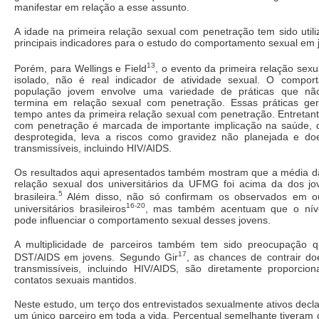
manifestar em relação a esse assunto.
A idade na primeira relação sexual com penetração tem sido uti
principais indicadores para o estudo do comportamento sexual em 
13
Porém, para Wellings e Field
, o evento da primeira relação sex
isolado, não é real indicador de atividade sexual. O compor
população jovem envolve uma variedade de práticas que nã
termina em relação sexual com penetração. Essas práticas ger
tempo antes da primeira relação sexual com penetração. Entretant
com penetração é marcada de importante implicação na saúde,
desprotegida, leva a riscos como gravidez não planejada e d
transmissíveis, incluindo HIV/AIDS.
Os resultados aqui apresentados também mostram que a média da
relação sexual dos universitários da UFMG foi acima da dos j
5
brasileira.
Além disso, não só confirmam os observados em o
16-20
universitários brasileiros
, mas também acentuam que o níve
pode influenciar o comportamento sexual desses jovens.
A multiplicidade de parceiros também tem sido preocupação q
17
DST/AIDS em jovens. Segundo Gir
, as chances de contrair d
transmissíveis, incluindo HIV/AIDS, são diretamente proporci
contatos sexuais mantidos.
Neste estudo, um terço dos entrevistados sexualmente ativos decla
um único parceiro em toda a vida. Percentual semelhante tiveram 