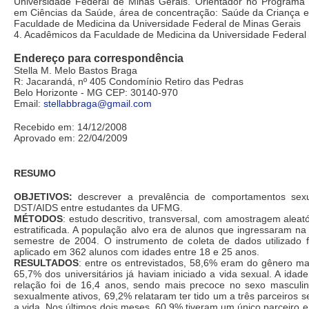
Universidade Federal de Minas Gerais. Orientador no Program
em Ciências da Saúde, área de concentração: Saúde da Criança e
Faculdade de Medicina da Universidade Federal de Minas Gerais
4. Acadêmicos da Faculdade de Medicina da Universidade Federal
Endereço para correspondência
Stella M. Melo Bastos Braga
R: Jacarandá, nº 405 Condomínio Retiro das Pedras
Belo Horizonte - MG CEP: 30140-970
Email:
stellabbraga@gmail.com
Recebido em: 14/12/2008
Aprovado em: 22/04/2009
RESUMO
OBJETIVOS:
descrever a prevalência de comportamentos sexu
DST/AIDS entre estudantes da UFMG.
MÉTODOS
: estudo descritivo, transversal, com amostragem aleató
estratificada. A população alvo era de alunos que ingressaram n
semestre de 2004. O instrumento de coleta de dados utilizado f
aplicado em 362 alunos com idades entre 18 e 25 anos.
RESULTADOS
: entre os entrevistados, 58,6% eram do gênero ma
65,7% dos universitários já haviam iniciado a vida sexual. A idad
relação foi de 16,4 anos, sendo mais precoce no sexo masculin
sexualmente ativos, 69,2% relataram ter tido um a três parceiros s
a vida. Nos últimos dois meses, 60,9% tiveram um único parceiro 