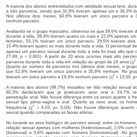
A maioria dos alunos entrevistados com atividade sexual teve, dura
a três parceiros, sendo que 32,9% tiveram apenas um e 36,3% tiv
Nos últimos dois meses, 60,9% tiveram um único parceiro e 
nenhum parceiro.
Avaliando-se o grupo masculino, observou-se que 39,6% tiveram do
durante a vida, 38,4% tiveram quatro ou mais e 22,0% apenas um 
feminino, 55,1% tiveram um único parceiro, 29,5% tiveram dois 
15,4% tiveram quatro ou mais durante toda a vida. O percentual d
apenas um parceiro sexual durante toda a vida foi mais alto que
27,89, p < 0,001). A partir de 20 anos ocorreu mais alto perce
2
parceiros durante toda a vida em relação ao grupo de 18 anos (χ
Quanto ao número de parceiros nos últimos dois meses, o grupo
que 52,8% tiveram um único parceiro e 35,8% nenhum. No grup
2
tiveram um único parceiro e 19,0% nenhum parceiro (χ
= 13,50, p<
A maioria dos alunos (98,7%) ressaltou ter tido relação sexual do
85,3% declararam que já praticaram sexo oral e 24,7% re
penetração anal. Não houve diferença entre os sexos quanto à fr
sexual tipo pênis-vagina e oral. Quanto ao sexo anal, os hom
2
frequência (χ
= 4,03, p= 0,04). Não houve diferenças quanto 
sexual quando comparadas as faixas etárias.
No tocante ao sexo biológico do parceiro sexual, entre os homen
relação sexual apenas com mulheres (heterossexual), 2,5% com
(bissexual) e 0,6% apenas com homens (homossexual). No grup