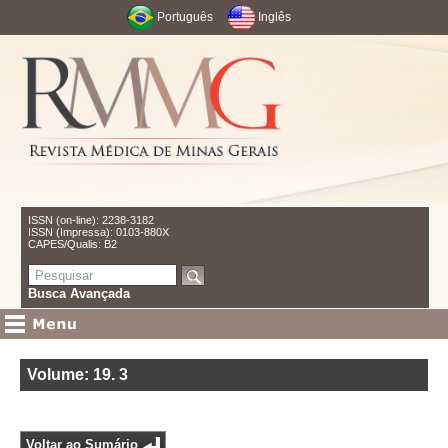
Português
Inglês
ISSN (on-line): 2238-3182
ISSN (Impressa): 0103-880X
CAPES/Qualis: B2
Busca Avançada
Volume: 19
.
3
Voltar ao Sumário