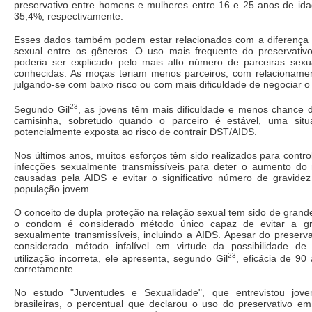
preservativo entre homens e mulheres entre 16 e 25 anos de idad
35,4%, respectivamente.
Esses dados também podem estar relacionados com a diferença
sexual entre os gêneros. O uso mais frequente do preservativ
poderia ser explicado pelo mais alto número de parceiras sexu
conhecidas. As moças teriam menos parceiros, com relacionamen
julgando-se com baixo risco ou com mais dificuldade de negociar 
23
Segundo Gil
, as jovens têm mais dificuldade e menos chance 
camisinha, sobretudo quando o parceiro é estável, uma sit
potencialmente exposta ao risco de contrair DST/AIDS.
Nos últimos anos, muitos esforços têm sido realizados para contr
infecções sexualmente transmissíveis para deter o aumento d
causadas pela AIDS e evitar o significativo número de gravide
população jovem.
O conceito de dupla proteção na relação sexual tem sido de grande
o condom é considerado método único capaz de evitar a gr
sexualmente transmissíveis, incluindo a AIDS. Apesar do preserv
considerado método infalível em virtude da possibilidade d
23
utilização incorreta, ele apresenta, segundo Gil
, eficácia de 90 
corretamente.
No estudo "Juventudes e Sexualidade", que entrevistou jove
brasileiras, o percentual que declarou o uso do preservativo em