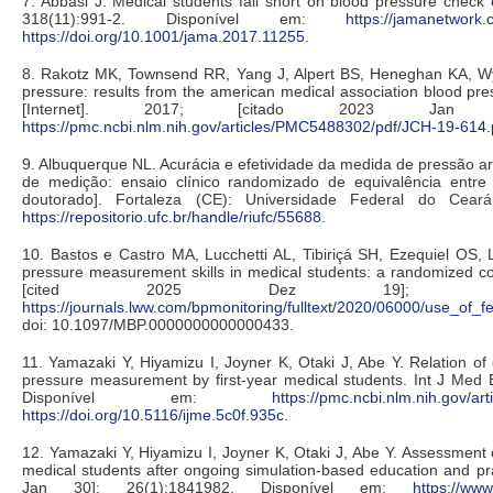
7. Abbasi J. Medical students fall short on blood pressure check
318(11):991-2. Disponível em:
https://jamanetwork.
https://doi.org/10.1001/jama.2017.11255
.
8. Rakotz MK, Townsend RR, Yang J, Alpert BS, Heneghan KA, Wyn
pressure: results from the american medical association blood pr
[Internet]. 2017; [citado 2023 Jan 
https://pmc.ncbi.nlm.nih.gov/articles/PMC5488302/pdf/JCH-19-614.
9. Albuquerque NL. Acurácia e efetividade da medida de pressão art
de medição: ensaio clínico randomizado de equivalência entre 
doutorado]. Fortaleza (CE): Universidade Federal do Cear
https://repositorio.ufc.br/handle/riufc/55688
.
10. Bastos e Castro MA, Lucchetti AL, Tibiriçá SH, Ezequiel OS,
pressure measurement skills in medical students: a randomized cont
[cited 2025 Dez 19]; 25(3):
https://journals.lww.com/bpmonitoring/fulltext/2020/06000/use_
doi: 10.1097/MBP.0000000000000433.
11. Yamazaki Y, Hiyamizu I, Joyner K, Otaki J, Abe Y. Relation of 
pressure measurement by first-year medical students. Int J Med E
Disponível em:
https://pmc.ncbi.nlm.nih.gov/a
https://doi.org/10.5116/ijme.5c0f.935c
.
12. Yamazaki Y, Hiyamizu I, Joyner K, Otaki J, Abe Y. Assessment
medical students after ongoing simulation-based education and pra
Jan 30]; 26(1):1841982. Disponível em:
https://ww