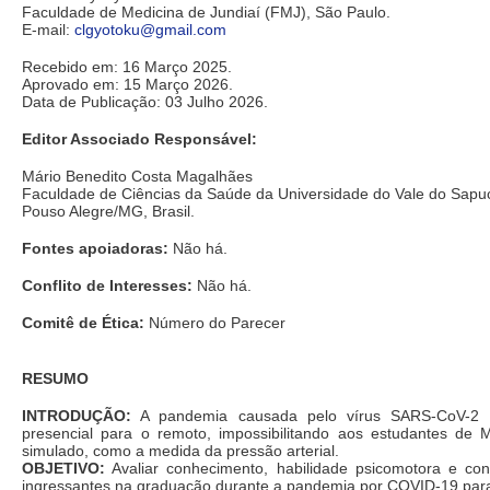
Faculdade de Medicina de Jundiaí (FMJ), São Paulo.
E-mail:
clgyotoku@gmail.com
Recebido em: 16 Março 2025.
Aprovado em: 15 Março 2026.
Data de Publicação: 03 Julho 2026.
Editor Associado Responsável:
Mário Benedito Costa Magalhães
Faculdade de Ciências da Saúde da Universidade do Vale do Sapuc
Pouso Alegre/MG, Brasil.
Fontes apoiadoras:
Não há.
Conflito de Interesses:
Não há.
Comitê de Ética:
Número do Parecer
RESUMO
INTRODUÇÃO:
A pandemia causada pelo vírus SARS-CoV-2 t
presencial para o remoto, impossibilitando aos estudantes de
simulado, como a medida da pressão arterial.
OBJETIVO:
Avaliar conhecimento, habilidade psicomotora e co
ingressantes na graduação durante a pandemia por COVID-19 para 