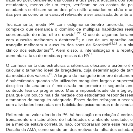
dada ao posicionamento das costas e dos pés, à ausculta dos son
estudantes, menos de um terço, verificam se as costas do pa
estudantes certificam se os dois pés estão apoiados no chão e 
das pernas como uma variável relevante a ser analisada durante a
Tecnicamente, medir PA com esfigmomanômetro aneroide, us
complexo que demanda o domínio de múltiplas habilidades rea
8,22
coordenação de mão, olho e ouvido
. O uso de algumas ferra
11
com ausculta melhoram a destreza
; o uso de um aparelho am
13,18
tranquilo melhoram a ausculta dos sons de Korotkoff
e a si
23
clínico dos estudantes
. Além disso, a intensificação e a repe
14
aumentar a taxa de medidas precisas da PA
.
O conhecimento das estruturas anatômicas olecrano e acrômio é es
calcular o tamanho ideal da braçadeira, cuja determinação de t
12
da medida dos valores
. A largura do manguito interfere diretam
é subestimada quando são utilizados manguitos largos e superes
disciplina de anatomia é ministrada no primeiro e segundo an
conteúdo teórico programado. Mas a impossibilidade de integraçã
para que um pouco mais da metade dos estudantes respondessem 
o tamanho do manguito adequado. Esses dados reforçam a necessid
com atividades baseadas em habilidades psicomotoras e de simula
Referente ao valor aferido da PA, há hesitação em relação à certez
treinamento em laboratório de habilidades e ambiente simulado,
se a medida estava correta ou não, corroboraram para esse result
Desafio da AMA, como sendo um dos motivos da falha dos estudant