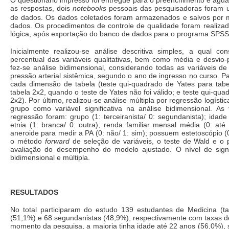
O questionário impresso foi entregue para o preenchimento e aguar
as respostas, dois
notebooks
pessoais das pesquisadoras foram uti
de dados. Os dados coletados foram armazenados e salvos por
dados. Os procedimentos de controle de qualidade foram realizado
lógica, após exportação do banco de dados para o programa SPSS v
Inicialmente realizou-se análise descritiva simples, a qual c
percentual das variáveis qualitativas, bem como média e desvio-p
fez-se análise bidimensional, considerando todas as variáveis d
pressão arterial sistêmica, segundo o ano de ingresso no curso. Pa
cada dimensão de tabela (teste qui-quadrado de Yates para tabe
tabela 2x2, quando o teste de Yates não foi válido; e teste qui-q
2x2). Por último, realizou-se análise múltipla por regressão logís
grupo como variável significativa na análise bidimensional. As
regressão foram: grupo (1: terceiranista/ 0: segundanista); idade
etnia (1: branca/ 0: outra); renda familiar mensal média (0: até
aneroide para medir a PA (0: não/ 1: sim); possuem estetoscópio (0: 
o método
forward
de seleção de variáveis, o teste de Wald e o pe
avaliação do desempenho do modelo ajustado. O nível de signi
bidimensional e múltipla.
RESULTADOS
No total participaram do estudo 139 estudantes de Medicina (ta
(51,1%) e 68 segundanistas (48,9%), respectivamente com taxas d
momento da pesquisa, a maioria tinha idade até 22 anos (56,0%), 