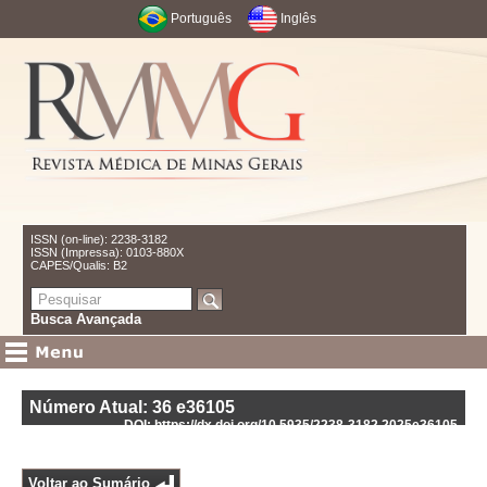
Português
Inglês
ISSN (on-line): 2238-3182
ISSN (Impressa): 0103-880X
CAPES/Qualis: B2
Busca Avançada
Número Atual: 36
e36105
DOI: https://dx.doi.org/10.5935/2238-3182.2025e36105
Voltar ao Sumário