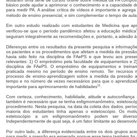
básico pode ajudar a aprimorar o conhecimento e a capacidade de 
para medir PA. A análise crítica de vídeos é importante e agre
método de ensino presencial, e sim complementar o tempo de aula
Em outro estudo realizado com estudantes de Medicina que a
verificou-se que o período pandêmico afetou a educação médica
seguiram integralmente as recomendações e, portanto, a adesão à
Diferenças entre os resultados da presente pesquisa e informaçõe
os pacientes e os procedimentos que afetam a medida da pressão 
havia sido feito na disciplina de FAePS e que levou aos prese
relevantes: 1) O empréstimo pela faculdade de equipamentos e 2)
disciplina de FAePS. O empréstimo de equipamentos e treinam
praticada mesmo no período de ensino remoto. Ter recursos mate
processo de ensino-aprendizagem sobre a medida da pressão ar
tempo e no número de vezes necessários para que o aprendizado 
11
importante para aprimoramento de habilidades
.
Com certeza, conhecimento, habilidade, atitude e autoconfiança
também é necessário que se tenha esfigmomanômetro, estetoscópio
procedimento. Nesta pesquisa, na data da coleta dos dados, perío
maioria dos estudantes tinha apenas o estetoscópio. Os moti
estetoscópio a um esfigmomanômetro podem ser diversos: 
Independentemente de qual seja, é um fator limitante ao desenvolvi
Por outro lado, a diferença evidenciada entre os dois grupos ace
para medir a pressão era esperada porque esse tema também foi a