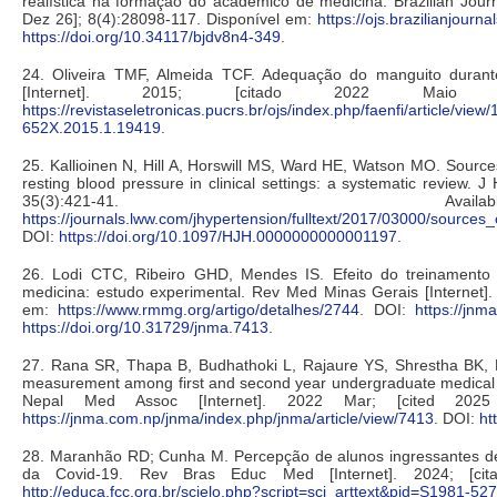
realística na formação do acadêmico de medicina. Brazilian Journ
Dez 26]; 8(4):28098-117. Disponível em:
https://ojs.brazilianjour
https://doi.org/10.34117/bjdv8n4-349
.
24. Oliveira TMF, Almeida TCF. Adequação do manguito durant
[Internet]. 2015; [citado 2022 Maio 2
https://revistaseletronicas.pucrs.br/ojs/index.php/faenfi/article/view
652X.2015.1.19419
.
25. Kallioinen N, Hill A, Horswill MS, Ward HE, Watson MO. Source
resting blood pressure in clinical settings: a systematic review. J
35(3):421-41. Av
https://journals.lww.com/jhypertension/fulltext/2017/03000/sourc
DOI:
https://doi.org/10.1097/HJH.0000000000001197
.
26. Lodi CTC, Ribeiro GHD, Mendes IS. Efeito do treinamento
medicina: estudo experimental. Rev Med Minas Gerais [Internet].
em:
https://www.rmmg.org/artigo/detalhes/2744
. DOI:
https://jnm
https://doi.org/10.31729/jnma.7413
.
27. Rana SR, Thapa B, Budhathoki L, Rajaure YS, Shrestha BK, M
measurement among first and second year undergraduate medical st
Nepal Med Assoc [Internet]. 2022 Mar; [cited 2025 
https://jnma.com.np/jnma/index.php/jnma/article/view/7413
. DOI:
ht
28. Maranhão RD; Cunha M. Percepção de alunos ingressantes d
da Covid-19. Rev Bras Educ Med [Internet]. 2024; [cit
http://educa.fcc.org.br/scielo.php?script=sci_arttext&pid=S1981