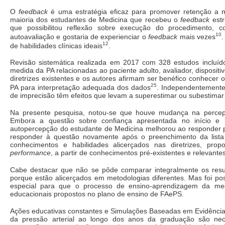
O
feedback
é uma estratégia eficaz para promover retenção a m
maioria dos estudantes de Medicina que recebeu o
feedback
estr
que possibilitou reflexão sobre execução do procedimento, c
10
autoavaliação e gostaria de experienciar o
feedback
mais vezes
12
de habilidades clínicas ideais
.
Revisão sistemática realizada em 2017 com 328 estudos incluídos
medida da PA relacionadas ao paciente adulto, avaliador, disposi
diretrizes existentes e os autores afirmam ser benéfico conhecer
25
PA para interpretação adequada dos dados
. Independentemente 
de imprecisão têm efeitos que levam a superestimar ou subestimar 
Na presente pesquisa, notou-se que houve mudança na percepç
Embora a questão sobre confiança apresentada no início e 
autopercepção do estudante de Medicina melhorou ao responder 
responder à questão novamente após o preenchimento da lista po
conhecimentos e habilidades alicerçados nas diretrizes, prop
performance
, a partir de conhecimentos pré-existentes e relevant
Cabe destacar que não se pôde comparar integralmente os resu
porque estão alicerçados em metodologias diferentes. Mas foi po
especial para que o processo de ensino-aprendizagem da medi
educacionais propostos no plano de ensino de FAePS.
Ações educativas constantes e Simulações Baseadas em Evidência
da pressão arterial ao longo dos anos da graduação são nece