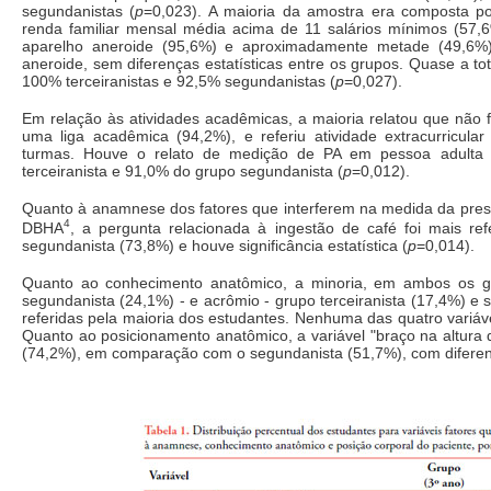
segundanistas (
p
=0,023). A maioria da amostra era composta po
renda familiar mensal média acima de 11 salários mínimos (57,6
aparelho aneroide (95,6%) e aproximadamente metade (49,6%)
aneroide, sem diferenças estatísticas entre os grupos. Quase a to
100% terceiranistas e 92,5% segundanistas (
p
=0,027).
Em relação às atividades acadêmicas, a maioria relatou que não f
uma liga acadêmica (94,2%), e referiu atividade extracurricular
turmas. Houve o relato de medição de PA em pessoa adulta
terceiranista e 91,0% do grupo segundanista (
p
=0,012).
Quanto à anamnese dos fatores que interferem na medida da press
4
DBHA
, a pergunta relacionada à ingestão de café foi mais ref
segundanista (73,8%) e houve significância estatística (
p
=0,014).
Quanto ao conhecimento anatômico, a minoria, em ambos os grup
segundanista (24,1%) - e acrômio - grupo terceiranista (17,4%) e s
referidas pela maioria dos estudantes. Nenhuma das quatro variáve
Quanto ao posicionamento anatômico, a variável "braço na altura d
(74,2%), em comparação com o segundanista (51,7%), com diferença