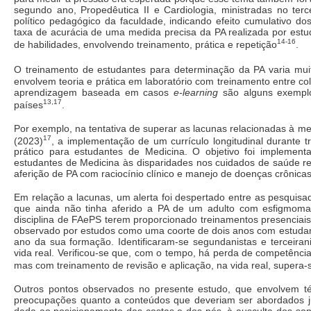
segundo ano, Propedêutica II e Cardiologia, ministradas no ter
político pedagógico da faculdade, indicando efeito cumulativo d
taxa de acurácia de uma medida precisa da PA realizada por est
14-16
de habilidades, envolvendo treinamento, prática e repetição
.
O treinamento de estudantes para determinação da PA varia muito
envolvem teoria e prática em laboratório com treinamento entre co
aprendizagem baseada em casos
e-learning
são alguns exemplo
13,17
países
.
Por exemplo, na tentativa de superar as lacunas relacionadas à medi
17
(2023)
, a implementação de um currículo longitudinal durante
prático para estudantes de Medicina. O objetivo foi implemen
estudantes de Medicina às disparidades nos cuidados de saúde re
aferição de PA com raciocínio clínico e manejo de doenças crônicas
Em relação a lacunas, um alerta foi despertado entre as pesquis
que ainda não tinha aferido a PA de um adulto com esfigmom
disciplina de FAePS terem proporcionado treinamentos presenciais 
observado por estudos como uma coorte de dois anos com estudant
ano da sua formação. Identificaram-se segundanistas e terceira
vida real. Verificou-se que, com o tempo, há perda de competência
mas com treinamento de revisão e aplicação, na vida real, supera-
Outros pontos observados no presente estudo, que envolvem t
preocupações quanto a conteúdos que deveriam ser abordados j