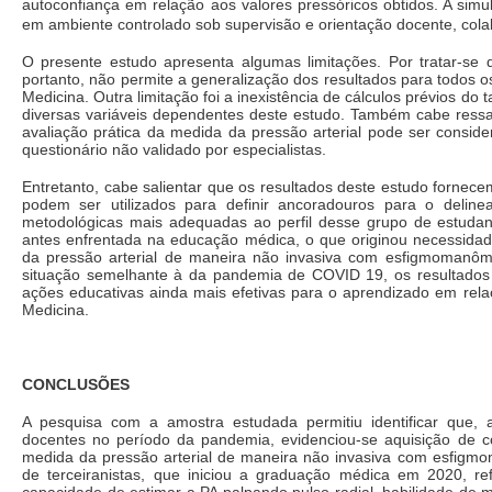
autoconfiança em relação aos valores pressóricos obtidos. A simul
em ambiente controlado sob supervisão e orientação docente, col
O presente estudo apresenta algumas limitações. Por tratar-se de
portanto, não permite a generalização dos resultados para todos 
Medicina. Outra limitação foi a inexistência de cálculos prévios 
diversas variáveis dependentes deste estudo. Também cabe ressalt
avaliação prática da medida da pressão arterial pode ser conside
questionário não validado por especialistas.
Entretanto, cabe salientar que os resultados deste estudo fornec
podem ser utilizados para definir ancoradouros para o deline
metodológicas mais adequadas ao perfil desse grupo de estuda
antes enfrentada na educação médica, o que originou necessidad
da pressão arterial de maneira não invasiva com esfigmomanôme
situação semelhante à da pandemia de COVID 19, os resultados 
ações educativas ainda mais efetivas para o aprendizado em relaç
Medicina.
CONCLUSÕES
A pesquisa com a amostra estudada permitiu identificar que, 
docentes no período da pandemia, evidenciou-se aquisição de co
medida da pressão arterial de maneira não invasiva com esfigmo
de terceiranistas, que iniciou a graduação médica em 2020, re
capacidade de estimar a PA palpando pulso radial, habilidade d