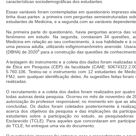
características sociodemográficas dos estudantes.
Essas variáveis foram contempladas em questionário impresso ela
tinha duas partes: a primeira com perguntas semiestruturadas sob
estudantes de Medicina, e a segunda com as variáveis dependente
Na primeira parte do questionário, havia perguntas acerca das v
fenômeno em estudo. Na segunda, constavam 34 questões, a
Medicina em relação ao seu conhecimento, à sua habilidade e à c
uma pessoa adulta, utilizando esfigmomanômetro aneroide. Usaram-
4
(DBHA) de 2020
para a construção das questões de conhecimento,
A testagem do instrumento e a coleta dos dados foram realizadas 
de Ética em Pesquisa (CEP) da faculdade (CAAE: 60674322.2.0
5.760.106. Testou-se o instrumento com 12 estudantes de Medici
FMJ, sem qualquer identificação deles. As sugestões feitas fora
realizadas.
O recrutamento e a coleta dos dados foram realizados por quatro
todas autoras desta pesquisa. Ocorreu no mês de novembro de 
autorização do professor responsável, no momento em que as ativ
concluídas. Os dados foram coletados posteriormente à realiza
acerca dos objetivos da pesquisa e das implicações da particip
estudantes sobre a participação no estudo, as pesquisadora
Esclarecido (TCLE). Para aqueles que concordaram em participar
do TCLE, foi entregue uma via do documento.