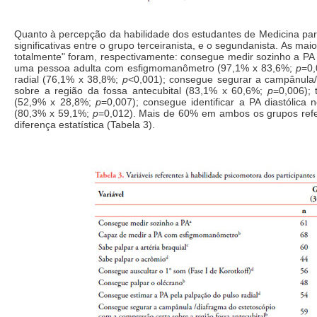
Quanto à percepção da habilidade dos estudantes de Medicina para
significativas entre o grupo terceiranista, e o segundanista. As ma
totalmente" foram, respectivamente: consegue medir sozinho a P
uma pessoa adulta com esfigmomanômetro (97,1% x 83,6%;
p
=0,
radial (76,1% x 38,8%;
p
<0,001); consegue segurar a campânula
sobre a região da fossa antecubital (83,1% x 60,6%;
p
=0,006); 
(52,9% x 28,8%;
p
=0,007); consegue identificar a PA diastólica
(80,3% x 59,1%;
p
=0,012). Mais de 60% em ambos os grupos refe
diferença estatística (Tabela 3).