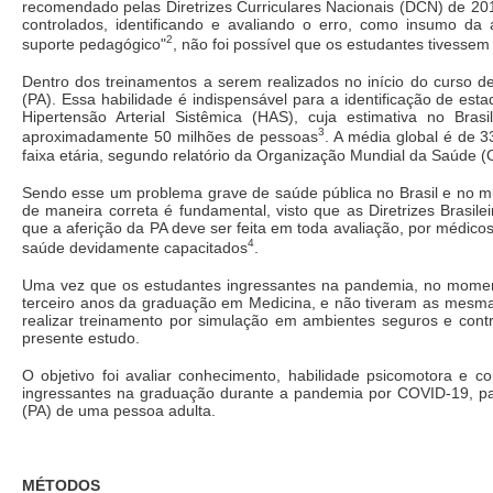
recomendado pelas Diretrizes Curriculares Nacionais (DCN) de 20
controlados, identificando e avaliando o erro, como insumo da 
2
suporte pedagógico"
, não foi possível que os estudantes tivesse
Dentro dos treinamentos a serem realizados no início do curso de 
(PA). Essa habilidade é indispensável para a identificação de es
Hipertensão Arterial Sistêmica (HAS), cuja estimativa no Bra
3
aproximadamente 50 milhões de pessoas
. A média global é de 
faixa etária, segundo relatório da Organização Mundial da Saúde
Sendo esse um problema grave de saúde pública no Brasil e no mun
de maneira correta é fundamental, visto que as Diretrizes Brasil
que a aferição da PA deve ser feita em toda avaliação, por médico
4
saúde devidamente capacitados
.
Uma vez que os estudantes ingressantes na pandemia, no momen
terceiro anos da graduação em Medicina, e não tiveram as mesma
realizar treinamento por simulação em ambientes seguros e contr
presente estudo.
O objetivo foi avaliar conhecimento, habilidade psicomotora e 
ingressantes na graduação durante a pandemia por COVID-19, par
(PA) de uma pessoa adulta.
MÉTODOS