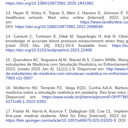
https://doi.org/10.1080/10872981.2020.1841982
.
13. Hayer R, Kirley K, Tsipas S, Allen J, Hanson D, Johnson E. 
healthcare schools. Med educ online [Internet]. 2022; [c
em:
https://www.tandfonline.c
DOI:
https://doi.org/10.1080/10872981.2022.2098548
.
14. Canturk C, Turkmen E, Dilek M, Sayarlioglu H, Arik N. Clinic
knowledge of accurate blood pressure measurement when they gra
[cited 2025 Dec 18]; 33(1):33-9. Available from:
https://t
https://doi.org/10.5152/turkjnephrol.2023.22406
.
15. Querubino AC, Nogueira ALM, Maciel ALS, Castro MABe, Marq
estudantes de Medicina com Simulação Realística no Enfrentament
2023; [citado 2025 Jan 4]; 11(11):1-8. Disponível em:
http://www.
de-estudantes-de-medicina-com-simulacao-realistica-no-enfrentam
7960.v11-0007
.
16. Moliterno NV, Tempski PZ, Veiga EQO, Cunha AJLA, Barbo
medicina sobre a simulação realística em pediatria. Rev bras educ m
Disponível em:
https://www.scielo.br/j/rbem/a/jmvmsFr3fYP7
5271v48.1-2022-0392
.
17. Fisher M, Harris A, Koonce T, Dallaghan GB, Coe CL. Implem
first-year medical students. Med Sci Educ [Internet]. 2023 Jul
https://link.springer.com/article/10.1007/s40670-023-01825-9
. DOI: