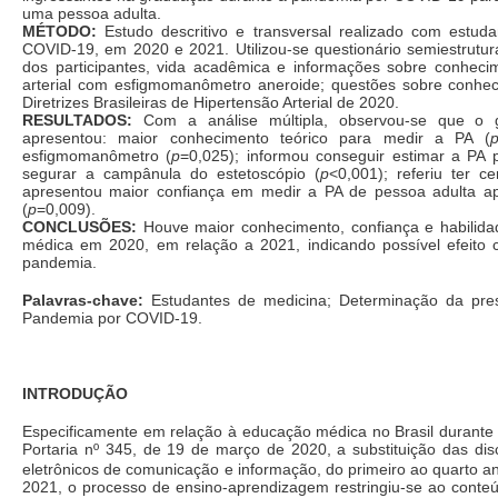
uma pessoa adulta.
MÉTODO:
Estudo descritivo e transversal realizado com estud
COVID-19, em 2020 e 2021. Utilizou-se questionário semiestrutur
dos participantes, vida acadêmica e informações sobre conheci
arterial com esfigmomanômetro aneroide; questões sobre conhe
Diretrizes Brasileiras de Hipertensão Arterial de 2020.
RESULTADOS:
Com a análise múltipla, observou-se que o gr
apresentou: maior conhecimento teórico para medir a PA (
esfigmomanômetro (
p
=0,025); informou conseguir estimar a PA p
segurar a campânula do estetoscópio (
p
<0,001); referiu ter c
apresentou maior confiança em medir a PA de pessoa adulta 
(
p
=0,009).
CONCLUSÕES:
Houve maior conhecimento, confiança e habilida
médica em 2020, em relação a 2021, indicando possível efeit
pandemia.
Palavras-chave:
Estudantes de medicina; Determinação da press
Pandemia por COVID-19.
INTRODUÇÃO
Especificamente em relação à educação médica no Brasil durante 
Portaria nº 345, de 19 de março de 2020, a substituição das disc
eletrônicos de comunicação e informação, do primeiro ao quarto 
2021, o processo de ensino-aprendizagem restringiu-se ao conteú