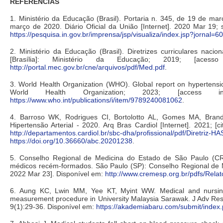
REFERÊNCIAS
1. Ministério da Educação (Brasil). Portaria n. 345, de 19 de ma
março de 2020. Diário Oficial da União [Internet]. 2020 Mar 19;
https://pesquisa.in.gov.br/imprensa/jsp/visualiza/index.jsp?jorna
2. Ministério da Educação (Brasil). Diretrizes curriculares naci
[Brasília]: Ministério da Educação; 2019; [ac
http://portal.mec.gov.br/cne/arquivos/pdf/Med.pdf
.
3. World Health Organization (WHO). Global report on hypertension:
World Health Organization; 2023; [access
https://www.who.int/publications/i/item/9789240081062
.
4. Barroso WK, Rodrigues CI, Bortolotto AL, Gomes MA, Brandão
Hipertensão Arterial - 2020. Arq Bras Cardiol [Internet]. 2021; 
http://departamentos.cardiol.br/sbc-dha/profissional/pdf/Diretriz-H
https://doi.org/10.36660/abc.20201238
.
5. Conselho Regional de Medicina do Estado de São Paulo 
médicos recém-formados. São Paulo (SP): Conselho Regional de 
2022 Mar 23]. Disponível em:
http://www.cremesp.org.br/pdfs/Rel
6. Aung KC, Lwin MM, Yee KT, Myint WW. Medical and nursing
measurement procedure in University Malaysia Sarawak. J Adv Res S
9(1):29-36. Disponível em:
https://akademiabaru.com/submit/index.p