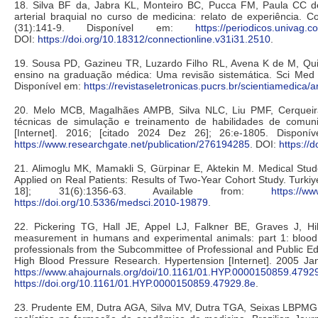
18. Silva BF da, Jabra KL, Monteiro BC, Pucca FM, Paula CC de,
arterial braquial no curso de medicina: relato de experiência. Co
(31):141-9. Disponível em:
https://periodicos.univag
DOI:
https://doi.org/10.18312/connectionline.v31i31.2510
.
19. Sousa PD, Gazineu TR, Luzardo Filho RL, Avena K de M, Quint
ensino na graduação médica: Uma revisão sistemática. Sci Med [I
Disponível em:
https://revistaseletronicas.pucrs.br/scientiamedica/a
20. Melo MCB, Magalhães AMPB, Silva NLC, Liu PMF, Cerqueira
técnicas de simulação e treinamento de habilidades de comu
[Internet]. 2016; [citado 2024 Dez 26]; 26:e-1805. Dispon
https://www.researchgate.net/publication/276194285
. DOI:
https://
21. Alimoglu MK, Mamakli S, Gürpinar E, Aktekin M. Medical Stude
Applied on Real Patients: Results of Two-Year Cohort Study. Turkiye 
18]; 31(6):1356-63. Available from:
https://w
https://doi.org/10.5336/medsci.2010-19879
.
22. Pickering TG, Hall JE, Appel LJ, Falkner BE, Graves J, H
measurement in humans and experimental animals: part 1: bloo
professionals from the Subcommittee of Professional and Public Ed
High Blood Pressure Research. Hypertension [Internet]. 2005 Jan
https://www.ahajournals.org/doi/10.1161/01.HYP.0000150859.4792
https://doi.org/10.1161/01.HYP.0000150859.47929.8e
.
23. Prudente EM, Dutra AGA, Silva MV, Dutra TGA, Seixas LBPMG,