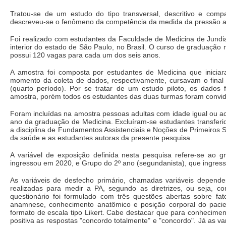
Tratou-se de um estudo do tipo transversal, descritivo e comp
descreveu-se o fenômeno da competência da medida da pressão arte
Foi realizado com estudantes da Faculdade de Medicina de Jundiaí
interior do estado de São Paulo, no Brasil. O curso de graduação 
possui 120 vagas para cada um dos seis anos.
A amostra foi composta por estudantes de Medicina que inici
momento da coleta de dados, respectivamente, cursavam o final 
(quarto período). Por se tratar de um estudo piloto, os dados 
amostra, porém todos os estudantes das duas turmas foram convida
Foram incluídas na amostra pessoas adultas com idade igual ou a
ano da graduação de Medicina. Excluíram-se estudantes transferid
a disciplina de Fundamentos Assistenciais e Noções de Primeiros 
da saúde e as estudantes autoras da presente pesquisa.
A variável de exposição definida nesta pesquisa refere-se ao gr
ingressou em 2020, e Grupo do 2º ano (segundanista), que ingres
As variáveis de desfecho primário, chamadas variáveis depende
realizadas para medir a PA, segundo as diretrizes, ou seja, co
questionário foi formulado com três questões abertas sobre fa
anamnese, conhecimento anatômico e posição corporal do paci
formato de escala tipo Likert. Cabe destacar que para conhecime
positiva as respostas "concordo totalmente" e "concordo". Já as v