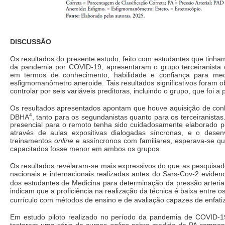
DISCUSSÃO
Os resultados do presente estudo, feito com estudantes que tinh
da pandemia por COVID-19, apresentaram o grupo terceiranista
em termos de conhecimento, habilidade e confiança para med
esfigmomanômetro aneroide. Tais resultados significativos foram ob
controlar por seis variáveis preditoras, incluindo o grupo, que foi a 
Os resultados apresentados apontam que houve aquisição de conhe
4
DBHA
, tanto para os segundanistas quanto para os terceiranista
presencial para o remoto tenha sido cuidadosamente elaborado p
através de aulas expositivas dialogadas síncronas, e o desen
treinamentos
online
e assíncronos com familiares, esperava-se q
capacitados fosse menor em ambos os grupos.
Os resultados revelaram-se mais expressivos do que as pesquisado
nacionais e internacionais realizadas antes do Sars-Cov-2 eviden
dos estudantes de Medicina para determinação da pressão arteria
indicam que a proficiência na realização da técnica é baixa entre
currículo com métodos de ensino e de avaliação capazes de enfatiz
Em estudo piloto realizado no período da pandemia de COVID-
testaram uma série de cursos
online
sobre medida da PA compost