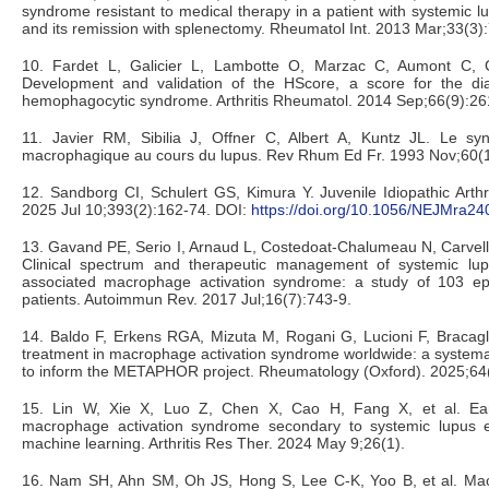
syndrome resistant to medical therapy in a patient with systemic 
and its remission with splenectomy. Rheumatol Int. 2013 Mar;33(3)
10. Fardet L, Galicier L, Lambotte O, Marzac C, Aumont C, 
Development and validation of the HScore, a score for the dia
hemophagocytic syndrome. Arthritis Rheumatol. 2014 Sep;66(9):26
11. Javier RM, Sibilia J, Offner C, Albert A, Kuntz JL. Le syn
macrophagique au cours du lupus. Rev Rhum Ed Fr. 1993 Nov;60(1
12. Sandborg CI, Schulert GS, Kimura Y. Juvenile Idiopathic Arthr
2025 Jul 10;393(2):162-74. DOI:
https://doi.org/10.1056/NEJMra2
13. Gavand PE, Serio I, Arnaud L, Costedoat-Chalumeau N, Carvelli 
Clinical spectrum and therapeutic management of systemic lu
associated macrophage activation syndrome: a study of 103 ep
patients. Autoimmun Rev. 2017 Jul;16(7):743-9.
14. Baldo F, Erkens RGA, Mizuta M, Rogani G, Lucioni F, Bracagli
treatment in macrophage activation syndrome worldwide: a systemati
to inform the METAPHOR project. Rheumatology (Oxford). 2025;64(
15. Lin W, Xie X, Luo Z, Chen X, Cao H, Fang X, et al. Early
macrophage activation syndrome secondary to systemic lupus 
machine learning. Arthritis Res Ther. 2024 May 9;26(1).
16. Nam SH, Ahn SM, Oh JS, Hong S, Lee C-K, Yoo B, et al. Mac