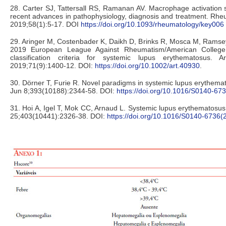
28. Carter SJ, Tattersall RS, Ramanan AV. Macrophage activation 
recent advances in pathophysiology, diagnosis and treatment. Rhe
2019;58(1):5-17. DOI
https://doi.org/10.1093/rheumatology/key006
29. Aringer M, Costenbader K, Daikh D, Brinks R, Mosca M, Ramse
2019 European League Against Rheumatism/American College
classification criteria for systemic lupus erythematosus. Ar
2019;71(9):1400-12. DOI:
https://doi.org/10.1002/art.40930
.
30. Dörner T, Furie R. Novel paradigms in systemic lupus erythema
Jun 8;393(10188):2344-58. DOI:
https://doi.org/10.1016/S0140-67
31. Hoi A, Igel T, Mok CC, Arnaud L. Systemic lupus erythematosu
25;403(10441):2326-38. DOI:
https://doi.org/10.1016/S0140-6736