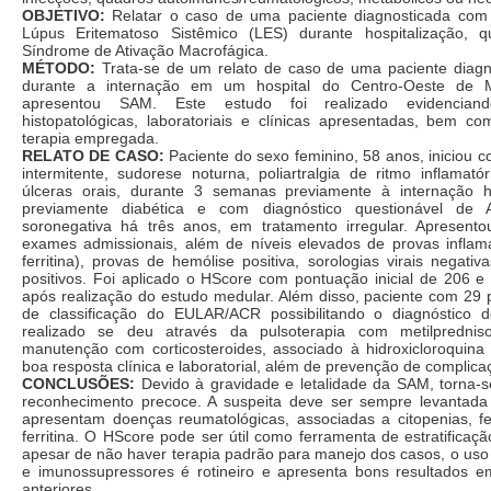
OBJETIVO:
Relatar o caso de uma paciente diagnosticada com
Lúpus Eritematoso Sistêmico (LES) durante hospitalização,
Síndrome de Ativação Macrofágica.
MÉTODO:
Trata-se de um relato de caso de uma paciente diag
durante a internação em um hospital do Centro-Oeste de M
apresentou SAM. Este estudo foi realizado evidencian
histopatológicas, laboratoriais e clínicas apresentadas, bem c
terapia empregada.
RELATO DE CASO:
Paciente do sexo feminino, 58 anos, iniciou 
intermitente, sudorese noturna, poliartralgia de ritmo inflamat
úlceras orais, durante 3 semanas previamente à internação ho
previamente diabética e com diagnóstico questionável de A
soronegativa há três anos, em tratamento irregular. Apresent
exames admissionais, além de níveis elevados de provas inflamat
ferritina), provas de hemólise positiva, sorologias virais negativ
positivos. Foi aplicado o HScore com pontuação inicial de 206 e
após realização do estudo medular. Além disso, paciente com 29 p
de classificação do EULAR/ACR possibilitando o diagnóstico
realizado se deu através da pulsoterapia com metilprednis
manutenção com corticosteroides, associado à hidroxicloroquina 
boa resposta clínica e laboratorial, além de prevenção de complica
CONCLUSÕES:
Devido à gravidade e letalidade da SAM, torna-s
reconhecimento precoce. A suspeita deve ser sempre levantad
apresentam doenças reumatológicas, associadas a citopenias, 
ferritina. O HScore pode ser útil como ferramenta de estratificaçã
apesar de não haver terapia padrão para manejo dos casos, o uso 
e imunossupressores é rotineiro e apresenta bons resultados e
anteriores.