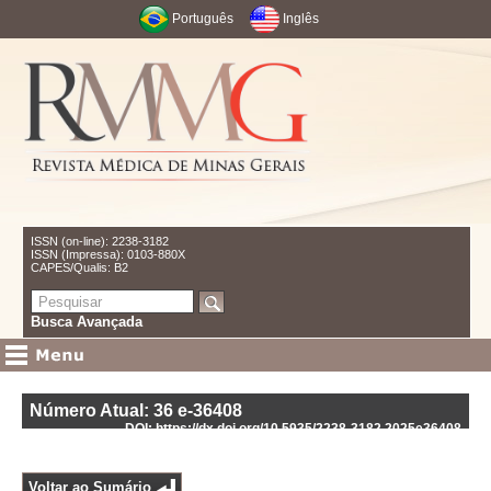
Português
Inglês
ISSN (on-line): 2238-3182
ISSN (Impressa): 0103-880X
CAPES/Qualis: B2
Busca Avançada
Número Atual: 36
e-36408
DOI: https://dx.doi.org/10.5935/2238-3182.2025e36408
Voltar ao Sumário