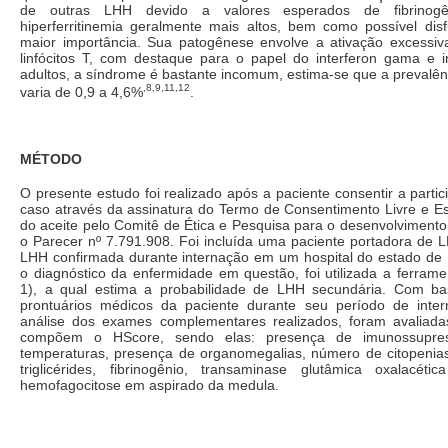
de outras LHH devido a valores esperados de fibrinogê
hiperferritinemia geralmente mais altos, bem como possível dis
maior importância. Sua patogênese envolve a ativação excessi
linfócitos T, com destaque para o papel do interferon gama e i
adultos, a síndrome é bastante incomum, estima-se que a prevalê
,8,9,11,12
varia de 0,9 a 4,6%
.
MÉTODO
O presente estudo foi realizado após a paciente consentir a partic
caso através da assinatura do Termo de Consentimento Livre e Es
do aceite pelo Comitê de Ética e Pesquisa para o desenvolvimento
o Parecer nº 7.791.908. Foi incluída uma paciente portadora de 
LHH confirmada durante internação em um hospital do estado de 
o diagnóstico da enfermidade em questão, foi utilizada a ferram
1), a qual estima a probabilidade de LHH secundária. Com ba
prontuários médicos da paciente durante seu período de inter
análise dos exames complementares realizados, foram avaliada
compõem o HScore, sendo elas: presença de imunossupress
temperaturas, presença de organomegalias, número de citopenias, 
triglicérides, fibrinogênio, transaminase glutâmica oxalacé
hemofagocitose em aspirado da medula.