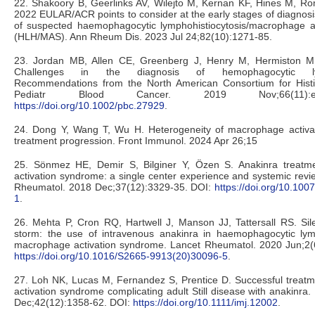
22. Shakoory B, Geerlinks AV, Wilejto M, Kernan KF, Hines M, Ro
2022 EULAR/ACR points to consider at the early stages of diagno
of suspected haemophagocytic lymphohistiocytosis/macrophage a
(HLH/MAS). Ann Rheum Dis. 2023 Jul 24;82(10):1271-85.
23. Jordan MB, Allen CE, Greenberg J, Henry M, Hermiston ML
Challenges in the diagnosis of hemophagocytic lymph
Recommendations from the North American Consortium for Hist
Pediatr Blood Cancer. 2019 Nov;66(11):
https://doi.org/10.1002/pbc.27929
.
24. Dong Y, Wang T, Wu H. Heterogeneity of macrophage activ
treatment progression. Front Immunol. 2024 Apr 26;15
25. Sönmez HE, Demir S, Bilginer Y, Özen S. Anakinra treatm
activation syndrome: a single center experience and systemic review
Rheumatol. 2018 Dec;37(12):3329-35. DOI:
https://doi.org/10.10
1
.
26. Mehta P, Cron RQ, Hartwell J, Manson JJ, Tattersall RS. Sil
storm: the use of intravenous anakinra in haemophagocytic lymp
macrophage activation syndrome. Lancet Rheumatol. 2020 Jun;2(
https://doi.org/10.1016/S2665-9913(20)30096-5
.
27. Loh NK, Lucas M, Fernandez S, Prentice D. Successful treat
activation syndrome complicating adult Still disease with anakinra
Dec;42(12):1358-62. DOI:
https://doi.org/10.1111/imj.12002
.