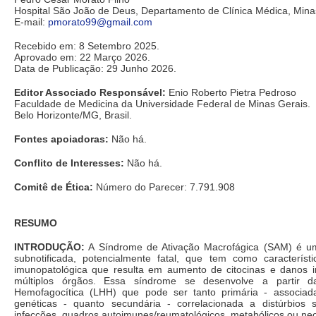
Hospital São João de Deus, Departamento de Clínica Médica, Mina
E-mail:
pmorato99@gmail.com
Recebido em: 8 Setembro 2025.
Aprovado em: 22 Março 2026.
Data de Publicação: 29 Junho 2026.
Editor Associado Responsável:
Enio Roberto Pietra Pedroso
Faculdade de Medicina da Universidade Federal de Minas Gerais.
Belo Horizonte/MG, Brasil.
Fontes apoiadoras:
Não há.
Conflito de Interesses:
Não há.
Comitê de Ética:
Número do Parecer: 7.791.908
RESUMO
INTRODUÇÃO:
A Síndrome de Ativação Macrofágica (SAM) é um
subnotificada, potencialmente fatal, que tem como característi
imunopatológica que resulta em aumento de citocinas e danos
múltiplos órgãos. Essa síndrome se desenvolve a partir da L
Hemofagocítica (LHH) que pode ser tanto primária - associad
genéticas - quanto secundária - correlacionada a distúrbios 
infecções, quadros autoimunes/reumatológicos, metabólicos ou neo