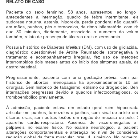
RELATO DE CASO
Paciente do sexo feminino, 58 anos, apresentou, ao longo
antecedentes à internação, quadro de febre intermitente, el
sudorese noturna, astenia, hiporexia, perda ponderal não quantific
em mãos, punhos, pés e tornozelos, de ritmo inflamatório, com ri
que 30 minutos, diariamente, associado a aumento do volume 
também, relato de presença de úlceras orais e xerostomia.
Possuía histórico de Diabetes
Mellitus
(DM), com uso de gliclazida. 
diagnóstico questionável de Artrite Reumatoide soronegativa
tratamento e acompanhamento irregular, fez uso de metotrex
interrompidos dois meses antes do início dos sintomas atuais, de
gastrointestinal.
Pregressamente, paciente com uma gestação prévia, com par
histórico de abortos, menopausa há aproximadamente 10 an
cirurgias. Sem histórico de tabagismo, etilismo ou drogadição. Be
internações pregressas devido a quadros infectocontagiosos, o
tromboembólico previamente.
À admissão, paciente estava em estado geral ruim, hipocorad
articular em punhos, tornozelos e joelhos, com sinal de artrite em
úlceras orais, sem outras lesões em região de mucosa ou pele.
aparelho cardiorrespiratório. Ausência de visceromegalias e
palpáveis no exame físico. No exame neurológico, a pacien
alterações comportamentais e alteração no nível de consciênc
redução global da força muscular, grau 4, simétrico. No primeiro