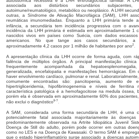
autossômica recessiva e a LHH eritrofagocítica familiar. A L
associada aos distúrbios secundários subjacentes,
autoimune/reumatológico, metabólico ou neoplásico. A LHH secund
outras, a Síndrome de Ativação Macrofágica (SAM), LHH ass
reumáticas imunomediadas. Enquanto a LHH primária tende a
infância, a secundária tem incidência progressiva com o ava
incidência da LHH primária é estimada em aproximadamente 1 
nascidos vivos em países como Suécia, com dados escassos 
americanos. No que tange aos casos secundários, a 
2
aproximadamente 4,2 casos por 1 milhão de habitantes por ano
.
A apresentação clínica da LHH ocorre de forma aguda, com rá
falência de múltiplos órgãos. A principal manifestação clínic
frequentemente acompanhada da hepatoesplenomegalia, 
generalizada, encefalopatia e manifestações hemorrágicas. Em
haver envolvimento cardíaco, pulmonar e renal. Laboratorialmente,
comumente encontradas são: pancitopenia, aumento de en
hipertrigliceridemia, hipofibrinogenemia e níveis de ferritina
característica patológica é a hemofagocitose na medula óssea, b
porém ela é observada em aproximadamente 60% dos pacientes,
9-?
não exclui o diagnóstico
.
A SAM, considerada uma forma secundária de LHH, é uma co
potencialmente fatal associada majoritariamente às doenças 
predominantemente observada na Artrite Idiopática Juvenil Sis
Doença de Still do adulto, porém pode ocorrer em outras doen
como no LES e na Doença de Kawasaki. O termo SAM é emprega
que o estado hiperinflamatório surge associado a doenças autoim