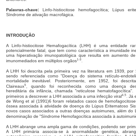
Palavras-chave:
Linfo-histiocitose hemofagocítica; Lúpus erit
Síndrome de ativação macrofágica.
INTRODUÇÃO
A Linfo-histiocitose Hemafogacítica (LHH) é uma entidade rar
potencialmente fatal, que tem como característica a imunidade in
uma hiperativação imunopatológica que resulta em aumento de
1-3
imunomediados em múltiplos orgãos
.
A LHH foi descrita pela primeira vez na literatura em 1939, por
sendo referenciada como "Doença do sistema retículo-endotel
mortalidade inevitável. Posteriormente, em 1952, foi descri
5
Claireaux
, quando foi reconhecida como uma doença desr
hereditária da infância, chamada "reticulose hematofagocítica".
4,5
primeiros a descrever a LHH associada a uma infecção viral
. Já
de Wong et al (1991)6 foram relatados casos de hemofagocitose
óssea associada à atividade de doença do Lúpus Eritematoso Sis
novos casos associados a outras doenças autoimunes, além do L
denominação de "Síndrome Hemofagocítica associada à autoimuni
A LHH abrange uma ampla gama de condições, podendo ser primá
A LHH primária associa-se à anormalidade genética, abran