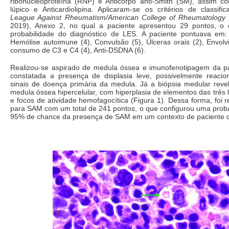
ribonucleoproteína (RNP) e Anticorpo anti-Smith (SM), assim co
lúpico e Anticardiolipina. Aplicaram-se os critérios de classif
League Against Rheumatism/American College of Rheumatology
2019), Anexo 2, no qual a paciente apresentou 29 pontos, o 
probabilidade do diagnóstico de LES. A paciente pontuava em:
Hemólise autoimune (4), Convulsão (5), Úlceras orais (2), Envolvi
consumo de C3 e C4 (4), Anti-DSDNA (6).
Realizou-se aspirado de medula óssea e imunofenotipagem da pac
constatada a presença de displasia leve, possivelmente reacio
sinais de doença primária da medula. Já a biópsia medular reve
medula óssea hipercelular, com hiperplasia de elementos das três 
e focos de atividade hemofagocítica (Figura 1). Dessa forma, foi 
para SAM com um total de 241 pontos, o que configurou uma proba
95% de chance da presença de SAM em um contexto de paciente 