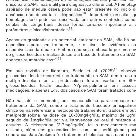
único para SAM, mas é útil para diagnóstico diferencial. A hemofag
aspirado de medula óssea pode não estar presente no início 
19
ausência não descarta o diagnóstico
. Importante ressaltar 
hemofagocitose pode ser observada em outros contextos como 
células de Langerhans, dessa forma torna-se importante a 
23
parâmetros clínicos/laboratoriais
.
Apesar da gravidade e da potencial letalidade da SAM, não há na li
específicas para seu tratamento, e o nível de evidências so
disponíveis ainda é baixo. Embora não seja embasado por uma evi
de glicocorticoides em altas doses é a base do tratamento de SA
14,21
doenças reumatológicas
.
14
Em sua revisão de literatura, Baldo et al. (2025)
observ
glicocorticoides foi recorrente no tratamento da SAM, dentre as op
metilprednisolona ou a prednisolona foram usadas em 9
glicocorticoides foram usados ??principalmente em assoc
medicações, e apenas 14% dos casos de SAM foram tratados com
Não há, até o momento, um ensaio clínico para embasar um
tratamento da SAM, sendo o tratamento baseado principalmen
clínica ou na referência a métodos de tratamento utilizados em out
metilprednisolona na dose de 10-30mg/kg/dia, máximo de 1g/d
seguido de 1mg/kg/dia por via intravenosa ou oral é relatad
estudos. A ciclosporina (2-7mg/kg/dia) foi o medicamento ma
utilizado, além dos glicocorticoides, com um perfil global posi
segurança. Já a Anakinra é o tratamento biológico mais usado pa