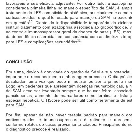
favoráveis à sua eficácia adjuvante. Por outro lado, a azatiopri
considerada primeira linha no manejo específico de SAM, é ampl
tratamento do LES com atividade sistêmica, principalmente como 
corticosteroides, o qual foi usado para manejo da SAM na pacient
30
em questão
. Diante da indisponibilidade temporária da ciclosp
instituir tratamento com azatioprina associada ao glicocorticoide,
ao controle imunossupressor geral da doença de base (LES), ma
da dependência esteroidal, em consonância com as diretrizes terap
31
para LES e complicações secundárias
.
CONCLUSÃO
Em suma, devido à gravidade do quadro de SAM e sua potencial le
importante o reconhecimento e abordagem precoces. O diagnósti
desafiador, uma vez que pode mimetizar ou ser a primeira ma
Logo, em pacientes que apresentam doenças reumatológicas, a hi
de SAM deve ser levantada sempre que houver febre, associada
pancitopenias, aumento de marcadores como ferritina e disfun
especial hepática. O HScore pode ser útil como ferramenta de estr
para SAM.
Por fim, apesar de não haver terapia padrão para manejo do
corticosteroides e imunossupressores é rotineiro e apresent
conforme relatos de casos previamente citados. Principalmente n
o diagnóstico precoce é realizado.