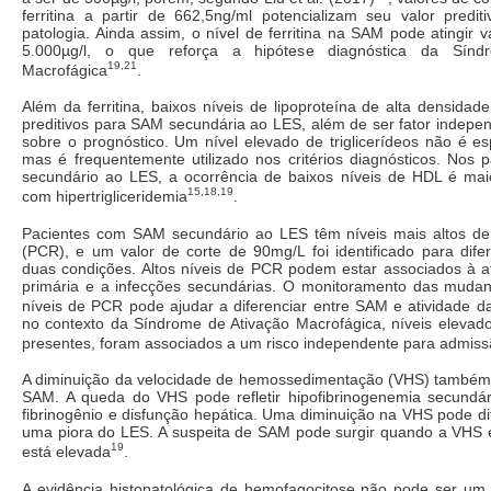
ferritina a partir de 662,5ng/ml potencializam seu valor predit
patologia. Ainda assim, o nível de ferritina na SAM pode atingir v
5.000µg/l, o que reforça a hipótese diagnóstica da Sínd
19,21
Macrofágica
.
Além da ferritina, baixos níveis de lipoproteína de alta densidad
preditivos para SAM secundária ao LES, além de ser fator indepen
sobre o prognóstico. Um nível elevado de triglicerídeos não é e
mas é frequentemente utilizado nos critérios diagnósticos. Nos
secundário ao LES, a ocorrência de baixos níveis de HDL é m
15,18,19
com hipertrigliceridemia
.
Pacientes com SAM secundário ao LES têm níveis mais altos de 
(PCR), e um valor de corte de 90mg/L foi identificado para dife
duas condições. Altos níveis de PCR podem estar associados à a
primária e a infecções secundárias. O monitoramento das muda
níveis de PCR pode ajudar a diferenciar entre SAM e atividade 
no contexto da Síndrome de Ativação Macrofágica, níveis eleva
presentes, foram associados a um risco independente para admis
A diminuição da velocidade de hemossedimentação (VHS) também é
SAM. A queda do VHS pode refletir hipofibrinogenemia secund
fibrinogênio e disfunção hepática. Uma diminuição na VHS pode d
uma piora do LES. A suspeita de SAM pode surgir quando a VHS é 
19
está elevada
.
A evidência histopatológica de hemofagocitose não pode ser um c