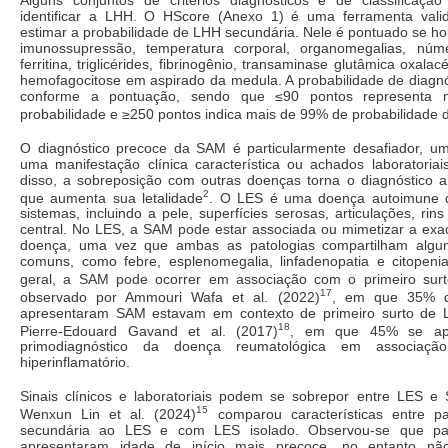
identificar a LHH. O HScore (Anexo 1) é uma ferramenta valid
estimar a probabilidade de LHH secundária. Nele é pontuado se h
imunossupressão, temperatura corporal, organomegalias, núme
ferritina, triglicérides, fibrinogênio, transaminase glutâmica oxala
hemofagocitose em aspirado da medula. A probabilidade de diagnó
conforme a pontuação, sendo que ≤90 pontos represent
probabilidade e ≥250 pontos indica mais de 99% de probabilidade 
O diagnóstico precoce da SAM é particularmente desafiador, 
uma manifestação clínica característica ou achados laboratoriai
disso, a sobreposição com outras doenças torna o diagnóstico ai
2
que aumenta sua letalidade
. O LES é uma doença autoimune qu
sistemas, incluindo a pele, superfícies serosas, articulações, rin
central. No LES, a SAM pode estar associada ou mimetizar a ex
doença, uma vez que ambas as patologias compartilham alguma
comuns, como febre, esplenomegalia, linfadenopatia e citopen
geral, a SAM pode ocorrer em associação com o primeiro sur
17
observado por Ammouri Wafa et al. (2022)
, em que 35% d
apresentaram SAM estavam em contexto de primeiro surto de 
18
Pierre-Edouard Gavand et al. (2017)
, em que 45% se ap
primodiagnóstico da doença reumatológica em associaç
hiperinflamatório.
Sinais clínicos e laboratoriais podem se sobrepor entre LES 
15
Wenxun Lin et al. (2024)
comparou características entre 
secundária ao LES e com LES isolado. Observou-se que p
apresentaram idade de início mais precoce, no entanto nã