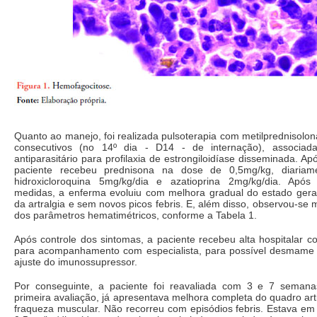
Quanto ao manejo, foi realizada pulsoterapia com metilprednisolo
consecutivos (no 14º dia - D14 - de internação), associad
antiparasitário para profilaxia de estrongiloidíase disseminada. Ap
paciente recebeu prednisona na dose de 0,5mg/kg, diariam
hidroxicloroquina 5mg/kg/dia e azatioprina 2mg/kg/dia. Após
medidas, a enferma evoluiu com melhora gradual do estado gera
da artralgia e sem novos picos febris. E, além disso, observou-se 
dos parâmetros hematimétricos, conforme a Tabela 1.
Após controle dos sintomas, a paciente recebeu alta hospitalar 
para acompanhamento com especialista, para possível desmame d
ajuste do imunossupressor.
Por conseguinte, a paciente foi reavaliada com 3 e 7 semana
primeira avaliação, já apresentava melhora completa do quadro art
fraqueza muscular. Não recorreu com episódios febris. Estava em