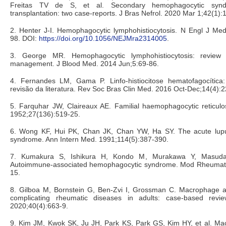
Freitas TV de S, et al. Secondary hemophagocytic synd
transplantation: two case-reports. J Bras Nefrol. 2020 Mar 1;42(1):
2. Henter J-I. Hemophagocytic lymphohistiocytosis. N Engl J Med
98. DOI:
https://doi.org/10.1056/NEJMra2314005
.
3. George MR. Hemophagocytic lymphohistiocytosis: review 
management. J Blood Med. 2014 Jun;5:69-86.
4. Fernandes LM, Gama P. Linfo-histiocitose hematofagocítica
revisão da literatura. Rev Soc Bras Clin Med. 2016 Oct-Dec;14(4):2
5. Farquhar JW, Claireaux AE. Familial haemophagocytic reticulos
1952;27(136):519-25.
6. Wong KF, Hui PK, Chan JK, Chan YW, Ha SY. The acute lup
syndrome. Ann Intern Med. 1991;114(5):387-390.
7. Kumakura S, Ishikura H, Kondo M, Murakawa Y, Masuda
Autoimmune-associated hemophagocytic syndrome. Mod Rheumato
15.
8. Gilboa M, Bornstein G, Ben-Zvi I, Grossman C. Macrophage a
complicating rheumatic diseases in adults: case-based revie
2020;40(4):663-9.
9. Kim JM, Kwok SK, Ju JH, Park KS, Park GS, Kim HY, et al. Mac