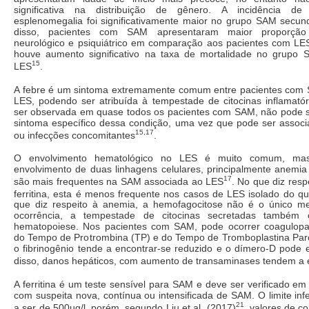
significativa na distribuição de gênero. A incidência de
esplenomegalia foi significativamente maior no grupo SAM secun
disso, pacientes com SAM apresentaram maior proporção
neurológico e psiquiátrico em comparação aos pacientes com LES
houve aumento significativo na taxa de mortalidade no grupo
15
LES
.
A febre é um sintoma extremamente comum entre pacientes com
LES, podendo ser atribuída à tempestade de citocinas inflamató
ser observada em quase todos os pacientes com SAM, não pode 
sintoma específico dessa condição, uma vez que pode ser associ
15,17
ou infecções concomitantes
.
O envolvimento hematológico no LES é muito comum, mas
envolvimento de duas linhagens celulares, principalmente anemia
17
são mais frequentes na SAM associada ao LES
. No que diz res
ferritina, esta é menos frequente nos casos de LES isolado do 
que diz respeito à anemia, a hemofagocitose não é o único m
ocorrência, a tempestade de citocinas secretadas também 
hematopoiese. Nos pacientes com SAM, pode ocorrer coagulopa
do Tempo de Protrombina (TP) e do Tempo de Tromboplastina Parci
o fibrinogênio tende a encontrar-se reduzido e o dímero-D pode 
disso, danos hepáticos, com aumento de transaminases tendem a 
A ferritina é um teste sensível para SAM e deve ser verificado em
com suspeita nova, contínua ou intensificada de SAM. O limite infe
21
a ser de 500µg/l, porém, segundo Liu et al. (2017)
, valores de c