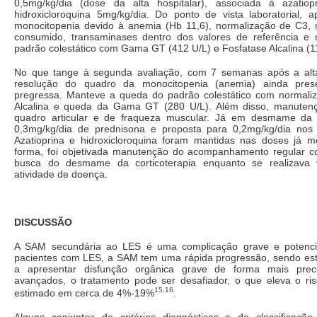
0,5mg/kg/dia (dose da alta hospitalar), associada à azatiop
hidroxicloroquina 5mg/kg/dia. Do ponto de vista laboratorial, 
monocitopenia devido à anemia (Hb 11,6), normalização de C3
consumido, transaminases dentro dos valores de referência e 
padrão colestático com Gama GT (412 U/L) e Fosfatase Alcalina (1
No que tange à segunda avaliação, com 7 semanas após a alta
resolução do quadro da monocitopenia (anemia) ainda pres
pregressa. Manteve a queda do padrão colestático com normali
Alcalina e queda da Gama GT (280 U/L). Além disso, manuten
quadro articular e de fraqueza muscular. Já em desmame da c
0,3mg/kg/dia de prednisona e proposta para 0,2mg/kg/dia nos
Azatioprina e hidroxicloroquina foram mantidas nas doses já 
forma, foi objetivada manutenção do acompanhamento regular c
busca do desmame da corticoterapia enquanto se realizava vi
atividade de doença.
DISCUSSÃO
A SAM secundária ao LES é uma complicação grave e potencia
pacientes com LES, a SAM tem uma rápida progressão, sendo es
a apresentar disfunção orgânica grave de forma mais prec
avançados, o tratamento pode ser desafiador, o que eleva o ris
15,16
estimado em cerca de 4%-19%
.
Alguns conjuntos de critérios diagnósticos e de classificaç