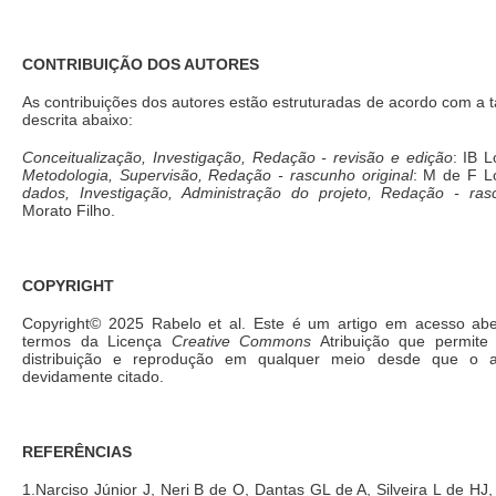
CONTRIBUIÇÃO DOS AUTORES
As contribuições dos autores estão estruturadas de acordo com a
descrita abaixo:
Conceitualização, Investigação, Redação - revisão e edição
: IB 
Metodologia, Supervisão, Redação - rascunho original
: M de F L
dados, Investigação, Administração do projeto, Redação - rasc
Morato Filho.
COPYRIGHT
Copyright© 2025 Rabelo et al. Este é um artigo em acesso aber
termos da Licença
Creative Commons
Atribuição que permite o
distribuição e reprodução em qualquer meio desde que o art
devidamente citado.
REFERÊNCIAS
1.Narciso Júnior J, Neri B de O, Dantas GL de A, Silveira L de H