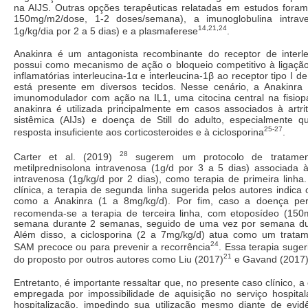
na AIJS. Outras opções terapêuticas relatadas em estudos foram
150mg/m2/dose, 1-2 doses/semana), a imunoglobulina intrave
14,21,24
1g/kg/dia por 2 a 5 dias) e a plasmaferese
.
Anakinra é um antagonista recombinante do receptor de interle
possui como mecanismo de ação o bloqueio competitivo à ligação 
inflamatórias interleucina-1α e interleucina-1β ao receptor tipo I de
está presente em diversos tecidos. Nesse cenário, a Anakinr
imunomodulador com ação na IL1, uma citocina central na fisiop
anakinra é utilizada principalmente em casos associados à artrite
sistêmica (AIJs) e doença de Still do adulto, especialmente 
25-27
resposta insuficiente aos corticosteroides e à ciclosporina
.
28
Carter et al. (2019)
sugerem um protocolo de tratam
metilprednisolona intravenosa (1g/d por 3 a 5 dias) associada 
intravenosa (1g/kg/d por 2 dias), como terapia de primeira linh
clínica, a terapia de segunda linha sugerida pelos autores indica 
como a Anakinra (1 a 8mg/kg/d). Por fim, caso a doença perm
recomenda-se a terapia de terceira linha, com etoposídeo (15
semana durante 2 semanas, seguido de uma vez por semana du
Além disso, a ciclosporina (2 a 7mg/kg/d) atua como um tratam
24
SAM precoce ou para prevenir a recorrência
. Essa terapia suger
21
do proposto por outros autores como Liu (2017)
e Gavand (2017
Entretanto, é importante ressaltar que, no presente caso clínico, a 
empregada por impossibilidade de aquisição no serviço hospit
hospitalização, impedindo sua utilização mesmo diante de evidê