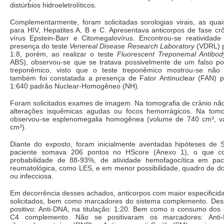
distúrbios hidroeletrolíticos.
Complementarmente, foram solicitadas sorologias virais, as quai
para HIV, Hepatites A, B e C. Apresentava anticorpos de fase cr
vírus Epstein-Barr e Citomegalovírus. Encontrou-se reatividade 
presença do teste
Venereal Disease Research Laboratory
(VDRL) po
1:8, porém, ao realizar o teste
Fluorescent Treponemal Antibod
ABS), observou-se que se tratava possivelmente de um falso pos
treponêmico, visto que o teste treponêmico mostrou-se não r
também foi constatada a presença de Fator Antinuclear (FAN) pos
1:640 padrão Nuclear-Homogêneo (NH).
Foram solicitados exames de imagem. Na tomografia de crânio nã
alterações isquêmicas agudas ou focos hemorrágicos. Na tom
observou-se esplenomegalia homogênea (volume de 740 cm³, va
cm³).
Diante do exposto, foram inicialmente aventadas hipóteses d
paciente somava 206 pontos no HScore (Anexo 1), o que c
probabilidade de 88-93%, de atividade hemofagocítica em pa
reumatológica, como LES, e em menor possibilidade, quadro de d
ou infecciosa.
Em decorrência desses achados, anticorpos com maior especificid
solicitados, bem como marcadores do sistema complemento. Des
positivo: Anti-DNA, na titulação: 1:20. Bem como o consumo do
C4 complemento. Não se positivaram os marcadores: Anti-R