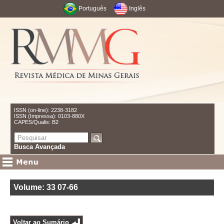
Português
Inglês
ISSN (on-line): 2238-3182
ISSN (Impressa): 0103-880X
CAPES/Qualis: B2
Busca Avançada
Volume: 33
07-66
Voltar ao Sumário