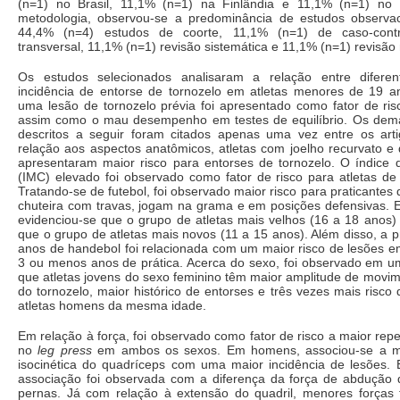
(n=1) no Brasil, 11,1% (n=1) na Finlândia e 11,1% (n=1) no 
metodologia, observou-se a predominância de estudos observa
44,4% (n=4) estudos de coorte, 11,1% (n=1) de caso-contr
transversal, 11,1% (n=1) revisão sistemática e 11,1% (n=1) revisão 
Os estudos selecionados analisaram a relação entre diferen
incidência de entorse de tornozelo em atletas menores de 19 an
uma lesão de tornozelo prévia foi apresentado como fator de ris
assim como o mau desempenho em testes de equilíbrio. Os demai
descritos a seguir foram citados apenas uma vez entre os art
relação aos aspectos anatômicos, atletas com joelho recurvato e
apresentaram maior risco para entorses de tornozelo. O índice
(IMC) elevado foi observado como fator de risco para atletas de
Tratando-se de futebol, foi observado maior risco para praticantes
chuteira com travas, jogam na grama e em posições defensivas. E
evidenciou-se que o grupo de atletas mais velhos (16 a 18 anos)
que o grupo de atletas mais novos (11 a 15 anos). Além disso, a p
anos de handebol foi relacionada com um maior risco de lesões
3 ou menos anos de prática. Acerca do sexo, foi observado em u
que atletas jovens do sexo feminino têm maior amplitude de movim
do tornozelo, maior histórico de entorses e três vezes mais risco 
atletas homens da mesma idade.
Em relação à força, foi observado como fator de risco a maior re
no
leg press
em ambos os sexos. Em homens, associou-se a m
isocinética do quadríceps com uma maior incidência de lesões.
associação foi observada com a diferença da força de abdução d
pernas. Já com relação à extensão do quadril, menores forças f