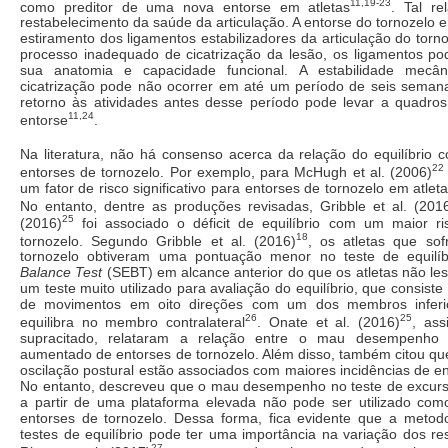
11,19-23
como preditor de uma nova entorse em atletas
. Tal r
restabelecimento da saúde da articulação. A entorse do tornozelo e
estiramento dos ligamentos estabilizadores da articulação do torn
processo inadequado de cicatrização da lesão, os ligamentos p
sua anatomia e capacidade funcional. A estabilidade mecân
cicatrização pode não ocorrer em até um período de seis seman
retorno às atividades antes desse período pode levar a quadros
11,24
entorse
.
Na literatura, não há consenso acerca da relação do equilíbrio 
22
entorses de tornozelo. Por exemplo, para McHugh et al. (2006)
um fator de risco significativo para entorses de tornozelo em atle
No entanto, dentre as produções revisadas, Gribble et al. (201
25
(2016)
foi associado o déficit de equilíbrio com um maior r
18
tornozelo. Segundo Gribble et al. (2016)
, os atletas que so
tornozelo obtiveram uma pontuação menor no teste de equilí
Balance Test
(SEBT) em alcance anterior do que os atletas não l
um teste muito utilizado para avaliação do equilíbrio, que consis
de movimentos em oito direções com um dos membros inferi
26
25
equilibra no membro contralateral
. Onate et al. (2016)
, as
supracitado, relataram a relação entre o mau desempenho
aumentado de entorses de tornozelo. Além disso, também citou qu
oscilação postural estão associados com maiores incidências de en
No entanto, descreveu que o mau desempenho no teste de excursã
a partir de uma plataforma elevada não pode ser utilizado com
entorses de tornozelo. Dessa forma, fica evidente que a metodol
testes de equilíbrio pode ter uma importância na variação dos r
27