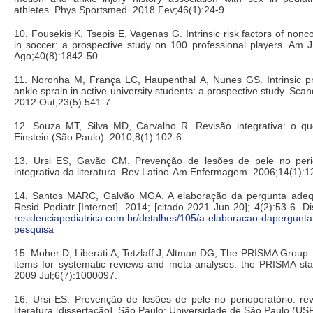
athletes. Phys Sportsmed. 2018 Fev;46(1):24-9.
10. Fousekis K, Tsepis E, Vagenas G. Intrinsic risk factors of nonc
in soccer: a prospective study on 100 professional players. Am 
Ago;40(8):1842-50.
11. Noronha M, França LC, Haupenthal A, Nunes GS. Intrinsic pre
ankle sprain in active university students: a prospective study. Sca
2012 Out;23(5):541-7.
12. Souza MT, Silva MD, Carvalho R. Revisão integrativa: o q
Einstein (São Paulo). 2010;8(1):102-6.
13. Ursi ES, Gavão CM. Prevenção de lesões de pele no perio
integrativa da literatura. Rev Latino-Am Enfermagem. 2006;14(1):1
14. Santos MARC, Galvão MGA. A elaboração da pergunta adeq
Resid Pediatr [Internet]. 2014; [citado 2021 Jun 20]; 4(2):53-6. 
residenciapediatrica.com.br/detalhes/105/a-elaboracao-daperg
pesquisa
15. Moher D, Liberati A, Tetzlaff J, Altman DG; The PRISMA Group. 
items for systematic reviews and meta-analyses: the PRISMA st
2009 Jul;6(7):1000097.
16. Ursi ES. Prevenção de lesões de pele no perioperatório: rev
literatura [dissertação]. São Paulo: Universidade de São Paulo (US