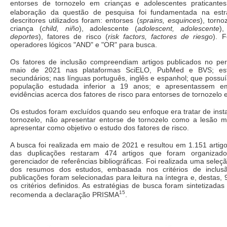
entorses de tornozelo em crianças e adolescentes praticante
elaboração da questão de pesquisa foi fundamentada na estr
descritores utilizados foram: entorses (
sprains, esquinces
), torno
criança (
child, niño
), adolescente (
adolescent, adolescente
),
deportes
), fatores de risco (
risk factors, factores de riesgo
). F
operadores lógicos "AND" e "OR" para busca.
Os fatores de inclusão compreendiam artigos publicados no pe
maio de 2021 nas plataformas SciELO, PubMed e BVS; est
secundários; nas línguas português, inglês e espanhol; que poss
população estudada inferior a 19 anos; e apresentassem e
evidências acerca dos fatores de risco para entorses de tornozelo 
Os estudos foram excluídos quando seu enfoque era tratar de insta
tornozelo, não apresentar entorse de tornozelo como a lesão m
apresentar como objetivo o estudo dos fatores de risco.
A busca foi realizada em maio de 2021 e resultou em 1.151 artig
das duplicações restaram 474 artigos que foram organizad
gerenciador de referências bibliográficas. Foi realizada uma seleção
dos resumos dos estudos, embasada nos critérios de inclus
publicações foram selecionadas para leitura na íntegra e, destas,
os critérios definidos. As estratégias de busca foram sintetizada
15
recomenda a declaração PRISMA
.