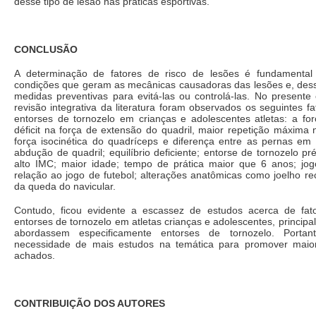
desse tipo de lesão nas práticas esportivas.
CONCLUSÃO
A determinação de fatores de risco de lesões é fundamental
condições que geram as mecânicas causadoras das lesões e, des
medidas preventivas para evitá-las ou controlá-las. No presente 
revisão integrativa da literatura foram observados os seguintes fa
entorses de tornozelo em crianças e adolescentes atletas: a fo
déficit na força de extensão do quadril, maior repetição máxima
força isocinética do quadríceps e diferença entre as pernas em 
abdução de quadril; equilíbrio deficiente; entorse de tornozelo pr
alto IMC; maior idade; tempo de prática maior que 6 anos; j
relação ao jogo de futebol; alterações anatômicas como joelho r
da queda do navicular.
Contudo, ficou evidente a escassez de estudos acerca de fat
entorses de tornozelo em atletas crianças e adolescentes, princip
abordassem especificamente entorses de tornozelo. Portanto
necessidade de mais estudos na temática para promover maior
achados.
CONTRIBUIÇÃO DOS AUTORES