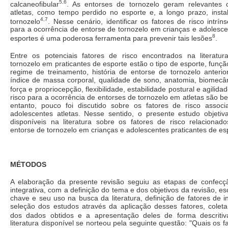
5,6
calcaneofibular
. As entorses de tornozelo geram relevantes 
atletas, como tempo perdido no esporte e, a longo prazo, instab
4,7
tornozelo
. Nesse cenário, identificar os fatores de risco intrín
para a ocorrência de entorse de tornozelo em crianças e adolesce
8
esportes é uma poderosa ferramenta para prevenir tais lesões
.
Entre os potenciais fatores de risco encontrados na literatu
tornozelo em praticantes de esporte estão o tipo de esporte, funçã
regime de treinamento, história de entorse de tornozelo anterior
índice de massa corporal, qualidade de sono, anatomia, biomecân
força e propriocepção, flexibilidade, estabilidade postural e agilida
risco para a ocorrência de entorses de tornozelo em atletas são b
entanto, pouco foi discutido sobre os fatores de risco assoc
adolescentes atletas. Nesse sentido, o presente estudo objetiv
disponíveis na literatura sobre os fatores de risco relacionad
entorse de tornozelo em crianças e adolescentes praticantes de es
MÉTODOS
A elaboração da presente revisão seguiu as etapas de confec
integrativa, com a definição do tema e dos objetivos da revisão, e
chave e seu uso na busca da literatura, definição de fatores de i
seleção dos estudos através da aplicação desses fatores, coleta
dos dados obtidos e a apresentação deles de forma descritiv
literatura disponível se norteou pela seguinte questão: "Quais os f