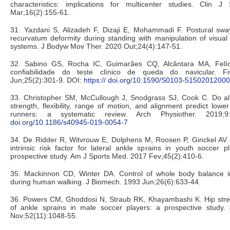
characteristics: implications for multicenter studies. Clin
Mar;16(2):155-61.
31. Yazdani S, Alizadeh F, Dizaji E, Mohammadi F. Postural sw
recurvatum deformity during standing with manipulation of visual
systems. J Bodyw Mov Ther. 2020 Out;24(4):147-51.
32. Sabino GS, Rocha IC, Guimarães CQ, Alcântara MA, Felíc
confiabilidade do teste clínico de queda do navicular. F
Jun;25(2):301-9. DOI:
https:// doi.org/10.1590/S0103-5150201200
33. Christopher SM, McCullough J, Snodgrass SJ, Cook C. Do alt
strength, flexibility, range of motion, and alignment predict lower
runners: a systematic review. Arch Physiother. 2019
doi.org/10.1186/s40945-019-0054-7
34. De Ridder R, Witvrouw E, Dolphens M, Roosen P, Ginckel AV. 
intrinsic risk factor for lateral ankle sprains in youth soccer 
prospective study. Am J Sports Med. 2017 Fev;45(2):410-6.
35. Mackinnon CD, Winter DA. Control of whole body balance in
during human walking. J Biomech. 1993 Jun;26(6):633-44.
36. Powers CM, Ghoddosi N, Straub RK, Khayambashi K. Hip stren
of ankle sprains in male soccer players: a prospective study. 
Nov;52(11):1048-55.