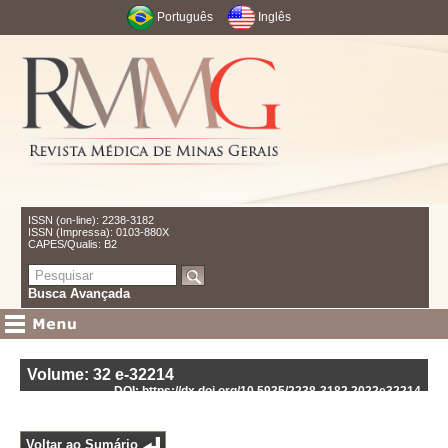
Português
Inglês
ISSN (on-line): 2238-3182
ISSN (Impressa): 0103-880X
CAPES/Qualis: B2
Busca Avançada
Volume: 32
e-32214
DOI: https://dx.doi.org/10.5935/2238-3182.2022e32214
Voltar ao Sumário