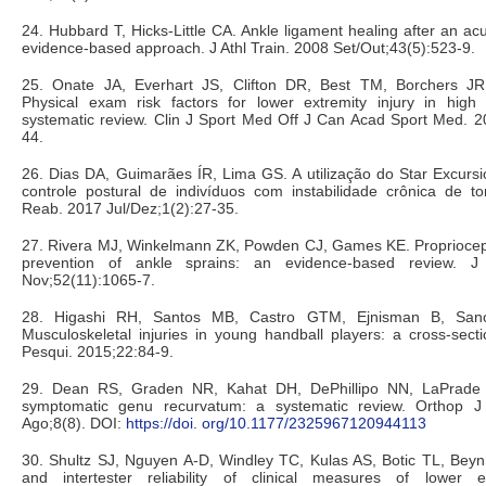
24. Hubbard T, Hicks-Little CA. Ankle ligament healing after an ac
evidence-based approach. J Athl Train. 2008 Set/Out;43(5):523-9.
25. Onate JA, Everhart JS, Clifton DR, Best TM, Borchers J
Physical exam risk factors for lower extremity injury in high 
systematic review. Clin J Sport Med Off J Can Acad Sport Med. 2
44.
26. Dias DA, Guimarães ÍR, Lima GS. A utilização do Star Excurs
controle postural de indivíduos com instabilidade crônica de to
Reab. 2017 Jul/Dez;1(2):27-35.
27. Rivera MJ, Winkelmann ZK, Powden CJ, Games KE. Propriocepti
prevention of ankle sprains: an evidence-based review. J
Nov;52(11):1065-7.
28. Higashi RH, Santos MB, Castro GTM, Ejnisman B, Sa
Musculoskeletal injuries in young handball players: a cross-sectio
Pesqui. 2015;22:84-9.
29. Dean RS, Graden NR, Kahat DH, DePhillipo NN, LaPrade 
symptomatic genu recurvatum: a systematic review. Orthop 
Ago;8(8). DOI:
https://doi. org/10.1177/2325967120944113
30. Shultz SJ, Nguyen A-D, Windley TC, Kulas AS, Botic TL, Beyn
and intertester reliability of clinical measures of lower e