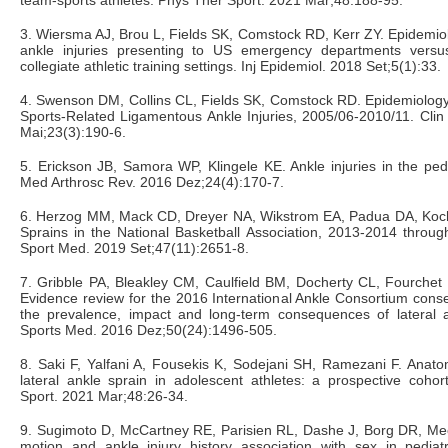
3. Wiersma AJ, Brou L, Fields SK, Comstock RD, Kerr ZY. Epidemio
ankle injuries presenting to US emergency departments versu
collegiate athletic training settings. Inj Epidemiol. 2018 Set;5(1):33.
4. Swenson DM, Collins CL, Fields SK, Comstock RD. Epidemiology
Sports-Related Ligamentous Ankle Injuries, 2005/06-2010/11. Cli
Mai;23(3):190-6.
5. Erickson JB, Samora WP, Klingele KE. Ankle injuries in the pedi
Med Arthrosc Rev. 2016 Dez;24(4):170-7.
6. Herzog MM, Mack CD, Dreyer NA, Wikstrom EA, Padua DA, Koche
Sprains in the National Basketball Association, 2013-2014 throu
Sport Med. 2019 Set;47(11):2651-8.
7. Gribble PA, Bleakley CM, Caulfield BM, Docherty CL, Fourchet 
Evidence review for the 2016 International Ankle Consortium con
the prevalence, impact and long-term consequences of lateral a
Sports Med. 2016 Dez;50(24):1496-505.
8. Saki F, Yalfani A, Fousekis K, Sodejani SH, Ramezani F. Anatomi
lateral ankle sprain in adolescent athletes: a prospective coho
Sport. 2021 Mar;48:26-34.
9. Sugimoto D, McCartney RE, Parisien RL, Dashe J, Borg DR, M
motion and ankle injury history association with sex in pediat