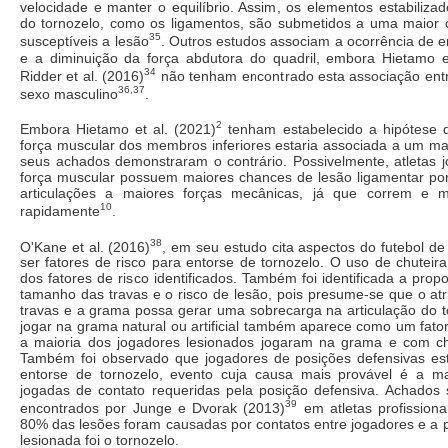
velocidade e manter o equilíbrio. Assim, os elementos estabilizad
do tornozelo, como os ligamentos, são submetidos a uma maior 
35
susceptíveis a lesão
. Outros estudos associam a ocorrência de e
e a diminuição da força abdutora do quadril, embora Hietamo e
34
Ridder et al. (2016)
não tenham encontrado esta associação entre
36,37
sexo masculino
.
2
Embora Hietamo et al. (2021)
tenham estabelecido a hipótese
força muscular dos membros inferiores estaria associada a um mai
seus achados demonstraram o contrário. Possivelmente, atletas 
força muscular possuem maiores chances de lesão ligamentar p
articulações a maiores forças mecânicas, já que correm e
10
rapidamente
.
38
O'Kane et al. (2016)
, em seu estudo cita aspectos do futebol 
ser fatores de risco para entorse de tornozelo. O uso de chuteir
dos fatores de risco identificados. Também foi identificada a prop
tamanho das travas e o risco de lesão, pois presume-se que o atr
travas e a grama possa gerar uma sobrecarga na articulação do t
jogar na grama natural ou artificial também aparece como um fator 
a maioria dos jogadores lesionados jogaram na grama e com ch
Também foi observado que jogadores de posições defensivas est
entorse de tornozelo, evento cuja causa mais provável é a m
jogadas de contato requeridas pela posição defensiva. Achados
39
encontrados por Junge e Dvorak (2013)
em atletas profissiona
80% das lesões foram causadas por contatos entre jogadores e a 
lesionada foi o tornozelo.