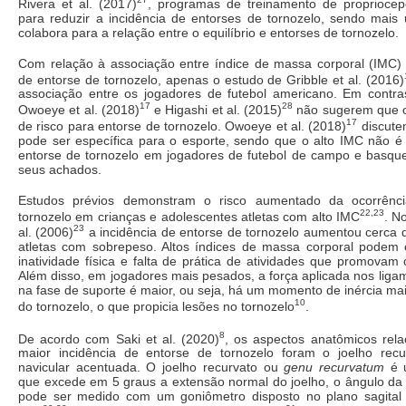
Rivera et al. (2017)
, programas de treinamento de propriocep
para reduzir a incidência de entorses de tornozelo, sendo mais
colabora para a relação entre o equilíbrio e entorses de tornozelo.
Com relação à associação entre índice de massa corporal (IMC)
de entorse de tornozelo, apenas o estudo de Gribble et al. (2016)
associação entre os jogadores de futebol americano. Em contra
17
28
Owoeye et al. (2018)
e Higashi et al. (2015)
não sugerem que o
17
de risco para entorse de tornozelo. Owoeye et al. (2018)
discute
pode ser específica para o esporte, sendo que o alto IMC não é 
entorse de tornozelo em jogadores de futebol de campo e basqu
seus achados.
Estudos prévios demonstram o risco aumentado da ocorrênc
22,23
tornozelo em crianças e adolescentes atletas com alto IMC
. N
23
al. (2006)
a incidência de entorse de tornozelo aumentou cerca 
atletas com sobrepeso. Altos índices de massa corporal podem 
inatividade física e falta de prática de atividades que promovam
Além disso, em jogadores mais pesados, a força aplicada nos liga
na fase de suporte é maior, ou seja, há um momento de inércia mai
10
do tornozelo, o que propicia lesões no tornozelo
.
8
De acordo com Saki et al. (2020)
, os aspectos anatômicos re
maior incidência de entorse de tornozelo foram o joelho rec
navicular acentuada. O joelho recurvato ou
genu recurvatum
é u
que excede em 5 graus a extensão normal do joelho, o ângulo da 
pode ser medido com um goniômetro disposto no plano sagital