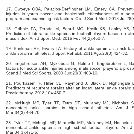
17. Owoeye OBA, Palacios-Derflingher LM, Emery CA. Preventi
injuries in youth soccer and basketball: effectiveness of a neu
program and examining risk factors. Clin J Sport Med. 2018 Jul;28(
18. Gribble PA, Terada M, Beard MQ, Kosik KB, Lepley AS, 
Prediction of lateral ankle sprains in football players based on cli
mass index. Am J Sport Med. 2016 Fev;44(2):460-7.
19. Brinkman RE, Evans TA. History of ankle sprain as a risk facto
ankle sprain in athletes. J Sport Rehabil. 2011 Ago;20(3):424-32.
20. Engebretsen AH, Myklebust G, Holme I, Engebretsen L, Bahr
factors for acute ankle injuries among male soccer players: a prosp
Scand J Med Sci Sports. 2009 Jun;20(3):403-10.
21. Pourkazemi F, Hiller CE, Raymond J, Black D, Nightingale
Predictors of recurrent sprains after an index lateral ankle sprain: a
Physiotherapy. 2018;104:430-7.
22. McHugh MP, Tyler TF, Tetro DT, Mullaney MJ, Nicholas SJ
noncontact ankle sprains in high school athletes. Am J 
Mar;34(3):464-70.
23. Tyler TF, Mchugh MP, Mirabella MR, Mullaney MJ, Nocholas SJ
noncontact ankle sprains in high school football players. Am 
Mar;34(3):471-5.