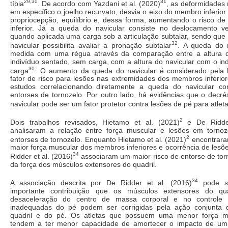
29,30
31
tíbia
. De acordo com Yazdani et al. (2020)
, as deformidades 
em específico o joelho recurvato, desvia o eixo do membro inferior
propriocepção, equilíbrio e, dessa forma, aumentando o risco d
inferior. Já a queda do navicular consiste no deslocamento ver
quando aplicada uma carga sob a articulação subtalar, sendo que
32
navicular possibilita avaliar a pronação subtalar
. A queda do 
medida com uma régua através da comparação entre a altura d
indivíduo sentado, sem carga, com a altura do navicular com o i
30
carga
. O aumento da queda do navicular é considerado pela 
fator de risco para lesões nas extremidades dos membros inferio
estudos correlacionando diretamente a queda do navicular co
entorses de tornozelo. Por outro lado, há evidências que o decr
navicular pode ser um fator protetor contra lesões de pé para atlet
2
Dois trabalhos revisados, Hietamo et al. (2021)
e De Ridder
analisaram a relação entre força muscular e lesões em tornoz
2
entorses de tornozelo. Enquanto Hietamo et al. (2021)
encontrara
maior força muscular dos membros inferiores e ocorrência de lesõ
34
Ridder et al. (2016)
associaram um maior risco de entorse de tor
da força dos músculos extensores do quadril.
34
A associação descrita por De Ridder et al. (2016)
pode ser
importante contribuição que os músculos extensores do qu
desaceleração do centro de massa corporal e no controle p
inadequadas do pé podem ser corrigidas pela ação conjunta 
quadril e do pé. Os atletas que possuem uma menor força mu
tendem a ter menor capacidade de amortecer o impacto de um