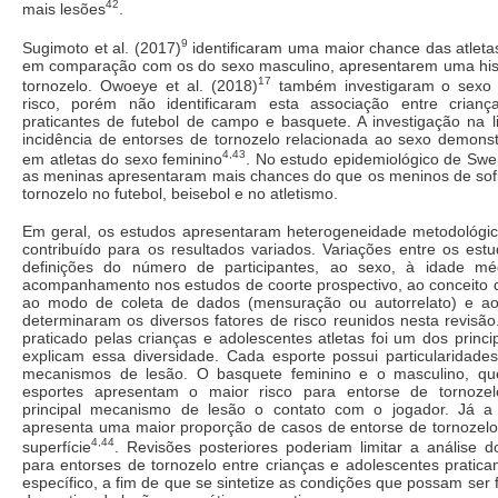
42
mais lesões
.
9
Sugimoto et al. (2017)
identificaram uma maior chance das atleta
em comparação com os do sexo masculino, apresentarem uma hist
17
tornozelo. Owoeye et al. (2018)
também investigaram o sexo
risco, porém não identificaram esta associação entre crianç
praticantes de futebol de campo e basquete. A investigação na l
incidência de entorses de tornozelo relacionada ao sexo demons
4,43
em atletas do sexo feminino
. No estudo epidemiológico de Swen
as meninas apresentaram mais chances do que os meninos de sof
tornozelo no futebol, beisebol e no atletismo.
Em geral, os estudos apresentaram heterogeneidade metodológic
contribuído para os resultados variados. Variações entre os est
definições do número de participantes, ao sexo, à idade m
acompanhamento nos estudos de coorte prospectivo, ao conceito d
ao modo de coleta de dados (mensuração ou autorrelato) e ao
determinaram os diversos fatores de risco reunidos nesta revisão
praticado pelas crianças e adolescentes atletas foi um dos princ
explicam essa diversidade. Cada esporte possui particularidade
mecanismos de lesão. O basquete feminino e o masculino, qu
esportes apresentam o maior risco para entorse de tornoz
principal mecanismo de lesão o contato com o jogador. Já a 
apresenta uma maior proporção de casos de entorse de tornozelo
4,44
superfície
. Revisões posteriores poderiam limitar a análise d
para entorses de tornozelo entre crianças e adolescentes pratic
específico, a fim de que se sintetize as condições que possam ser