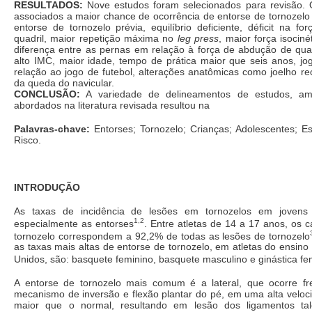
RESULTADOS:
Nove estudos foram selecionados para revisão. O
associados a maior chance de ocorrência de entorse de tornozelo 
entorse de tornozelo prévia, equilíbrio deficiente, déficit na f
quadril, maior repetição máxima no
leg press
, maior força isocin
diferença entre as pernas em relação à força de abdução de quad
alto IMC, maior idade, tempo de prática maior que seis anos, j
relação ao jogo de futebol, alterações anatômicas como joelho r
da queda do navicular.
CONCLUSÃO:
A variedade de delineamentos de estudos, am
abordados na literatura revisada resultou na
Palavras-chave:
Entorses; Tornozelo; Crianças; Adolescentes; Es
Risco.
INTRODUÇÃO
As taxas de incidência de lesões em tornozelos em jovens a
1,2
especialmente as entorses
. Entre atletas de 14 a 17 anos, os 
tornozelo correspondem a 92,2% de todas as lesões de tornozelo
as taxas mais altas de entorse de tornozelo, em atletas do ensin
Unidos, são: basquete feminino, basquete masculino e ginástica fe
A entorse de tornozelo mais comum é a lateral, que ocorre f
mecanismo de inversão e flexão plantar do pé, em uma alta veloc
maior que o normal, resultando em lesão dos ligamentos talo