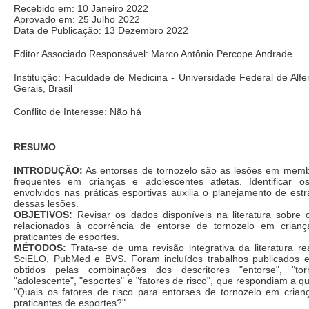
Recebido em: 10 Janeiro 2022
Aprovado em: 25 Julho 2022
Data de Publicação: 13 Dezembro 2022
Editor Associado Responsável: Marco Antônio Percope Andrade
Instituição: Faculdade de Medicina - Universidade Federal de Alfe
Gerais, Brasil
Conflito de Interesse: Não há
RESUMO
INTRODUÇÃO:
As entorses de tornozelo são as lesões em membr
frequentes em crianças e adolescentes atletas. Identificar o
envolvidos nas práticas esportivas auxilia o planejamento de estr
dessas lesões.
OBJETIVOS:
Revisar os dados disponíveis na literatura sobre o
relacionados à ocorrência de entorse de tornozelo em crianç
praticantes de esportes.
MÉTODOS:
Trata-se de uma revisão integrativa da literatura re
SciELO, PubMed e BVS. Foram incluídos trabalhos publicados 
obtidos pelas combinações dos descritores "entorse", "torno
"adolescente", "esportes" e "fatores de risco", que respondiam a q
"Quais os fatores de risco para entorses de tornozelo em crian
praticantes de esportes?".