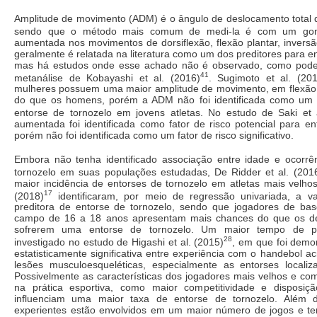
Amplitude de movimento (ADM) é o ângulo de deslocamento total d
sendo que o método mais comum de medi-la é com um gon
aumentada nos movimentos de dorsiflexão, flexão plantar, invers
geralmente é relatada na literatura como um dos preditores para en
mas há estudos onde esse achado não é observado, como pode
41
metanálise de Kobayashi et al. (2016)
. Sugimoto et al. (201
mulheres possuem uma maior amplitude de movimento, em flexão p
do que os homens, porém a ADM não foi identificada como um f
entorse de tornozelo em jovens atletas. No estudo de Saki et 
aumentada foi identificada como fator de risco potencial para en
porém não foi identificada como um fator de risco significativo.
Embora não tenha identificado associação entre idade e ocorrê
tornozelo em suas populações estudadas, De Ridder et al. (201
maior incidência de entorses de tornozelo em atletas mais velho
17
(2018)
identificaram, por meio de regressão univariada, a v
preditora de entorse de tornozelo, sendo que jogadores de bas
campo de 16 a 18 anos apresentam mais chances do que os d
sofrerem uma entorse de tornozelo. Um maior tempo de prá
28
investigado no estudo de Higashi et al. (2015)
, em que foi demo
estatisticamente significativa entre experiência com o handebol a
lesões musculoesqueléticas, especialmente as entorses localiz
Possivelmente as características dos jogadores mais velhos e co
na prática esportiva, como maior competitividade e disposiçã
influenciam uma maior taxa de entorse de tornozelo. Além di
experientes estão envolvidos em um maior número de jogos e t