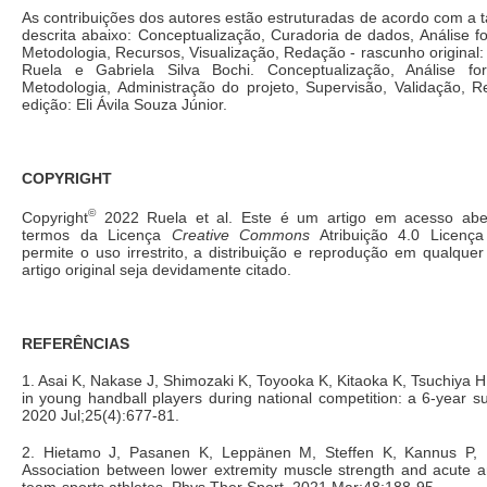
As contribuições dos autores estão estruturadas de acordo com a
descrita abaixo: Conceptualização, Curadoria de dados, Análise fo
Metodologia, Recursos, Visualização, Redação - rascunho original:
Ruela e Gabriela Silva Bochi. Conceptualização, Análise for
Metodologia, Administração do projeto, Supervisão, Validação, R
edição: Eli Ávila Souza Júnior.
COPYRIGHT
©
Copyright
2022 Ruela et al. Este é um artigo em acesso abert
termos da Licença
Creative Commons
Atribuição 4.0 Licença
permite o uso irrestrito, a distribuição e reprodução em qualqu
artigo original seja devidamente citado.
REFERÊNCIAS
1. Asai K, Nakase J, Shimozaki K, Toyooka K, Kitaoka K, Tsuchiya H.
in young handball players during national competition: a 6-year su
2020 Jul;25(4):677-81.
2. Hietamo J, Pasanen K, Leppänen M, Steffen K, Kannus P, H
Association between lower extremity muscle strength and acute an
team-sports athletes. Phys Ther Sport. 2021 Mar;48:188-95.