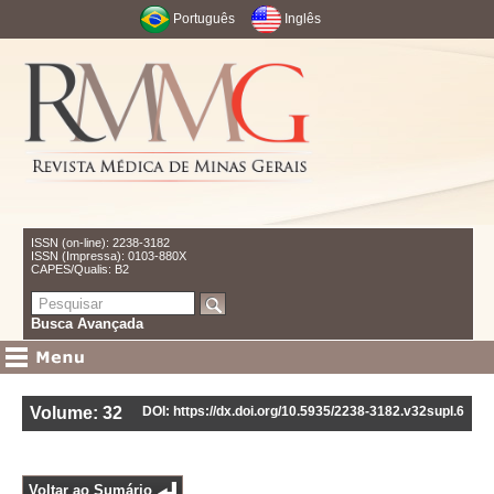
Português
Inglês
ISSN (on-line): 2238-3182
ISSN (Impressa): 0103-880X
CAPES/Qualis: B2
Busca Avançada
Volume: 32
DOI: https://dx.doi.org/10.5935/2238-3182.v32supl.6
Voltar ao Sumário