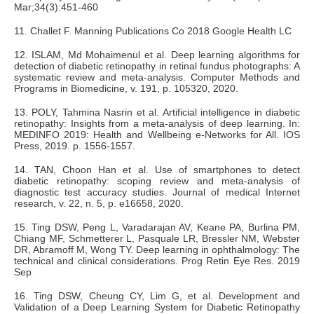
Mar;34(3):451-460
11. Challet F. Manning Publications Co 2018 Google Health LC
12. ISLAM, Md Mohaimenul et al. Deep learning algorithms for
detection of diabetic retinopathy in retinal fundus photographs: A
systematic review and meta-analysis. Computer Methods and
Programs in Biomedicine, v. 191, p. 105320, 2020.
13. POLY, Tahmina Nasrin et al. Artificial intelligence in diabetic
retinopathy: Insights from a meta-analysis of deep learning. In:
MEDINFO 2019: Health and Wellbeing e-Networks for All. IOS
Press, 2019. p. 1556-1557.
14. TAN, Choon Han et al. Use of smartphones to detect
diabetic retinopathy: scoping review and meta-analysis of
diagnostic test accuracy studies. Journal of medical Internet
research, v. 22, n. 5, p. e16658, 2020.
15. Ting DSW, Peng L, Varadarajan AV, Keane PA, Burlina PM,
Chiang MF, Schmetterer L, Pasquale LR, Bressler NM, Webster
DR, Abramoff M, Wong TY. Deep learning in ophthalmology: The
technical and clinical considerations. Prog Retin Eye Res. 2019
Sep
16. Ting DSW, Cheung CY, Lim G, et al. Development and
Validation of a Deep Learning System for Diabetic Retinopathy