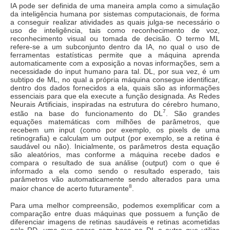
IA pode ser definida de uma maneira ampla como a simulação
da inteligência humana por sistemas computacionais, de forma
a conseguir realizar atividades as quais julga-se necessário o
uso de inteligência, tais como reconhecimento de voz,
reconhecimento visual ou tomada de decisão. O termo ML
refere-se a um subconjunto dentro da IA, no qual o uso de
ferramentas estatísticas permite que a máquina aprenda
automaticamente com a exposição a novas informações, sem a
necessidade do input humano para tal. DL, por sua vez, é um
subtipo de ML, no qual a própria máquina consegue identificar,
dentro dos dados fornecidos a ela, quais são as informações
essenciais para que ela execute a função designada. As Redes
Neurais Artificiais, inspiradas na estrutura do cérebro humano,
7
estão na base do funcionamento do DL
. São grandes
equações matemáticas com milhões de parâmetros, que
recebem um input (como por exemplo, os pixels de uma
retinografia) e calculam um output (por exemplo, se a retina é
saudável ou não). Inicialmente, os parâmetros desta equação
são aleatórios, mas conforme a máquina recebe dados e
compara o resultado de sua análise (output) com o que é
informado a ela como sendo o resultado esperado, tais
parâmetros vão automaticamente sendo alterados para uma
8
maior chance de acerto futuramente
.
Para uma melhor compreensão, podemos exemplificar com a
comparação entre duas máquinas que possuem a função de
diferenciar imagens de retinas saudáveis e retinas acometidas