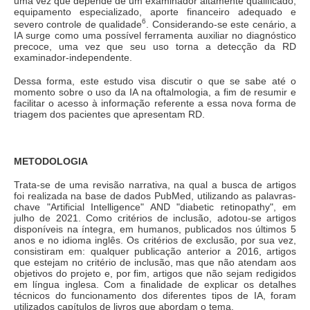
uma vez que depende de um examinador altamente qualificado,
equipamento especializado, aporte financeiro adequado e
6
severo controle de qualidade
. Considerando-se este cenário, a
IA surge como uma possível ferramenta auxiliar no diagnóstico
precoce, uma vez que seu uso torna a detecção da RD
examinador-independente.
Dessa forma, este estudo visa discutir o que se sabe até o
momento sobre o uso da IA na oftalmologia, a fim de resumir e
facilitar o acesso à informação referente a essa nova forma de
triagem dos pacientes que apresentam RD.
METODOLOGIA
Trata-se de uma revisão narrativa, na qual a busca de artigos
foi realizada na base de dados PubMed, utilizando as palavras-
chave "Artificial Intelligence" AND "diabetic retinopathy", em
julho de 2021. Como critérios de inclusão, adotou-se artigos
disponíveis na íntegra, em humanos, publicados nos últimos 5
anos e no idioma inglês. Os critérios de exclusão, por sua vez,
consistiram em: qualquer publicação anterior a 2016, artigos
que estejam no critério de inclusão, mas que não atendam aos
objetivos do projeto e, por fim, artigos que não sejam redigidos
em língua inglesa. Com a finalidade de explicar os detalhes
técnicos do funcionamento dos diferentes tipos de IA, foram
utilizados capítulos de livros que abordam o tema.