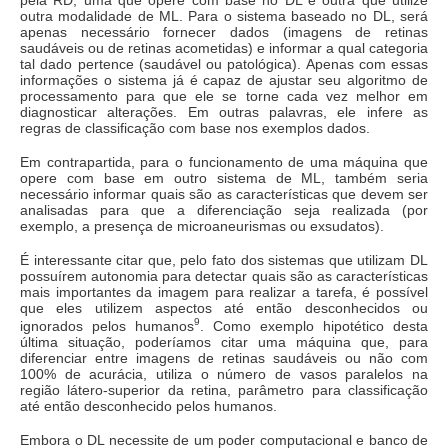
pela RD, uma que opere com base no DL e outra que utilize
outra modalidade de ML. Para o sistema baseado no DL, será
apenas necessário fornecer dados (imagens de retinas
saudáveis ou de retinas acometidas) e informar a qual categoria
tal dado pertence (saudável ou patológica). Apenas com essas
informações o sistema já é capaz de ajustar seu algoritmo de
processamento para que ele se torne cada vez melhor em
diagnosticar alterações. Em outras palavras, ele infere as
regras de classificação com base nos exemplos dados.
Em contrapartida, para o funcionamento de uma máquina que
opere com base em outro sistema de ML, também seria
necessário informar quais são as características que devem ser
analisadas para que a diferenciação seja realizada (por
exemplo, a presença de microaneurismas ou exsudatos).
É interessante citar que, pelo fato dos sistemas que utilizam DL
possuírem autonomia para detectar quais são as características
mais importantes da imagem para realizar a tarefa, é possível
que eles utilizem aspectos até então desconhecidos ou
9
ignorados pelos humanos
. Como exemplo hipotético desta
última situação, poderíamos citar uma máquina que, para
diferenciar entre imagens de retinas saudáveis ou não com
100% de acurácia, utiliza o número de vasos paralelos na
região látero-superior da retina, parâmetro para classificação
até então desconhecido pelos humanos.
Embora o DL necessite de um poder computacional e banco de