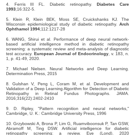
4. Ferris III FL. Diabetic retinopathy.
Diabetes Care
1993
;16:322-5.
5. Klein R, Klein BEK, Moss SE, Cruickshanks KJ. The
Wisconsin epidemiological study of diabetic retinopathy.
Arch
Ophthamol 1994
;112:1217-28
6. WANG, Shirui et al. Performance of deep neural network-
based artificial intelligence method in diabetic retinopathy
screening: a systematic review and meta-analysis of diagnostic
test accuracy.
European Journal of Endocrinology
, v. 183, n.
1, p. 41-49, 2020.
7. Michael Nielsen. Neural Networks and Deep Learning.
Determination Press, 2015
8. Gulshan V, Peng L, Coram M, et al. Development and
Validation of a Deep Learning Algorithm for Detection of Diabetic
Retinopathy in Retinal Fundus Photographs. JAMA.
2016;316(22):2402-2410
9. D. Ripley, "Pattern recognition and neural networks,"
Cambridge, U. K.: Cambridge University Press, 1996
10. Grzybowski A, Brona P, Lim G, Ruamviboonsuk P, Tan GSW,
Abramoff M, Ting DSW. Artificial intelligence for diabetic
retinopathy screening: a review. Eye (Lond). 2020