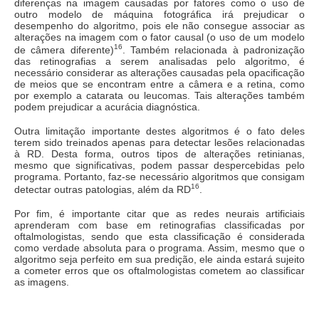
diferenças na imagem causadas por fatores como o uso de
outro modelo de máquina fotográfica irá prejudicar o
desempenho do algoritmo, pois ele não consegue associar as
alterações na imagem com o fator causal (o uso de um modelo
16
de câmera diferente)
. Também relacionada à padronização
das retinografias a serem analisadas pelo algoritmo, é
necessário considerar as alterações causadas pela opacificação
de meios que se encontram entre a câmera e a retina, como
por exemplo a catarata ou leucomas. Tais alterações também
podem prejudicar a acurácia diagnóstica.
Outra limitação importante destes algoritmos é o fato deles
terem sido treinados apenas para detectar lesões relacionadas
à RD. Desta forma, outros tipos de alterações retinianas,
mesmo que significativas, podem passar despercebidas pelo
programa. Portanto, faz-se necessário algoritmos que consigam
16
detectar outras patologias, além da RD
.
Por fim, é importante citar que as redes neurais artificiais
aprenderam com base em retinografias classificadas por
oftalmologistas, sendo que esta classificação é considerada
como verdade absoluta para o programa. Assim, mesmo que o
algoritmo seja perfeito em sua predição, ele ainda estará sujeito
a cometer erros que os oftalmologistas cometem ao classificar
as imagens.