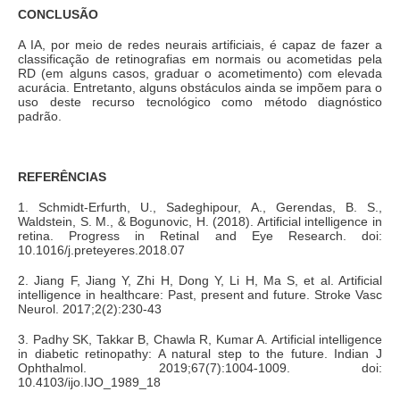
CONCLUSÃO
A IA, por meio de redes neurais artificiais, é capaz de fazer a
classificação de retinografias em normais ou acometidas pela
RD (em alguns casos, graduar o acometimento) com elevada
acurácia. Entretanto, alguns obstáculos ainda se impõem para o
uso deste recurso tecnológico como método diagnóstico
padrão.
REFERÊNCIAS
1. Schmidt-Erfurth, U., Sadeghipour, A., Gerendas, B. S.,
Waldstein, S. M., & Bogunovic, H. (2018). Artificial intelligence in
retina. Progress in Retinal and Eye Research. doi:
10.1016/j.preteyeres.2018.07
2. Jiang F, Jiang Y, Zhi H, Dong Y, Li H, Ma S, et al. Artificial
intelligence in healthcare: Past, present and future. Stroke Vasc
Neurol. 2017;2(2):230-43
3. Padhy SK, Takkar B, Chawla R, Kumar A. Artificial intelligence
in diabetic retinopathy: A natural step to the future. Indian J
Ophthalmol. 2019;67(7):1004-1009. doi:
10.4103/ijo.IJO_1989_18