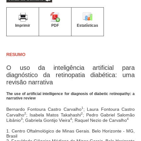
Imprimir
PDF
Estatísticas
RESUMO
O uso da inteligência artificial para
diagnóstico da retinopatia diabética: uma
revisão narrativa
The use of artificial intelligence for diagnosis of diabetic retinopathy: a
narrative review
1
Bernardo Fontoura Castro Carvalho
; Laura Fontoura Castro
2
2
Carvalho
; Isabela Matos Takahashi
; Pedro Gabriel Salomão
3
4
4
Libânio
; Gabriela Gontijo Vieira
; Raquel Nezio de Carvalho
1. Centro Oftalmológico de Minas Gerais. Belo Horizonte - MG,
Brasil
2. Faculdade Ciências Médicas de Minas Gerais. Belo Horizonte