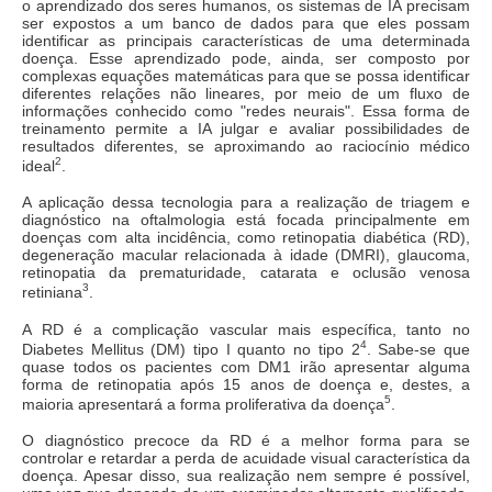
o aprendizado dos seres humanos, os sistemas de IA precisam
ser expostos a um banco de dados para que eles possam
identificar as principais características de uma determinada
doença. Esse aprendizado pode, ainda, ser composto por
complexas equações matemáticas para que se possa identificar
diferentes relações não lineares, por meio de um fluxo de
informações conhecido como "redes neurais". Essa forma de
treinamento permite a IA julgar e avaliar possibilidades de
resultados diferentes, se aproximando ao raciocínio médico
2
ideal
.
A aplicação dessa tecnologia para a realização de triagem e
diagnóstico na oftalmologia está focada principalmente em
doenças com alta incidência, como retinopatia diabética (RD),
degeneração macular relacionada à idade (DMRI), glaucoma,
retinopatia da prematuridade, catarata e oclusão venosa
3
retiniana
.
A RD é a complicação vascular mais específica, tanto no
4
Diabetes Mellitus (DM) tipo I quanto no tipo 2
. Sabe-se que
quase todos os pacientes com DM1 irão apresentar alguma
forma de retinopatia após 15 anos de doença e, destes, a
5
maioria apresentará a forma proliferativa da doença
.
O diagnóstico precoce da RD é a melhor forma para se
controlar e retardar a perda de acuidade visual característica da
doença. Apesar disso, sua realização nem sempre é possível,