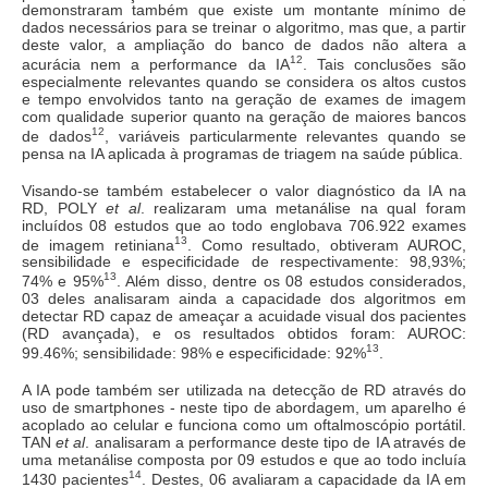
demonstraram também que existe um montante mínimo de
dados necessários para se treinar o algoritmo, mas que, a partir
deste valor, a ampliação do banco de dados não altera a
12
acurácia nem a performance da IA
. Tais conclusões são
especialmente relevantes quando se considera os altos custos
e tempo envolvidos tanto na geração de exames de imagem
com qualidade superior quanto na geração de maiores bancos
12
de dados
, variáveis particularmente relevantes quando se
pensa na IA aplicada à programas de triagem na saúde pública.
Visando-se também estabelecer o valor diagnóstico da IA na
RD, POLY
et al
. realizaram uma metanálise na qual foram
incluídos 08 estudos que ao todo englobava 706.922 exames
13
de imagem retiniana
. Como resultado, obtiveram AUROC,
sensibilidade e especificidade de respectivamente: 98,93%;
13
74% e 95%
. Além disso, dentre os 08 estudos considerados,
03 deles analisaram ainda a capacidade dos algoritmos em
detectar RD capaz de ameaçar a acuidade visual dos pacientes
(RD avançada), e os resultados obtidos foram: AUROC:
13
99.46%; sensibilidade: 98% e especificidade: 92%
.
A IA pode também ser utilizada na detecção de RD através do
uso de smartphones - neste tipo de abordagem, um aparelho é
acoplado ao celular e funciona como um oftalmoscópio portátil.
TAN
et al
. analisaram a performance deste tipo de IA através de
uma metanálise composta por 09 estudos e que ao todo incluía
14
1430 pacientes
. Destes, 06 avaliaram a capacidade da IA em