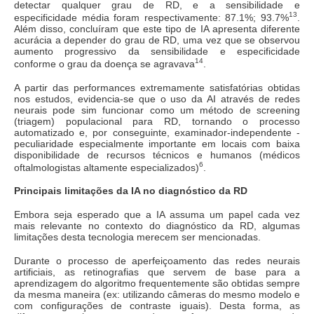
detectar qualquer grau de RD, e a sensibilidade e
13
especificidade média foram respectivamente: 87.1%; 93.7%
.
Além disso, concluíram que este tipo de IA apresenta diferente
acurácia a depender do grau de RD, uma vez que se observou
aumento progressivo da sensibilidade e especificidade
14
conforme o grau da doença se agravava
.
A partir das performances extremamente satisfatórias obtidas
nos estudos, evidencia-se que o uso da AI através de redes
neurais pode sim funcionar como um método de screening
(triagem) populacional para RD, tornando o processo
automatizado e, por conseguinte, examinador-independente -
peculiaridade especialmente importante em locais com baixa
disponibilidade de recursos técnicos e humanos (médicos
6
oftalmologistas altamente especializados)
.
Principais limitações da IA no diagnóstico da RD
Embora seja esperado que a IA assuma um papel cada vez
mais relevante no contexto do diagnóstico da RD, algumas
limitações desta tecnologia merecem ser mencionadas.
Durante o processo de aperfeiçoamento das redes neurais
artificiais, as retinografias que servem de base para a
aprendizagem do algoritmo frequentemente são obtidas sempre
da mesma maneira (ex: utilizando câmeras do mesmo modelo e
com configurações de contraste iguais). Desta forma, as