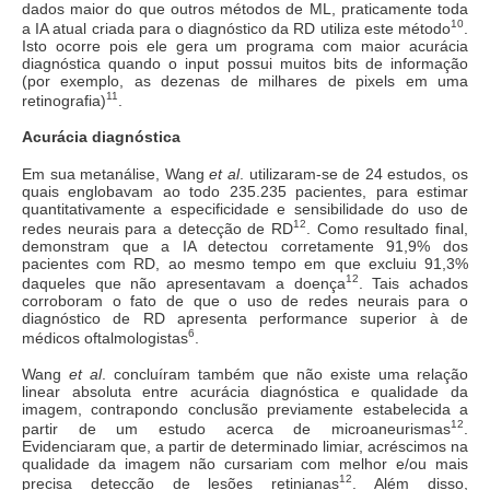
dados maior do que outros métodos de ML, praticamente toda
10
a IA atual criada para o diagnóstico da RD utiliza este método
.
Isto ocorre pois ele gera um programa com maior acurácia
diagnóstica quando o input possui muitos bits de informação
(por exemplo, as dezenas de milhares de pixels em uma
11
retinografia)
.
Acurácia diagnóstica
Em sua metanálise, Wang
et al
. utilizaram-se de 24 estudos, os
quais englobavam ao todo 235.235 pacientes, para estimar
quantitativamente a especificidade e sensibilidade do uso de
12
redes neurais para a detecção de RD
. Como resultado final,
demonstram que a IA detectou corretamente 91,9% dos
pacientes com RD, ao mesmo tempo em que excluiu 91,3%
12
daqueles que não apresentavam a doença
. Tais achados
corroboram o fato de que o uso de redes neurais para o
diagnóstico de RD apresenta performance superior à de
6
médicos oftalmologistas
.
Wang
et al
. concluíram também que não existe uma relação
linear absoluta entre acurácia diagnóstica e qualidade da
imagem, contrapondo conclusão previamente estabelecida a
12
partir de um estudo acerca de microaneurismas
.
Evidenciaram que, a partir de determinado limiar, acréscimos na
qualidade da imagem não cursariam com melhor e/ou mais
12
precisa detecção de lesões retinianas
. Além disso,