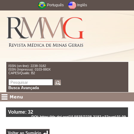
Português
Inglês
ISSN (on-line): 2238-3182
ISSN (Impressa): 0103-880X
CAPES/Qualis: B2
Busca Avançada
Volume: 32
DOI: https://dx.doi.org/10.5935/2238-3182.v32supl.01.09
Voltar ao Sumário