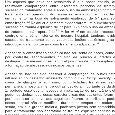
Um aspecto que deve ser ressaltado é que nosso estudo, a
realizaram comparações entre diferentes períodos de tratam
sucesso do tratamento antes e após o uso da embolização como f
tratamento não operatório do trauma esplênico contuso. Gaarde
um aumento na taxa de salvamento esplênico de 57 para 7
22
embolização.
Rajani
et al
também evidenciaram um aumento signif
sucesso no trauma esplênico de 77 para 96% com o uso da emboli
23
do tratamento não operatório.
Miller
et al
em estudo prospect
controle uma série histórica do mesmo hospital, também, evi
sucesso do tratamento conservador das lesões esplênicas grau 
24
introdução da embolização como tratamento adjuvante.
Apesar de a embolização esplênica não ser isenta de riscos, como 
por contraste, sangramentos no sítio de punção e infartos e
destaque, que mesmo observando algum grau de infarto esplêni
a formação de abscesso nos nossos pacientes.
Apesar de não ter sido possível a comparação de outros fat
influenciar no desfecho analisado como o ISS (
Injury Severity 
coma de glasgow à admissão, comorbidades, transfusão san
permanência hospitalar, entre outras; devido a importante perda 
1, período esse que antecedeu a implantação do prontuário eletr
podemos deduzir que essas características dos pacientes foram s
períodos. Isso se deve aos seguintes fatores: o perfil dos paci
nosso hospital não se modificou durante os tempos analisados,
sendo, em sua grande maioria, pacientes jovens sem comorbidad
para o tratamento não operatório no trauma esplênico contuso 