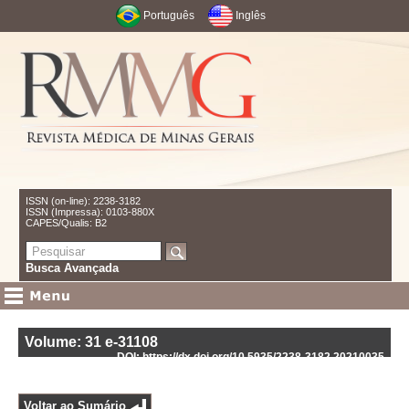
Português
Inglês
ISSN (on-line): 2238-3182
ISSN (Impressa): 0103-880X
CAPES/Qualis: B2
Busca Avançada
Volume: 31
e-31108
DOI: https://dx.doi.org/10.5935/2238-3182.20210035
Voltar ao Sumário