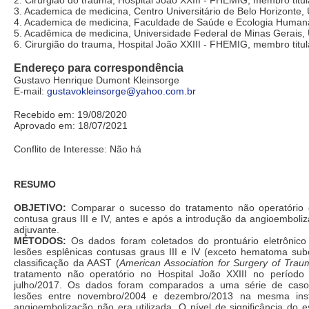
3. Academica de medicina, Centro Universitário de Belo Horizonte
4. Academica de medicina, Faculdade de Saúde e Ecologia Huma
5. Acadêmica de medicina, Universidade Federal de Minas Gerais
6. Cirurgião do trauma, Hospital João XXIII - FHEMIG, membro titu
Endereço para correspondência
Gustavo Henrique Dumont Kleinsorge
E-mail:
gustavokleinsorge@yahoo.com.br
Recebido em: 19/08/2020
Aprovado em: 18/07/2021
Conflito de Interesse: Não há
RESUMO
OBJETIVO:
Comparar o sucesso do tratamento não operatório d
contusa graus III e IV, antes e após a introdução da angioembol
adjuvante.
MÉTODOS:
Os dados foram coletados do prontuário eletrônico
lesões esplênicas contusas graus III e IV (exceto hematoma sub
classificação da AAST (
American Association for Surgery of Trau
tratamento não operatório no Hospital João XXIII no período
julho/2017. Os dados foram comparados a uma série de cas
lesões entre novembro/2004 e dezembro/2013 na mesma inst
angioembolização não era utilizada. O nível de significância do 