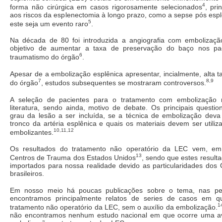
4
forma não cirúrgica em casos rigorosamente selecionados
, pri
aos riscos da esplenectomia à longo prazo, como a sepse pós esp
5
este seja um evento raro
.
Na década de 80 foi introduzida a angiografia com embolizaç
objetivo de aumentar a taxa de preservação do baço nos pac
6
traumatismo do órgão
.
Apesar de a embolização esplênica apresentar, incialmente, alta 
7
8,9
do órgão
, estudos subsequentes se mostraram controversos.
A seleção de pacientes para o tratamento com embolização 
literatura, sendo ainda, motivo de debate. Os principais questi
grau da lesão a ser incluída, se a técnica de embolização deva 
tronco da artéria esplênica e quais os materiais devem ser util
10,11,12
embolizantes.
Os resultados do tratamento não operatório da LEC vem, em
13
Centros de Trauma dos Estados Unidos
, sendo que estes resul
importados para nossa realidade devido as particularidades dos
brasileiros.
Em nosso meio há poucas publicações sobre o tema, nas pes
encontramos principalmente relatos de series de casos em q
1
tratamento não operatório da LEC, sem o auxílio da embolização.
não encontramos nenhum estudo nacional em que ocorre uma av