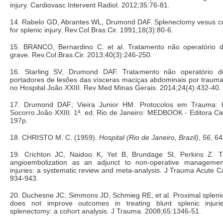
injury. Cardiovasc Intervent Radiol. 2012;35:76-81.
14. Rabelo GD, Abrantes WL, Drumond DAF. Splenectomy vesus co
for splenic injury. Rev.Col.Bras.Cir. 1991;18(3):80-6.
15. BRANCO, Bernardino C. et al. Tratamento não operatório 
grave. Rev.Col.Bras.Cir. 2013;40(3):246-250.
16. Starling SV, Drumond DAF. Tratamento não operatório d
portadores de lesões das vísceras maciças abdominais por trauma
no Hospital João XXIII. Rev Med Minas Gerais. 2014;24(4):432-40.
17. Drumond DAF; Vieira Junior HM. Protocolos em Trauma: H
Socorro João XXIII. 1ª. ed. Rio de Janeiro: MEDBOOK - Editora Cien
197p.
18. CHRISTO M. C. (1959).
Hospital (Rio de Janeiro, Brazil)
,
56
, 6
19. Crichton JC, Naidoo K, Yet B, Brundage SI, Perkins Z. T
angioembolization as an adjunct to non-operative management
injuries: a systematic review and meta-analysis. J Trauma Acute C
934-943.
20. Duchesne JC, Simmons JD, Schmieg RE, et al. Proximal spleni
does not improve outcomes in treating blunt splenic injur
splenectomy: a cohort analysis. J Trauma. 2008;65:1346-51.