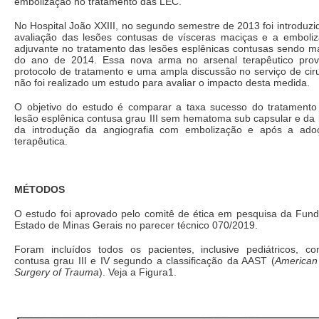
embolização no tratamento das LEC.
No Hospital João XXIII, no segundo semestre de 2013 foi introduzid
avaliação das lesões contusas de vísceras maciças e a emboli
adjuvante no tratamento das lesões esplênicas contusas sendo mais
do ano de 2014. Essa nova arma no arsenal terapêutico prov
protocolo de tratamento e uma ampla discussão no serviço de cir
não foi realizado um estudo para avaliar o impacto desta medida.
O objetivo do estudo é comparar a taxa sucesso do tratamento
lesão esplênica contusa grau III sem hematoma sub capsular e da 
da introdução da angiografia com embolização e após a ad
terapêutica.
MÉTODOS
O estudo foi aprovado pelo comitê de ética em pesquisa da Fund
Estado de Minas Gerais no parecer técnico 070/2019.
Foram incluídos todos os pacientes, inclusive pediátricos, c
contusa grau III e IV segundo a classificação da AAST (
American 
Surgery of Trauma
). Veja a Figura1.