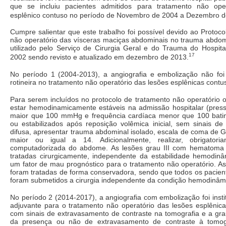
que se incluiu pacientes admitidos para tratamento não ope
esplênico contuso no período de Novembro de 2004 a Dezembro d
Cumpre salientar que este trabalho foi possível devido ao Protoc
não operatório das vísceras maciças abdominais no trauma abdom
utilizado pelo Serviço de Cirurgia Geral e do Trauma do Hospita
17
2002 sendo revisto e atualizado em dezembro de 2013.
No período 1 (2004-2013), a angiografia e embolização não foi 
rotineira no tratamento não operatório das lesões esplênicas contu
Para serem incluídos no protocolo de tratamento não operatório 
estar hemodinamicamente estáveis na admissão hospitalar (pressão
maior que 100 mmHg e frequência cardíaca menor que 100 bati
ou estabilizados após reposição volêmica inicial, sem sinais de i
difusa, apresentar trauma abdominal isolado, escala de coma de 
maior ou igual a 14. Adicionalmente, realizar, obrigatoria
computadorizada do abdome. As lesões grau III com hematoma 
tratadas cirurgicamente, independente da estabilidade hemodinâ
um fator de mau prognóstico para o tratamento não operatório. A
foram tratadas de forma conservadora, sendo que todos os pacien
foram submetidos a cirurgia independente da condição hemodinâm
No período 2 (2014-2017), a angiografia com embolização foi ins
adjuvante para o tratamento não operatório das lesões esplênica
com sinais de extravasamento de contraste na tomografia e a gra
da presença ou não de extravasamento de contraste à tomogra