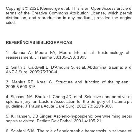
Copyright © 2021 Kleinsorge et al. This is an Open Access article d
terms of the Creative Commons Attribution License, which permit
distribution, and reproduction in any medium, provided the original
cited.
REFERÊNCIAS BIBLIOGRÁFICAS
1. Sauaia A, Moore FA, Moore EE, et al: Epidemiology of 
reassessment. J Trauma 38:185-193, 1995
2. Smith J, Caldwell E, D'Amours S, et al. Abdominal trauma: a di
ANZ J Surg. 2005;75:790-4.
3. Mebius RE, Kraal G. Structure and function of the spleen
2005;5:606-616.
4. Stassen NA, Bhullar I, Cheng JD, et al. Selective nonoperative 
splenic injury: an Eastern Association for the Surgery of Trauma 
guideline. J Trauma Acute Care Surg. 2012;73:S294-300.
5. K Hansen, DB Singer. Asplenic-hyposplenic overwhelming sepsi
sepsis revisited. Pediatr Dev Pathol. 2001;4:105-21.
6. Sclafani SJA. The role of angiographic hemostasis in salvage of