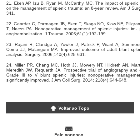
21. Ekeh AP, Izu B, Ryan M, McCarthy MC. The impact of splenic 
on the management of splenic trauma: an 8-year review. Am J Sur
341.
22. Gaarder C, Dormagen JB, Eken T, Skaga NO, Klow NE, Pillgra
T, Naess PA. Nonoperative management of splenic injuries: im- p
angioembolization. J Trauma. 2006;61(1):192-199.
23. Rajani R, Claridge A, Yowler J, Patrick P, Wiant A, Summer
Como JJ, Malangoni MA. Improved outcome of adult blunt spleni
analysis. Surgery. 2006;140(4):625-631.
24. Miller PR, Chang MC, Hoth JJ, Mowery NT, Hildreth AN, Mar
Meredith JW, Requarth JA. Prospective trial of angiography and e
Grade III to V blunt splenic injuries: nonoperative manageme
significantly improved. J Am Coll Surg. 2014; 218(4):644-648.
Voltar ao Topo
Fale conosco