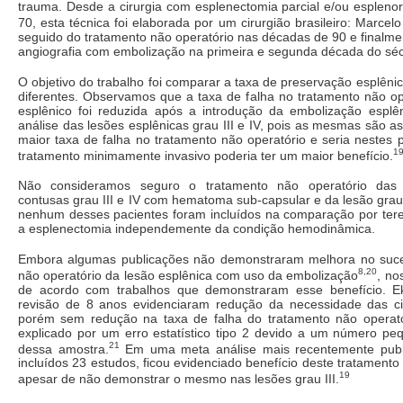
trauma. Desde a cirurgia com esplenectomia parcial e/ou espleno
70, esta técnica foi elaborada por um cirurgião brasileiro: Marce
seguido do tratamento não operatório nas décadas de 90 e finalme
angiografia com embolização na primeira e segunda década do séc
O objetivo do trabalho foi comparar a taxa de preservação esplêni
diferentes. Observamos que a taxa de falha no tratamento não op
esplênico foi reduzida após a introdução da embolização esplê
análise das lesões esplênicas grau III e IV, pois as mesmas são 
maior taxa de falha no tratamento não operatório e seria nestes
1
tratamento minimamente invasivo poderia ter um maior benefício.
Não consideramos seguro o tratamento não operatório das 
contusas grau III e IV com hematoma sub-capsular e da lesão grau
nenhum desses pacientes foram incluídos na comparação por ter
a esplenectomia independemente da condição hemodinâmica.
Embora algumas publicações não demonstraram melhora no suce
8,20
não operatório da lesão esplênica com uso da embolização
, no
de acordo com trabalhos que demonstraram esse benefício. 
revisão de 8 anos evidenciaram redução da necessidade das cir
porém sem redução na taxa de falha do tratamento não operató
explicado por um erro estatístico tipo 2 devido a um número pe
21
dessa amostra.
Em uma meta análise mais recentemente publ
incluídos 23 estudos, ficou evidenciado benefício deste tratamento
19
apesar de não demonstrar o mesmo nas lesões grau III.