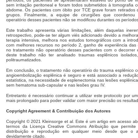
períodos, os pacientes se apresentaram estáveis do ponto de v
sem irritação peritoneal e foram todos submetidos à tomografia 
abdome. Os pacientes com óbito por TCE grave foram retirados d
grupos. Finalmente, a equipe de cirurgiões que coordenou
operatório desses pacientes não se modificou durantes os períodos
Este trabalho apresenta várias limitações, além daquelas inere
retrospectivo, pode-se ter algum viés adicionado devido a melho
terapia intensiva, melhora nos estudos tomográficos com a intr
com melhores recursos no período 2, ganho de experiência das 
no tratamento não operatório desses pacientes com o decorrer 
deste trabalho não ter analisado traumas esplênicos isolados
politraumatizados.
Em conclusão, o tratamento não operatório do trauma esplênico c
angioembolização esplênica é seguro e está associado a redução,
estatística, na necessidade de esplenectomia nas lesões esplênicas
sem hematoma sub-capsular e nas lesões grau IV.
Entretanto é necessário continuar a utilizar este protocolo por 
mais prolongado para poder validar com maior precisão os resultad
Copyright Agreement & Contribuição dos Autores
Copyright © 2021 Kleinsorge et al. Este é um artigo em acesso abe
termos da Licença Creative Commons Atribuição que permite o
distribuição e reprodução em qualquer meio desde que o art
devidamente citado.