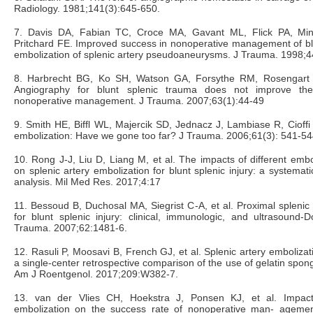
Radiology. 1981;141(3):645-650.
7. Davis DA, Fabian TC, Croce MA, Gavant ML, Flick PA, Mi
Pritchard FE. Improved success in nonoperative management of blun
embolization of splenic artery pseudoaneurysms. J Trauma. 1998;
8. Harbrecht BG, Ko SH, Watson GA, Forsythe RM, Rosengart
Angiography for blunt splenic trauma does not improve th
nonoperative management. J Trauma. 2007;63(1):44-49
9. Smith HE, Biffl WL, Majercik SD, Jednacz J, Lambiase R, Cioffi
embolization: Have we gone too far? J Trauma. 2006;61(3): 541-54
10. Rong J-J, Liu D, Liang M, et al. The impacts of different embo
on splenic artery embolization for blunt splenic injury: a systema
analysis. Mil Med Res. 2017;4:17
11. Bessoud B, Duchosal MA, Siegrist C-A, et al. Proximal splenic 
for blunt splenic injury: clinical, immunologic, and ultrasound-D
Trauma. 2007;62:1481-6.
12. Rasuli P, Moosavi B, French GJ, et al. Splenic artery embolizat
a single-center retrospective comparison of the use of gelatin spon
Am J Roentgenol. 2017;209:W382-7.
13. van der Vlies CH, Hoekstra J, Ponsen KJ, et al. Impact 
embolization on the success rate of nonoperative man- agement