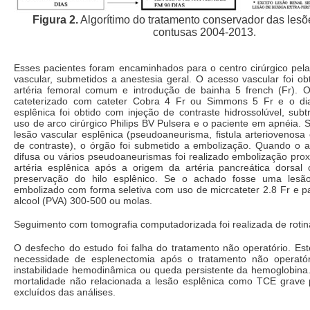
Figura 2.
Algorítimo do tratamento conservador das lesõ
contusas 2004-2013.
Esses pacientes foram encaminhados para o centro cirúrgico pela
vascular, submetidos a anestesia geral. O acesso vascular foi o
artéria femoral comum e introdução de bainha 5 french (Fr). O 
cateterizado com cateter Cobra 4 Fr ou Simmons 5 Fr e o dia
esplênica foi obtido com injeção de contraste hidrossolúvel, subt
uso de arco cirúrgico Philips BV Pulsera e o paciente em apnéia. S
lesão vascular esplênica (pseudoaneurisma, fistula arteriovenos
de contraste), o órgão foi submetido a embolização. Quando o a
difusa ou vários pseudoaneurismas foi realizado embolização pro
artéria esplênica após a origem da artéria pancreática dorsa
preservação do hilo esplênico. Se o achado fosse uma lesão
embolizado com forma seletiva com uso de micrcateter 2.8 Fr e part
alcool (PVA) 300-500 ou molas.
Seguimento com tomografia computadorizada foi realizada de rotin
O desfecho do estudo foi falha do tratamento não operatório. Est
necessidade de esplenectomia após o tratamento não operatóri
instabilidade hemodinâmica ou queda persistente da hemoglobina
mortalidade não relacionada a lesão esplênica como TCE grave
excluídos das análises.