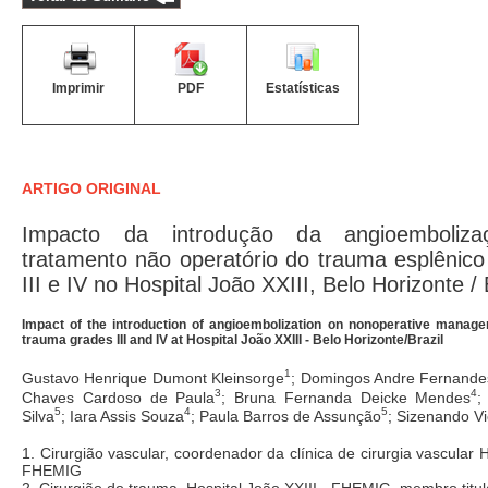
Imprimir
PDF
Estatísticas
ARTIGO ORIGINAL
Impacto da introdução da angioemboliz
tratamento não operatório do trauma esplênico
III e IV no Hospital João XXIII, Belo Horizonte / 
Impact of the introduction of angioembolization on nonoperative manage
trauma grades III and IV at Hospital João XXIII - Belo Horizonte/Brazil
1
Gustavo Henrique Dumont Kleinsorge
; Domingos Andre Fernand
3
4
Chaves Cardoso de Paula
; Bruna Fernanda Deicke Mendes
;
5
4
5
Silva
; Iara Assis Souza
; Paula Barros de Assunção
; Sizenando Vi
1. Cirurgião vascular, coordenador da clínica de cirurgia vascular H
FHEMIG
2. Cirurgião do trauma, Hospital João XXIII - FHEMIG, membro titu