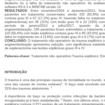
desfecho foi a falha do tratamento não operatório. As análise
software R3.6.3 e MINITAB versão 14.
RESULTADOS:
Entre novembro/2004 e dezembro/2013, for
pacientes em tratamento conservador, sendo 332 (82,8%) co
contusa grau III e 67 (17,2%) grau IV, havendo falha no tratame
esplenectomia) em 36 (11%) com lesão grau III e 22 (33%) com
período de janeiro/2014 a julho/2017, quando da dis
angioembolização, 195 pacientes foram submetidos a tratamento 
110 (56,4%) com lesão esplênica contusa grau III e 85 (43,6%) gra
falha no tratamento em 4 (3,6%) com lesão grau III e 6 (7%) com le
CONCLUSÃO:
O tratamento não operatório do trauma esplênico c
angioembolização apresentou redução, com significância estatíst
de esplenectomia nas lesões esplênicas graus III e IV.
Palavras-chave:
Tratamento não operatório;Trauma esplênico; Em
INTRODUÇÃO
O trauma é uma das principais causas de mortalidade no mundo, 
1
uma das causas de mortes evitáveis
. O baço está envolvido e
2
32% dos traumas abdominais.
A importância do baço na proteção contra infecções de bactér
3
encapsuladas já é bem estabelecida.
Assim, nos últimos anos, o 
esplênica contusa (LEC) evoluiu de um tratamento iminentemente 