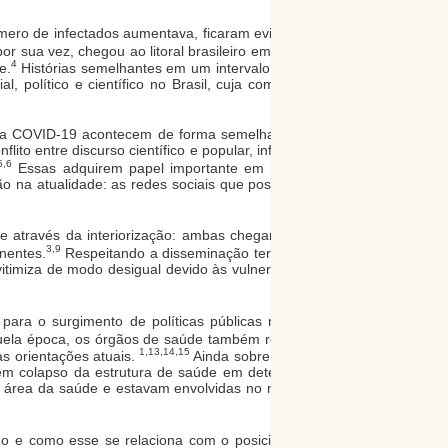
úmero de infectados aumentava, ficaram evidentes as
or sua vez, chegou ao litoral brasileiro em setembro
4
e.
Histórias semelhantes em um intervalo de tempo
 político e científico no Brasil, cuja compreensão
 a COVID-19 acontecem de forma semelhante: vírus
lito entre discurso científico e popular, informações
5,6
Essas adquirem papel importante em ambos os
o na atualidade: as redes sociais que possibilitam e
e através da interiorização: ambas chegam ao país
3,9
inentes.
Respeitando a disseminação territorial e a
itimiza de modo desigual devido às vulnerabilidades
ara o surgimento de políticas públicas no país e,
ela época, os órgãos de saúde também reforçaram
1,13,14,15
s orientações atuais.
Ainda sobre o sistema
em colapso da estrutura de saúde em determinados
a área da saúde e estavam envolvidas no manejo da
do e como esse se relaciona com o posicionamento