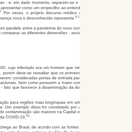
dadas - e, em dado momento, separam-se e acarretam
-se apresentar como um empecilho ao entendimento do
,7
Por vezes, o próprio discurso médico acaba por
6,13,19
 doença nova e desconhecida representa.
uir um paralelo entre a pandemia do novo coronavírus e
 comparar as diferentes dimensões - social, política,
2020, cujo infectado era um homem que retornava da
 porém deve-se ressaltar que os primeiros casos e
 serem consideradas portas de entrada para o Brasil:
ernacionais, bem como possuem a maior concentração
 - fato que favorece a disseminação da doença para
minação para regiões mais longínquas em um processo
ia. Um exemplo disso foi constatado por um estudo
 de contaminação são maiores na Capital e na região
20
 da COVID-19.
 chega ao Brasil, de acordo com as fontes da época,