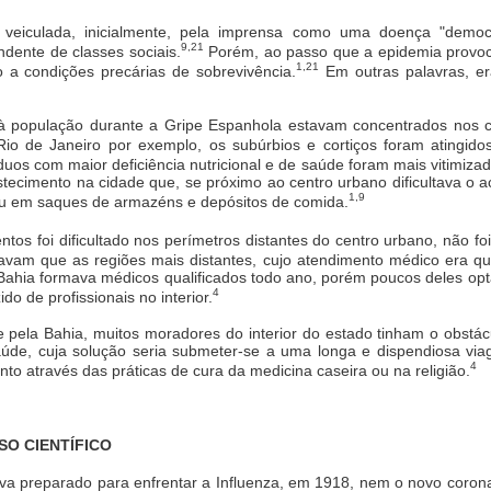
i veiculada, inicialmente, pela imprensa como uma doença "demo
9,21
dente de classes sociais.
Porém, ao passo que a epidemia provocav
1,21
o a condições precárias de sobrevivência.
Em outras palavras, er
s à população durante a Gripe Espanhola estavam concentrados nos 
o de Janeiro por exemplo, os subúrbios e cortiços foram atingidos
duos com maior deficiência nutricional e de saúde foram mais vitimizad
stecimento na cidade que, se próximo ao centro urbano dificultava o 
1,9
ou em saques de armazéns e depósitos de comida.
s foi dificultado nos perímetros distantes do centro urbano, não foi
avam que as regiões mais distantes, cujo atendimento médico era qu
Bahia formava médicos qualificados todo ano, porém poucos deles o
4
o de profissionais no interior.
pela Bahia, muitos moradores do interior do estado tinham o obstác
saúde, cuja solução seria submeter-se a uma longa e dispendiosa vi
4
to através das práticas de cura da medicina caseira ou na religião.
SO CIENTÍFICO
ava preparado para enfrentar a Influenza, em 1918, nem o novo coro