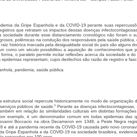
pandemia da Gripe Espanhola e da COVID-19 perante suas repercussõ
e registros que retratam os impactos dessas doenças infectocontagios
sociedade durante esse distanciamento cronológico não foram o sufic
agrosos, polêmicas na condução dos responsáveis pela saúde pública, 
 raiz histórica marcada pela desigualdade social do país são alguns
am como um século possibilitou a aquisição de conhecimentos que pr
forma, o paralelo permite incitar reflexões acerca da sociedade e do
 epidemias representam, cujos desfechos são razão de registro e fasc
nhola, pandemia, saúde pública.
estrutura social repercute historicamente no modo de organização d
1
serviços públicos de saúde.
Perante as doenças infectocontagiosas,
ambém em relação às similaridades culturais em distintas formações 
or exemplo, é um denominador comum em todas epidemias das qua
Giovanni Boccacio na obra Decameron em 1348, a Peste Negra regist
18 e até a pandemia recente da COVID-19 causada pelo novo coronaví
a Gripe Espanhola e da COVID-19 na sociedade brasileira, evidencia
tão separadas por 100 anos.