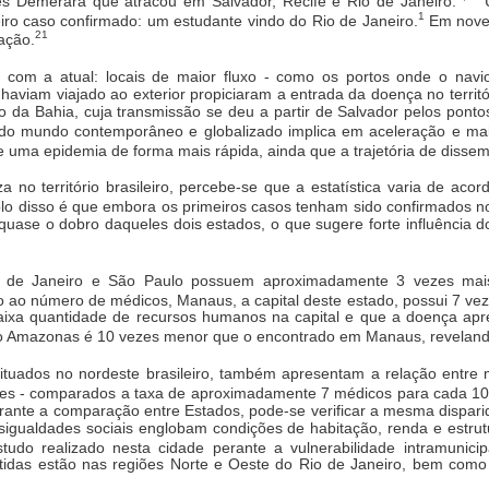
s Demerara que atracou em Salvador, Recife e Rio de Janeiro.
U
1
iro caso confirmado: um estudante vindo do Rio de Janeiro.
Em novem
21
ação.
 com a atual: locais de maior fluxo - como os portos onde o nav
haviam viajado ao exterior propiciaram a entrada da doença no territó
o da Bahia, cuja transmissão se deu a partir de Salvador pelos ponto
do mundo contemporâneo e globalizado implica em aceleração e mai
e uma epidemia de forma mais rápida, ainda que a trajetória de diss
a no território brasileiro, percebe-se que a estatística varia de ac
 disso é que embora os primeiros casos tenham sido confirmados no e
uase o dobro daqueles dois estados, o que sugere forte influência do
o de Janeiro e São Paulo possuem aproximadamente 3 vezes mais
 ao número de médicos, Manaus, a capital deste estado, possui 7 veze
ixa quantidade de recursos humanos na capital e que a doença apres
o Amazonas é 10 vezes menor que o encontrado em Manaus, revelando 
uados no nordeste brasileiro, também apresentam a relação entre ma
es - comparados a taxa de aproximadamente 7 médicos para cada 100
perante a comparação entre Estados, pode-se verificar a mesma dispa
esigualdades sociais englobam condições de habitação, renda e estrut
udo realizado nesta cidade perante a vulnerabilidade intramunic
idas estão nas regiões Norte e Oeste do Rio de Janeiro, bem como