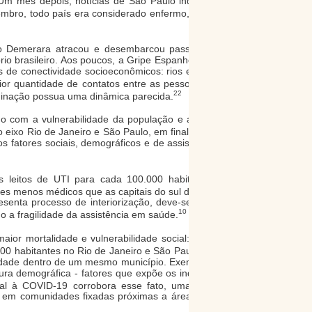
m mês depois, notícias de São Paulo indicavam a
bro, todo país era considerado enfermo, abalando
io Demerara atracou e desembarcou passageiros e
rio brasileiro. Aos poucos, a Gripe Espanhola seguiu
s de conectividade socioeconômicos: rios e estradas
or quantidade de contatos entre as pessoas, o que
22
eminação possua uma dinâmica parecida.
ordo com a vulnerabilidade da população e acesso da
ixo Rio de Janeiro e São Paulo, em final de abril a
s fatores sociais, demográficos e de assistência em
 leitos de UTI para cada 100.000 habitantes em
10
s menos médicos que as capitais do sul do Brasil.
enta processo de interiorização, deve-se ressaltar
10
a fragilidade da assistência em saúde.
ior mortalidade e vulnerabilidade social: possuem
3
0 habitantes no Rio de Janeiro e São Paulo.
Ainda
ridade dentro de um mesmo município. Exemplo disso
ura demográfica - fatores que expõe os indivíduos a
ipal à COVID-19 corrobora esse fato, uma vez que
 em comunidades fixadas próximas a áreas nobres,