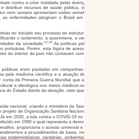
bate contra a crise instalada pelas doenças. Desse
 e distribuir recursos de saúde pública, visto que o
médico nem sempre apresentam visões semelhantes do
 as enfermidades atingiram o Brasil em contextos
ivas ter iniciado seu processo de estruturação, pois
ificando o isolamento, a quarentena, a vacinação, o
12,24
ividades da sociedade.
As políticas públicas, até
es portuárias. Porém, esta lógica de acesso à saúde
ípios do interior do país não contavam com a mesma
 públicas eram pautadas em campanhas sanitárias
 pela medicina científica e a atuação de Oswaldo
r conta da Primeira Guerra Mundial que agravou os
12
ltural e ideológica nos meios médicos-sanitários.
ra do Estado diante da situação, visto que pretendia
de nacional, criando o ministério da Saúde Pública
 projeto de Organização Sanitária Nacional no início
Já em 2020, a luta contra o COVID-19 no Brasil tem
stituído em 1990 o qual representa a democratização
afios, proporciona o acesso universal e a atenção
tendimentos e procedimentos de baixa, média e alta
as epidemiológicas, sanitárias, ambientais e efetua