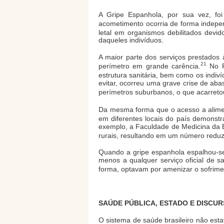
A Gripe Espanhola, por sua vez, fo
acometimento ocorria de forma indepen
letal em organismos debilitados devid
daqueles indivíduos.
A maior parte dos serviços prestado
21
perímetro em grande carência.
No Ri
estrutura sanitária, bem como os indiví
evitar, ocorreu uma grave crise de aba
perímetros suburbanos, o que acarret
Da mesma forma que o acesso a alimento
em diferentes locais do país demonstr
exemplo, a Faculdade de Medicina da 
rurais, resultando em um número reduzid
Quando a gripe espanhola espalhou-se 
menos a qualquer serviço oficial de 
forma, optavam por amenizar o sofrimen
SAÚDE PÚBLICA, ESTADO E DISCUR
O sistema de saúde brasileiro não est