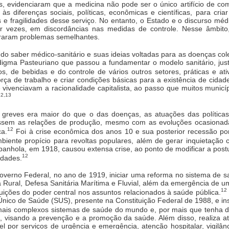
 evidenciaram que a medicina não pode ser o único artifício de com
 diferenças sociais, políticas, econômicas e científicas, para criar
s e fragilidades desse serviço. No entanto, o Estado e o discurso 
or vezes, em discordâncias nas medidas de controle. Nesse âmbito,
eraram problemas semelhantes.
o saber médico-sanitário e suas ideias voltadas para as doenças colet
digma Pasteuriano que passou a fundamentar o modelo sanitário, just
, de bebidas e do controle de vários outros setores, práticas e at
rça de trabalho e criar condições básicas para a existência de cidad
 vivenciavam a racionalidade capitalista, ao passo que muitos munic
12,13
reves era maior do que o das doenças, as atuações das políticas
sem as relações de produção, mesmo com as evoluções ocasionadas
12
ca.
Foi à crise econômica dos anos 10 e sua posterior recessão po
nte propício para revoltas populares, além de gerar inquietação cu
anhola, em 1918, causou extensa crise, ao ponto de modificar a postu
12
idades.
rno Federal, no ano de 1919, iniciar uma reforma no sistema de saú
a Rural, Defesa Sanitária Marítima e Fluvial, além da emergência de um
12
ições do poder central nos assuntos relacionados à saúde pública.
Único de Saúde (SUS), presente na Constituição Federal de 1988, e in
is complexos sistemas de saúde do mundo e, por mais que tenha des
a, visando a prevenção e a promoção da saúde. Além disso, realiza a
por serviços de urgência e emergência, atenção hospitalar, vigilânci