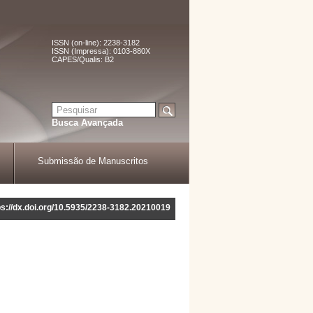
ISSN (on-line): 2238-3182
ISSN (Impressa): 0103-880X
CAPES/Qualis: B2
Busca Avançada
Submissão de Manuscritos
ps://dx.doi.org/10.5935/2238-3182.20210019