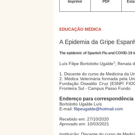
Imprimir
PDF
Esta
EDUCAÇÃO MÉDICA
A Epidemia da Gripe Espanh
The epidemic of Spanish Flu and COVID-19 in 
1
Luís Filipe Bortolotto Ugalde
; Renata 
1. Discente do curso de Medicina da U
2. Médica Veterinária formada pela Un
Fundação Oswaldo Cruz (ESNP/ FIOCR
Fronteira Sul - Campus Passo Fundo
Endereço para correspondência
Bortolotto Ugalde Luís
E-mail:
filipeugalde@hotmail.com
Recebido em: 27/10/2020
Aprovado em: 10/03/2021
Instituição: Discente do curso de Med