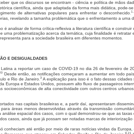
erceber que os discursos se encontram - ciência e política de mãos 
etórica científica, ainda que adaptada da forma mais didática, pode
1
imento de alternativas populares para enfrentar o desconhecido.
itórias, revelando a tamanha problemática que o enfrentamento a uma
o é analisar de forma crítica-reflexiva a literatura científica e constr
e uma problematização acerca da temática, cuja finalidade é retratar e
 representa para a sociedade brasileira em diferentes momentos.
ÇÃO E DESIGUALDADES
ca Latina a reportar um caso de COVID-19 no dia 26 de fevereiro de 
20
Desde então, as notificações começaram a aumentar em todo país,
3
lo e Rio de Janeiro.
A explicação para isso é o fato dessas cidades
 da Europa e Estados Unidos, possuem alto fluxo de passageiros int
s socioeconômicas de alta conectividade com outros centros urbanos
ortados nas capitais brasileiras e, a partir daí, apresentaram disse
os para áreas menos desenvolvidas através da transmissão comunitár
a análise espacial dos casos, com o qual demonstrou-se que as taxas
dos casos, ainda que já possam ser notadas marcas de interiorização
 só conheciam até então por meio de raras notícias vindas da Europa,
9,21