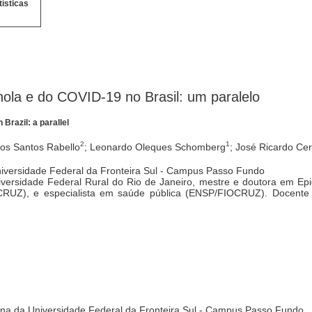
tísticas
ola e do COVID-19 no Brasil: um paralelo
Brazil: a parallel
2
1
dos Santos Rabello
; Leonardo Oleques Schomberg
; José Ricardo Cer
niversidade Federal da Fronteira Sul - Campus Passo Fundo
iversidade Federal Rural do Rio de Janeiro, mestre e doutora em Epi
UZ), e especialista em saúde pública (ENSP/FIOCRUZ). Docente 
icina da Universidade Federal da Fronteira Sul - Campus Passo Fundo