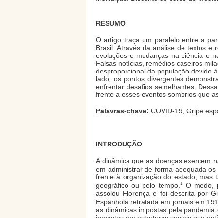
RESUMO
O artigo traça um paralelo entre a 
Brasil. Através da análise de textos 
evoluções e mudanças na ciência e na 
Falsas notícias, remédios caseiros mil
desproporcional da população devido à
lado, os pontos divergentes demonstr
enfrentar desafios semelhantes. Dessa 
frente a esses eventos sombrios que as
Palavras-chave:
COVID-19, Gripe espa
INTRODUÇÃO
A dinâmica que as doenças exercem na 
em administrar de forma adequada os 
frente à organização do estado, mas t
1
geográfico ou pelo tempo.
O medo, p
assolou Florença e foi descrita por 
Espanhola retratada em jornais em 19
as dinâmicas impostas pela pandemia d
impactos em estruturas sociais que es