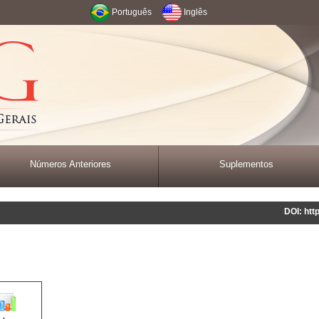
Português
Inglês
Números Anteriores
Suplementos
DOI: htt