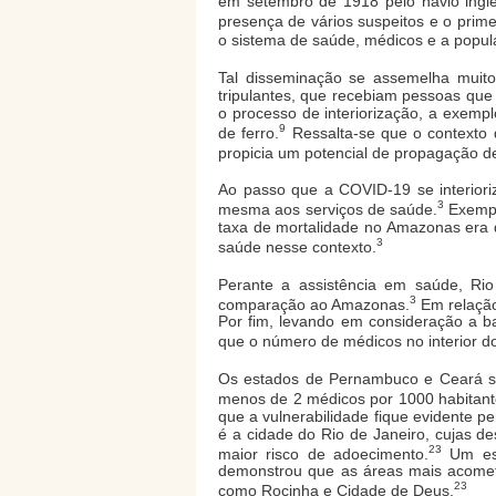
em setembro de 1918 pelo navio inglê
presença de vários suspeitos e o prime
o sistema de saúde, médicos e a popul
Tal disseminação se assemelha muito
tripulantes, que recebiam pessoas que 
o processo de interiorização, a exempl
9
de ferro.
Ressalta-se que o contexto 
propicia um potencial de propagação d
Ao passo que a COVID-19 se interioriz
3
mesma aos serviços de saúde.
Exemplo
taxa de mortalidade no Amazonas era q
3
saúde nesse contexto.
Perante a assistência em saúde, Ri
3
comparação ao Amazonas.
Em relação
Por fim, levando em consideração a ba
que o número de médicos no interior d
Os estados de Pernambuco e Ceará sit
menos de 2 médicos por 1000 habitant
que a vulnerabilidade fique evidente 
é a cidade do Rio de Janeiro, cujas d
23
maior risco de adoecimento.
Um est
demonstrou que as áreas mais acomet
23
como Rocinha e Cidade de Deus.