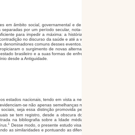
es em âmbito social, governamental e de saúde no
as separadas por um período secular, nota-se que as
iente para impedir a máxima: a história é cíclica.
contradição no discurso da saúde e até a vitimização
 dos denominadores comuns desses eventos. Por outro
opiciaram o surgimento de novas alternativas para
 estado brasileiro e a suas formas de enfrentamento
ínio desde a Antiguidade.
os estados nacionais, tendo em vista a necessidade
 evidenciam-se não apenas semelhanças no impacto
sociais, seja essa distinção promovida pelo espaço
is se tem registro, desde a obscura doença que
rada na bibliografia sobre a Idade média, a Gripe
1
rus.
Desse modo, o presente estudo visa comparar
ndo as similaridades e pontuando as diferenças dos