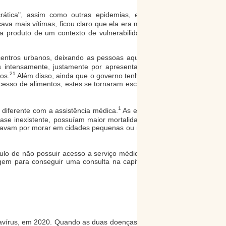
crática", assim como outras epidemias, em que o
a mais vítimas, ficou claro que ela era muito mais
a produto de um contexto de vulnerabilidade social
centros urbanos, deixando as pessoas aquém deste
 intensamente, justamente por apresentarem frágil
21
os.
Além disso, ainda que o governo tenha tentado
acesso de alimentos, estes se tornaram escassos nos
1
 diferente com a assistência médica.
As estatísticas
1,4
ase inexistente, possuíam maior mortalidade.
Por
ptavam por morar em cidades pequenas ou nas zonas
ulo de não possuir acesso a serviço médico e muito
agem para conseguir uma consulta na capital. Dessa
navírus, em 2020. Quando as duas doenças atingiram