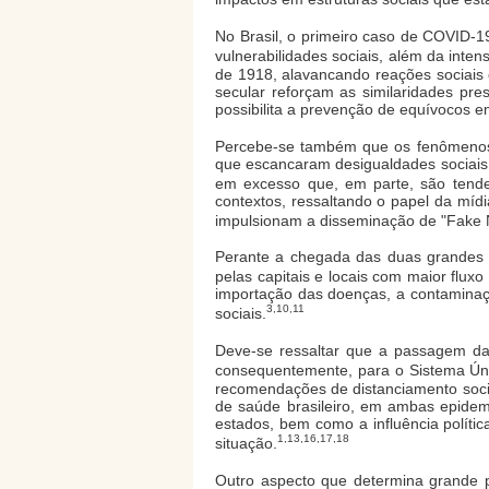
No Brasil, o primeiro caso de COVID-1
vulnerabilidades sociais, além da intens
de 1918, alavancando reações sociais
secular reforçam as similaridades pre
possibilita a prevenção de equívocos e
Percebe-se também que os fenômenos 
que escancaram desigualdades sociais re
em excesso que, em parte, são tendenc
contextos, ressaltando o papel da mídi
impulsionam a disseminação de "Fake 
Perante a chegada das duas grandes p
pelas capitais e locais com maior fluxo
importação das doenças, a contaminaçã
3,10,11
sociais.
Deve-se ressaltar que a passagem da 
consequentemente, para o Sistema Ún
recomendações de distanciamento socia
de saúde brasileiro, em ambas epide
estados, bem como a influência polít
1,13,16,17,18
situação.
Outro aspecto que determina grande 