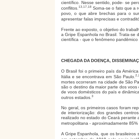
científico. Nesse sentido, pode- se p
13,17,18
conflitos.
Soma-se o fato que a r
povo, o que abre brechas para o surg
apresentar falas imprecisas e contrad
Frente ao exposto, o objetivo do trabalh
a Gripe Espanhola no Brasil. Trata-se d
científica - que o fenômeno pandêmico
CHEGADA DA DOENÇA, DISSEMINA
O Brasil foi o primeiro país da Améri
2,
Itália e se encontrava em São Paulo.
mortes ocorreram na cidade de São Pau
são o destino da maior parte dos voos
de voos domésticos do país e dinâmica
3
outros estados.
No geral, os primeiros casos foram rep
de interiorização: dos grandes centr
realizado no estado do Ceará perante 
metropolitana - aproximadamente 85% 
A Gripe Espanhola, que os brasileiros