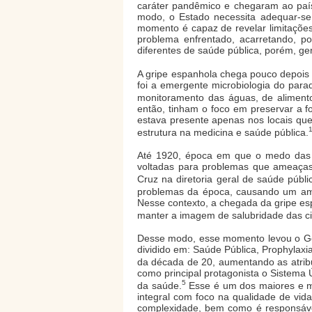
caráter pandêmico e chegaram ao país,
modo, o Estado necessita adequar-se às
momento é capaz de revelar limitaçõe
problema enfrentado, acarretando, p
diferentes de saúde pública, porém, g
A gripe espanhola chega pouco depois d
foi a emergente microbiologia do para
monitoramento das águas, de alimentos
então, tinham o foco em preservar a fo
estava presente apenas nos locais que
estrutura na medicina e saúde pública.
Até 1920, época em que o medo das g
voltadas para problemas que ameaças
Cruz na diretoria geral de saúde públi
problemas da época, causando um ambie
Nesse contexto, a chegada da gripe esp
manter a imagem de salubridade das c
Desse modo, esse momento levou o Gove
dividido em: Saúde Pública, Prophylaxi
da década de 20, aumentando as atribu
como principal protagonista o Sistema 
5
da saúde.
Esse é um dos maiores e ma
integral com foco na qualidade de vid
complexidade, bem como é responsável 