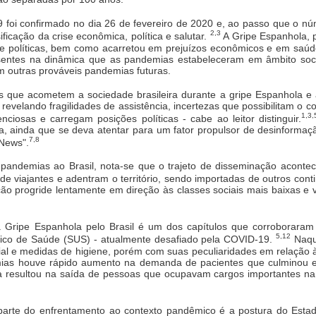
9 foi confirmado no dia 26 de fevereiro de 2020 e, ao passo que o n
2,3
ificação da crise econômica, política e salutar.
A Gripe Espanhola, p
 e políticas, bem como acarretou em prejuízos econômicos e em saúd
sentes na dinâmica que as pandemias estabeleceram em âmbito social,
m outras prováveis pandemias futuras.
que acometem a sociedade brasileira durante a gripe Espanhola e
velando fragilidades de assistência, incertezas que possibilitam o conf
1,3,
iosas e carregam posições políticas - cabe ao leitor distinguir.
a, ainda que se deva atentar para um fator propulsor de desinformaçã
7,8
News".
andemias ao Brasil, nota-se que o trajeto de disseminação acontec
 de viajantes e adentram o território, sendo importadas de outros cont
o progride lentamente em direção às classes sociais mais baixas e v
Gripe Espanhola pelo Brasil é um dos capítulos que corroboraram p
5,12
ico de Saúde (SUS) - atualmente desafiado pela COVID-19.
Naqu
l e medidas de higiene, porém com suas peculiaridades em relação à
mias houve rápido aumento na demanda de pacientes que culminou 
ica resultou na saída de pessoas que ocupavam cargos importantes n
parte do enfrentamento ao contexto pandêmico é a postura do Esta