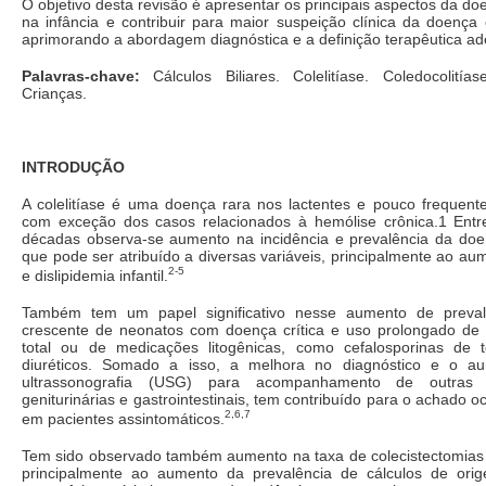
O objetivo desta revisão é apresentar os principais aspectos da doe
na infância e contribuir para maior suspeição clínica da doença 
aprimorando a abordagem diagnóstica e a definição terapêutica a
Palavras-chave:
Cálculos Biliares. Colelitíase. Coledocolitíase
Crianças.
INTRODUÇÃO
A colelitíase é uma doença rara nos lactentes e pouco frequent
com exceção dos casos relacionados à hemólise crônica.1 Entre
décadas observa-se aumento na incidência e prevalência da doen
que pode ser atribuído a diversas variáveis, principalmente ao a
2-5
e dislipidemia infantil.
Também tem um papel significativo nesse aumento de preval
crescente de neonatos com doença crítica e uso prolongado de n
total ou de medicações litogênicas, como cefalosporinas de 
diuréticos. Somado a isso, a melhora no diagnóstico e o 
ultrassonografia (USG) para acompanhamento de outras 
geniturinárias e gastrointestinais, tem contribuído para o achado o
2,6,7
em pacientes assintomáticos.
Tem sido observado também aumento na taxa de colecistectomias n
principalmente ao aumento da prevalência de cálculos de ori