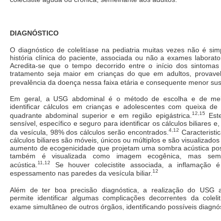
DIAGNÓSTICO
O diagnóstico de colelitíase na pediatria muitas vezes não é si
história clínica do paciente, associada ou não a exames laborat
Acredita-se que o tempo decorrido entre o início dos sintomas
tratamento seja maior em crianças do que em adultos, provav
prevalência da doença nessa faixa etária e consequente menor susp
Em geral, a USG abdominal é o método de escolha e de mel
identificar cálculos em crianças e adolescentes com queixa de
12,15
quadrante abdominal superior e em região epigástrica.
Est
sensível, específico e seguro para identificar os cálculos biliares e
4,12
da vesícula, 98% dos cálculos serão encontrados.
Caracteristi
cálculos biliares são móveis, únicos ou múltiplos e são visualiza
aumento de ecogenicidade que projetam uma sombra acústica poste
também é visualizada como imagem ecogênica, mas sem 
11,12
acústica.
Se houver colecistite associada, a inflamação é
12
espessamento nas paredes da vesícula biliar.
Além de ter boa precisão diagnóstica, a realização do USG
permite identificar algumas complicações decorrentes da cole
exame simultâneo de outros órgãos, identificando possíveis diagnóst