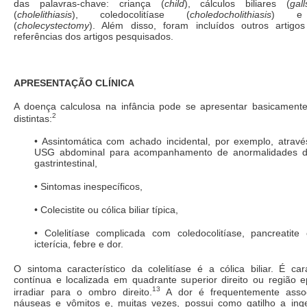
das palavras-chave: criança (
child
), cálculos biliares (
gal
(
cholelithiasis
), coledocolitíase (
choledocholithiasis
) e c
(
cholecystectomy
). Além disso, foram incluídos outros artigo
referências dos artigos pesquisados.
APRESENTAÇÃO CLÍNICA
A doença calculosa na infância pode se apresentar basicament
2
distintas:
• Assintomática com achado incidental, por exemplo, atravé
USG abdominal para acompanhamento de anormalidades do 
gastrintestinal,
• Sintomas inespecíficos,
• Colecistite ou cólica biliar típica,
• Colelitíase complicada com coledocolitíase, pancreatite
icterícia, febre e dor.
O sintoma característico da colelitíase é a cólica biliar. É ca
contínua e localizada em quadrante superior direito ou região e
13
irradiar para o ombro direito.
A dor é frequentemente assoc
náuseas e vômitos e, muitas vezes, possui como gatilho a ing