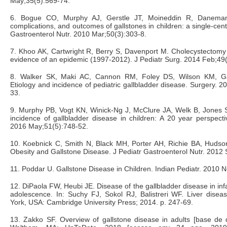
May;35(5):569-74.
6. Bogue CO, Murphy AJ, Gerstle JT, Moineddin R, Daneman
complications, and outcomes of gallstones in children: a single-cent
Gastroenterol Nutr. 2010 Mar;50(3):303-8.
7. Khoo AK, Cartwright R, Berry S, Davenport M. Cholecystectomy i
evidence of an epidemic (1997-2012). J Pediatr Surg. 2014 Feb;49(
8. Walker SK, Maki AC, Cannon RM, Foley DS, Wilson KM, Gal
Etiology and incidence of pediatric gallbladder disease. Surgery. 
33.
9. Murphy PB, Vogt KN, Winick-Ng J, McClure JA, Welk B, Jones S
incidence of gallbladder disease in children: A 20 year perspecti
2016 May;51(5):748-52.
10. Koebnick C, Smith N, Black MH, Porter AH, Richie BA, Hudson 
Obesity and Gallstone Disease. J Pediatr Gastroenterol Nutr. 2012
11. Poddar U. Gallstone Disease in Children. Indian Pediatr. 2010 
12. DiPaola FW, Heubi JE. Disease of the gallbladder disease in in
adolescence. In: Suchy FJ, Sokol RJ, Balistreri WF. Liver disea
York, USA: Cambridge University Press; 2014. p. 247-69.
13. Zakko SF. Overview of gallstone disease in adults [base de 