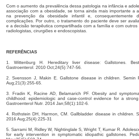
Com o aumento da prevalência dessa patologia na infância e adole
associação com a obesidade, se torna ainda mais importante a a
na prevenção da obesidade infantil e, consequentemente 
complicações. Por outro, o tratamento do paciente deve ser avali
e a decisão terapêutica compartilhada com a família e com outros 
radiologistas, cirurgiões e endoscopistas.
REFERÊNCIAS
1. Wittenburg H. Hereditary liver disease: Gallstones. Be
Gastroenterol. 2010 Oct;24(5):747-56.
2. Svensson J, Makin E. Gallstone disease in children. Semin 
Aug;21(3):255-65.
3. Fradin K, Racine AD, Belamarich PF. Obesity and symptomatic
childhood: epidemiologic and case-control evidence for a strong 
Gastroenterol Nutr. 2014 Jan;58(1):102-6.
4. Rothstein DH, Harmon, CM. Gallbladder disease in children. S
2016 Aug;25(4):225-31
5. Sarrami M, Ridley W, Nightinglale S, Wright T, Kumar R. Adolesc
for early intervention in symptomatic idiopathic gallstones. Ped