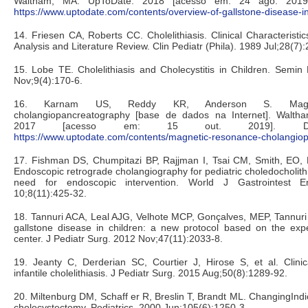
Waltham, MA: UpToDate. 2018 [acesso em: 24 ago. 2019]
https://www.uptodate.com/contents/overview-of-gallstone-disease-in
14. Friesen CA, Roberts CC. Cholelithiasis. Clinical Characteristi
Analysis and Literature Review. Clin Pediatr (Phila). 1989 Jul;28(7):
15. Lobe TE. Cholelithiasis and Cholecystitis in Children. Semin
Nov;9(4):170-6.
16. Karnam US, Reddy KR, Anderson S. Magne
cholangiopancreatography [base de dados na Internet]. Walth
2017 [acesso em: 15 out. 2019]. Dis
https://www.uptodate.com/contents/magnetic-resonance-cholangio
17. Fishman DS, Chumpitazi BP, Rajjman I, Tsai CM, Smith, EO, M
Endoscopic retrograde cholangiography for pediatric choledocholith
need for endoscopic intervention. World J Gastrointest 
10;8(11):425-32.
18. Tannuri ACA, Leal AJG, Velhote MCP, Gonçalves, MEP, Tannur
gallstone disease in children: a new protocol based on the expe
center. J Pediatr Surg. 2012 Nov;47(11):2033-8.
19. Jeanty C, Derderian SC, Courtier J, Hirose S, et al. Clin
infantile cholelithiasis. J Pediatr Surg. 2015 Aug;50(8):1289-92.
20. Miltenburg DM, Schaff er R, Breslin T, Brandt ML. ChangingIndic
cholecystectomy. Pediatrics. 2000 Jun;105(6):1250-3.