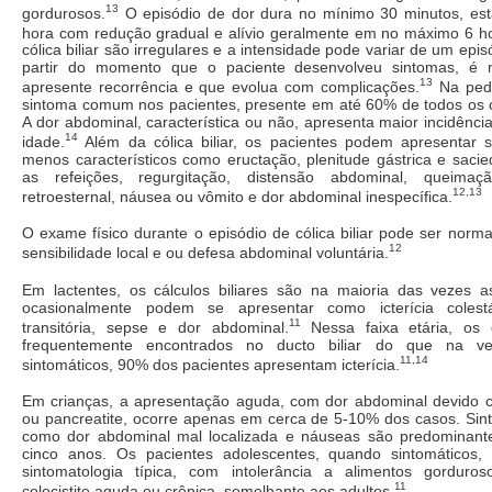
13
gordurosos.
O episódio de dor dura no mínimo 30 minutos, es
hora com redução gradual e alívio geralmente em no máximo 6 h
cólica biliar são irregulares e a intensidade pode variar de um epis
partir do momento que o paciente desenvolveu sintomas, é 
13
apresente recorrência e que evolua com complicações.
Na pedi
sintoma comum nos pacientes, presente em até 60% de todos os c
A dor abdominal, característica ou não, apresenta maior incidênc
14
idade.
Além da cólica biliar, os pacientes podem apresentar s
menos característicos como eructação, plenitude gástrica e saci
as refeições, regurgitação, distensão abdominal, queimaç
12,13
retroesternal, náusea ou vômito e dor abdominal inespecífica.
O exame físico durante o episódio de cólica biliar pode ser nor
12
sensibilidade local e ou defesa abdominal voluntária.
Em lactentes, os cálculos biliares são na maioria das vezes a
ocasionalmente podem se apresentar como icterícia colestát
11
transitória, sepse e dor abdominal.
Nessa faixa etária, os 
frequentemente encontrados no ducto biliar do que na ve
11,14
sintomáticos, 90% dos pacientes apresentam icterícia.
Em crianças, a apresentação aguda, com dor abdominal devido col
ou pancreatite, ocorre apenas em cerca de 5-10% dos casos. Sint
como dor abdominal mal localizada e náuseas são predominan
cinco anos. Os pacientes adolescentes, quando sintomáticos,
sintomatologia típica, com intolerância a alimentos gorduroso
11
colecistite aguda ou crônica, semelhante aos adultos.