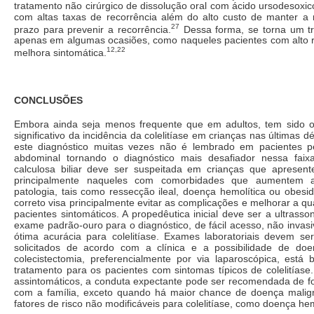
tratamento não cirúrgico de dissolução oral com ácido ursodesoxicó
com altas taxas de recorrência além do alto custo de manter a
27
prazo para prevenir a recorrência.
Dessa forma, se torna um tr
apenas em algumas ocasiões, como naqueles pacientes com alto ri
12,22
melhora sintomática.
CONCLUSÕES
Embora ainda seja menos frequente que em adultos, tem sido 
significativo da incidência da colelitíase em crianças nas últimas 
este diagnóstico muitas vezes não é lembrado em pacientes p
abdominal tornando o diagnóstico mais desafiador nessa faix
calculosa biliar deve ser suspeitada em crianças que apresen
principalmente naqueles com comorbidades que aumentem 
patologia, tais como ressecção ileal, doença hemolítica ou obesi
correto visa principalmente evitar as complicações e melhorar a qu
pacientes sintomáticos. A propedêutica inicial deve ser a ultrasso
exame padrão-ouro para o diagnóstico, de fácil acesso, não invas
ótima acurácia para colelitíase. Exames laboratoriais devem ser
solicitados de acordo com a clínica e a possibilidade de do
colecistectomia, preferencialmente por via laparoscópica, está
tratamento para os pacientes com sintomas típicos de colelitíase
assintomáticos, a conduta expectante pode ser recomendada de f
com a família, exceto quando há maior chance de doença mali
fatores de risco não modificáveis para colelitíase, como doença hem