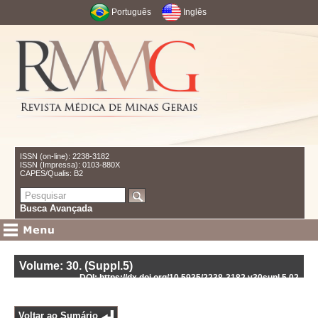
Português
Inglês
ISSN (on-line): 2238-3182
ISSN (Impressa): 0103-880X
CAPES/Qualis: B2
Busca Avançada
Volume: 30
.
(Suppl.5)
DOI: https://dx.doi.org/10.5935/2238-3182.v30supl.5.02
Voltar ao Sumário