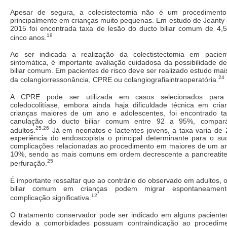
Apesar de segura, a colecistectomia não é um procedimento 
principalmente em crianças muito pequenas. Em estudo de Jeanty 
2015 foi encontrada taxa de lesão do ducto biliar comum de 
19
cinco anos.
Ao ser indicada a realização da colectistectomia em pacient
sintomática, é importante avaliação cuidadosa da possibilidade d
biliar comum. Em pacientes de risco deve ser realizado estudo mai
24
da colangiorressonância, CPRE ou colangiografiaintraoperatória.
A CPRE pode ser utilizada em casos selecionados para
coledocolitíase, embora ainda haja dificuldade técnica em cr
crianças maiores de um ano e adolescentes, foi encontrado t
canulação do ducto biliar comum entre 92 a 95%, compar
25,26
adultos.
Já em neonatos e lactentes jovens, a taxa varia de
experiência do endoscopista o principal determinante para o su
complicações relacionadas ao procedimento em maiores de um an
10%, sendo as mais comuns em ordem decrescente a pancreatite
25
perfuração.
É importante ressaltar que ao contrário do observado em adultos, o
biliar comum em crianças podem migrar espontaneament
12
complicação significativa.
O tratamento conservador pode ser indicado em alguns paciente
devido a comorbidades possuam contraindicação ao procedimen