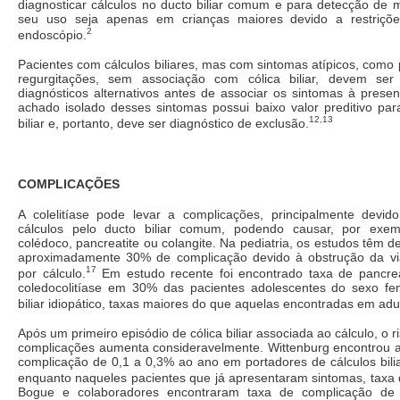
diagnosticar cálculos no ducto biliar comum e para detecção de m
seu uso seja apenas em crianças maiores devido a restriç
2
endoscópio.
Pacientes com cálculos biliares, mas com sintomas atípicos, como p
regurgitações, sem associação com cólica biliar, devem ser 
diagnósticos alternativos antes de associar os sintomas à prese
achado isolado desses sintomas possui baixo valor preditivo par
12,13
biliar e, portanto, deve ser diagnóstico de exclusão.
COMPLICAÇÕES
A colelitíase pode levar a complicações, principalmente dev
cálculos pelo ducto biliar comum, podendo causar, por exem
colédoco, pancreatite ou colangite. Na pediatria, os estudos têm 
aproximadamente 30% de complicação devido à obstrução da via
17
por cálculo.
Em estudo recente foi encontrado taxa de pancre
coledocolitíase em 30% das pacientes adolescentes do sexo fe
biliar idiopático, taxas maiores do que aquelas encontradas em adu
Após um primeiro episódio de cólica biliar associada ao cálculo, o 
complicações aumenta consideravelmente. Wittenburg encontrou 
complicação de 0,1 a 0,3% ao ano em portadores de cálculos bili
enquanto naqueles pacientes que já apresentaram sintomas, taxa
Bogue e colaboradores encontraram taxa de complicação de