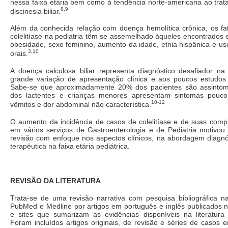
nessa faixa etária bem como à tendência norte-americana ao trat
8,9
discinesia biliar.
Além da conhecida relação com doença hemolítica crônica, os fat
colelitíase na pediatria têm se assemelhado àqueles encontrados
obesidade, sexo feminino, aumento da idade, etnia hispânica e us
3,10
orais.
A doença calculosa biliar representa diagnóstico desafiador na 
grande variação de apresentação clínica e aos poucos estudos n
Sabe-se que aproximadamente 20% dos pacientes são assintomá
dos lactentes e crianças menores apresentam sintomas pouco
10-12
vômitos e dor abdominal não característica.
O aumento da incidência de casos de colelitíase e de suas comp
em vários serviços de Gastroenterologia e de Pediatria motivou 
revisão com enfoque nos aspectos clínicos, na abordagem diagnó
terapêutica na faixa etária pediátrica.
REVISÃO DA LITERATURA
Trata-se de uma revisão narrativa com pesquisa bibliográfica 
PubMed e Medline por artigos em português e inglês publicados n
e sites que sumarizam as evidências disponíveis na literatur
Foram incluídos artigos originais, de revisão e séries de casos 