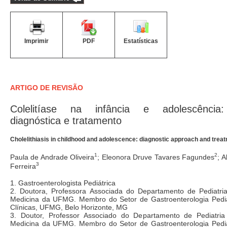
Imprimir
PDF
Estatísticas
ARTIGO DE REVISÃO
Colelitíase na infância e adolescência
diagnóstica e tratamento
Cholelithiasis in childhood and adolescence: diagnostic approach and trea
1
2
Paula de Andrade Oliveira
; Eleonora Druve Tavares Fagundes
; 
3
Ferreira
1. Gastroenterologista Pediátrica
2. Doutora, Professora Associada do Departamento de Pediatr
Medicina da UFMG. Membro do Setor de Gastroenterologia Pediát
Clínicas, UFMG, Belo Horizonte, MG
3. Doutor, Professor Associado do Departamento de Pediatri
Medicina da UFMG. Membro do Setor de Gastroenterologia Pediát