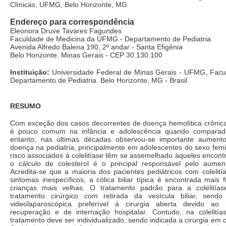
Clínicas, UFMG, Belo Horizonte, MG
Endereço para correspondência
Eleonora Druve Tavares Fagundes
Faculdade de Medicina da UFMG - Departamento de Pediatria
Avenida Alfredo Balena 190, 2º andar - Santa Efigênia
Belo Horizonte. Minas Gerais - CEP 30.130.100
Instituição:
Universidade Federal de Minas Gerais - UFMG, Facu
Departamento de Pediatria. Belo Horizonte, MG - Brasil.
RESUMO
Com exceção dos casos decorrentes de doença hemolítica crônica, a
é pouco comum na infância e adolescência quando comparad
entanto, nas últimas décadas observou-se importante aumento
doença na pediatria, principalmente em adolescentes do sexo femi
risco associados à colelitíase têm se assemelhado àqueles encont
o cálculo de colesterol é o principal responsável pelo aumen
Acredita-se que a maioria dos pacientes pediátricos com colelitía
sintomas inespecíficos; a cólica biliar típica é encontrada mai
crianças mais velhas. O tratamento padrão para a colelitías
tratamento cirúrgico com retirada da vesícula biliar, sendo
videolaparoscópica preferível à cirurgia aberta devido a
recuperação e de internação hospitalar. Contudo, na colelitía
tratamento deve ser individualizado, sendo indicada a cirurgia em 