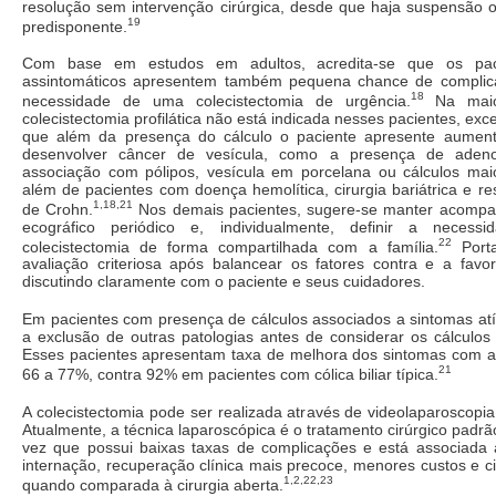
resolução sem intervenção cirúrgica, desde que haja suspensão o
19
predisponente.
Com base em estudos em adultos, acredita-se que os pacie
assintomáticos apresentem também pequena chance de complic
18
necessidade de uma colecistectomia de urgência.
Na maio
colecistectomia profilática não está indicada nesses pacientes, ex
que além da presença do cálculo o paciente apresente aumen
desenvolver câncer de vesícula, como a presença de adeno
associação com pólipos, vesícula em porcelana ou cálculos ma
além de pacientes com doença hemolítica, cirurgia bariátrica e 
1,18,21
de Crohn.
Nos demais pacientes, sugere-se manter acompa
ecográfico periódico e, individualmente, definir a neces
22
colecistectomia de forma compartilhada com a família.
Porta
avaliação criteriosa após balancear os fatores contra e a favo
discutindo claramente com o paciente e seus cuidadores.
Em pacientes com presença de cálculos associados a sintomas atí
a exclusão de outras patologias antes de considerar os cálculos
Esses pacientes apresentam taxa de melhora dos sintomas com a 
21
66 a 77%, contra 92% em pacientes com cólica biliar típica.
A colecistectomia pode ser realizada através de videolaparoscopia 
Atualmente, a técnica laparoscópica é o tratamento cirúrgico padr
vez que possui baixas taxas de complicações e está associad
internação, recuperação clínica mais precoce, menores custos e cic
1,2,22,23
quando comparada à cirurgia aberta.