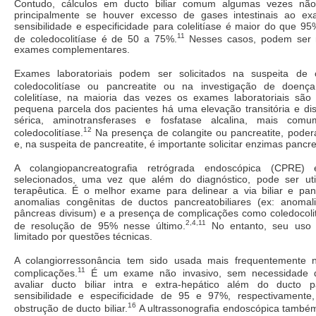
Contudo, cálculos em ducto biliar comum algumas vezes não 
principalmente se houver excesso de gases intestinais ao e
sensibilidade e especificidade para colelitíase é maior do que 95
11
de coledocolitíase é de 50 a 75%.
Nesses casos, podem ser n
exames complementares.
Exames laboratoriais podem ser solicitados na suspeita de
coledocolitíase ou pancreatite ou na investigação de doença
colelitíase, na maioria das vezes os exames laboratoriais s
pequena parcela dos pacientes há uma elevação transitória e disc
sérica, aminotransferases e fosfatase alcalina, mais co
12
coledocolitíase.
Na presença de colangite ou pancreatite, poder
e, na suspeita de pancreatite, é importante solicitar enzimas pancre
A colangiopancreatografia retrógrada endoscópica (CPRE)
selecionados, uma vez que além do diagnóstico, pode ser ut
terapêutica. É o melhor exame para delinear a via biliar e panc
anomalias congênitas de ductos pancreatobiliares (ex: anoma
pâncreas divisum) e a presença de complicações como coledocoli
2,4,11
de resolução de 95% nesse último.
No entanto, seu uso p
limitado por questões técnicas.
A colangiorressonância tem sido usada mais frequentemente n
11
complicações.
É um exame não invasivo, sem necessidade d
avaliar ducto biliar intra e extra-hepático além do ducto p
sensibilidade e especificidade de 95 e 97%, respectivamente,
16
obstrução de ducto biliar.
A ultrassonografia endoscópica também