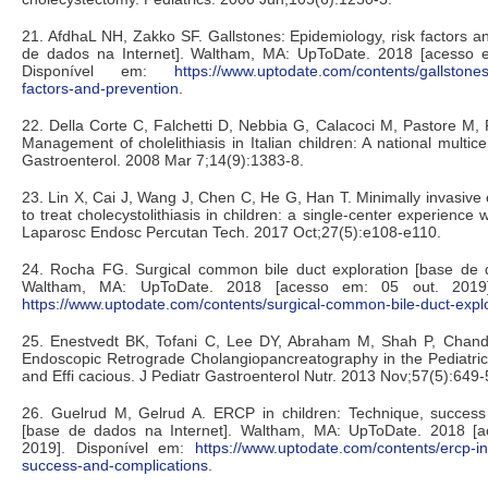
21. AfdhaL NH, Zakko SF. Gallstones: Epidemiology, risk factors a
de dados na Internet]. Waltham, MA: UpToDate. 2018 [acesso 
Disponível em:
https://www.uptodate.com/contents/gallstones
factors-and-prevention
.
22. Della Corte C, Falchetti D, Nebbia G, Calacoci M, Pastore M, F
Management of cholelithiasis in Italian children: A national multic
Gastroenterol. 2008 Mar 7;14(9):1383-8.
23. Lin X, Cai J, Wang J, Chen C, He G, Han T. Minimally invasive 
to treat cholecystolithiasis in children: a single-center experience
Laparosc Endosc Percutan Tech. 2017 Oct;27(5):e108-e110.
24. Rocha FG. Surgical common bile duct exploration [base de d
Waltham, MA: UpToDate. 2018 [acesso em: 05 out. 2019]
https://www.uptodate.com/contents/surgical-common-bile-duct-expl
25. Enestvedt BK, Tofani C, Lee DY, Abraham M, Shah P, Chandr
Endoscopic Retrograde Cholangiopancreatography in the Pediatric
and Effi cacious. J Pediatr Gastroenterol Nutr. 2013 Nov;57(5):649-
26. Guelrud M, Gelrud A. ERCP in children: Technique, success
[base de dados na Internet]. Waltham, MA: UpToDate. 2018 [a
2019]. Disponível em:
https://www.uptodate.com/contents/ercp-in
success-and-complications
.