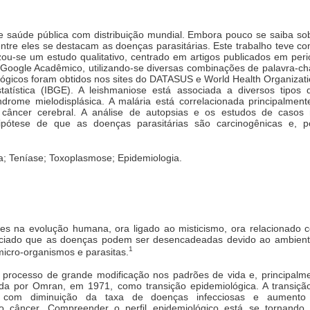
 saúde pública com distribuição mundial. Embora pouco se saiba sob
entre eles se destacam as doenças parasitárias. Este trabalho teve c
izou-se um estudo qualitativo, centrado em artigos publicados em pe
 Google Acadêmico, utilizando-se diversas combinações de palavra-ch
ógicos foram obtidos nos sites do DATASUS e World Health Organizat
Estatística (IBGE). A leishmaniose está associada a diversos tipos
ndrome mielodisplásica. A malária está correlacionada principalment
âncer cerebral. A análise de autopsias e os estudos de casos r
ipótese de que as doenças parasitárias são carcinogênicas e, po
; Teníase; Toxoplasmose; Epidemiologia.
es na evolução humana, ora ligado ao misticismo, ora relacionado
ciado que as doenças podem ser desencadeadas devido ao ambiente s
1
micro-organismos e parasitas.
m processo de grande modificação nos padrões de vida e, principal
da por Omran, em 1971, como transição epidemiológica. A transição 
e com diminuição da taxa de doenças infecciosas e aumento
 o câncer. Compreender o perfil epidemiológico está se tornando