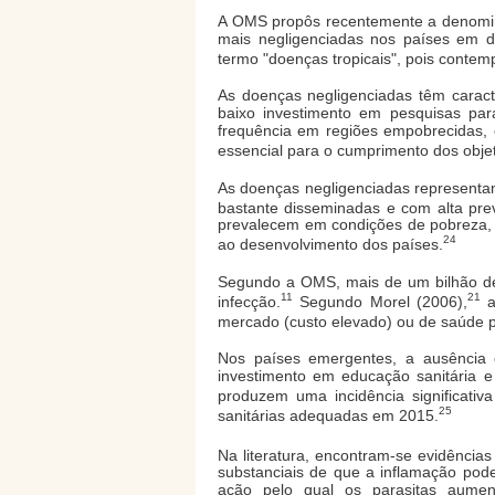
A OMS propôs recentemente a denomina
mais negligenciadas nos países em d
termo "doenças tropicais", pois contem
As doenças negligenciadas têm carac
baixo investimento em pesquisas pa
frequência em regiões empobrecidas,
essencial para o cumprimento dos obje
As doenças negligenciadas representa
bastante disseminadas e com alta prev
prevalecem em condições de pobreza,
24
ao desenvolvimento dos países.
Segundo a OMS, mais de um bilhão de 
11
21
infecção.
Segundo Morel (2006),
a
mercado (custo elevado) ou de saúde p
Nos países emergentes, a ausência 
investimento em educação sanitária e
produzem uma incidência significativ
25
sanitárias adequadas em 2015.
Na literatura, encontram-se evidências
substanciais de que a inflamação pod
ação pelo qual os parasitas aumen