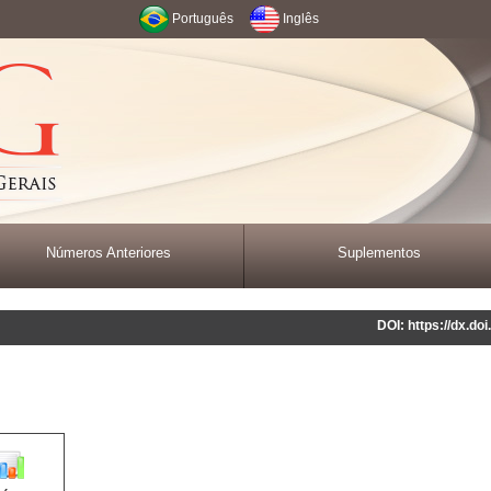
Português
Inglês
Números Anteriores
Suplementos
DOI: https://dx.d