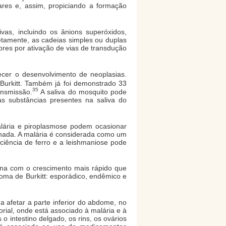
ares e, assim, propiciando a formação
vas, incluindo os ânions superóxidos,
retamente, as cadeias simples ou duplas
ores por ativação de vias de transdução
cer o desenvolvimento de neoplasias.
Burkitt. Também já foi demonstrado 33
35
ansmissão.
A saliva do mosquito pode
s substâncias presentes na saliva do
alária e piroplasmose podem ocasionar
nada. A malária é considerada como um
ficiência de ferro e a leishmaniose pode
igna com o crescimento mais rápido que
foma de Burkitt: esporádico, endêmico e
a afetar a parte inferior do abdome, no
orial, onde está associado à malária e à
o intestino delgado, os rins, os ovários