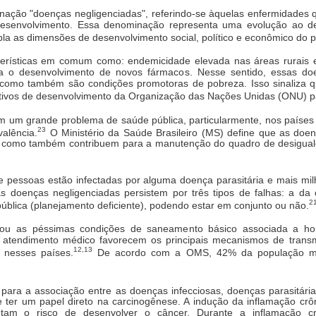
ção "doenças negligenciadas", referindo-se àquelas enfermidades 
esenvolvimento. Essa denominação representa uma evolução ao de
pla as dimensões de desenvolvimento social, político e econômico do p
terísticas em comum como: endemicidade elevada nas áreas rurais 
ra o desenvolvimento de novos fármacos. Nesse sentido, essas 
 como também são condições promotoras de pobreza. Isso sinaliza 
tivos de desenvolvimento da Organização das Nações Unidas (ONU) pa
m um grande problema de saúde pública, particularmente, nos paíse
23
alência.
O Ministério da Saúde Brasileiro (MS) define que as doe
 como também contribuem para a manutenção do quadro de desigualda
pessoas estão infectadas por alguma doença parasitária e mais mil
s doenças negligenciadas persistem por três tipos de falhas: a da c
2
ública (planejamento deficiente), podendo estar em conjunto ou não.
ou as péssimas condições de saneamento básico associada a horr
 atendimento médico favorecem os principais mecanismos de transm
12,13
a nesses países.
De acordo com a OMS, 42% da população mun
 para a associação entre as doenças infecciosas, doenças parasitária
e ter um papel direto na carcinogênese. A indução da inflamação c
tam o risco de desenvolver o câncer. Durante a inflamação c