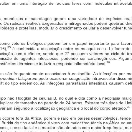
sultar em uma interação de radicais livres com moléculas intracelul
os, monócitos e macrófagos geram uma variedade de espécies reati
co. Os radicais reativos oxigenados e nitrogenados podem quebrar, di
 lipídeos e proteínas, modular o crescimento celular e desenvolver tum
como vetores biológicos podem ter um papel importante para favore
35
16),
é conhecida a associação entre os mosquitos e o Linfoma de 
ciação com o câncer, sendo que 27 possuem vetores no ciclo de tr
issão de agentes infecciosos, podendo ser carcinogênicos. Alguma
36
tócitos dérmicos e induzir a resposta inflamatória local.
ias são frequentemente associadas à eosinofilia. As infecções por m
asmodium falciparum
pode ocasionar coagulação intravascular dissemi
itt do tipo endêmico. As infecções parasitárias intestinais causam de
tipo não Hodgkin de células B, no qual é dita como a neoplasia mal
plicar de tamanho no período de 24 horas. Existem três tipos de Lin
38
variam segundo a localização geográfica e o local do corpo afetado.
o ocorre fora da África, porém é raro em países desenvolvidos, tende 
e Burkitt do tipo endêmico é visto com maior frequência na África equat
caso, o osso facial e o maxilar são afetados com maior frequência, mas 