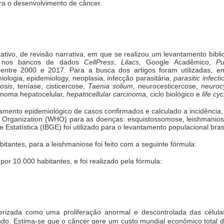
ra o desenvolvimento de câncer.
tativo, de revisão narrativa, em que se realizou um levantamento bibli
dos nos bancos de dados
CellPress
,
Lilacs,
Google Acadêmico,
Pu
s entre 2000 e 2017. Para a busca dos artigos foram utilizadas, 
iologia, epidemiology, neoplasia, infecção parasitária,
parasitic infecti
osis
, teníase, cisticercose,
Taenia solium,
neurocesticercose,
neurocy
cinoma hepatocelular,
hepatocellular carcinoma
, ciclo biológico e
life cyc
tamento epidemiológico de casos confirmados e calculado a incidênci
Organization (WHO) para as doenças: esquistossomose, leishmaniose 
a e Estatística (IBGE) foi utilizado para o levantamento populacional br
bitantes, para a leishmaniose foi feito com a seguinte fórmula:
 por 10.000 habitantes, e foi realizado pela fórmula:
rizada como uma proliferação anormal e descontrolada das célul
. Estima-se que o câncer gere um custo mundial econômico total de 