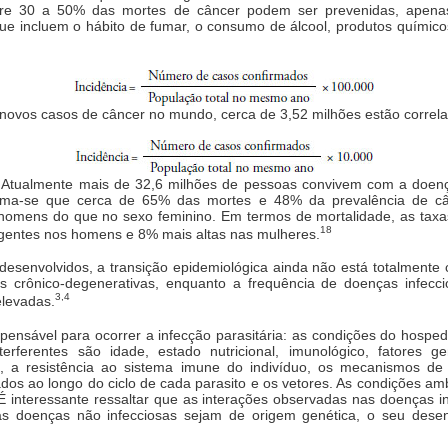
ntre 30 a 50% das mortes de câncer podem ser prevenidas, apenas
, que incluem o hábito de fumar, o consumo de álcool, produtos químic
novos casos de câncer no mundo, cerca de 3,52 milhões estão correl
 Atualmente mais de 32,6 milhões de pessoas convivem com a doen
tima-se que cerca de 65% das mortes e 48% da prevalência de câ
homens do que no sexo feminino. Em termos de mortalidade, as taxa
18
gentes nos homens e 8% mais altas nas mulheres.
desenvolvidos, a transição epidemiológica ainda não está totalmente
 crônico-degenerativas, enquanto a frequência de doenças infecci
3,4
elevadas.
ispensável para ocorrer a infecção parasitária: as condições do hospe
erferentes são idade, estado nutricional, imunológico, fatores ge
to, a resistência ao sistema imune do indivíduo, os mecanismos d
ados ao longo do ciclo de cada parasito e os vetores. As condições amb
. É interessante ressaltar que as interações observadas nas doenças
as doenças não infecciosas sejam de origem genética, o seu desenv