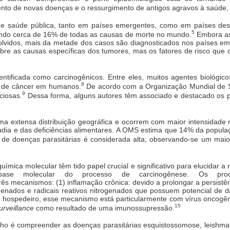
to de novas doenças e o ressurgimento de antigos agravos à saúde, 
e saúde pública, tanto em países emergentes, como em países dese
5
ando cerca de 16% de todas as causas de morte no mundo.
Embora as 
lvidos, mais da metade dos casos são diagnosticados nos países e
bre as causas específicas dos tumores, mas os fatores de risco que 
entificada como carcinogênicos. Entre eles, muitos agentes biológi
8
s de câncer em humanos.
De acordo com a Organização Mundial de 
9
ciosas.
Dessa forma, alguns autores têm associado e destacado os 
ma extensa distribuição geográfica e ocorrem com maior intensidade 
radia e das deficiências alimentares. A OMS estima que 14% da popula
 de doenças parasitárias é considerada alta, observando-se um maio
ímica molecular têm tido papel crucial e significativo para elucidar a 
se molecular do processo de carcinogênese. Os proces
ês mecanismos: (1) inflamação crônica: devido a prolongar a persistê
genados e radicais reativos nitrogenados que possuem potencial de d
hospedeiro, esse mecanismo está particularmente com vírus oncogêni
15
rveillance
como resultado de uma imunossupressão.
lho é compreender as doenças parasitárias esquistossomose, leishmani