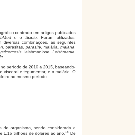
ográfico centrado em artigos publicados
bMed
e o
Scielo
. Foram utilizados,
em diversas combinações, as seguintes
on
, parasitas,
parasite
, malária,
malaria
,
sticercosis
, leishmaniose,
Leishmania
,
le
.
a, no período de 2010 a 2015, baseando-
visceral e tegumentar, e a malária. O
asileiro no mesmo período.
as do organismo, sendo considerada a
16
1,16 trilhões de dólares ao ano.
De