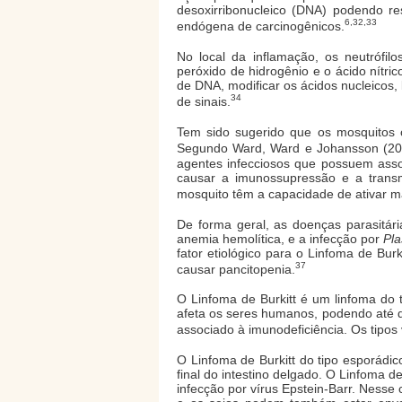
desoxirribonucleico (DNA) podendo re
6,32,33
endógena de carcinogênicos.
No local da inflamação, os neutrófil
peróxido de hidrogênio e o ácido nítri
de DNA, modificar os ácidos nucleicos,
34
de sinais.
Tem sido sugerido que os mosquitos 
Segundo Ward, Ward e Johansson (20
agentes infecciosos que possuem asso
causar a imunossupressão e a transm
mosquito têm a capacidade de ativar mas
De forma geral, as doenças parasitár
anemia hemolítica, e a infecção por
Pl
fator etiológico para o Linfoma de Burk
37
causar pancitopenia.
O Linfoma de Burkitt é um linfoma do 
afeta os seres humanos, podendo até du
associado à imunodeficiência. Os tipos 
O Linfoma de Burkitt do tipo esporádic
final do intestino delgado. O Linfoma d
infecção por vírus Epstein-Barr. Nesse 