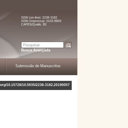
ISSN (on-line): 2238-3182
ISSN (Impressa): 0103-880X
CAPES/Qualis: B2
Busca Avançada
Submissão de Manuscritos
oi.org/10.15728/10.5935/2238-3182.20190057