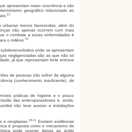
que apresentam maior ocorrência e são
terminismo geográfico relacionado ao
21
aís.
e urbanas menos favorecidas, além do
doenças não apenas ocorrem com mais
que o combate a essas enfermidades é
22
ra o milênio.
s subdesenvolvidos onde se apresentam
nças negligenciadas são as que não só
de, já que representam forte entrave
hões de pessoas irão sofrer de alguma
iência (conhecimento insuficiente), de
1
íveis práticas de higiene e o pouco
issão das enteroparasitoses e, ainda,
dial não teve acesso a instalações
26-31
s e neoplasias.
Existem evidências
rônica é proposta como o mecanismo de
rônica pode ocorrer danos ao ácido