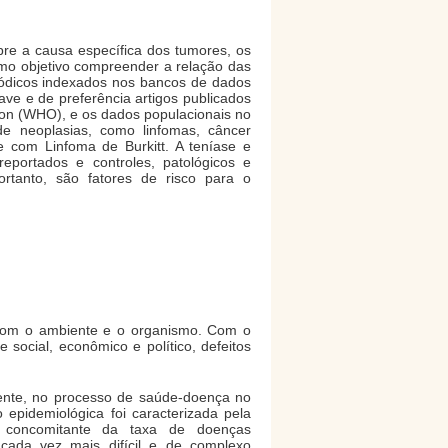
re a causa específica dos tumores, os
omo objetivo compreender a relação das
riódicos indexados nos bancos de dados
ave e de preferência artigos publicados
ion (WHO), e os dados populacionais no
 de neoplasias, como linfomas, câncer
e com Linfoma de Burkitt. A teníase e
eportados e controles, patológicos e
rtanto, são fatores de risco para o
 com o ambiente e o organismo. Com o
ocial, econômico e político, defeitos
mente, no processo de saúde-doença no
epidemiológica foi caracterizada pela
 concomitante da taxa de doenças
 cada vez mais difícil e de complexo