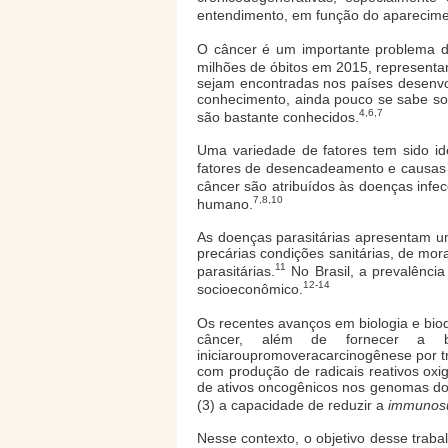
entendimento, em função do aparecimen
O câncer é um importante problema d
milhões de óbitos em 2015, represent
sejam encontradas nos países desenvo
conhecimento, ainda pouco se sabe so
4,6,7
são bastante conhecidos.
Uma variedade de fatores tem sido id
fatores de desencadeamento e causa
câncer são atribuídos às doenças infec
7,8,10
humano.
As doenças parasitárias apresentam u
precárias condições sanitárias, de mo
11
parasitárias.
No Brasil, a prevalência
12-14
socioeconômico.
Os recentes avanços em biologia e bioqu
câncer, além de fornecer a ba
iniciaroupromoveracarcinogênese por tr
com produção de radicais reativos oxi
de ativos oncogênicos nos genomas do 
(3) a capacidade de reduzir a
immunosu
Nesse contexto, o objetivo desse traba