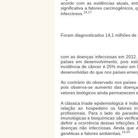
acordo com as evidências atuais, e
significativa a fatores carcinogênicos
16,17
infecciosos.
Foram diagnosticados 14,1 milhões de 
com as doenças infecciosas em 2012.
países em desenvolvimento, pois es
incidência de câncer é 25% maior em 
desenvolvidas do que nos países emer
Ao contrário do observado nos países 
pois observa-se aumento das doenças
vetores biológicos ainda permanecem 
A clássica tríade epidemiológica é ind
relação ao hospedeiro os fatores int
profissionais. Para o lado do parasi
imunológicas e bioquímicas são verific
definir a ocorrência dessas infecções
doenças não infecciosas. Ainda que 
19,20
genéticas e fatores ambientais.