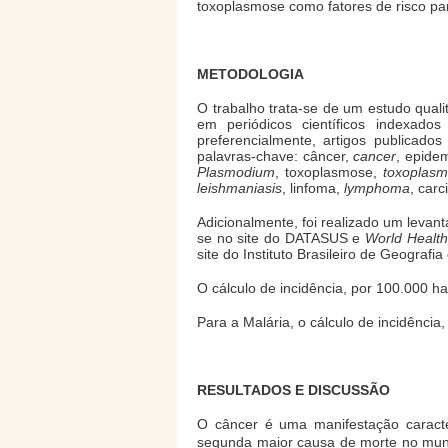
toxoplasmose como fatores de risco pa
METODOLOGIA
O trabalho trata-se de um estudo quali
em periódicos científicos indexa
preferencialmente, artigos publicado
palavras-chave: câncer,
cancer
, epidem
Plasmodium
, toxoplasmose,
toxoplasm
leishmaniasis
, linfoma,
lymphoma
, car
Adicionalmente, foi realizado um levan
se no site do DATASUS e
World Health
site do Instituto Brasileiro de Geografi
O cálculo de incidência, por 100.000 ha
Para a Malária, o cálculo de incidência,
RESULTADOS E DISCUSSÃO
O câncer é uma manifestação caracte
segunda maior causa de morte no mundo