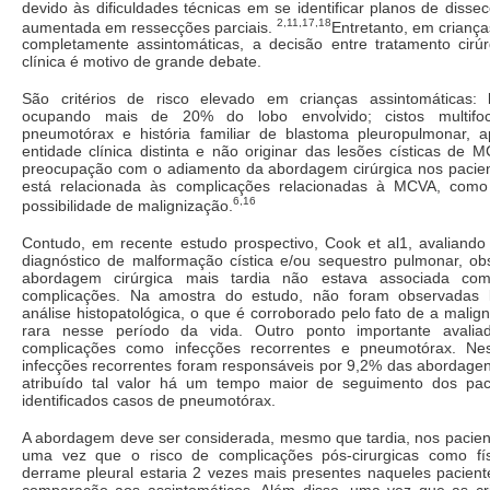
devido às dificuldades técnicas em se identificar planos de diss
2,11,17,18
aumentada em ressecções parciais.
Entretanto, em crian
completamente assintomáticas, a decisão entre tratamento cirú
clínica é motivo de grande debate.
São critérios de risco elevado em crianças assintomáticas: 
ocupando mais de 20% do lobo envolvido; cistos multifoca
pneumotórax e história familiar de blastoma pleuropulmonar, 
entidade clínica distinta e não originar das lesões císticas de 
preocupação com o adiamento da abordagem cirúrgica nos pacien
está relacionada às complicações relacionadas à MCVA, como
6,16
possibilidade de malignização.
Contudo, em recente estudo prospectivo, Cook et al1, avaliando
diagnóstico de malformação cística e/ou sequestro pulmonar, 
abordagem cirúrgica mais tardia não estava associada c
complicações. Na amostra do estudo, não foram observadas 
análise histopatológica, o que é corroborado pelo fato de a malig
rara nesse período da vida. Outro ponto importante avalia
complicações como infecções recorrentes e pneumotórax. Ne
infecções recorrentes foram responsáveis por 9,2% das abordagen
atribuído tal valor há um tempo maior de seguimento dos pac
identificados casos de pneumotórax.
A abordagem deve ser considerada, mesmo que tardia, nos pacient
uma vez que o risco de complicações pós-cirurgicas como fís
derrame pleural estaria 2 vezes mais presentes naqueles pacient