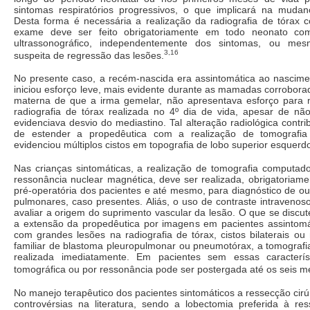
sintomas respiratórios progressivos, o que implicará na mud
Desta forma é necessária a realização da radiografia de tórax 
exame deve ser feito obrigatoriamente em todo neonato com 
ultrassonográfico, independentemente dos sintomas, ou me
3,16
suspeita de regressão das lesões.
No presente caso, a recém-nascida era assintomática ao nascimen
iniciou esforço leve, mais evidente durante as mamadas corrobor
materna de que a irma gemelar, não apresentava esforço para
radiografia de tórax realizada no 4º dia de vida, apesar de não
evidenciava desvio do mediastino. Tal alteração radiológica contri
de estender a propedêutica com a realização de tomografia
evidenciou múltiplos cistos em topografia de lobo superior esquerd
Nas crianças sintomáticas, a realização de tomografia computado
ressonância nuclear magnética, deve ser realizada, obrigatoriame
pré-operatória dos pacientes e até mesmo, para diagnóstico de o
pulmonares, caso presentes. Aliás, o uso de contraste intravenoso
avaliar a origem do suprimento vascular da lesão. O que se discut
a extensão da propedêutica por imagens em pacientes assintomá
com grandes lesões na radiografia de tórax, cistos bilaterais ou m
familiar de blastoma pleuropulmonar ou pneumotórax, a tomografi
realizada imediatamente. Em pacientes sem essas característ
tomográfica ou por ressonância pode ser postergada até os seis m
No manejo terapêutico dos pacientes sintomáticos a ressecção cirú
controvérsias na literatura, sendo a lobectomia preferida à r