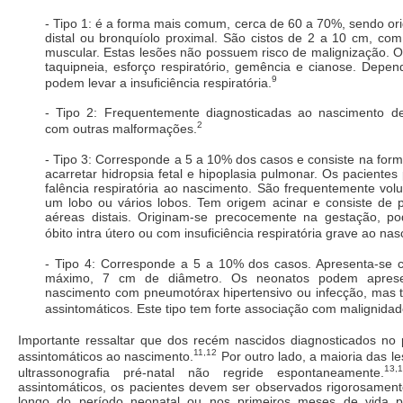
- Tipo 1: é a forma mais comum, cerca de 60 a 70%, sendo ori
distal ou bronquíolo proximal. São cistos de 2 a 10 cm, co
muscular. Estas lesões não possuem risco de malignização. 
taquipneia, esforço respiratório, gemência e cianose. Depe
9
podem levar a insuficiência respiratória.
- Tipo 2: Frequentemente diagnosticadas ao nascimento d
2
com outras malformações.
- Tipo 3: Corresponde a 5 a 10% dos casos e consiste na for
acarretar hidropsia fetal e hipoplasia pulmonar. Os paciente
falência respiratória ao nascimento. São frequentemente vo
um lobo ou vários lobos. Tem origem acinar e consiste de p
aéreas distais. Originam-se precocemente na gestação, p
óbito intra útero ou com insuficiência respiratória grave ao na
- Tipo 4: Corresponde a 5 a 10% dos casos. Apresenta-se 
máximo, 7 cm de diâmetro. Os neonatos podem aprese
nascimento com pneumotórax hipertensivo ou infecção, ma
assintomáticos. Este tipo tem forte associação com malignidad
Importante ressaltar que dos recém nascidos diagnosticados no 
11,12
assintomáticos ao nascimento.
Por outro lado, a maioria das l
13,
ultrassonografia pré-natal não regride espontaneamente.
assintomáticos, os pacientes devem ser observados rigorosamen
longo do período neonatal ou nos primeiros meses de vida 