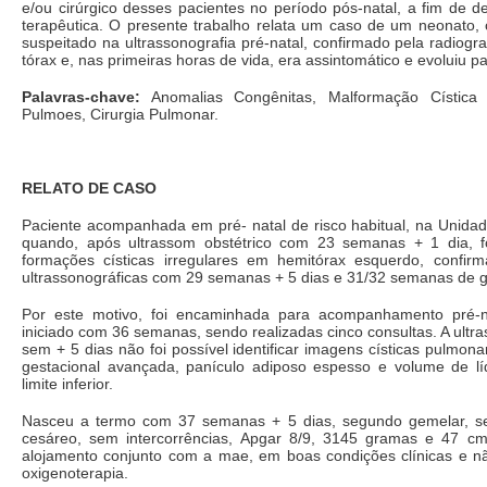
e/ou cirúrgico desses pacientes no período pós-natal, a fim de d
terapêutica. O presente trabalho relata um caso de um neonato, c
suspeitado na ultrassonografia pré-natal, confirmado pela radiogra
tórax e, nas primeiras horas de vida, era assintomático e evoluiu p
Palavras-chave:
Anomalias Congênitas, Malformação Cística
Pulmoes, Cirurgia Pulmonar.
RELATO DE CASO
Paciente acompanhada em pré- natal de risco habitual, na Unida
quando, após ultrassom obstétrico com 23 semanas + 1 dia, f
formações císticas irregulares em hemitórax esquerdo, confi
ultrassonográficas com 29 semanas + 5 dias e 31/32 semanas de 
Por este motivo, foi encaminhada para acompanhamento pré-na
iniciado com 36 semanas, sendo realizadas cinco consultas. A ultr
sem + 5 dias não foi possível identificar imagens císticas pulmona
gestacional avançada, panículo adiposo espesso e volume de lí
limite inferior.
Nasceu a termo com 37 semanas + 5 dias, segundo gemelar, se
cesáreo, sem intercorrências, Apgar 8/9, 3145 gramas e 47 c
alojamento conjunto com a mae, em boas condições clínicas e n
oxigenoterapia.