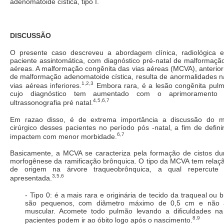
adenomatoide cística, tipo I.
DISCUSSÃO
O presente caso descreveu a abordagem clínica, radiológica 
paciente assintomática, com diagnóstico pré-natal de malformaçã
aéreas. A malformação congênita das vias aéreas (MCVA), anteri
de malformação adenomatoide cística, resulta de anormalidades 
1,2,3
vias aéreas inferiores.
Embora rara, é a lesão congênita pul
cujo diagnóstico tem aumentado com o aprimoramento 
4,5,6,7
ultrassonografia pré natal.
Em razao disso, é de extrema importância a discussão do ma
cirúrgico desses pacientes no período pós -natal, a fim de defi
6,7
impactem com menor morbidade.
Basicamente, a MCVA se caracteriza pela formação de cistos du
morfogênese da ramificação brônquica. O tipo da MCVA tem relaçã
de origem na árvore traqueobrônquica, a qual repercute n
3,5,6
apresentada.
- Tipo 0: é a mais rara e originária de tecido da traqueal ou 
são pequenos, com diâmetro máximo de 0,5 cm e não a
muscular. Acomete todo pulmão levando a dificuldades na
8,9
pacientes podem ir ao óbito logo após o nascimento.