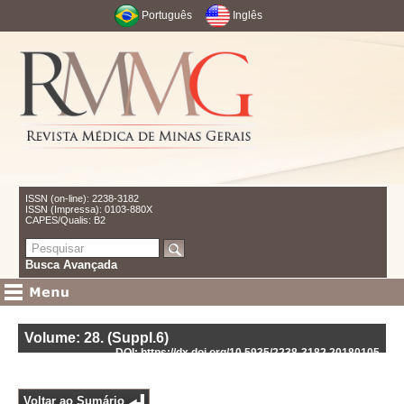
Português
Inglês
ISSN (on-line): 2238-3182
ISSN (Impressa): 0103-880X
CAPES/Qualis: B2
Busca Avançada
Volume: 28
.
(Suppl.6)
DOI: https://dx.doi.org/10.5935/2238-3182.20180105
Voltar ao Sumário