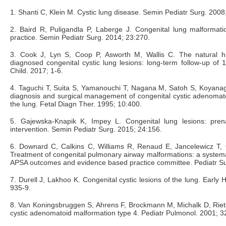
1. Shanti C, Klein M. Cystic lung disease. Semin Pediatr Surg. 2008
2. Baird R, Puligandla P, Laberge J. Congenital lung malformati
practice. Semin Pediatr Surg. 2014; 23:270.
3. Cook J, Lyn S, Coop P, Asworth M, Wallis C. The natural his
diagnosed congenital cystic lung lesions: long-term follow-up of 
Child. 2017; 1-6.
4. Taguchi T, Suita S, Yamanouchi T, Nagana M, Satoh S, Koyanagi 
diagnosis and surgical management of congenital cystic adenomat
the lung. Fetal Diagn Ther. 1995; 10:400.
5. Gajewska-Knapik K, Impey L. Congenital lung lesions: pren
intervention. Semin Pediatr Surg. 2015; 24:156.
6. Downard C, Calkins C, Williams R, Renaud E, Jancelewicz T, G
Treatment of congenital pulmonary airway malformations: a systema
APSA outcomes and evidence based practice committee. Pediatr Sur
7. Durell J, Lakhoo K. Congenital cystic lesions of the lung. Earl
935-9.
8. Van Koningsbruggen S, Ahrens F, Brockmann M, Michalk D, Riet
cystic adenomatoid malformation type 4. Pediatr Pulmonol. 2001; 3