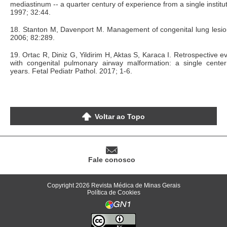
mediastinum -- a quarter century of experience from a single institut
1997; 32:44.
18. Stanton M, Davenport M. Management of congenital lung lesio
2006; 82:289.
19. Ortac R, Diniz G, Yildirim H, Aktas S, Karaca I. Retrospective ev
with congenital pulmonary airway malformation: a single cente
years. Fetal Pediatr Pathol. 2017; 1-6.
Voltar ao Topo
Fale conosco
Copyright 2026 Revista Médica de Minas Gerais
Política de Cookies