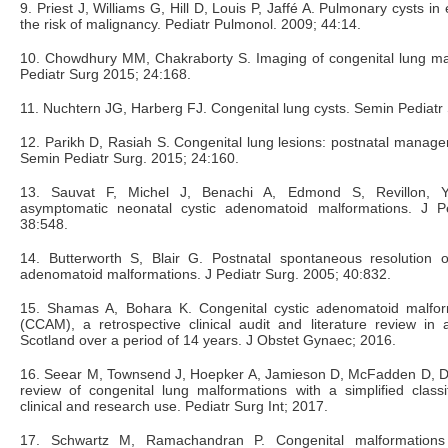
9. Priest J, Williams G, Hill D, Louis P, Jaffé A. Pulmonary cysts in
the risk of malignancy. Pediatr Pulmonol. 2009; 44:14.
10. Chowdhury MM, Chakraborty S. Imaging of congenital lung ma
Pediatr Surg 2015; 24:168.
11. Nuchtern JG, Harberg FJ. Congenital lung cysts. Semin Pediatr
12. Parikh D, Rasiah S. Congenital lung lesions: postnatal mana
Semin Pediatr Surg. 2015; 24:160.
13. Sauvat F, Michel J, Benachi A, Edmond S, Revillon, 
asymptomatic neonatal cystic adenomatoid malformations. J P
38:548.
14. Butterworth S, Blair G. Postnatal spontaneous resolution of
adenomatoid malformations. J Pediatr Surg. 2005; 40:832.
15. Shamas A, Bohara K. Congenital cystic adenomatoid malfor
(CCAM), a retrospective clinical audit and literature review in a
Scotland over a period of 14 years. J Obstet Gynaec; 2016.
16. Seear M, Townsend J, Hoepker A, Jamieson D, McFadden D, Dai
review of congenital lung malformations with a simplified classi
clinical and research use. Pediatr Surg Int; 2017.
17. Schwartz M, Ramachandran P. Congenital malformations