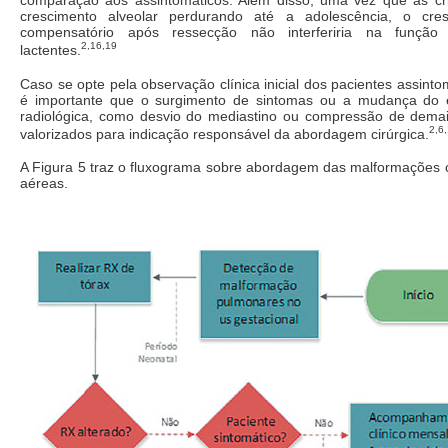
comparação aos assintomáticos. Além disso, uma vez que as c
crescimento alveolar perdurando até a adolescência, o cre
compensatório após ressecção não interferiria na função
2,16,19
lactentes.
Caso se opte pela observação clínica inicial dos pacientes assin
é importante que o surgimento de sintomas ou a mudança do
radiológica, como desvio do mediastino ou compressão de demai
2,6
valorizados para indicação responsável da abordagem cirúrgica.
A Figura 5 traz o fluxograma sobre abordagem das malformações c
aéreas.