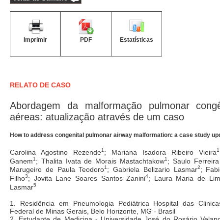
Imprimir
PDF
Estatísticas
RELATO DE CASO
Abordagem da malformação pulmonar congê
aéreas: atualização através de um caso
How to address congenital pulmonar airway malformation: a case study up
1
1
Carolina Agostino Rezende
; Mariana Isadora Ribeiro Vieira
1
1
Ganem
; Thalita Ivata de Morais Mastachtakow
; Saulo Ferreira
1
2
Marugeiro de Paula Teodoro
; Gabriela Belizario Lasmar
; Fab
3
4
Filho
; Jovita Lane Soares Santos Zanini
; Laura Maria de Lim
5
Lasmar
1. Residência em Pneumologia Pediátrica Hospital das Clinic
Federal de Minas Gerais, Belo Horizonte, MG - Brasil
2. Estudante de Medicina - Universidade José do Rosário Velano