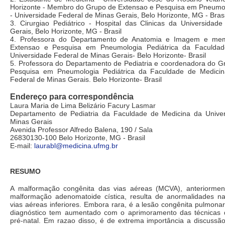
Horizonte - Membro do Grupo de Extensao e Pesquisa em Pneumol
- Universidade Federal de Minas Gerais, Belo Horizonte, MG - Brasi
3. Cirurgiao Pediátrico - Hospital das Clinicas da Universidad
Gerais, Belo Horizonte, MG - Brasil
4. Professora do Departamento de Anatomia e Imagem e me
Extensao e Pesquisa em Pneumologia Pediátrica da Faculda
Universidade Federal de Minas Gerais- Belo Horizonte- Brasil
5. Professora do Departamento de Pediatria e coordenadora do G
Pesquisa em Pneumologia Pediátrica da Faculdade de Medicin
Federal de Minas Gerais. Belo Horizonte- Brasil
Endereço para correspondência
Laura Maria de Lima Belizário Facury Lasmar
Departamento de Pediatria da Faculdade de Medicina da Unive
Minas Gerais
Avenida Professor Alfredo Balena, 190 / Sala
26830130-100 Belo Horizonte, MG - Brasil
E-mail:
laurabl@medicina.ufmg.br
RESUMO
A malformação congênita das vias aéreas (MCVA), anteriorme
malformação adenomatoide cística, resulta de anormalidades 
vias aéreas inferiores. Embora rara, é a lesão congênita pulmon
diagnóstico tem aumentado com o aprimoramento das técnicas d
pré-natal. Em razao disso, é de extrema importância a discussão