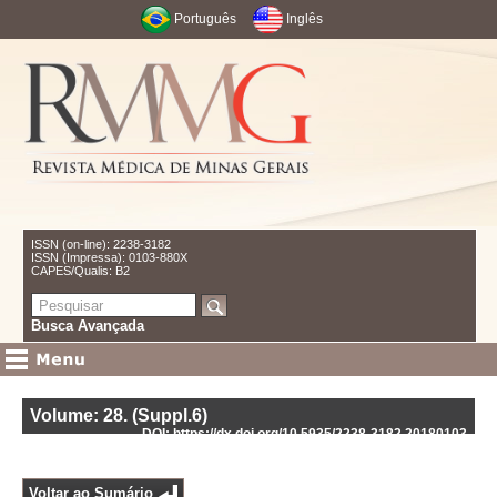
Português
Inglês
ISSN (on-line): 2238-3182
ISSN (Impressa): 0103-880X
CAPES/Qualis: B2
Busca Avançada
Volume: 28
.
(Suppl.6)
DOI: https://dx.doi.org/10.5935/2238-3182.20180103
Voltar ao Sumário