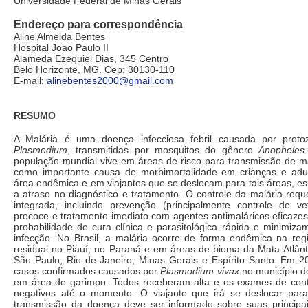
Universidade Federal de Minas Gerais
Endereço para correspondência
Aline Almeida Bentes
Hospital Joao Paulo II
Alameda Ezequiel Dias, 345 Centro
Belo Horizonte, MG. Cep: 30130-110
E-mail:
alinebentes2000@gmail.com
RESUMO
A Malária é uma doença infecciosa febril causada por proto
Plasmodium
, transmitidas por mosquitos do gênero
Anopheles
população mundial vive em áreas de risco para transmissão de ma
como importante causa de morbimortalidade em crianças e adu
área endêmica e em viajantes que se deslocam para tais áreas, e
a atraso no diagnóstico e tratamento. O controle da malária re
integrada, incluindo prevenção (principalmente controle de vet
precoce e tratamento imediato com agentes antimaláricos eficaze
probabilidade de cura clínica e parasitológica rápida e minimiz
infecção. No Brasil, a malária ocorre de forma endêmica na re
residual no Piauí, no Paraná e em áreas de bioma da Mata Atlânt
São Paulo, Rio de Janeiro, Minas Gerais e Espírito Santo. Em 2
casos confirmados causados por
Plasmodium vivax
no município d
em área de garimpo. Todos receberam alta e os exames de cont
negativos até o momento. O viajante que irá se deslocar par
transmissão da doença deve ser informado sobre suas principa