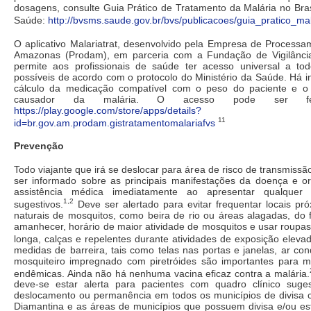
dosagens, consulte Guia Prático de Tratamento da Malária no Brasi
Saúde:
http://bvsms.saude.gov.br/bvs/publicacoes/guia_pratico_mal
O aplicativo Malariatrat, desenvolvido pela Empresa de Process
Amazonas (Prodam), em parceria com a Fundação de Vigilânci
permite aos profissionais de saúde ter acesso universal a to
possíveis de acordo com o protocolo do Ministério da Saúde. Há 
cálculo da medicação compatível com o peso do paciente e o 
causador da malária. O acesso pode ser fei
https://play.google.com/store/apps/details?
11
id=br.gov.am.prodam.gistratamentomalariafvs
Prevenção
Todo viajante que irá se deslocar para área de risco de transmissã
ser informado sobre as principais manifestações da doença e or
assistência médica imediatamente ao apresentar qualquer 
1,2
sugestivos.
Deve ser alertado para evitar frequentar locais pr
naturais de mosquitos, como beira de rio ou áreas alagadas, do f
amanhecer, horário de maior atividade de mosquitos e usar roupa
longa, calças e repelentes durante atividades de exposição eleva
medidas de barreira, tais como telas nas portas e janelas, ar co
mosquiteiro impregnado com piretróides são importantes para 
endêmicas. Ainda não há nenhuma vacina eficaz contra a malária.
deve-se estar alerta para pacientes com quadro clínico suges
deslocamento ou permanência em todos os municípios de divisa 
Diamantina e as áreas de municípios que possuem divisa e/ou est