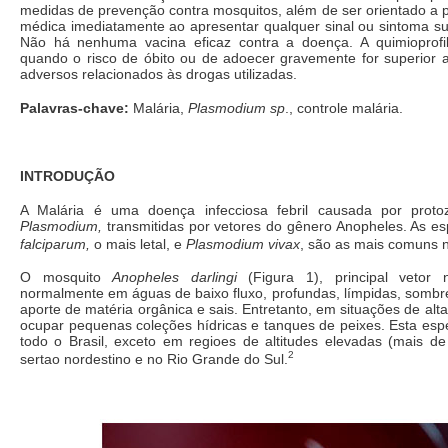
medidas de prevenção contra mosquitos, além de ser orientado a p
médica imediatamente ao apresentar qualquer sinal ou sintoma su
Não há nenhuma vacina eficaz contra a doença. A quimioprofil
quando o risco de óbito ou de adoecer gravemente for superior a
adversos relacionados às drogas utilizadas.
Palavras-chave:
Malária,
Plasmodium sp
., controle malária.
INTRODUÇÃO
A Malária é uma doença infecciosa febril causada por proto
Plasmodium,
transmitidas por vetores do gênero Anopheles. As e
falciparum,
o mais letal, e
Plasmodium vivax
, são as mais comuns n
O mosquito
Anopheles darlingi
(Figura 1), principal vetor 
normalmente em águas de baixo fluxo, profundas, límpidas, somb
aporte de matéria orgânica e sais. Entretanto, em situações de al
ocupar pequenas coleções hídricas e tanques de peixes. Esta espéc
todo o Brasil, exceto em regioes de altitudes elevadas (mais de
2
sertao nordestino e no Rio Grande do Sul.