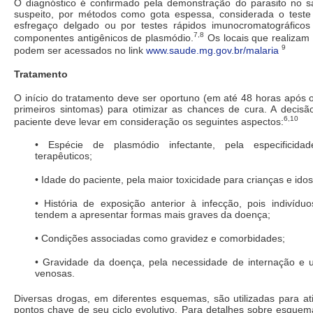
O diagnóstico é confirmado pela demonstração do parasito no s
suspeito, por métodos como gota espessa, considerada o teste
esfregaço delgado ou por testes rápidos imunocromatográfico
7,8
componentes antigênicos de plasmódio.
Os locais que realiza
9
podem ser acessados no link
www.saude.mg.gov.br/malaria
Tratamento
O início do tratamento deve ser oportuno (em até 48 horas após 
primeiros sintomas) para otimizar as chances de cura. A decisã
6,10
paciente deve levar em consideração os seguintes aspectos:
• Espécie de plasmódio infectante, pela especificid
terapêuticos;
• Idade do paciente, pela maior toxicidade para crianças e ido
• História de exposição anterior à infecção, pois indivídu
tendem a apresentar formas mais graves da doença;
• Condições associadas como gravidez e comorbidades;
• Gravidade da doença, pela necessidade de internação e
venosas.
Diversas drogas, em diferentes esquemas, são utilizadas para at
pontos chave de seu ciclo evolutivo. Para detalhes sobre esquem