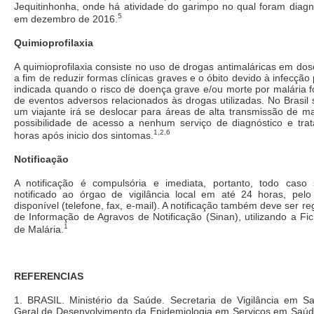
Jequitinhonha, onde há atividade do garimpo no qual foram diagn
5
em dezembro de 2016.
Quimioprofilaxia
A quimioprofilaxia consiste no uso de drogas antimaláricas em dos
a fim de reduzir formas clínicas graves e o óbito devido à infecção
indicada quando o risco de doença grave e/ou morte por malária fo
de eventos adversos relacionados às drogas utilizadas. No Brasil 
um viajante irá se deslocar para áreas de alta transmissão de m
possibilidade de acesso a nenhum serviço de diagnóstico e tr
1,2,6
horas após inicio dos sintomas.
Notificação
A notificação é compulsória e imediata, portanto, todo caso
notificado ao órgao de vigilância local em até 24 horas, pel
disponível (telefone, fax, e-mail). A notificação também deve ser r
de Informação de Agravos de Notificação (Sinan), utilizando a Fi
1
de Malária.
REFERENCIAS
1. BRASIL. Ministério da Saúde. Secretaria de Vigilância em 
Geral de Desenvolvimento da Epidemiologia em Serviços em Saúde.