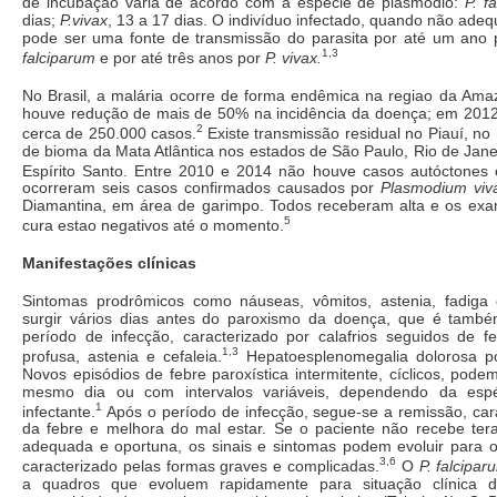
de incubação varia de acordo com a espécie de plasmódio:
P. f
dias;
P.vivax
, 13 a 17 dias. O indivíduo infectado, quando não ade
pode ser uma fonte de transmissão do parasita por até um ano 
1,3
falciparum
e por até três anos por
P. vivax.
No Brasil, a malária ocorre de forma endêmica na regiao da Ama
houve redução de mais de 50% na incidência da doença; em 2012
2
cerca de 250.000 casos.
Existe transmissão residual no Piauí, n
de bioma da Mata Atlântica nos estados de São Paulo, Rio de Jane
Espírito Santo. Entre 2010 e 2014 não houve casos autóctone
ocorreram seis casos confirmados causados por
Plasmodium viv
Diamantina, em área de garimpo. Todos receberam alta e os exa
5
cura estao negativos até o momento.
Manifestações clínicas
Sintomas prodrômicos como náuseas, vômitos, astenia, fadiga
surgir vários dias antes do paroxismo da doença, que é tamb
período de infecção, caracterizado por calafrios seguidos de fe
1,3
profusa, astenia e cefaleia.
Hepatoesplenomegalia dolorosa po
Novos episódios de febre paroxística intermitente, cíclicos, po
mesmo dia ou com intervalos variáveis, dependendo da esp
1
infectante.
Após o período de infecção, segue-se a remissão, cara
da febre e melhora do mal estar. Se o paciente não recebe terap
adequada e oportuna, os sinais e sintomas podem evoluir para o
3,6
caracterizado pelas formas graves e complicadas.
O
P. falcipar
a quadros que evoluem rapidamente para situação clínica 