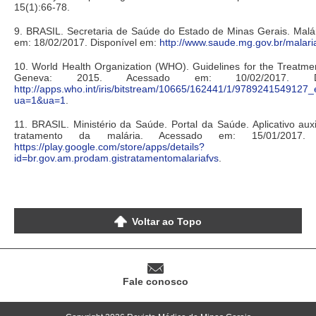
15(1):66-78.
9. BRASIL. Secretaria de Saúde do Estado de Minas Gerais. Malá
em: 18/02/2017. Disponível em:
http://www.saude.mg.gov.br/malari
10. World Health Organization (WHO). Guidelines for the Treatmen
Geneva: 2015. Acessado em: 10/02/2017. Di
http://apps.who.int/iris/bitstream/10665/162441/1/9789241549127_
ua=1&ua=1
.
11. BRASIL. Ministério da Saúde. Portal da Saúde. Aplicativo auxil
tratamento da malária. Acessado em: 15/01/2017. 
https://play.google.com/store/apps/details?
id=br.gov.am.prodam.gistratamentomalariafvs
.
Voltar ao Topo
Fale conosco