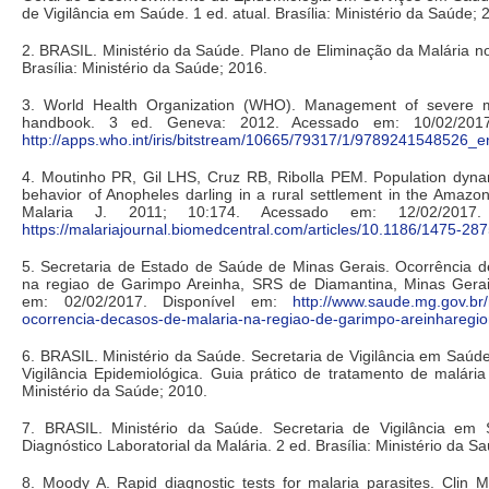
de Vigilância em Saúde. 1 ed. atual. Brasília: Ministério da Saúde; 
2. BRASIL. Ministério da Saúde. Plano de Eliminação da Malária no 
Brasília: Ministério da Saúde; 2016.
3. World Health Organization (WHO). Management of severe ma
handbook. 3 ed. Geneva: 2012. Acessado em: 10/02/2017
http://apps.who.int/iris/bitstream/10665/79317/1/9789241548526_e
4. Moutinho PR, Gil LHS, Cruz RB, Ribolla PEM. Population dynam
behavior of Anopheles darling in a rural settlement in the Amazon 
Malaria J. 2011; 10:174. Acessado em: 12/02/2017.
https://malariajournal.biomedcentral.com/articles/10.1186/1475-28
5. Secretaria de Estado de Saúde de Minas Gerais. Ocorrência d
na regiao de Garimpo Areinha, SRS de Diamantina, Minas Gera
em: 02/02/2017. Disponível em:
http://www.saude.mg.gov.br/
ocorrencia-decasos-de-malaria-na-regiao-de-garimpo-areinharegio
6. BRASIL. Ministério da Saúde. Secretaria de Vigilância em Saú
Vigilância Epidemiológica. Guia prático de tratamento de malária n
Ministério da Saúde; 2010.
7. BRASIL. Ministério da Saúde. Secretaria de Vigilância em
Diagnóstico Laboratorial da Malária. 2 ed. Brasília: Ministério da S
8. Moody A. Rapid diagnostic tests for malaria parasites. Clin M