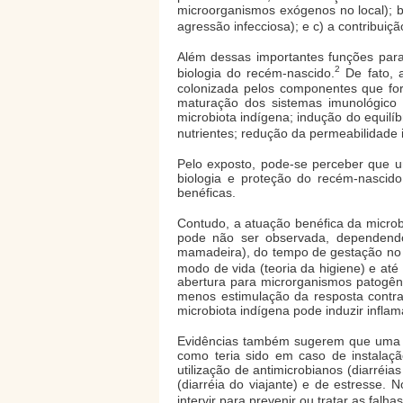
microorganismos exógenos no local); 
agressão infecciosa); e c) a contribuiçã
Além dessas importantes funções para
2
biologia do recém-nascido.
De fato, a
colonizada pelos componentes que fo
maturação dos sistemas imunológico 
microbiota indígena; indução do equilíb
nutrientes; redução da permeabilidade i
Pelo exposto, pode-se perceber que u
biologia e proteção do recém-nascid
benéficas.
Contudo, a atuação benéfica da microb
pode não ser observada, dependendo
mamadeira), do tempo de gestação no 
modo de vida (teoria da higiene) e até
abertura para microrganismos patogêni
menos estimulação da resposta contra
microbiota indígena pode induzir inflam
Evidências também sugerem que uma col
como teria sido em caso de instalaç
utilização de antimicrobianos (diarréia
(diarréia do viajante) e de estresse.
intervir para prevenir ou tratar as fal