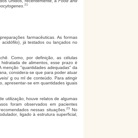
dos Unidos, recentemente, a
Food and
21
nocytogenes
.
u preparações farmacêuticas. As formas
 acidófilo), já testados ou lançados no
chê. Como, por definição, as células
 hidratada de alimentos, esse prazo é
. A menção "quantidades adequadas" da
ana, considera-se que para poder atuar
veis/ g ou ml de conteúdo. Para atingir
to, apresentar-se em quantidades iguais
de utilização, houve relatos de algumas
sos foram observados em pacientes
23
 recomendados nessas situações.
No
ulador, ligado à estrutura superficial,