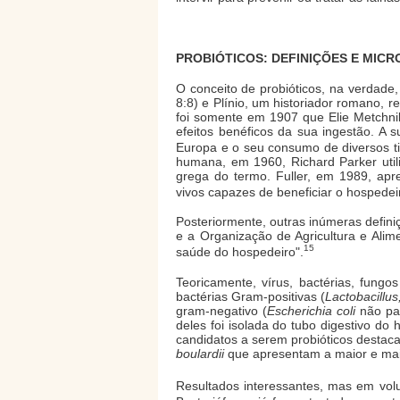
PROBIÓTICOS: DEFINIÇÕES E MIC
O conceito de probióticos, na verdade,
8:8) e Plínio, um historiador romano, 
foi somente em 1907 que Elie Metchnik
efeitos benéficos da sua ingestão. A
Europa e o seu consumo de diversos ti
humana, em 1960, Richard Parker utili
grega do termo. Fuller, em 1989, apr
vivos capazes de beneficiar o hospedeir
Posteriormente, outras inúmeras defi
e a Organização de Agricultura e Ali
15
saúde do hospedeiro".
Teoricamente, vírus, bactérias, fung
bactérias Gram-positivas (
Lactobacillus
gram-negativo (
Escherichia coli
não pat
deles foi isolada do tubo digestivo do
candidatos a serem probióticos desta
boulardii
que apresentam a maior e mais
Resultados interessantes, mas em vo