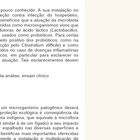
pouco conhecido. A sua instalação no
ção contra infecção do hospedeiro,
enefícios que a atuação da microbiota
inidos como microorganismos vivos que
toras de ácido láctico (
Lactobacillus,
 usados como probióticos. Para certas
eito positivo dos probióticos, como na
fecção pelo
Clostridium difficile
) e como
ridos no caso de doenças inflamatórias
cos, em particular para esclarecer os
a atuação. Tais esclarecimentos devem
a-análise, ensaio clínico.
 um microrganismo patogênico deverá
 proteção ecológica é conseqüência da
a indígena, que equivale à microflora
l similar à de um fígado) e seu impacto
espalhado nas diversas superfícies e
benéficas mais importantes oferecidas
mpede a instalação e multiplicação de