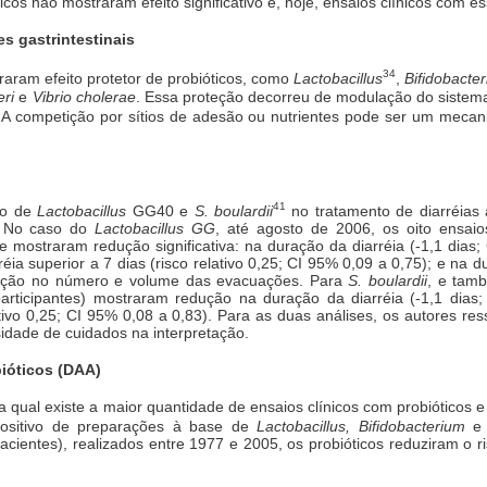
os não mostraram efeito significativo e, hoje, ensaios clínicos com es
s gastrintestinais
34
aram efeito protetor de probióticos, como
Lactobacillus
,
Bifidobacte
eri
e
Vibrio cholerae
. Essa proteção decorreu de modulação do sistem
 A competição por sítios de adesão ou nutrientes pode ser um meca
41
so de
Lactobacillus
GG40 e
S. boulardii
no tratamento de diarréia
s. No caso do
Lactobacillus GG
, até agosto de 2006, os oito ensaios
e mostraram redução significativa: na duração da diarréia (-1,1 dias;
rréia superior a 7 dias (risco relativo 0,25; CI 95% 0,09 a 0,75); e na
edução no número e volume das evacuações. Para
S. boulardii
, e tam
 participantes) mostraram redução na duração da diarréia (-1,1 dias
lativo 0,25; CI 95% 0,08 a 0,83). Para as duas análises, os autores re
sidade de cuidados na interpretação.
bióticos (DAA)
 qual existe a maior quantidade de ensaios clínicos com probióticos
positivo de preparações à base de
Lactobacillus, Bifidobacterium
pacientes), realizados entre 1977 e 2005, os probióticos reduziram o ris