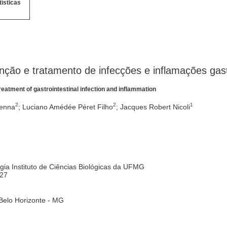
tísticas
nção e tratamento de infecções e inflamações gastr
treatment of gastrointestinal infection and inflammation
2
2
1
Penna
; Luciano Amédée Péret Filho
; Jacques Robert Nicoli
ia Instituto de Ciências Biológicas da UFMG
627
Belo Horizonte - MG