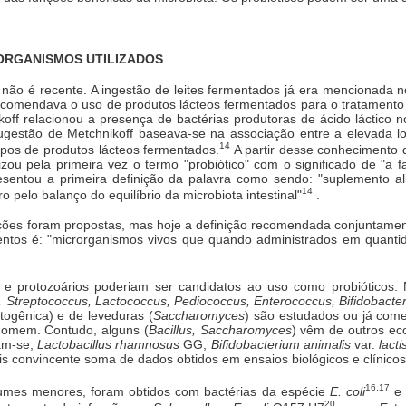
RORGANISMOS UTILIZADOS
 não é recente. A ingestão de leites fermentados já era mencionada 
recomendava o uso de produtos lácteos fermentados para o tratamento
off relacionou a presença de bactérias produtoras de ácido láctico n
 sugestão de Metchnikoff baseava-se na associação entre a elevada 
14
pos de produtos lácteos fermentados.
A partir desse conhecimento 
zou pela primeira vez o termo "probiótico" com o significado de "a 
esentou a primeira definição da palavra como sendo: "suplemento al
14
o pelo balanço do equilíbrio da microbiota intestinal"
.
nições foram propostas, mas hoje a definição recomendada conjuntame
mentos é: "microrganismos vivos que quando administrados em quant
os e protozoários poderiam ser candidatos ao uso como probióticos.
, Streptococcus, Lactococcus, Pediococcus, Enterococcus, Bifidobacteri
ogênica) e de leveduras (
Saccharomyces
) são estudados ou já come
 homem. Contudo, alguns (
Bacillus, Saccharomyces
) vêm de outros ec
cam-se,
Lactobacillus rhamnosus
GG,
Bifidobacterium animalis
var.
lacti
 convincente soma de dados obtidos em ensaios biológicos e clínicos
16,17
lumes menores, foram obtidos com bactérias da espécie
E. coli
e 
20