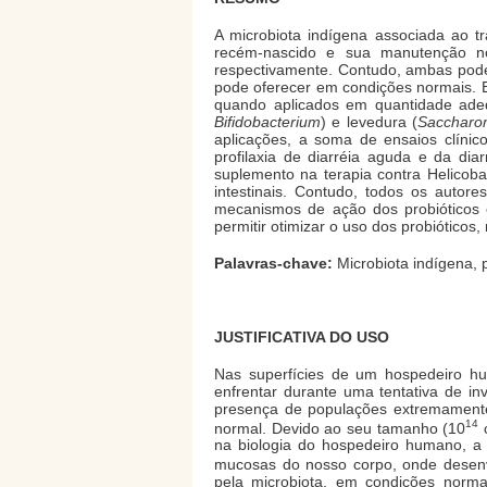
A microbiota indígena associada ao 
recém-nascido e sua manutenção no
respectivamente. Contudo, ambas pode
pode oferecer em condições normais. 
quando aplicados em quantidade adequ
Bifidobacterium
) e levedura (
Saccharom
aplicações, a soma de ensaios clínico
profilaxia de diarréia aguda e da dia
suplemento na terapia contra Helicoba
intestinais. Contudo, todos os autor
mecanismos de ação dos probióticos e
permitir otimizar o uso dos probióticos
Palavras-chave:
Microbiota indígena, p
JUSTIFICATIVA DO USO
Nas superfícies de um hospedeiro h
enfrentar durante uma tentativa de i
presença de populações extremamente 
14
normal. Devido ao seu tamanho (10
c
na biologia do hospedeiro humano, a
mucosas do nosso corpo, onde desenv
pela microbiota, em condições normai