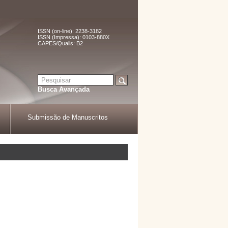
ISSN (on-line): 2238-3182
ISSN (Impressa): 0103-880X
CAPES/Qualis: B2
Busca Avançada
Submissão de Manuscritos