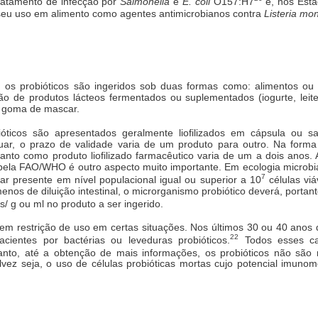
tratamento de infecção por
Salmonella
e
E. coli
O157:H7
e, nos Esta
seu uso em alimento como agentes antimicrobianos contra
Listeria mo
al, os probióticos são ingeridos sob duas formas como: alimentos o
são de produtos lácteos fermentados ou suplementados (iogurte, leite
é goma de mascar.
óticos são apresentados geralmente liofilizados em cápsula ou sa
tuar, o prazo de validade varia de um produto para outro. Na forma
nto como produto liofilizado farmacêutico varia de um a dois anos
pela FAO/WHO é outro aspecto muito importante. Em ecologia microbi
7
r presente em nível populacional igual ou superior a 10
células viá
nos de diluição intestinal, o microrganismo probiótico deverá, portan
s/ g ou ml no produto a ser ingerido.
em restrição de uso em certas situações. Nos últimos 30 ou 40 anos 
22
ientes por bactérias ou leveduras probióticos.
Todos esses ca
tanto, até a obtenção de mais informações, os probióticos não são
lvez seja, o uso de células probióticas mortas cujo potencial imunomod