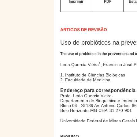
Imprimir
PDF
Esta
ARTIGOS DE REVISÃO
Uso de probióticos na preve
The use of probiotics in the prevention and 
1
Leda Quercia Vieira
; Francisco José 
1. Instituto de Ciências Biológicas
2. Faculdade de Medicina
Endereço para correspondência
Profa. Leda Quercia Vieira
Departamento de Bioquimica e Imunolog
Bloco 04 - Sl 189 Av. Antonio Carlos, 6
Belo Horizonte-MG CEP: 31.270-901
Universidade Federal de Minas Gerais 
RESUMO