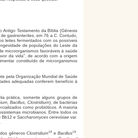
no Antigo Testamento da Bíblia (Gênesis
 de gastrenterites, em 76 a.C. Contudo,
os leites fermentados com os possíveis
longevidade de populações do Leste da
de microorganismos favoráveis à saúde
favor da vida", de acordo com a origem
imentar constituído de microrganismos
nte pela Organização Mundial de Saúde
idades adequadas conferem benefício à
 Na prática, somente alguns grupos de
um, Bacillus, Clostridium
), de bactérias
rcializados como probióticos. A maioria
ossistemas microbianos. Entre todos os
s
Bb12 e
Saccharomyces cerevisiae
var.
.
18
19
dos gêneros
Clostridium
e
Bacillus
.