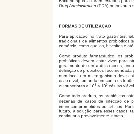
Bacteriófagos já foram testados para 
Drug Administration
(FDA) autorizou o 
FORMAS DE UTILIZAÇÃO
Para aplicação no trato gastrintestin
tradicionais de alimentos probióticos 
comércio, como queijos, biscoitos e at
Como produto farmacêutico, os probi
probióticas devem estar vivas para a
geralmente de um a dois meses, enqua
definição de probióticos recomendada 
num local, um microrganismo deve esta
esse nível, tomando em conta os fenôme
8
9
ou superiores a 10
a 10
células viávei
Como todo produto, os probióticos sofr
dezenas de casos de infecção de pac
imunocomprometidos ou críticos. Por
futuro, a solução para esses casos, ta
continuaria provavelmente intacto.