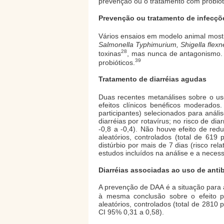
prevenção ou o tratamento com probiótic
Prevenção ou tratamento de infecçõe
Vários ensaios em modelo animal mostr
Salmonella Typhimurium, Shigella flexn
28
toxinas
, mas nunca de antagonismo.
39
probióticos.
Tratamento de diarréias agudas
Duas recentes metanálises sobre o u
efeitos clínicos benéficos moderado
participantes) selecionados para anális
diarréias por rotavírus; no risco de dia
-0,8 a -0,4). Não houve efeito de r
aleatórios, controlados (total de 619
distúrbio por mais de 7 dias (risco re
estudos incluídos na análise e a neces
Diarréias associadas ao uso de anti
A prevenção de DAA é a situação para a
à mesma conclusão sobre o efeito 
aleatórios, controlados (total de 2810 
CI 95% 0,31 a 0,58).