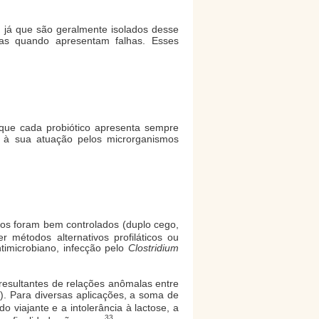
 já que são geralmente isolados desse
las quando apresentam falhas. Esses
r que cada probiótico apresenta sempre
 à sua atuação pelos microrganismos
ucos foram bem controlados (duplo cego,
r métodos alternativos profiláticos ou
ntimicrobiano, infecção pelo
Clostridium
 resultantes de relações anômalas entre
s). Para diversas aplicações, a soma de
do viajante e a intolerância à lactose, a
33