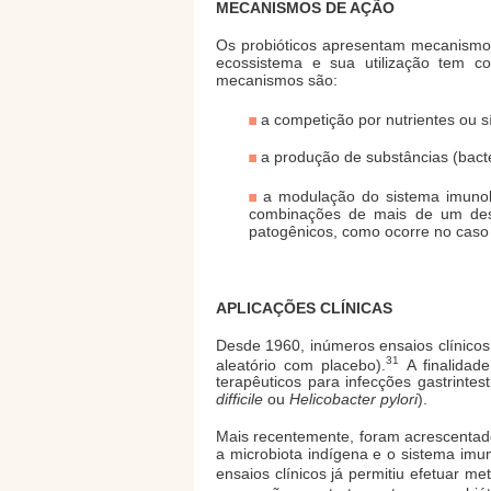
MECANISMOS DE AÇÃO
Os probióticos apresentam mecanismos
ecossistema e sua utilização tem c
mecanismos são:
a competição por nutrientes ou s
a produção de substâncias (bacte
a modulação do sistema imunol
combinações de mais de um dess
patogênicos, como ocorre no caso d
APLICAÇÕES CLÍNICAS
Desde 1960, inúmeros ensaios clínicos 
31
aleatório com placebo).
A finalidade
terapêuticos para infecções gastrintes
difficile
ou
Helicobacter pylori
).
Mais recentemente, foram acrescentados
a microbiota indígena e o sistema imun
ensaios clínicos já permitiu efetuar me