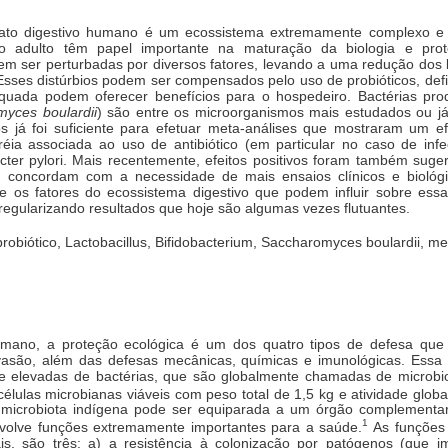
trato digestivo humano é um ecossistema extremamente complexo e 
 adulto têm papel importante na maturação da biologia e prote
m ser perturbadas por diversos fatores, levando a uma redução dos b
Esses distúrbios podem ser compensados pelo uso de probióticos, def
ada podem oferecer benefícios para o hospedeiro. Bactérias produ
yces boulardii
) são entre os microorganismos mais estudados ou já
s já foi suficiente para efetuar meta-análises que mostraram um ef
rréia associada ao uso de antibiótico (em particular no caso de in
cter pylori. Mais recentemente, efeitos positivos foram também suge
es concordam com a necessidade de mais ensaios clínicos e biológi
 os fatores do ecossistema digestivo que podem influir sobre ess
, regularizando resultados que hoje são algumas vezes flutuantes.
robiótico, Lactobacillus, Bifidobacterium, Saccharomyces boulardii, met
umano, a proteção ecológica é um dos quatro tipos de defesa que
nvasão, além das defesas mecânicas, químicas e imunológicas. Essa
elevadas de bactérias, que são globalmente chamadas de microbiot
élulas microbianas viáveis com peso total de 1,5 kg e atividade globa
 microbiota indígena pode ser equiparada a um órgão complementar 
1
olve funções extremamente importantes para a saúde.
As funções 
s, são três: a) a resistência à colonização por patógenos (que i