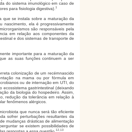
ada do sistema imunológico em caso de
1
res para fisiologia digestiva).
a que se instala sobre a maturação da
eu nascimento, ela é progressivamente
 microrganismos são responsáveis pela
rância em relação aos componentes da
testinal e dos sistemas de transporte de
amente importante para a maturação da
 que as suas funções continuem a ser
correta colonização de um recémnascido
amentação na mama ou por fórmula em
crobianos ou de internação em UTI, do
 ecossistema gastrintestinal (deixando
ação da biologia do hospedeiro. Assim,
o, redução da tolerância em relação à
ular fenômenos alérgicos.
icrobiota que nunca será tão eficiente
a sofrer perturbações resultantes da
, de mudanças drásticas de alimentação
perguntar se existem possibilidades de
12,13
 das respostas a essa questão.