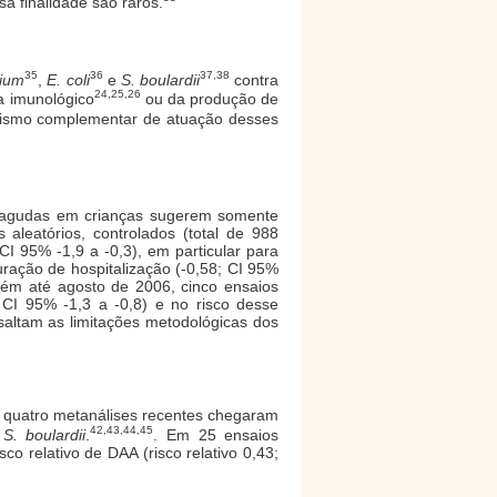
sa finalidade são raros.
35
36
37,38
rium
,
E. coli
e
S. boulardii
contra
24,25,26
a imunológico
ou da produção de
nismo complementar de atuação desses
s agudas em crianças sugerem somente
 aleatórios, controlados (total de 988
 CI 95% -1,9 a -0,3), em particular para
 duração de hospitalização (-0,58; CI 95%
bém até agosto de 2006, cinco ensaios
; CI 95% -1,3 a -0,8) e no risco desse
ssaltam as limitações metodológicas dos
 e quatro metanálises recentes chegaram
42,43,44,45
e
S. boulardii
.
. Em 25 ensaios
co relativo de DAA (risco relativo 0,43;