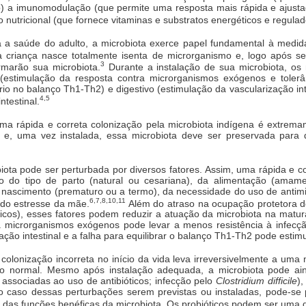
b) a imunomodulação (que permite uma resposta mais rápida e ajust
o nutricional (que fornece vitaminas e substratos energéticos e regulado
 a saúde do adulto, a microbiota exerce papel fundamental à medid
 criança nasce totalmente isenta de microrganismo e, logo após s
3
rmarão sua microbiota.
Durante a instalação de sua microbiota, os
(estimulação da resposta contra microrganismos exógenos e tole
rio no balanço Th1-Th2) e digestivo (estimulação da vascularização in
4,5
ntestinal.
ma rápida e correta colonização pela microbiota indígena é extrem
o e, uma vez instalada, essa microbiota deve ser preservada para
iota pode ser perturbada por diversos fatores. Assim, uma rápida e 
 do tipo de parto (natural ou cesariana), da alimentação (am
nascimento (prematuro ou a termo), da necessidade do uso de antimi
6,7,8,10,11
 do estresse da mãe.
Além do atraso na ocupação protetora do
cos), esses fatores podem reduzir a atuação da microbiota na matur
 microrganismos exógenos pode levar a menos resistência à infecçã
ação intestinal e a falha para equilibrar o balanço Th1-Th2 pode estim
onização incorreta no início da vida leva irreversivelmente a uma m
ão normal. Mesmo após instalação adequada, a microbiota pode aind
s associadas ao uso de antibióticos; infecção pelo
Clostridium difficile
)
 No caso dessas perturbações serem previstas ou instaladas, pode-se 
has das funções benéficas da microbiota. Os probióticos podem ser uma