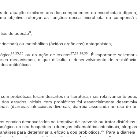
 de atuação similares aos dos componentes da microbiota indígena,
omo objetivo reforçar as funções dessa microbiota ou compensá-
8
ítios de adesão
;
riocinas) ou metabólitos (ácidos orgânicos) antagonistas;
24,25,26
27,28,29,30
ógico
ou da ação de toxinas
. É importante salienta
es mecanismos, o que dificulta o desenvolvimento de resistência
os antibióticos.
com probióticos foram descritos na literatura, mas relativamente po
 dos estudos iniciais com probióticos foi essencialmente desenvolve
tinais (diarréias infecciosas diversas, diarréia associada ao uso de a
 ensaios desenvolvidos na tentativa de prevenir ou tratar distúrbios
ológico do seu hospedeiro (doenças inflamatórias intestinais, alergia
32
tanálises para determinar a eficácia dos probióticos.
Para a diarréia 