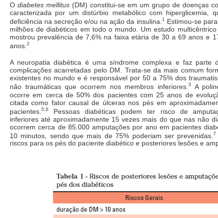
O
diabetes mellitus
(DM) constitui-se em um grupo de doenças com
caracterizada por um distúrbio metabólico com hiperglicemia, 
1
deficiência na secreção e/ou na ação da insulina.
Estimou-se para
milhões de diabéticos em todo o mundo. Um estudo multicêntrico 
mostrou prevalência de 7,6% na faixa etária de 30 a 69 anos e 1
2
anos.
A neuropatia diabética é uma síndrome complexa e faz parte 
complicações acarretadas pelo DM. Trata-se da mais comum for
existentes no mundo e é responsável por 50 a 75% dos traumat
3
não traumáticas que ocorrem nos membros inferiores.
A poline
ocorre em cerca de 50% dos pacientes com 25 anos de evoluç
citada como fator causal de úlceras nos pés em aproximadame
5,6
pacientes.
Pessoas diabéticas podem ter risco de amput
inferiores até aproximadamente 15 vezes mais do que nas não di
ocorrem cerca de 85.000 amputações por ano em pacientes diab
7
10 minutos, sendo que mais de 75% poderiam ser prevenidas.
riscos para os pés do paciente diabético e posteriores lesões e am