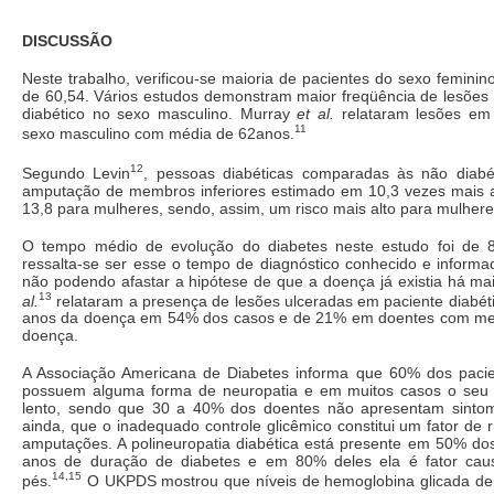
DISCUSSÃO
Neste trabalho, verificou-se maioria de pacientes do sexo femini
de 60,54. Vários estudos demonstram maior freqüência de lesões 
diabético no sexo masculino. Murray
et al.
relataram lesões em
11
sexo masculino com média de 62anos.
12
Segundo Levin
, pessoas diabéticas comparadas às não diabé
amputação de membros inferiores estimado em 10,3 vezes mais 
13,8 para mulheres, sendo, assim, um risco mais alto para mulhere
O tempo médio de evolução do diabetes neste estudo foi de 8
ressalta-se ser esse o tempo de diagnóstico conhecido e informa
não podendo afastar a hipótese de que a doença já existia há m
13
al.
relataram a presença de lesões ulceradas em paciente diabét
anos da doença em 54% dos casos e de 21% em doentes com me
doença.
A Associação Americana de Diabetes informa que 60% dos paci
possuem alguma forma de neuropatia e em muitos casos o seu 
lento, sendo que 30 a 40% dos doentes não apresentam sintomas
ainda, que o inadequado controle glicêmico constitui um fator de r
amputações. A polineuropatia diabética está presente em 50% do
anos de duração de diabetes e em 80% deles ela é fator caus
14,15
pés.
O UKPDS mostrou que níveis de hemoglobina glicada d