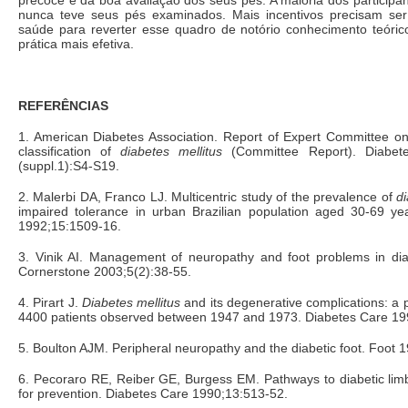
precoce e da boa avaliação dos seus pés. A maioria dos participa
nunca teve seus pés examinados. Mais incentivos precisam ser
saúde para reverter esse quadro de notório conhecimento teóric
prática mais efetiva.
REFERÊNCIAS
1. American Diabetes Association. Report of Expert Committee on
classification of
diabetes mellitus
(Committee Report). Diabet
(suppl.1):S4-S19.
2. Malerbi DA, Franco LJ. Multicentric study of the prevalence of
di
impaired tolerance in urban Brazilian population aged 30-69 ye
1992;15:1509-16.
3. Vinik AI. Management of neuropathy and foot problems in diab
Cornerstone 2003;5(2):38-55.
4. Pirart J.
Diabetes mellitus
and its degenerative complications: a 
4400 patients observed between 1947 and 1973. Diabetes Care 19
5. Boulton AJM. Peripheral neuropathy and the diabetic foot. Foot 
6. Pecoraro RE, Reiber GE, Burgess EM. Pathways to diabetic lim
for prevention. Diabetes Care 1990;13:513-52.