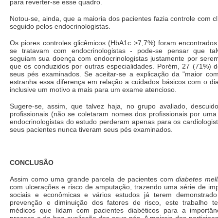
para reverter-se esse quadro.
Notou-se, ainda, que a maioria dos pacientes fazia controle com cl
seguido pelos endocrinologistas.
Os piores controles glicêmicos (HbA1c >7,7%) foram encontrados
se tratavam com endocrinologistas - pode-se pensar que talv
seguiam sua doença com endocrinologistas justamente por sere
que os conduzidos por outras especialidades. Porém, 27 (71%) d
seus pés examinados. Se aceitar-se a explicação da "maior com
estranha essa diferença em relação a cuidados básicos com o dia
inclusive um motivo a mais para um exame atencioso.
Sugere-se, assim, que talvez haja, no grupo avaliado, descuid
profissionais (não se coletaram nomes dos profissionais por uma
endocrinologistas do estudo perderam apenas para os cardiologis
seus pacientes nunca tiveram seus pés examinados.
CONCLUSÃO
Assim como uma grande parcela de pacientes com
diabetes mell
com ulcerações e risco de amputação, trazendo uma série de im
sociais e econômicas e vários estudos já terem demonstrado
prevenção e diminuição dos fatores de risco, este trabalho ten
médicos que lidam com pacientes diabéticos para a importânc