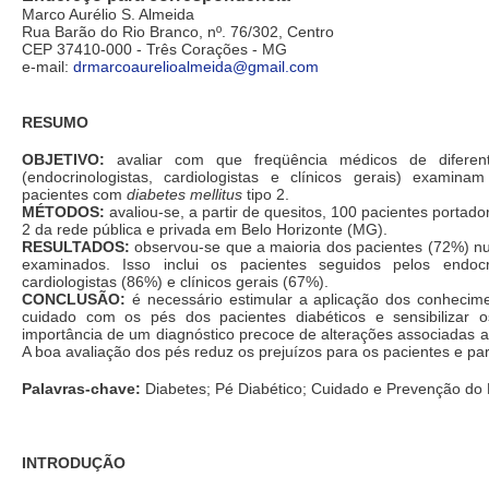
Marco Aurélio S. Almeida
Rua Barão do Rio Branco, nº. 76/302, Centro
CEP 37410-000 - Três Corações - MG
e-mail:
drmarcoaurelioalmeida@gmail.com
RESUMO
OBJETIVO:
avaliar com que freqüência médicos de diferent
(endocrinologistas, cardiologistas e clínicos gerais) exami
pacientes com
diabetes mellitus
tipo 2.
MÉTODOS:
avaliou-se, a partir de quesitos, 100 pacientes portado
2 da rede pública e privada em Belo Horizonte (MG).
RESULTADOS:
observou-se que a maioria dos pacientes (72%) nu
examinados. Isso inclui os pacientes seguidos pelos endocri
cardiologistas (86%) e clínicos gerais (67%).
CONCLUSÃO:
é necessário estimular a aplicação dos conhecime
cuidado com os pés dos pacientes diabéticos e sensibilizar 
importância de um diagnóstico precoce de alterações associadas 
A boa avaliação dos pés reduz os prejuízos para os pacientes e pa
Palavras-chave:
Diabetes; Pé Diabético; Cuidado e Prevenção do 
INTRODUÇÃO