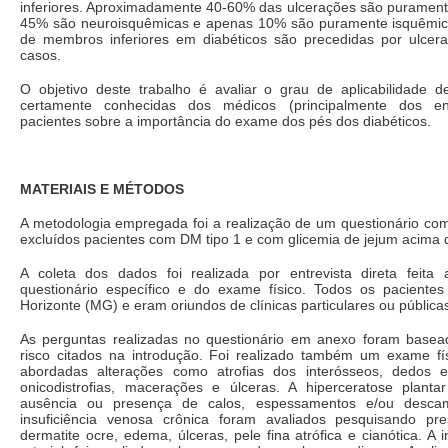
inferiores. Aproximadamente 40-60% das ulcerações são puramente
45% são neuroisquêmicas e apenas 10% são puramente isquêmic
de membros inferiores em diabéticos são precedidas por ulce
casos.
O objetivo deste trabalho é avaliar o grau de aplicabilidade d
certamente conhecidas dos médicos (principalmente dos end
pacientes sobre a importância do exame dos pés dos diabéticos.
MATERIAIS E MÉTODOS
A metodologia empregada foi a realização de um questionário com
excluídos pacientes com DM tipo 1 e com glicemia de jejum acima 
A coleta dos dados foi realizada por entrevista direta feita
questionário específico e do exame físico. Todos os pacient
Horizonte (MG) e eram oriundos de clínicas particulares ou pública
As perguntas realizadas no questionário em anexo foram basea
risco citados na introdução. Foi realizado também um exame fí
abordadas alterações como atrofias dos interósseos, dedos e
onicodistrofias, macerações e úlceras. A hiperceratose plantar
ausência ou presença de calos, espessamentos e/ou descam
insuficiência venosa crônica foram avaliados pesquisando pr
dermatite ocre, edema, úlceras, pele fina atrófica e cianótica. A i