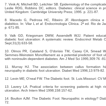
7. Vinik Al, Mitchell BD, Leitchter SB. Epidemiology of the complicati
Leslie RDG, Robbins DC, editors. Diabetes: clinical science in p
United Kingdom: Cambridge University Press; 1995. p. 221-87.
8. Macedo G, Pedrosa HC, Ribeiro JF. Abordagem clínica e 
diabético. In: Vilar L
et al
. Endocrinologia Clínica. 2ª ed. Rio de J
p. 671-85.
9. Valk GD, Kriegsmam DMW, Assendelft WJJ. Patient educati
diabetic foot ulceration: A systematic review. Endocrinol Metab
Sept;31(3):633-58.
10. Olmos PR, Cataland S, O'dorisio TM, Casey CA, Smead 
Semmes-Weinstein Monofilament as a potential predictor of foot ulc
with noninsulin-dependent diabetes. Am J Med Sci 1995;309:76 -81
11. Murray HJ. The association between callus formation h
neuropathy in diabetic foot ulceration. Diabet Med 1996;13:979-82.
12. Levin ME; O'neal FW. The Diabetic foot. St. Luis.Missouri: CV 
13. Lavery LA. Pratical criteria for screening patients at high ri
ulceration. Arch Intern Med 1998;158:157-62.
14. Boulton AJM. The Diabetic Foot: Neuropathic in etiology? Di
72.