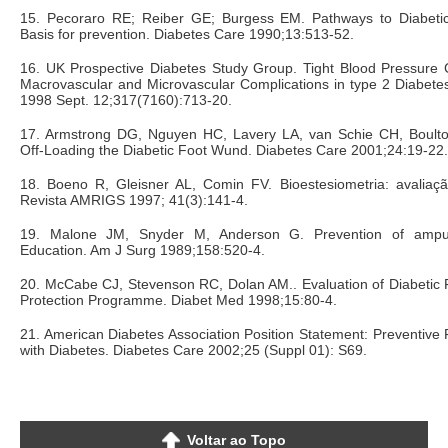
15. Pecoraro RE; Reiber GE; Burgess EM. Pathways to Diabeti
Basis for prevention. Diabetes Care 1990;13:513-52.
16. UK Prospective Diabetes Study Group. Tight Blood Pressure C
Macrovascular and Microvascular Complications in type 2 Diabet
1998 Sept. 12;317(7160):713-20.
17. Armstrong DG, Nguyen HC, Lavery LA, van Schie CH, Boulto
Off-Loading the Diabetic Foot Wund. Diabetes Care 2001;24:19-22.
18. Boeno R, Gleisner AL, Comin FV. Bioestesiometria: avaliaç
Revista AMRIGS 1997; 41(3):141-4.
19. Malone JM, Snyder M, Anderson G. Prevention of amput
Education. Am J Surg 1989;158:520-4.
20. McCabe CJ, Stevenson RC, Dolan AM.. Evaluation of Diabetic 
Protection Programme. Diabet Med 1998;15:80-4.
21. American Diabetes Association Position Statement: Preventive 
with Diabetes. Diabetes Care 2002;25 (Suppl 01): S69.
Voltar ao Topo