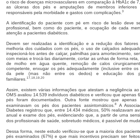
o risco de doenças microvasculares em comparação à HbA1c de 7
as úlceras dos pés e amputações de membros inferiores s
3
responsáveis pela morbidade e gastos com complicações.
A identificação do paciente com pé em risco de lesão deve s
profissional, bem como do paciente, e ocupação de cada me
atenção a pacientes diabéticos.
Devem ser realizadas a identificação e a redução dos fatores
melhoria dos cuidados com os pés, o uso de calçados adequad
inspecioná-los antes de calçar, palmilhas para amortecimento, s
com meias e trocá-las diariamente, cortar as unhas de forma reta,
de molho em água quente, remoção de calos cirurgicamente
competente, enxugar os pés adequadamente (inclusive entre os 
da pele (mas não entre os dedos) e educação dos p
17,18,19,20
familiares.
Assim, existem várias informações que atestam a negligência a
OMS avaliou 14.539 indivíduos diabéticos e verificou que apenas
pés foram documentados. Outra fonte mostrou que apenas
8
examinavam os pés dos pacientes assintomáticos.
A Associa
Diabetes registrou que, entre 14.434 médicos, 50% realizavam av
anual e exame dos pés, evidenciando que, a partir de uma sensib
dos profissionais de saúde, sobretudo médicos, é passível de mud
Dessa forma, neste estudo verificou-se que a maioria dos pacien
pés examinados (67%) e que mais incentivos precisam ser feito