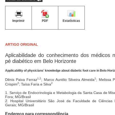
Imprimir
PDF
Estatísticas
ARTIGO ORIGINAL
Aplicabilidade do conhecimento dos médicos 
pé diabético em Belo Horizonte
Applicability of physicians' knowledge about diabetic foot care in Belo Hori
1,2
1
Dênis Paiva Ferraz
; Marco Aurélio Silveira Almeida
; Melissa 
2
2
Crispim
; Taísa Faria e Silva
1. Serviço de Endocrinologia e Metabologia da Santa Casa de Mise
Fora; MG/Brasil
2. Hospital Universitário São José da Faculdade de Ciências
Gerais; MG/Brasil
Endereço para correspondência