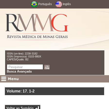
Português
Inglês
ISSN (on-line): 2238-3182
ISSN (Impressa): 0103-880X
CAPES/Qualis: B2
Busca Avançada
Volume: 17
.
1-2
Voltar ao Sumário