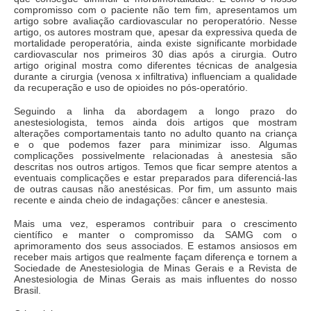
compromisso com o paciente não tem fim, apresentamos um
artigo sobre avaliação cardiovascular no peroperatório. Nesse
artigo, os autores mostram que, apesar da expressiva queda de
mortalidade peroperatória, ainda existe significante morbidade
cardiovascular nos primeiros 30 dias após a cirurgia. Outro
artigo original mostra como diferentes técnicas de analgesia
durante a cirurgia (venosa x infiltrativa) influenciam a qualidade
da recuperação e uso de opioides no pós-operatório.
Seguindo a linha da abordagem a longo prazo do
anestesiologista, temos ainda dois artigos que mostram
alterações comportamentais tanto no adulto quanto na criança
e o que podemos fazer para minimizar isso. Algumas
complicações possivelmente relacionadas à anestesia são
descritas nos outros artigos. Temos que ficar sempre atentos a
eventuais complicações e estar preparados para diferenciá-las
de outras causas não anestésicas. Por fim, um assunto mais
recente e ainda cheio de indagações: câncer e anestesia.
Mais uma vez, esperamos contribuir para o crescimento
científico e manter o compromisso da SAMG com o
aprimoramento dos seus associados. E estamos ansiosos em
receber mais artigos que realmente façam diferença e tornem a
Sociedade de Anestesiologia de Minas Gerais e a Revista de
Anestesiologia de Minas Gerais as mais influentes do nosso
Brasil.