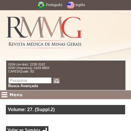
Português
Inglês
ISSN (on-line): 2238-3182
ISSN (Impressa): 0103-880X
CAPES/Qualis: B2
Busca Avançada
Volume: 27
.
(Suppl.2)
Voltar ao Sumário