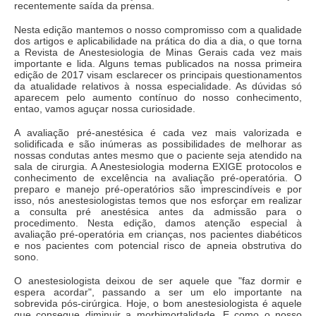
recentemente saída da prensa.
Nesta edição mantemos o nosso compromisso com a qualidade
dos artigos e aplicabilidade na prática do dia a dia, o que torna
a Revista de Anestesiologia de Minas Gerais cada vez mais
importante e lida. Alguns temas publicados na nossa primeira
edição de 2017 visam esclarecer os principais questionamentos
da atualidade relativos à nossa especialidade. As dúvidas só
aparecem pelo aumento contínuo do nosso conhecimento,
entao, vamos aguçar nossa curiosidade.
A avaliação pré-anestésica é cada vez mais valorizada e
solidificada e são inúmeras as possibilidades de melhorar as
nossas condutas antes mesmo que o paciente seja atendido na
sala de cirurgia. A Anestesiologia moderna EXIGE protocolos e
conhecimento de excelência na avaliação pré-operatória. O
preparo e manejo pré-operatórios são imprescindíveis e por
isso, nós anestesiologistas temos que nos esforçar em realizar
a consulta pré anestésica antes da admissão para o
procedimento. Nesta edição, damos atenção especial à
avaliação pré-operatória em crianças, nos pacientes diabéticos
e nos pacientes com potencial risco de apneia obstrutiva do
sono.
O anestesiologista deixou de ser aquele que "faz dormir e
espera acordar", passando a ser um elo importante na
sobrevida pós-cirúrgica. Hoje, o bom anestesiologista é aquele
que consegue diminuir a morbimortalidade. E como o nosso