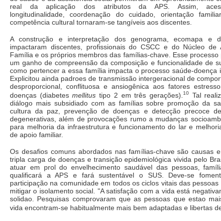
real da aplicação dos atributos da APS. Assim, acesso
longitudinalidade, coordenação do cuidado, orientação famili
competência cultural tornaram-se tangíveis aos discentes.
A construção e interpretação dos genograma, ecomapa e d
impactaram discentes, profissionais do CSCC e do Núcleo de
Família e os próprios membros das famílias-chave. Esse processo p
um ganho de compreensão da composição e funcionalidade de sua
como pertencer a essa família impacta o processo saúde-doença ind
Explicitou ainda padroes de transmissão intergeracional de compo
desproporcional, conflituosa e ansiogênica aos fatores estress
10
doenças (diabetes
mellitus
tipo 2 em três gerações).
Tal reali
diálogo mais subsidiado com as famílias sobre promoção da s
cultura da paz, prevenção de doenças e detecção precoce de
degenerativas, além de provocações rumo a mudanças socioambi
para melhoria da infraestrutura e funcionamento do lar e melhori
de apoio familiar.
Os desafios comuns abordados nas famílias-chave são causas 
tripla carga de doenças e transição epidemiológica vivida pelo Br
atuar em prol do envelhecimento saudável das pessoas, famíl
qualificará a APS e fará sustentável o SUS. Deve-se fome
participação na comunidade em todos os ciclos vitais das pessoas 
mitigar o isolamento social. "A satisfação com a vida está negativ
solidao. Pesquisas comprovaram que as pessoas que estao mais
vida encontram-se habitualmente mais bem adaptadas e libertas de