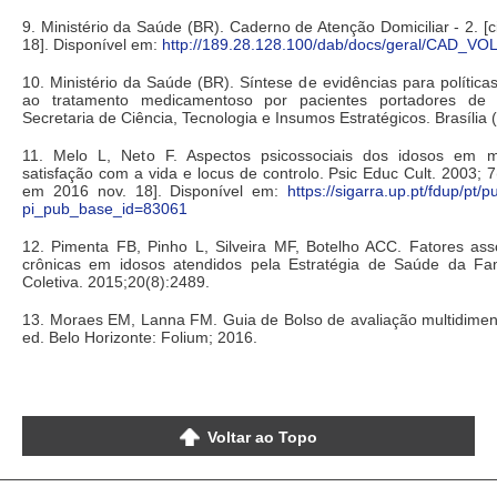
9. Ministério da Saúde (BR). Caderno de Atenção Domiciliar - 2. [
18]. Disponível em:
http://189.28.128.100/dab/docs/geral/CAD_VO
10. Ministério da Saúde (BR). Síntese de evidências para polític
ao tratamento medicamentoso por pacientes portadores de 
Secretaria de Ciência, Tecnologia e Insumos Estratégicos. Brasília
11. Melo L, Neto F. Aspectos psicossociais dos idosos em me
satisfação com a vida e locus de controlo. Psic Educ Cult. 2003; 7
em 2016 nov. 18]. Disponível em:
https://sigarra.up.pt/fdup/pt
pi_pub_base_id=83061
12. Pimenta FB, Pinho L, Silveira MF, Botelho ACC. Fatores as
crônicas em idosos atendidos pela Estratégia de Saúde da Fa
Coletiva. 2015;20(8):2489.
13. Moraes EM, Lanna FM. Guia de Bolso de avaliação multidimens
ed. Belo Horizonte: Folium; 2016.
Voltar ao Topo