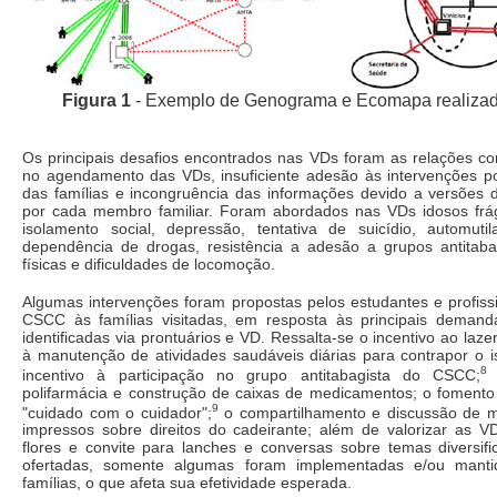
Figura 1
- Exemplo de Genograma e Ecomapa realizad
Os principais desafios encontrados nas VDs foram as relações con
no agendamento das VDs, insuficiente adesão às intervenções 
das famílias e incongruência das informações devido a versões d
por cada membro familiar. Foram abordados nas VDs idosos frá
isolamento social, depressão, tentativa de suicídio, automutila
dependência de drogas, resistência a adesão a grupos antitabagi
físicas e dificuldades de locomoção.
Algumas intervenções foram propostas pelos estudantes e profiss
CSCC às famílias visitadas, em resposta às principais deman
identificadas via prontuários e VD. Ressalta-se o incentivo ao lazer
à manutenção de atividades saudáveis diárias para contrapor o i
8
incentivo à participação no grupo antitabagista do CSCC;
polifarmácia e construção de caixas de medicamentos; o fomento 
9
"cuidado com o cuidador";
o compartilhamento e discussão de ma
impressos sobre direitos do cadeirante; além de valorizar as 
flores e convite para lanches e conversas sobre temas diversif
ofertadas, somente algumas foram implementadas e/ou manti
famílias, o que afeta sua efetividade esperada.