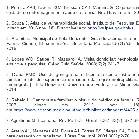
1. Pereira APS, Teixeira GM, Bressan CAB, Martini JG. O genogr
cuidado de enfermagem em saúde da família. Rev Bras Enferm. 20
2. Souza J. Atlas da vulnerabilidade social. Instituto de Pesquisa
[citado em 2016 nov. 18]. Disponível em:
http://ivs.ipea.gov.br/ivs
.
3. Prefeitura Municipal de Belo Horizonte. Guia de acompanhame
Família Cidada, BH sem miséria. Secretaria Municipal de Saúde. B
2016.
4. Lopes WO, Saupe R, Massaroli A. Visita domiciliar: tecnologi
ensino e a pesquisa. Ciênc Cuid Saúde. 2008; 7(2):241-7.
5. Diana PMC. Uso do genograma e Ecomapa como instrumen
familiar: relato de experiência em cidade da regiao metropolitan
[monografia]. Belo Horizonte: Universidade Federal de Minas Ge
2014.
6. Rebelo L. Genograma familiar: o bisturi do médico de família. R
2007. [citado em 2016 nov. 18]. 
em:
https://www.nescon.medicina.ufmg.br/biblioteca/imagem/4425.p
7. Agostinho M. Ecomapa. Rev Port Clin Geral. 2007; 23(3): 327-30
8. Araujo AJ, Menezes AM, Dorea AJ, Torres BS, Viegas CA, Silva
para cessação do tabajismo. J Bras Pneumol. 2004;30(2):2-76.