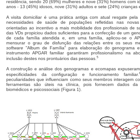
residência, sendo 20 (69%) mulheres e nove (31%) homens com i
anos - 13 (45%) idosos, nove (31%) adultos e sete (24%) crianças 
A visita domiciliar é uma prática antiga com atual resgate pela
necessidades de saúde de populações refletidas nas novas p
orientadas ao incentivo a mais mobilidade dos profissionais de s
das VDs propiciou dados suficientes para a confecção de um g
de cada família atendida e, em uma família, aplicou-se o AP
mensurar o grau de disfunção das relações entre os seus 
software
"Album de Família" para elaboração do genograma 
instrumento APGAR familiar garantiram profissionalismo na ab
5
inclusão destes nos prontuários das pessoas.
A construção e análise dos genogramas e ecomapas expuseram
especificidades da configuração e funcionamento familiar.
peculiaridades que influenciam como seus membros interagem 
ferramentas são úteis na clínica, pois fornecem dados da es
biomédicos e psicossociais (Figura 1).