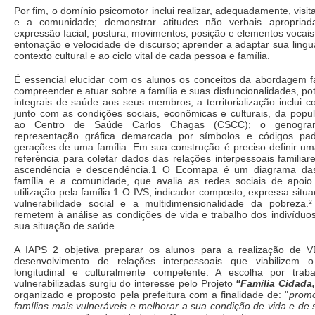
Por fim, o domínio psicomotor inclui realizar, adequadamente, visit
e a comunidade; demonstrar atitudes não verbais apropriadas
expressão facial, postura, movimentos, posição e elementos vocais
entonação e velocidade de discurso; aprender a adaptar sua ling
contexto cultural e ao ciclo vital de cada pessoa e família.
É essencial elucidar com os alunos os conceitos da abordagem fa
compreender e atuar sobre a família e suas disfuncionalidades, po
integrais de saúde aos seus membros; a territorialização inclui co
junto com as condições sociais, econômicas e culturais, da popu
ao Centro de Saúde Carlos Chagas (CSCC); o genogram
representação gráfica demarcada por símbolos e códigos pad
gerações de uma família. Em sua construção é preciso definir um
referência para coletar dados das relações interpessoais familiar
ascendência e descendência.1 O Ecomapa é um diagrama das
família e a comunidade, que avalia as redes sociais de apoio
utilização pela família.1 O IVS, indicador composto, expressa situ
vulnerabilidade social e a multidimensionalidade da pobreza
remetem à análise as condições de vida e trabalho dos indivíduo
sua situação de saúde.
A IAPS 2 objetiva preparar os alunos para a realização de 
desenvolvimento de relações interpessoais que viabilizem o 
longitudinal e culturalmente competente. A escolha por trab
vulnerabilizadas surgiu do interesse pelo Projeto
"Família Cidada
organizado e proposto pela prefeitura com a finalidade de: "
promo
famílias mais vulneráveis e melhorar a sua condição de vida e de 