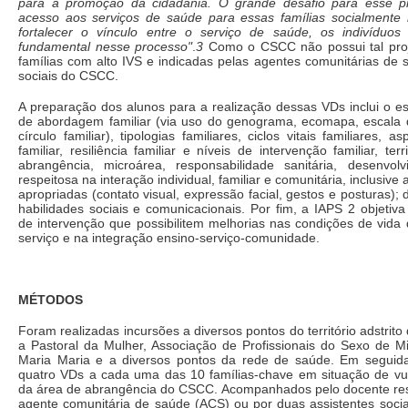
para a promoção da cidadania. O grande desafio para esse pr
acesso aos serviços de saúde para essas famílias socialmente 
fortalecer o vínculo entre o serviço de saúde, os indivíduos
fundamental nesse processo"
.
3
Como o CSCC não possui tal proj
famílias com alto IVS e indicadas pelas agentes comunitárias de 
sociais do CSCC.
A preparação dos alunos para a realização dessas VDs inclui o e
de abordagem familiar (via uso do genograma, ecomapa, escala 
círculo familiar), tipologias familiares, ciclos vitais familiares, a
familiar, resiliência familiar e níveis de intervenção familiar, terr
abrangência, microárea, responsabilidade sanitária, desenvol
respeitosa na interação individual, familiar e comunitária, inclusive 
apropriadas (contato visual, expressão facial, gestos e posturas);
habilidades sociais e comunicacionais. Por fim, a IAPS 2 objetiva
de intervenção que possibilitem melhorias nas condições de vida 
serviço e na integração ensino-serviço-comunidade.
MÉTODOS
Foram realizadas incursões a diversos pontos do território adstrit
a Pastoral da Mulher, Associação de Profissionais do Sexo de Mi
Maria Maria e a diversos pontos da rede de saúde. Em seguida
quatro VDs a cada uma das 10 famílias-chave em situação de vuln
da área de abrangência do CSCC. Acompanhados pelo docente re
agente comunitária de saúde (ACS) ou por duas assistentes socia