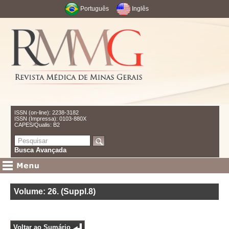
Português
Inglês
ISSN (on-line): 2238-3182
ISSN (Impressa): 0103-880X
CAPES/Qualis: B2
Busca Avançada
Volume: 26
.
(Suppl.8)
Voltar ao Sumário