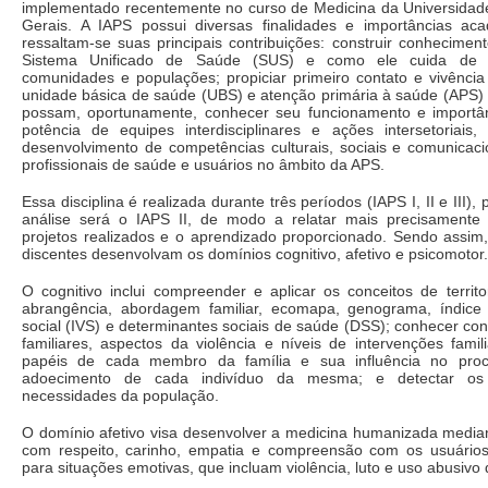
implementado recentemente no curso de Medicina da Universidad
Gerais. A IAPS possui diversas finalidades e importâncias ac
ressaltam-se suas principais contribuições: construir conhecimen
Sistema Unificado de Saúde (SUS) e como ele cuida de pe
comunidades e populações; propiciar primeiro contato e vivência
unidade básica de saúde (UBS) e atenção primária à saúde (APS) 
possam, oportunamente, conhecer seu funcionamento e importân
potência de equipes interdisciplinares e ações intersetoriais,
desenvolvimento de competências culturais, sociais e comunicaci
profissionais de saúde e usuários no âmbito da APS.
Essa disciplina é realizada durante três períodos (IAPS I, II e III)
análise será o IAPS II, de modo a relatar mais precisamente 
projetos realizados e o aprendizado proporcionado. Sendo assim,
discentes desenvolvam os domínios cognitivo, afetivo e psicomotor.
O cognitivo inclui compreender e aplicar os conceitos de territo
abrangência, abordagem familiar, ecomapa, genograma, índice 
social (IVS) e determinantes sociais de saúde (DSS); conhecer conc
familiares, aspectos da violência e níveis de intervenções familia
papéis de cada membro da família e sua influência no pro
adoecimento de cada indivíduo da mesma; e detectar o
necessidades da população.
O domínio afetivo visa desenvolver a medicina humanizada medi
com respeito, carinho, empatia e compreensão com os usuário
para situações emotivas, que incluam violência, luto e uso abusivo