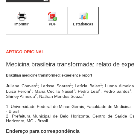
Imprimir
PDF
Estatísticas
ARTIGO ORIGINAL
Medicina brasileira transformada: relato de expe
Brazilian medicine transformed: experience report
1
1
1
Juliana Chaves
; Larissa Soares
; Letícia Baiao
; Luana Almeida
1
1
1
1
Luiza Peroni
; Maria Cecília Nassif
; Pedro Leal
; Pedro Santos
;
2
1
Shirley Almeida
; Nathan Mendes Souza
1. Universidade Federal de Minas Gerais, Faculdade de Medicina.
- Brasil
2. Prefeitura Municipal de Belo Horizonte, Centro de Saúde C
Horizonte, MG - Brasil
Endereço para correspondência