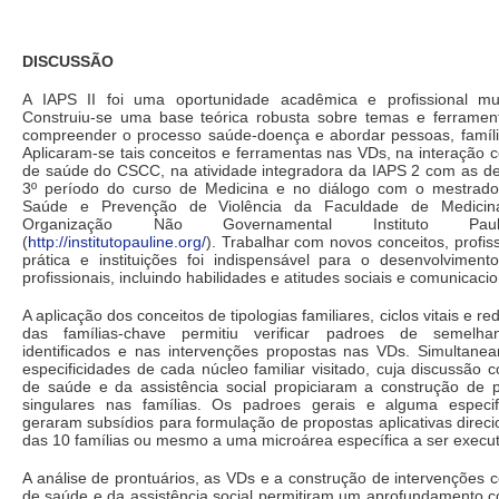
DISCUSSÃO
A IAPS II foi uma oportunidade acadêmica e profissional mui
Construiu-se uma base teórica robusta sobre temas e ferramen
compreender o processo saúde-doença e abordar pessoas, famíl
Aplicaram-se tais conceitos e ferramentas nas VDs, na interação c
de saúde do CSCC, na atividade integradora da IAPS 2 com as dem
3º período do curso de Medicina e no diálogo com o mestra
Saúde e Prevenção de Violência da Faculdade de Medic
Organização Não Governamental Instituto Pauli
(
http://institutopauline.org/
). Trabalhar com novos conceitos, profis
prática e instituições foi indispensável para o desenvolvimen
profissionais, incluindo habilidades e atitudes sociais e comunicacio
A aplicação dos conceitos de tipologias familiares, ciclos vitais e re
das famílias-chave permitiu verificar padroes de semelha
identificados e nas intervenções propostas nas VDs. Simultane
especificidades de cada núcleo familiar visitado, cuja discussão c
de saúde e da assistência social propiciaram a construção de 
singulares nas famílias. Os padroes gerais e alguma especif
geraram subsídios para formulação de propostas aplicativas direc
das 10 famílias ou mesmo a uma microárea específica a ser execu
A análise de prontuários, as VDs e a construção de intervenções c
de saúde e da assistência social permitiram um aprofundamento co