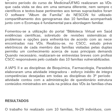
terceiro período do curso de Medicina/UFMG realizaram as VD
que cada visita se deu em uma semana diferente, nem sempre co
científicos e textos-base pertinentes aos temas supracitados foram
O
software
"Album de Família" do NESCON foi utilizad
compartilhamento dos genogramas das 10 famílias acompanhada
junto com o Ecomapa é fundamental para abordagem familiar.
Fomentou-se a utilização do portal "Biblioteca Virtual em Sa
evidências científicas, sobretudo de revisões sistemáticas d
problemas e opções para enfrentá-los de acordo com as neces
encontradas nas VDs. Realizou-se, no CSCC, estudo prévio
eletrônicos de cada membro das famílias visitadas pelas dupla
permitiu um conhecimento acerca de suas principais deman
Quando necessário, realizaram-se entrevistas breves com profiss
CSCC responsáveis pelo cuidado das 10 famílias vulnerabilizadas.
A IAPS II e as disciplinas de Bioquímica, Farmacologia, Parasitolo
elaboraram uma atividade integradora - esforço inédito de integ
competências desejadas em todas as disciplinas do 3º período
atividade contou com a administração de questionário estrutur
conteúdos ministrados em aula na prática das VDs às famílias-chav
RESULTADOS
O trabalho foi realizado com 10 famílias, N=29 indivíduos, com 