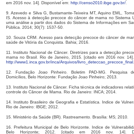
em 2016 nov. 14]. Disponível em:
http://censo2010.ibge.gov.br/
.
9. Azevedo e Silva G, Bustamante-Teixeira MT, Aquino EML, Toma
IS. Acesso à detecção precoce do câncer de mama no Sistema 
uma análise a partir dos dados do Sistema de Informações em S
Pública. 2014; 30(7): 1537-50.
10. Souza CRM. Acesso para detecção precoce do câncer de ma
saúde de Vitória da Conquista. Bahia; 2016.
11. Instituto Nacional de Câncer. Diretrizes para a detecção prec
mama no Brasil. Rio de Janeiro, 2015. [citado em 2016 nov. 14]
http://www1.inca.gov.br/inca/Arquivos/livro_deteccao_precoce_final
12. Fundação Joao Pinheiro. Boletim PAD-MG. Pesquisa d
Domicílios, Belo Horizonte: Fundação Joao Pinheiro; 2013.
13. Instituto Nacional de Câncer. Ficha técnica de indicadores rela
controle do Câncer de Mama. Rio de Janeiro: INCA; 2014.
14. Instituto Brasileiro de Geografia e Estatística. Indice de Vulner
Rio de Janeiro: IBGE; 2012.
15. Ministério da Saúde (BR). Rastreamento. Brasília: MS; 2010.
16. Prefeitura Municipal de Belo Horizonte. Indice de Vulnerabil
Belo Horizonte; 2012. [citado em 2016 nov. 14]. Di