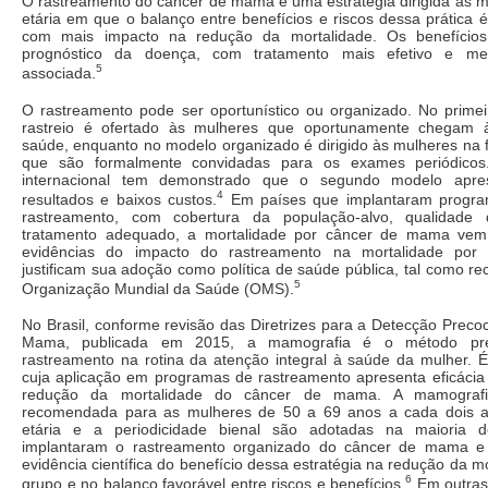
O rastreamento do câncer de mama é uma estratégia dirigida às m
etária em que o balanço entre benefícios e riscos dessa prática é
com mais impacto na redução da mortalidade. Os benefício
prognóstico da doença, com tratamento mais efetivo e m
5
associada.
O rastreamento pode ser oportunístico ou organizado. No prime
rastreio é ofertado às mulheres que oportunamente chegam 
saúde, enquanto no modelo organizado é dirigido às mulheres na fa
que são formalmente convidadas para os exames periódicos.
internacional tem demonstrado que o segundo modelo apre
4
resultados e baixos custos.
Em países que implantaram program
rastreamento, com cobertura da população-alvo, qualidad
tratamento adequado, a mortalidade por câncer de mama vem 
evidências do impacto do rastreamento na mortalidade por 
justificam sua adoção como política de saúde pública, tal como 
5
Organização Mundial da Saúde (OMS).
No Brasil, conforme revisão das Diretrizes para a Detecção Prec
Mama, publicada em 2015, a mamografia é o método pre
rastreamento na rotina da atenção integral à saúde da mulher. 
cuja aplicação em programas de rastreamento apresenta eficáci
redução da mortalidade do câncer de mama. A mamografi
recomendada para as mulheres de 50 a 69 anos a cada dois a
etária e a periodicidade bienal são adotadas na maioria 
implantaram o rastreamento organizado do câncer de mama e
evidência científica do benefício dessa estratégia na redução da m
6
grupo e no balanço favorável entre riscos e benefícios.
Em outras 