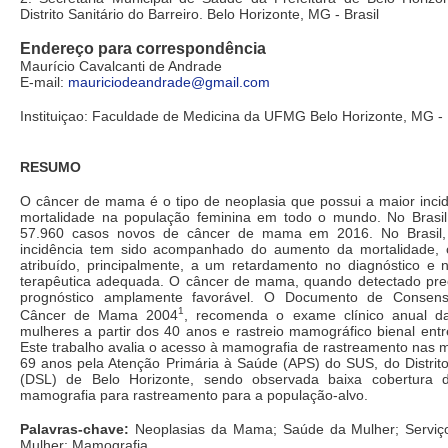
Distrito Sanitário do Barreiro. Belo Horizonte, MG - Brasil
Endereço para correspondência
Maurício Cavalcanti de Andrade
E-mail:
mauriciodeandrade@gmail.com
Instituiçao: Faculdade de Medicina da UFMG Belo Horizonte, MG - 
RESUMO
O câncer de mama é o tipo de neoplasia que possui a maior inci
mortalidade na população feminina em todo o mundo. No Brasi
57.960 casos novos de câncer de mama em 2016. No Brasil
incidência tem sido acompanhado do aumento da mortalidade,
atribuído, principalmente, a um retardamento no diagnóstico e n
terapêutica adequada. O câncer de mama, quando detectado pr
prognóstico amplamente favorável. O Documento de Consens
1
Câncer de Mama 2004
, recomenda o exame clínico anual 
mulheres a partir dos 40 anos e rastreio mamográfico bienal ent
Este trabalho avalia o acesso à mamografia de rastreamento nas 
69 anos pela Atenção Primária à Saúde (APS) do SUS, do Distrito
(DSL) de Belo Horizonte, sendo observada baixa cobertura
mamografia para rastreamento para a população-alvo.
Palavras-chave:
Neoplasias da Mama; Saúde da Mulher; Serviç
Mulher; Mamografia.