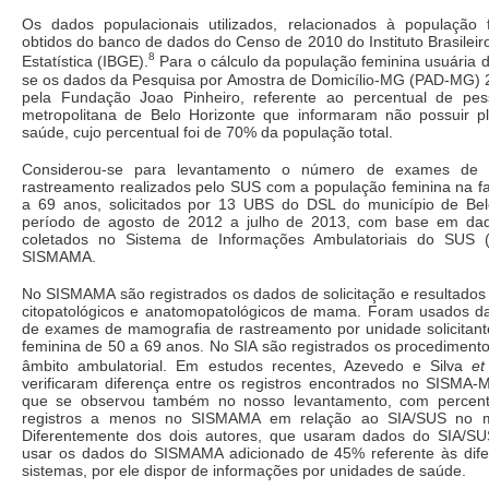
Os dados populacionais utilizados, relacionados à população 
obtidos do banco de dados do Censo de 2010 do Instituto Brasileir
8
Estatística (IBGE).
Para o cálculo da população feminina usuária
se os dados da Pesquisa por Amostra de Domicílio-MG (PAD-MG) 
pela Fundação Joao Pinheiro, referente ao percentual de pe
metropolitana de Belo Horizonte que informaram não possuir p
saúde, cujo percentual foi de 70% da população total.
Considerou-se para levantamento o número de exames de 
rastreamento realizados pelo SUS com a população feminina na fa
a 69 anos, solicitados por 13 UBS do DSL do município de Bel
período de agosto de 2012 a julho de 2013, com base em dad
coletados no Sistema de Informações Ambulatoriais do SUS 
SISMAMA.
No SISMAMA são registrados os dados de solicitação e resultado
citopatológicos e anatomopatológicos de mama. Foram usados 
de exames de mamografia de rastreamento por unidade solicitant
feminina de 50 a 69 anos. No SIA são registrados os procediment
âmbito ambulatorial. Em estudos recentes, Azevedo e Silva
et
verificaram diferença entre os registros encontrados no SISMA-
que se observou também no nosso levantamento, com percen
registros a menos no SISMAMA em relação ao SIA/SUS no 
Diferentemente dos dois autores, que usaram dados do SIA/SU
usar os dados do SISMAMA adicionado de 45% referente às dife
sistemas, por ele dispor de informações por unidades de saúde.