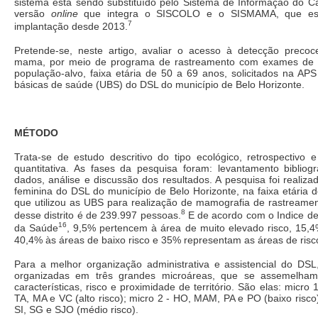
sistema está sendo substituído pelo Sistema de Informação do C
versão
online
que integra o SISCOLO e o SISMAMA, que es
7
implantação desde 2013.
Pretende-se, neste artigo, avaliar o acesso à detecção preco
mama, por meio de programa de rastreamento com exames de 
população-alvo, faixa etária de 50 a 69 anos, solicitados na AP
básicas de saúde (UBS) do DSL do município de Belo Horizonte.
MÉTODO
Trata-se de estudo descritivo do tipo ecológico, retrospectivo
quantitativa. As fases da pesquisa foram: levantamento bibliogr
dados, análise e discussão dos resultados. A pesquisa foi realiz
feminina do DSL do município de Belo Horizonte, na faixa etária 
que utilizou as UBS para realização de mamografia de rastreame
8
desse distrito é de 239.997 pessoas.
E de acordo com o Indice de
16
da Saúde
, 9,5% pertencem à área de muito elevado risco, 15,4
40,4% às áreas de baixo risco e 35% representam as áreas de risc
Para a melhor organização administrativa e assistencial do DS
organizadas em três grandes microáreas, que se assemelha
características, risco e proximidade de território. São elas: micro
TA, MA e VC (alto risco); micro 2 - HO, MAM, PA e PO (baixo risco)
SI, SG e SJO (médio risco).