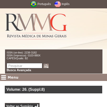
Português
Inglês
ISSN (on-line): 2238-3182
ISSN (Impressa): 0103-880X
CAPES/Qualis: B2
Busca Avançada
Volume: 26
.
(Suppl.8)
Voltar ao Sumário