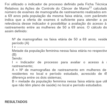
Foi utilizado o indicador de processo definido pela Ficha Técnic
13
Relativos às Ações de Controle do Câncer de Mama
calculad
número de exames de mamografia de rastreamento realizados em
a 69 anos pela população da mesma faixa etária, com parâmetro
indica que a oferta de exames é suficiente para atender a po
relevância desse indicador é possibilitar a avaliação do acesso
rastreamento entre as mulheres de 50 a 69 anos. O cálculo do 
assim definido:
Nº de mamografias na faixa etária de 50 a 69 anos, reside
período (A)
I = --------------------------------------------------------------------------
Metade da população feminina nessa faixa etária no respectivo
(B)
Sendo:
I = Indicador de processo para avaliar o acesso à 
rastreamento;
A = Nº de mamografias de rastreamento em mulheres de
residentes no local e período estudado, acrescido de 4
diferença entre os dois sistemas;
B = metade da população feminina nessa faixa etária que ut
que não têm plano de saúde) no local e período estudados.
RESULTADOS