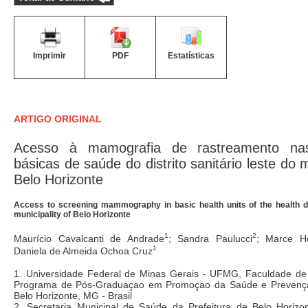
Imprimir
PDF
Estatísticas
ARTIGO ORIGINAL
Acesso à mamografia de rastreamento na
básicas de saúde do distrito sanitário leste do 
Belo Horizonte
Access to screening mammography in basic health units of the health dis
municipality of Belo Horizonte
1
2
Maurício Cavalcanti de Andrade
; Sandra Paulucci
; Marce H
1
Daniela de Almeida Ochoa Cruz
1. Universidade Federal de Minas Gerais - UFMG, Faculdade de
Programa de Pós-Graduaçao em Promoçao da Saúde e Prevençao
Belo Horizonte, MG - Brasil
2. Secretaria Municipal de Saúde da Prefeitura de Belo Horiz