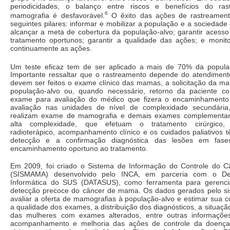
periodicidades, o balanço entre riscos e benefícios do ra
6
mamografia é desfavorável.
O êxito das ações de rastreamen
seguintes pilares: informar e mobilizar a população e a sociedade c
alcançar a meta de cobertura da população-alvo; garantir acesso
tratamento oportunos; garantir a qualidade das ações; e monito
continuamente as ações.
Um teste eficaz tem de ser aplicado a mais de 70% da popula
Importante ressaltar que o rastreamento depende do atendimen
devem ser feitos o exame clínico das mamas, a solicitação da m
população-alvo ou, quando necessário, retorno da paciente c
exame para avaliação do médico que fizera o encaminhamento
avaliação nas unidades de nível de complexidade secundári
realizam exame de mamografia e demais exames complementare
alta complexidade, que efetuam o tratamento cirúrgico, q
radioterápico, acompanhamento clínico e os cuidados paliativos
detecção e a confirmação diagnóstica das lesões em fases 
encaminhamento oportuno ao tratamento.
Em 2009, foi criado o Sistema de Informação do Controle do
(SISMAMA) desenvolvido pelo INCA, em parceria com o De
Informática do SUS (DATASUS), como ferramenta para gerenci
detecção precoce do câncer de mama. Os dados gerados pelo s
avaliar a oferta de mamografias à população-alvo e estimar sua co
a qualidade dos exames, a distribuição dos diagnósticos, a situaç
das mulheres com exames alterados, entre outras informaçõe
acompanhamento e melhoria das ações de controle da doença.