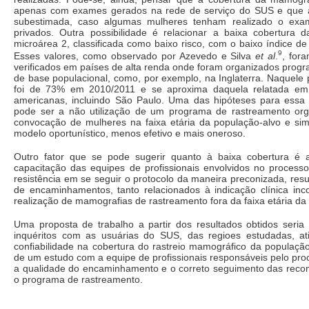
apenas com exames gerados na rede de serviço do SUS e que 
subestimada, caso algumas mulheres tenham realizado o exa
privados. Outra possibilidade é relacionar a baixa cobertura 
microárea 2, classificada como baixo risco, com o baixo índice de 
9
Esses valores, como observado por Azevedo e Silva
et al
.
, fora
verificados em países de alta renda onde foram organizados progr
de base populacional, como, por exemplo, na Inglaterra. Naquele 
foi de 73% em 2010/2011 e se aproxima daquela relatada em 
americanas, incluindo São Paulo. Uma das hipóteses para essa 
pode ser a não utilização de um programa de rastreamento or
convocação de mulheres na faixa etária da população-alvo e sim
modelo oportunístico, menos efetivo e mais oneroso.
Outro fator que se pode sugerir quanto à baixa cobertura é a
capacitação das equipes de profissionais envolvidos no process
resistência em se seguir o protocolo da maneira preconizada, res
de encaminhamentos, tanto relacionados à indicação clínica inc
realização de mamografias de rastreamento fora da faixa etária da
Uma proposta de trabalho a partir dos resultados obtidos seria
inquéritos com as usuárias do SUS, das regioes estudadas, at
confiabilidade na cobertura do rastreio mamográfico da populaç
de um estudo com a equipe de profissionais responsáveis pelo pro
a qualidade do encaminhamento e o correto seguimento das rec
o programa de rastreamento.