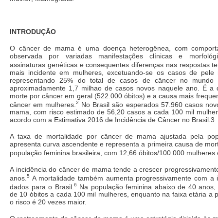
INTRODUÇÃO
O câncer de mama é uma doença heterogênea, com comportam
observada por variadas manifestações clínicas e morfológic
assinaturas genéticas e consequentes diferenças nas respostas te
mais incidente em mulheres, excetuando-se os casos de pele
representando 25% do total de casos de câncer no mundo
aproximadamente 1,7 milhao de casos novos naquele ano. É a 
morte por câncer em geral (522.000 óbitos) e a causa mais freque
2
câncer em mulheres.
No Brasil são esperados 57.960 casos nov
mama, com risco estimado de 56,20 casos a cada 100 mil mulhe
acordo com a Estimativa 2016 de Incidência de Câncer no Brasil.3
A taxa de mortalidade por câncer de mama ajustada pela pop
apresenta curva ascendente e representa a primeira causa de mor
população feminina brasileira, com 12,66 óbitos/100.000 mulheres
A incidência do câncer de mama tende a crescer progressivamente
5
anos.
A mortalidade também aumenta progressivamente com a i
6
dados para o Brasil.
Na população feminina abaixo de 40 anos
de 10 óbitos a cada 100 mil mulheres, enquanto na faixa etária a p
o risco é 20 vezes maior.