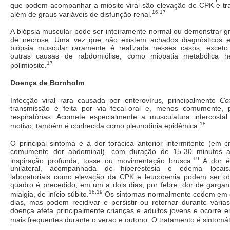
que podem acompanhar a miosite viral são elevação de CPK e tr
16,17
além de graus variáveis de disfunção renal.
A biópsia muscular pode ser inteiramente normal ou demonstrar g
de necrose. Uma vez que não existem achados diagnósticos es
biópsia muscular raramente é realizada nesses casos, exceto 
outras causas de rabdomiólise, como miopatia metabólica he
17
polimiosite.
Doença de Bornholm
Infecção viral rara causada por enterovírus, principalmente
Co
transmissão é feita por via fecal-oral e, menos comumente, p
respiratórias. Acomete especialmente a musculatura intercosta
18
motivo, também é conhecida como pleurodinia epidêmica.
O principal sintoma é a dor torácica anterior intermitente (em c
comumente dor abdominal), com duração de 15-30 minutos a
19
inspiração profunda, tosse ou movimentação brusca.
A dor é
unilateral, acompanhada de hiperestesia e edema locais.
laboratoriais como elevação da CPK e leucopenia podem ser o
quadro é precedido, em um a dois dias, por febre, dor de gargant
18,19
mialgia, de início súbito.
Os sintomas normalmente cedem em d
dias, mas podem recidivar e persistir ou retornar durante vári
doença afeta principalmente crianças e adultos jovens e ocorre 
mais frequentes durante o verao e outono. O tratamento é sintomát