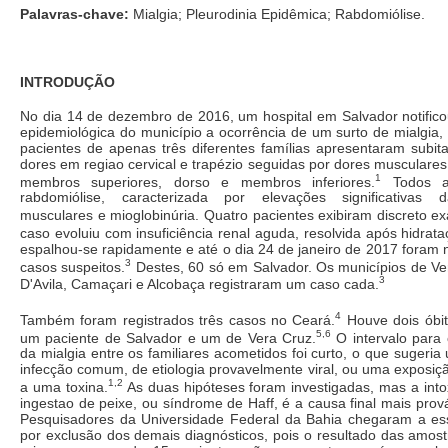
Palavras-chave:
Mialgia; Pleurodinia Epidêmica; Rabdomiólise.
INTRODUÇÃO
No dia 14 de dezembro de 2016, um hospital em Salvador notificou
epidemiológica do município a ocorrência de um surto de mialgia,
pacientes de apenas três diferentes famílias apresentaram subit
dores em regiao cervical e trapézio seguidas por dores musculares
1
membros superiores, dorso e membros inferiores.
Todos ap
rabdomiólise, caracterizada por elevações significativas
musculares e mioglobinúria. Quatro pacientes exibiram discreto e
caso evoluiu com insuficiência renal aguda, resolvida após hidrata
espalhou-se rapidamente e até o dia 24 de janeiro de 2017 foram n
3
casos suspeitos.
Destes, 60 só em Salvador. Os municípios de Ve
3
D'Avila, Camaçari e Alcobaça registraram um caso cada.
4
Também foram registrados três casos no Ceará.
Houve dois óbit
5,6
um paciente de Salvador e um de Vera Cruz.
O intervalo para
da mialgia entre os familiares acometidos foi curto, o que sugeria
infecção comum, de etiologia provavelmente viral, ou uma exposiç
1,2
a uma toxina.
As duas hipóteses foram investigadas, mas a int
ingestao de peixe, ou síndrome de Haff, é a causa final mais prová
Pesquisadores da Universidade Federal da Bahia chegaram a es
por exclusão dos demais diagnósticos, pois o resultado das amost