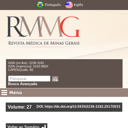
Português
Inglês
ISSN (on-line): 2238-3182
ISSN (Impressa): 0103-880X
CAPES/Qualis: B2
Busca Avançada
Volume: 27
DOI: https://dx.doi.org/10.5935/2238-3182.20170033
Voltar ao Sumário