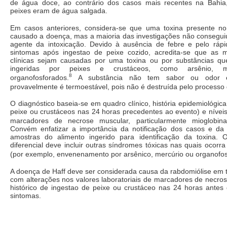
de água doce, ao contrário dos casos mais recentes na Bahi
peixes eram de água salgada.
Em casos anteriores, considera-se que uma toxina presente no
causado a doença, mas a maioria das investigações não conseguiu 
agente da intoxicação. Devido à ausência de febre e pelo rápi
sintomas após ingestao de peixe cozido, acredita-se que as m
clínicas sejam causadas por uma toxina ou por substâncias q
ingeridas por peixes e crustáceos, como arsênio, m
8
organofosforados.
A substância não tem sabor ou odor e
provavelmente é termoestável, pois não é destruída pelo processo
O diagnóstico baseia-se em quadro clínico, história epidemiológica
peixe ou crustáceos nas 24 horas precedentes ao evento) e nívei
marcadores de necrose muscular, particularmente mioglobi
Convém enfatizar a importância da notificação dos casos e da
amostras do alimento ingerido para identificação da toxina. O
diferencial deve incluir outras síndromes tóxicas nas quais ocorra
(por exemplo, envenenamento por arsênico, mercúrio ou organofos
A doença de Haff deve ser considerada causa da rabdomiólise em 
com alterações nos valores laboratoriais de marcadores de necro
histórico de ingestao de peixe ou crustáceo nas 24 horas antes 
sintomas.