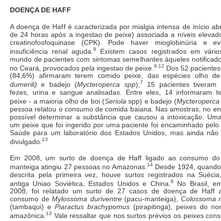
DOENÇA DE HAFF
A doença de Haff é caracterizada por mialgia intensa de início a
de 24 horas após a ingestao de peixe) associada a níveis eleva
creatinofosfoquinase (CPK). Pode haver mioglobinúria e e
8
insuficiência renal aguda.
Existem casos registrados em vário
mundo de pacientes com sintomas semelhantes àqueles notificad
9-12
no Ceará, provocados pela ingestao de peixe.
Dos 52 pacientes
(84,6%) afirmaram terem comido peixe, das espécies olho de
7
dumerili)
e badejo (
Mycteroperca spp
);
15 pacientes tiveram
fezes, urina e sangue analisadas. Entre eles, 14 informaram t
peixe - a maioria olho de boi (
Seriola
spp) e badejo (
Mycteroperca
pessoa relatou o consumo de comida baiana. Nas amostras, no ent
possível determinar a substância que causou a intoxicação. Um
um peixe que foi ingerido por uma paciente foi encaminhado pelo 
Saúde para um laboratório dos Estados Unidos, mas ainda não 
13
divulgado.
Em 2008, um surto de doença de Haff ligado ao consumo do
14
manteiga atingiu 27 pessoas no Amazonas.
Desde 1924, quando 
descrita pela primeira vez, houve surtos registrados na Suéci
8
antiga Uniao Soviética, Estados Unidos e China.
No Brasil, e
2008, foi relatado um surto de 27 casos de doença de Haff 
consumo de
Mylossoma duriventre
(pacu-manteiga),
Colossoma
(tambaqui) e
Piaractus brachypomus
(pirapitinga), peixes do no
13
amazônica.
Vale ressaltar que nos surtos prévios os peixes co