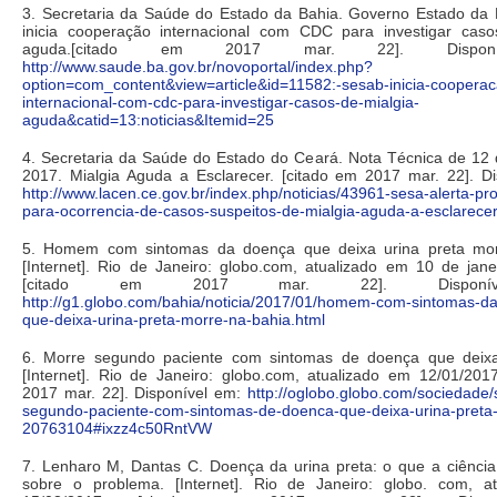
3. Secretaria da Saúde do Estado da Bahia. Governo Estado da 
inicia cooperação internacional com CDC para investigar caso
aguda.[citado em 2017 mar. 22]. Dispon
http://www.saude.ba.gov.br/novoportal/index.php?
option=com_content&view=article&id=11582:-sesab-inicia-cooperac
internacional-com-cdc-para-investigar-casos-de-mialgia-
aguda&catid=13:noticias&Itemid=25
4. Secretaria da Saúde do Estado do Ceará. Nota Técnica de 12 
2017. Mialgia Aguda a Esclarecer. [citado em 2017 mar. 22]. D
http://www.lacen.ce.gov.br/index.php/noticias/43961-sesa-alerta-pro
para-ocorrencia-de-casos-suspeitos-de-mialgia-aguda-a-esclarecer
5. Homem com sintomas da doença que deixa urina preta mo
[Internet]. Rio de Janeiro: globo.com, atualizado em 10 de jan
[citado em 2017 mar. 22]. Disponí
http://g1.globo.com/bahia/noticia/2017/01/homem-com-sintomas-d
que-deixa-urina-preta-morre-na-bahia.html
6. Morre segundo paciente com sintomas de doença que deixa
[Internet]. Rio de Janeiro: globo.com, atualizado em 12/01/201
2017 mar. 22]. Disponível em:
http://oglobo.globo.com/sociedade
segundo-paciente-com-sintomas-de-doenca-que-deixa-urina-preta
20763104#ixzz4c50RntVW
7. Lenharo M, Dantas C. Doença da urina preta: o que a ciência
sobre o problema. [Internet]. Rio de Janeiro: globo. com, a