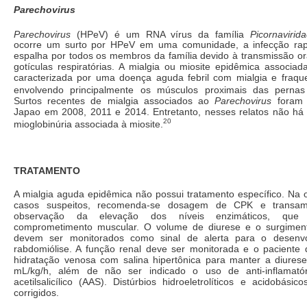
Parechovirus
Parechovirus
(HPeV) é um RNA vírus da família
Picornavirid
ocorre um surto por HPeV em uma comunidade, a infecção ra
espalha por todos os membros da família devido à transmissão ora
gotículas respiratórias. A mialgia ou miosite epidêmica associ
caracterizada por uma doença aguda febril com mialgia e fraqu
envolvendo principalmente os músculos proximais das pernas
Surtos recentes de mialgia associados ao
Parechovirus
foram 
Japao em 2008, 2011 e 2014. Entretanto, nesses relatos não há
20
mioglobinúria associada à miosite.
TRATAMENTO
A mialgia aguda epidêmica não possui tratamento específico. Na 
casos suspeitos, recomenda-se dosagem de CPK e transam
observação da elevação dos níveis enzimáticos, que 
comprometimento muscular. O volume de diurese e o surgiment
devem ser monitorados como sinal de alerta para o desenv
rabdomiólise. A função renal deve ser monitorada e o paciente
hidratação venosa com salina hipertônica para manter a diures
mL/kg/h, além de não ser indicado o uso de anti-inflamató
acetilsalicílico (AAS). Distúrbios hidroeletrolíticos e acidobási
corrigidos.