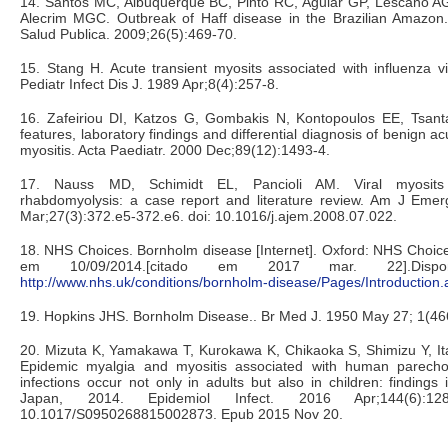
14. Santos MC, Albuquerque BC, Pinto RC, Aguiar GP, Lescano A
Alecrim MGC. Outbreak of Haff disease in the Brazilian Amazo
Salud Publica. 2009;26(5):469-70.
15. Stang H. Acute transient myosits associated with influenza vir
Pediatr Infect Dis J. 1989 Apr;8(4):257-8.
16. Zafeiriou DI, Katzos G, Gombakis N, Kontopoulos EE, Tsantal
features, laboratory findings and differential diagnosis of benign a
myositis. Acta Paediatr. 2000 Dec;89(12):1493-4.
17. Nauss MD, Schimidt EL, Pancioli AM. Viral myosits
rhabdomyolysis: a case report and literature review. Am J Eme
Mar;27(3):372.e5-372.e6. doi: 10.1016/j.ajem.2008.07.022.
18. NHS Choices. Bornholm disease [Internet]. Oxford: NHS Choice
em 10/09/2014.[citado em 2017 mar. 22].Dispo
http://www.nhs.uk/conditions/bornholm-disease/Pages/Introduction.
19. Hopkins JHS. Bornholm Disease.. Br Med J. 1950 May 27; 1(46
20. Mizuta K, Yamakawa T, Kurokawa K, Chikaoka S, Shimizu Y, Itag
Epidemic myalgia and myositis associated with human parecho
infections occur not only in adults but also in children: findings
Japan, 2014. Epidemiol Infect. 2016 Apr;144(6):128
10.1017/S0950268815002873. Epub 2015 Nov 20.