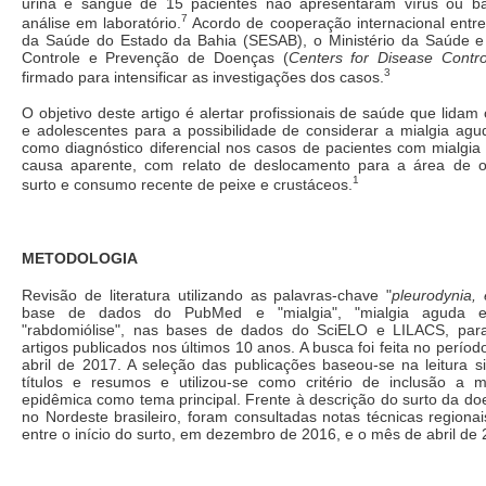
urina e sangue de 15 pacientes não apresentaram vírus ou ba
7
análise em laboratório.
Acordo de cooperação internacional entre
da Saúde do Estado da Bahia (SESAB), o Ministério da Saúde e
Controle e Prevenção de Doenças (
Centers for Disease Contro
3
firmado para intensificar as investigações dos casos.
O objetivo deste artigo é alertar profissionais de saúde que lidam
e adolescentes para a possibilidade de considerar a mialgia ag
como diagnóstico diferencial nos casos de pacientes com mialgia
causa aparente, com relato de deslocamento para a área de o
1
surto e consumo recente de peixe e crustáceos.
METODOLOGIA
Revisão de literatura utilizando as palavras-chave "
pleurodynia,
base de dados do PubMed e "mialgia", "mialgia aguda e
"rabdomiólise", nas bases de dados do SciELO e LILACS, par
artigos publicados nos últimos 10 anos. A busca foi feita no períod
abril de 2017. A seleção das publicações baseou-se na leitura s
títulos e resumos e utilizou-se como critério de inclusão a m
epidêmica como tema principal. Frente à descrição do surto da do
no Nordeste brasileiro, foram consultadas notas técnicas regionai
entre o início do surto, em dezembro de 2016, e o mês de abril de 