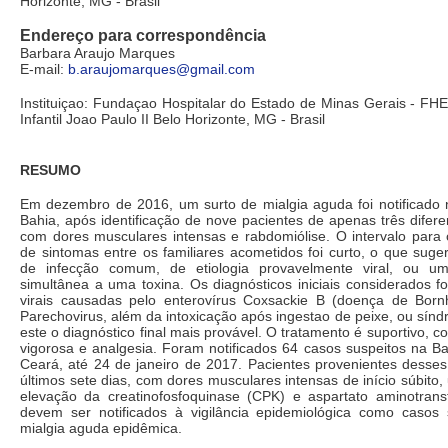
Horizonte, MG - Brasil
Endereço para correspondência
Barbara Araujo Marques
E-mail:
b.araujomarques@gmail.com
Instituiçao: Fundaçao Hospitalar do Estado de Minas Gerais - FH
Infantil Joao Paulo II Belo Horizonte, MG - Brasil
RESUMO
Em dezembro de 2016, um surto de mialgia aguda foi notificado
Bahia, após identificação de nove pacientes de apenas três diferen
com dores musculares intensas e rabdomiólise. O intervalo para
de sintomas entre os familiares acometidos foi curto, o que suge
de infecção comum, de etiologia provavelmente viral, ou u
simultânea a uma toxina. Os diagnósticos iniciais considerados f
virais causadas pelo enterovírus Coxsackie B (doença de Born
Parechovirus, além da intoxicação após ingestao de peixe, ou sínd
este o diagnóstico final mais provável. O tratamento é suportivo, c
vigorosa e analgesia. Foram notificados 64 casos suspeitos na Ba
Ceará, até 24 de janeiro de 2017. Pacientes provenientes desse
últimos sete dias, com dores musculares intensas de início súbito, 
elevação da creatinofosfoquinase (CPK) e aspartato aminotrans
devem ser notificados à vigilância epidemiológica como casos 
mialgia aguda epidêmica.