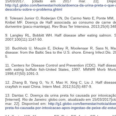
15/03/2017. [citado em 2017 mar. 22]. Dispo
http://g1.globo.com/bemestar/noticia/doenca-da-urina-preta-o-que-a
descobriu-sobre-o-problema.ghtml
8. Tolesani Junior O, Roderjan CN, Do Carmo Neto E, Ponte MM,
Knibel MF. Doença de Haff associada ao consumo de carne 
duriventre (pacu-manteiga). Rev Bras Ter Intensiva. 2013;25(4):34
9. Langley RL, Bobbitt WH. Haff disease after eating salmon. 
2007;100(11):1147-50.
10. Buchholz U, Mouzin E, Dickey R, Moolenaar R, Sass N, Mas
disease: from the Baltic Sea to the U.S. shore. Emerg Infect Dis. 2
5.
11. Centers for Disease Control and Prevention (CDC). Haff disea
with eating buffalo fish-United States, 1997. MMWR Morb Mort
1998;47(50):1091-3.
12. Zhang B, Yang G, Yu X, Mao H, Xing C, Liu J. Haff disease
crayfish in east China. Intern Med. 2012;51(5):487-9.
13. Dantas C. Doença da urina preta foi causada por intoxicação
[Internet]. Rio de Janeiro: globo.com, atualizado em 15/03/2017[c
mar. 22]. Disponível em:
http://g1.globo.com/bemestar/noticia/doe
preta-foi-causada-por-intoxicacao-apos-ingestao-de-peixe-diz-estu