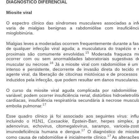
DIAGNOSTICO DIFERENCIAL
Miosite viral
O espectro clínico das síndromes musculares associadas a infe
varia de mialgias benignas a rabdomiólise com insuficiênc
mioglobinúria.
Mialgias leves a moderadas ocorrem frequentemente durante a fa
de qualquer infecção viral aguda; a musculatura do trapézio e
15
proximais são comumente envolvidas.
Moderada fraqueza mu
ocorrer com ou sem anormalidades laboratoriais sugestivas d
16
muscular ou necrose.
Já a miosite viral com rabdomiólise é u
intenso e persistente, decorrente de invasão direta do tecido 
agente viral, da liberação de citocinas miotóxicas e de processos
induzidos pela infecção, que podem resultar em danos musculares.
O curso da miosite viral aguda complicada por rabdomiólise
variável; podem ocorrer insuficiência renal, distúrbios hidroeletrolíti
cardíacas, insuficiência respiratória secundária à necrose muscula
17
embolia pulmonar.
Esse quadro clínico já foi associado aos seguintes vírus: inf
incluindo o H1N1,
Coxsackie
, Epstein-Barr, herpes simplex, p
adenovírus, echovirus, citomegalovírus, sarampo, varicela-zos
17
imunodeficiência humana e dengue.
O diagnóstico de miosite
17
como causa de rabdomiólise é inicialmente clínico.
As alterações 