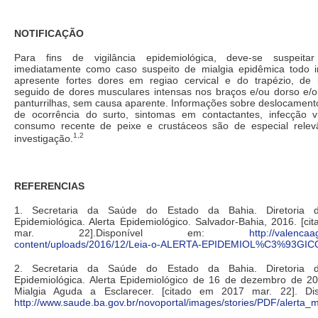
NOTIFICAÇÃO
Para fins de vigilância epidemiológica, deve-se suspeitar
imediatamente como caso suspeito de mialgia epidêmica todo i
apresente fortes dores em regiao cervical e do trapézio, de i
seguido de dores musculares intensas nos braços e/ou dorso e/
panturrilhas, sem causa aparente. Informações sobre deslocament
de ocorrência do surto, sintomas em contactantes, infecção vi
consumo recente de peixe e crustáceos são de especial relev
1,2
investigação.
REFERENCIAS
1. Secretaria da Saúde do Estado da Bahia. Diretoria de
Epidemiológica. Alerta Epidemiológico. Salvador-Bahia, 2016. [c
mar. 22].Disponível em:
http://valenca
content/uploads/2016/12/Leia-o-ALERTA-EPIDEMIOL%C3%93GICO
2. Secretaria da Saúde do Estado da Bahia. Diretoria de
Epidemiológica. Alerta Epidemiológico de 16 de dezembro de 20
Mialgia Aguda a Esclarecer. [citado em 2017 mar. 22]. Di
http://www.saude.ba.gov.br/novoportal/images/stories/PDF/alerta_m