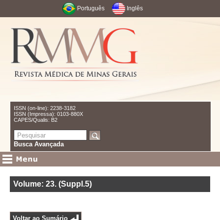
Português
Inglês
ISSN (on-line): 2238-3182
ISSN (Impressa): 0103-880X
CAPES/Qualis: B2
Busca Avançada
Volume: 23
.
(Suppl.5)
Voltar ao Sumário