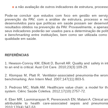
a não avaliação de outros indicadores de estrutura, processo
Pode-se concluir que estudos com foco em gestão em servi
prevenção da PAV, com a análise de estrutura, processo e res
desenvolvidos para que políticas em saúde possam ser desenvol
resultados obtidos na prevenção da PAV. Provavelmente, e apenas
seus indicadores poderão ser usados para a determinação de polít
e
benchmarking
entre instituições, bem como ser utilizada com
qualidade em saúde.
REFERÊNCIAS
1. Hewson-Conroy KM, Elliott D, Burrell AR. Quality and safety in i
to an end is critical. Aust Crit Care. 2010;23(3):109-29.
2. Klompas M, Platt R. Ventilator-associated pneumonia-the wron
benchmarking. Ann Intern Med. 2007;147(11):803-5.
3. Pedroso MC, Malik AM. Healthcare value chain: a model for the
system. Ciênc Saúde Coletiva. 2012;17(10):2757-72.
4. Eber MR, Laxminarayan R, Perencevich EN, Malani A. Clinical 
attributable to health care-associated sepsis and pneumoni
2010;170(4):347-53.