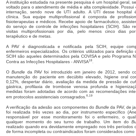
A instituição estudada na presente pesquisa é um hospital geral, s
voltado para o atendimento de média e alta complexidade. Possui 
internação, sendo nove de UTI adulto. A UTI desse hospital
clínica. Sua equipe multiprofissional é composta de profissi
fisioterapeutas e médicos. Recebe apoio de farmacêutico, assisten
do serviço de controle de infecções hospitalares (SCIH). São 
visitas multiprofissionais por dia, pelo menos cinco dias 
terapêutico e de metas.
A PAV é diagnosticada e notificada pela SCIH, equipe co
enfermeiros especializados. Os critérios utilizados para definiçã
SCIH são aqueles determinados pela COVISA e pelo Programa N
18
Contra as Infecções Hospitalares - ANVISA
.
O
Bundle
da PAV foi introduzido em janeiro de 2012, sendo co
manutenção do paciente em decúbito elevado, higiene oral co
0,12%, despertar diário, avaliação da medida de pressão de
cuf
gástrica, profilaxia de trombose venosa profunda e higieniz
medidas foram adotadas de acordo com as recomendações inter
6,19
em protocolos assistenciais consagrados.
A verificação da adesão aos componentes do
Bundle
da PAV, de ja
foi realizada três vezes ao dia, por instrumento específico (Ane
responsável por esse monitoramento foi o enfermeiro, o qual
qualquer momento do seu turno de trabalho. Um item do
Bu
realizado quando era devidamente empregado nos três períodos de 
de forma incompleta ou contraindicados foram considerados como 