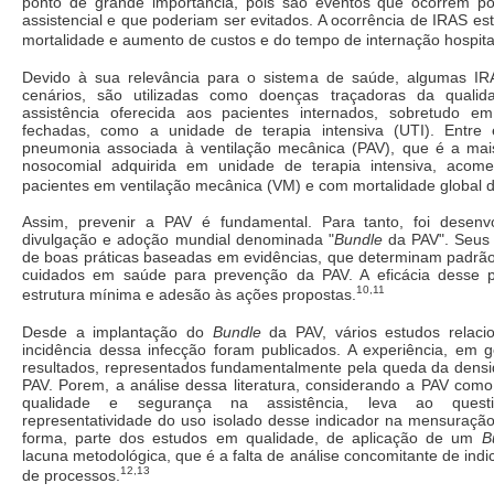
ponto de grande importância, pois são eventos que ocorrem po
assistencial e que poderiam ser evitados. A ocorrência de IRAS es
mortalidade e aumento de custos e do tempo de internação hospita
Devido à sua relevância para o sistema de saúde, algumas I
cenários, são utilizadas como doenças traçadoras da quali
assistência oferecida aos pacientes internados, sobretudo em
fechadas, como a unidade de terapia intensiva (UTI). Entre 
pneumonia associada à ventilação mecânica (PAV), que é a mais
nosocomial adquirida em unidade de terapia intensiva, aco
pacientes em ventilação mecânica (VM) e com mortalidade global 
Assim, prevenir a PAV é fundamental. Para tanto, foi desenvol
divulgação e adoção mundial denominada "
Bundle
da PAV". Seus
de boas práticas baseadas em evidências, que determinam padrã
cuidados em saúde para prevenção da PAV. A eficácia desse 
10,11
estrutura mínima e adesão às ações propostas.
Desde a implantação do
Bundle
da PAV, vários estudos relac
incidência dessa infecção foram publicados. A experiência, em 
resultados, representados fundamentalmente pela queda da densi
PAV. Porem, a análise dessa literatura, considerando a PAV com
qualidade e segurança na assistência, leva ao quest
representatividade do uso isolado desse indicador na mensuraçã
forma, parte dos estudos em qualidade, de aplicação de um
B
lacuna metodológica, que é a falta de análise concomitante de indi
12,13
de processos.