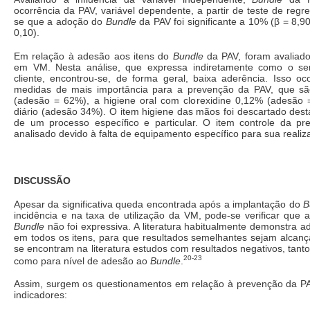
ocorrência da PAV, variável dependente, a partir de teste de regres
se que a adoção do
Bundle
da PAV foi significante a 10% (β = 8,90
0,10).
Em relação à adesão aos itens do
Bundle
da PAV, foram avaliado
em VM. Nesta análise, que expressa indiretamente como o ser
cliente, encontrou-se, de forma geral, baixa aderência. Isso oc
medidas de mais importância para a prevenção da PAV, que sã
(adesão = 62%), a higiene oral com clorexidine 0,12% (adesão 
diário (adesão 34%). O item higiene das mãos foi descartado desta
de um processo específico e particular. O item controle da p
analisado devido à falta de equipamento específico para sua realiz
DISCUSSÃO
Apesar da significativa queda encontrada após a implantação do
B
incidência e na taxa de utilização da VM, pode-se verificar que 
Bundle
não foi expressiva. A literatura habitualmente demonstra a
em todos os itens, para que resultados semelhantes sejam alcanç
se encontram na literatura estudos com resultados negativos, tan
20-23
como para nível de adesão ao
Bundle
.
Assim, surgem os questionamentos em relação à prevenção da PA
indicadores: