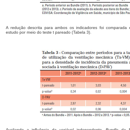
A redução descrita para ambos os indicadores foi comparada 
estudo por meio do teste t pareado (Tabela 3).
Avaliando a influência da variável independente,
Bundle
da P