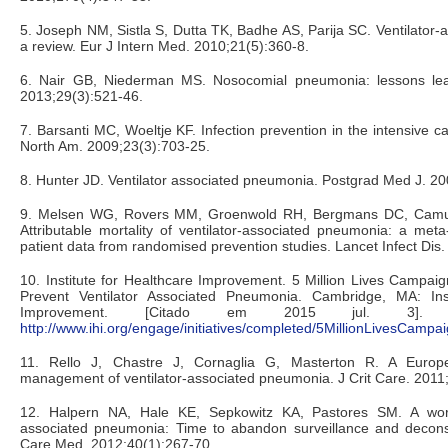
5. Joseph NM, Sistla S, Dutta TK, Badhe AS, Parija SC. Ventilator
a review. Eur J Intern Med. 2010;21(5):360-8.
6. Nair GB, Niederman MS. Nosocomial pneumonia: lessons lear
2013;29(3):521-46.
7. Barsanti MC, Woeltje KF. Infection prevention in the intensive car
North Am. 2009;23(3):703-25.
8. Hunter JD. Ventilator associated pneumonia. Postgrad Med J. 2
9. Melsen WG, Rovers MM, Groenwold RH, Bergmans DC, Camu
Attributable mortality of ventilator-associated pneumonia: a meta-
patient data from randomised prevention studies. Lancet Infect Dis
10. Institute for Healthcare Improvement. 5 Million Lives Campaign
Prevent Ventilator Associated Pneumonia. Cambridge, MA: Inst
Improvement. [Citado em 2015 jul. 3]. D
http://www.ihi.org/engage/initiatives/completed/5MillionLivesCampa
11. Rello J, Chastre J, Cornaglia G, Masterton R. A Europ
management of ventilator-associated pneumonia. J Crit Care. 2011;
12. Halpern NA, Hale KE, Sepkowitz KA, Pastores SM. A world
associated pneumonia: Time to abandon surveillance and deconst
Care Med. 2012;40(1):267-70.