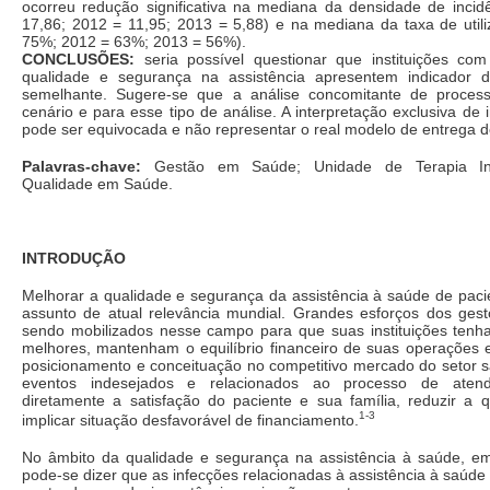
ocorreu redução significativa na mediana da densidade de inci
17,86; 2012 = 11,95; 2013 = 5,88) e na mediana da taxa de uti
75%; 2012 = 63%; 2013 = 56%).
CONCLUSÕES:
seria possível questionar que instituições com
qualidade e segurança na assistência apresentem indicador 
semelhante. Sugere-se que a análise concomitante de proces
cenário e para esse tipo de análise. A interpretação exclusiva de 
pode ser equivocada e não representar o real modelo de entrega 
Palavras-chave:
Gestão em Saúde; Unidade de Terapia Int
Qualidade em Saúde.
INTRODUÇÃO
Melhorar a qualidade e segurança da assistência à saúde de pacie
assunto de atual relevância mundial. Grandes esforços dos ges
sendo mobilizados nesse campo para que suas instituições tenha
melhores, mantenham o equilíbrio financeiro de suas operações
posicionamento e conceituação no competitivo mercado do setor s
eventos indesejados e relacionados ao processo de atend
diretamente a satisfação do paciente e sua família, reduzir a 
1-3
implicar situação desfavorável de financiamento.
No âmbito da qualidade e segurança na assistência à saúde, em
pode-se dizer que as infecções relacionadas à assistência à saúd