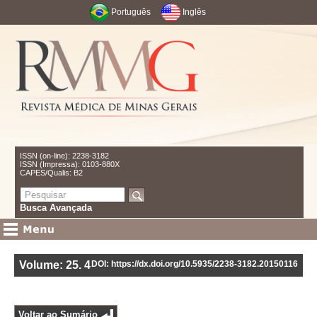
Português
Inglês
ISSN (on-line): 2238-3182
ISSN (Impressa): 0103-880X
CAPES/Qualis: B2
Busca Avançada
Volume: 25
.
4
DOI: https://dx.doi.org/10.5935/2238-3182.20150116
Voltar ao Sumário