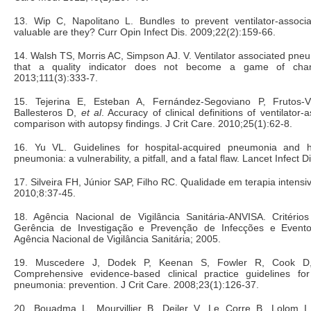
13. Wip C, Napolitano L. Bundles to prevent ventilator-assoc
valuable are they? Curr Opin Infect Dis. 2009;22(2):159-66.
14. Walsh TS, Morris AC, Simpson AJ. V. Ventilator associated pn
that a quality indicator does not become a game of cha
2013;111(3):333-7.
15. Tejerina E, Esteban A, Fernández-Segoviano P, Frutos-V
Ballesteros D,
et al
. Accuracy of clinical definitions of ventilato
comparison with autopsy findings. J Crit Care. 2010;25(1):62-8.
16. Yu VL. Guidelines for hospital-acquired pneumonia and he
pneumonia: a vulnerability, a pitfall, and a fatal flaw. Lancet Infect 
17. Silveira FH, Júnior SAP, Filho RC. Qualidade em terapia intensi
2010;8:37-45.
18. Agência Nacional de Vigilância Sanitária-ANVISA. Critério
Gerência de Investigação e Prevenção de Infecções e Eventos
Agência Nacional de Vigilância Sanitária; 2005.
19. Muscedere J, Dodek P, Keenan S, Fowler R, Cook 
Comprehensive evidence-based clinical practice guidelines for 
pneumonia: prevention. J Crit Care. 2008;23(1):126-37.
20. Bouadma L, Mourvillier B, Deiler V, Le Corre B, Lolom I