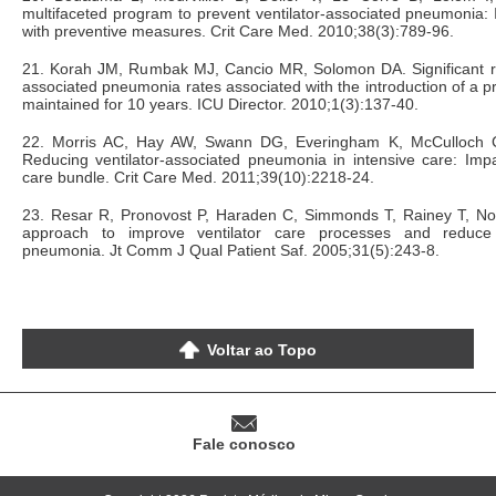
multifaceted program to prevent ventilator-associated pneumonia:
with preventive measures. Crit Care Med. 2010;38(3):789-96.
21. Korah JM, Rumbak MJ, Cancio MR, Solomon DA. Significant red
associated pneumonia rates associated with the introduction of a p
maintained for 10 years. ICU Director. 2010;1(3):137-40.
22. Morris AC, Hay AW, Swann DG, Everingham K, McCulloch 
Reducing ventilator-associated pneumonia in intensive care: Imp
care bundle. Crit Care Med. 2011;39(10):2218-24.
23. Resar R, Pronovost P, Haraden C, Simmonds T, Rainey T, No
approach to improve ventilator care processes and reduce v
pneumonia. Jt Comm J Qual Patient Saf. 2005;31(5):243-8.
Voltar ao Topo
Fale conosco