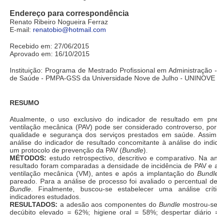
Endereço para correspondência
Renato Ribeiro Nogueira Ferraz
E-mail:
renatobio@hotmail.com
Recebido em: 27/06/2015
Aprovado em: 16/10/2015
Instituição: Programa de Mestrado Profissional em Administração
de Saúde - PMPA-GSS da Universidade Nove de Julho - UNINOVE S
RESUMO
Atualmente, o uso exclusivo do indicador de resultado em p
ventilação mecânica (PAV) pode ser considerado controverso, por
qualidade e segurança dos serviços prestados em saúde. Assim,
análise do indicador de resultado concomitante à análise do ind
um protocolo de prevenção da PAV (
Bundle
).
MÉTODOS:
estudo retrospectivo, descritivo e comparativo. Na an
resultado foram comparadas a densidade de incidência de PAV e a 
ventilação mecânica (VM), antes e após a implantação do
Bundl
pareado. Para a análise de processo foi avaliado o percentual d
Bundle
. Finalmente, buscou-se estabelecer uma análise crí
indicadores estudados.
RESULTADOS:
a adesão aos componentes do
Bundle
mostrou-se 
decúbito elevado = 62%; higiene oral = 58%; despertar diário 