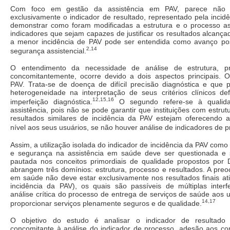
Com foco em gestão da assistência em PAV, parece não se
exclusivamente o indicador de resultado, representado pela incid
demonstrar como foram modificadas a estrutura e o processo assi
indicadores que sejam capazes de justificar os resultados alcança
a menor incidência de PAV pode ser entendida como avanço pos
2,14
segurança assistencial.
O entendimento da necessidade de análise de estrutura, pr
concomitantemente, ocorre devido a dois aspectos principais. O
PAV. Trata-se de doença de difícil precisão diagnóstica e que p
heterogeneidade na interpretação de seus critérios clínicos de
12,15,16
imperfeição diagnóstica.
O segundo refere-se à qualid
assistência, pois não se pode garantir que instituições com estr
resultados similares de incidência da PAV estejam oferecendo 
nível aos seus usuários, se não houver análise de indicadores de 
Assim, a utilização isolada do indicador de incidência da PAV como
e segurança na assistência em saúde deve ser questionada e 
pautada nos conceitos primordiais de qualidade propostos por 
abrangem três domínios: estrutura, processo e resultados. A pre
em saúde não deve estar exclusivamente nos resultados finais at
incidência da PAV), os quais são passíveis de múltiplas inter
análise crítica do processo de entrega de serviços de saúde aos u
14,17
proporcionar serviços plenamente seguros e de qualidade.
O objetivo do estudo é analisar o indicador de resultado 
concomitante à análise do indicador de processo, adesão aos 