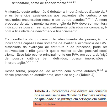
2,12-14
benchmark
, como de financiamento.
A intenção deste artigo não é debater a importância do
Bundle
da P
e os benefícios assistenciais aos pacientes são certos, o q
6,19,20
resultados encontrados neste e em outros estudos.
A inten
processo de atendimento na prevenção da PAV deve ser monitora
indicadores possam ser adequadamente utilizados na comparação 
com a finalidade de
benchmark
e financiamento.
Os resultados do processo de atendimento da prevenção d
indicadores capazes não somente de avaliar a ocorrência de PAV. 
dissociada da avaliação de estrutura e de processo, pode re
equivocadas e não garantir que o melhor serviço possível este
cliente. Esse fato ocorre principalmente em PAV, em que a definiç
de possuir critérios bem definidos, possui imprecisões 
2,14,15,18
interpretação.
12,14
Dessa forma, propõe-se, de acordo com outros autores,
a 
desse processo de atendimento, como se segue (Tabela 4).