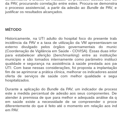
da PAV, procurando correlação entre estes. Procura-se demonstra
o processo assistencial, a partir da adesão ao
Bundle
de PAV, e 
justificar os resultados alcançados.
MÉTODO
Historicamente, na UTI adulto do hospital foco do presente tra
incidência da PAV e a taxa de utilização da VM apresentavam-se
externo divulgado pelos órgãos governamentais do muni
(Coordenação de Vigilância em Saúde - COVISA). Essas duas infor
para estabelecer aferição (
benchmarking
) entre as instituiçõ
município e são tomados internamente como parâmetro instituci
qualidade e segurança na assistência à saúde prestada aos pac
UTI. Com base nessas considerações, foi proposta a implantaçã
fim de se aprimorar a prática clínica, melhorar os indicadores assiste
oferta de serviços de saúde com melhor qualidade e segu
hospitalizados.
Durante a aplicação do
Bundle
da PAV, um indicador de processo
este a medida percentual de adesão aos seus componentes. De
atender à premissa de que para melhor e adequada análise da q
em saúde existe a necessidade de se compreender o proce
diferentemente do que é feito até o momento em relação aos indi
em PAV.