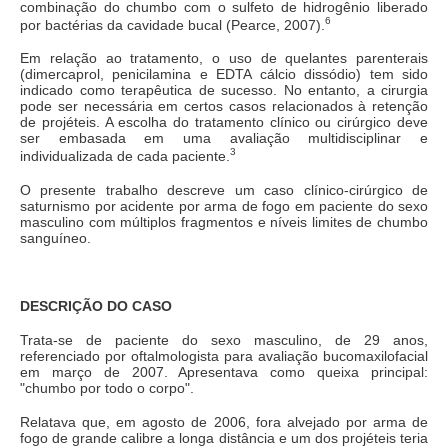
combinação do chumbo com o sulfeto de hidrogênio liberado
6
por bactérias da cavidade bucal (Pearce, 2007).
Em relação ao tratamento, o uso de quelantes parenterais
(dimercaprol, penicilamina e EDTA cálcio dissódio) tem sido
indicado como terapêutica de sucesso. No entanto, a cirurgia
pode ser necessária em certos casos relacionados à retenção
de projéteis. A escolha do tratamento clínico ou cirúrgico deve
ser embasada em uma avaliação multidisciplinar e
3
individualizada de cada paciente.
O presente trabalho descreve um caso clínico-cirúrgico de
saturnismo por acidente por arma de fogo em paciente do sexo
masculino com múltiplos fragmentos e níveis limites de chumbo
sanguíneo.
DESCRIÇÃO DO CASO
Trata-se de paciente do sexo masculino, de 29 anos,
referenciado por oftalmologista para avaliação bucomaxilofacial
em março de 2007. Apresentava como queixa principal:
"chumbo por todo o corpo".
Relatava que, em agosto de 2006, fora alvejado por arma de
fogo de grande calibre a longa distância e um dos projéteis teria