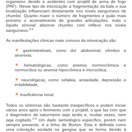
organismo devido a acidentes com projétil de arma de fogo
(PAF). Nesse tipo de intoxicação a fragmentação da bala e sua
localização influenciam diretamente nos níveis sanguíneos de
chumbo. Quanto maior o número de fragmentos e quão mais
próximo o acometimento de grandes articulações, mais o
líquido sinovial absorve chumbo com reflexo nos níveis
3-4
sanguíneos.
As manifestações clínicas mais comuns da intoxicação são:
gastrintestinais, como dor abdominal, vômitos e
anorexia;
hematológicas, como anemia normocrômica e
normocítica ou anemia hipocrômica e microcítica;
neurológicas, como cefaleia, ansiedade, depressão e
irritabilidade;
insuficiência renal.
Todos os sintomas são bastante inespecíficos e podem iniciar
vários anos após o ferimento com o projétil, o que faz com que
o diagnóstico de saturnismo seja tardio e, muitas vezes, nem
2,5
seja cogitado.
Um dado semiológico específico, porém nem
sempre presente, é a linha de Burton. Esta é definida como
uma coloração azulada na gengiva que se forma devido à