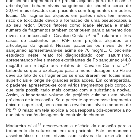
que tinham fragmentos de projétil alojados perto de ossos e
articulações tinham níveis sanguíneos de chumbo cerca de
30,0% mais elevados que pacientes com fragmentos em outros
locais. Os fragmentos alojados em partes moles têm menos
risco de toxicidade devido à formação de uma pseudocápsula
ao seu redor. Outros fatores como idade elevada e maior
número de fragmentos também contribuem para o aumento dos
9
níveis de intoxicação. Cavalieri-Costa
et al
.
relataram três
casos de acidentes por PAF com projéteis alojados em
articulação do quadril. Nesses pacientes os níveis de Pb
sanguíneo apresentavam-se acima de 70 mcg/dL. O paciente
estudado neste relato foi diagnosticado com saturnismo,
apresentando níveis menos exorbitantes de Pb sanguíneo (44,8
9
mcg/dL) em relação aos relatos de Cavalieri-Costa
et al.
.
Entende-se que a explicação para a menor dosagem de Pb se
deve ao fato de os fragmentos se encontrarem em locais mais
superficiais e longe de grandes articulações. Em contrapartida,
o paciente apresentou-se com vários fragmentos pelo corpo, o
que teria possibilitado mais contato com a substância nociva.
Assim, o importante volume de projéteis culminou em níveis
próximos de intoxicação. Se o paciente apresentasse fragmento
único e superficial, seus exames revelariam níveis menores de
10
Pb.
O relato em tela explica a boa resposta pós-operatória no
que interessa às dosagens de controle de chumbo.
11
Madureira
et
al.
descreveram a eficácia da quelação para o
tratamento do saturnismo em um paciente. Este permaneceu
assintomático e com níveis significativos de excreção de