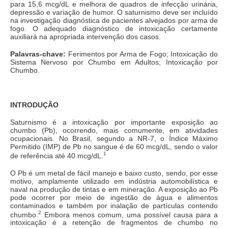
para 15,6 mcg/dL e melhora de quadros de infecção urinária,
depressão e variação de humor. O saturnismo deve ser incluído
na investigação diagnóstica de pacientes alvejados por arma de
fogo. O adequado diagnóstico de intoxicação certamente
auxiliará na apropriada intervenção dos casos.
Palavras-chave:
Ferimentos por Arma de Fogo; Intoxicação do
Sistema Nervoso por Chumbo em Adultos; Intoxicação por
Chumbo.
INTRODUÇÃO
Saturnismo é a intoxicação por importante exposição ao
chumbo (Pb), ocorrendo, mais comumente, em atividades
ocupacionais. No Brasil, segundo a NR-7, o Índice Máximo
Permitido (IMP) de Pb no sangue é de 60 mcg/dL, sendo o valor
1
de referência até 40 mcg/dL.
O Pb é um metal de fácil manejo e baixo custo, sendo, por esse
motivo, amplamente utilizado em indústria automobilística e
naval na produção de tintas e em mineração. A exposição ao Pb
pode ocorrer por meio de ingestão de água e alimentos
contaminados e também por inalação de partículas contendo
2
chumbo.
Embora menos comum, uma possível causa para a
intoxicação é a retenção de fragmentos de chumbo no