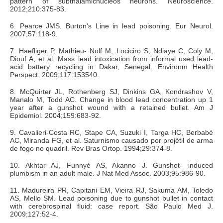
pattern of subthalamicnucleos neurons. Neuroscience.
2012;210:375-83.
6. Pearce JMS. Burton's Line in lead poisoning. Eur Neurol.
2007;57:118-9.
7. Haefliger P, Mathieu- Nolf M, Lociciro S, Ndiaye C, Coly M,
Diouf A, et al. Mass lead intoxication from informal used lead-
acid battery recycling in Dakar, Senegal. Environm Health
Perspect. 2009;117:153540.
8. McQuirter JL, Rothenberg SJ, Dinkins GA, Kondrashov V,
Manalo M, Todd AC. Change in blood lead concentration up 1
year after a gunshot wound with a retained bullet. Am J
Epidemiol. 2004;159:683-92.
9. Cavalieri-Costa RC, Stape CA, Suzuki I, Targa HC, Berbabé
AC, Miranda FG, et al. Saturnismo causado por projétil de arma
de fogo no quadril. Rev Bras Ortop. 1994;29:374-8.
10. Akhtar AJ, Funnyé AS, Akanno J. Gunshot- induced
plumbism in an adult male. J Nat Med Assoc. 2003;95:986-90.
11. Madureira PR, Capitani EM, Vieira RJ, Sakuma AM, Toledo
AS, Mello SM. Lead poisoning due to gunshot bullet in contact
with cerebrospinal fluid: case report. São Paulo Med J.
2009;127:52-4.