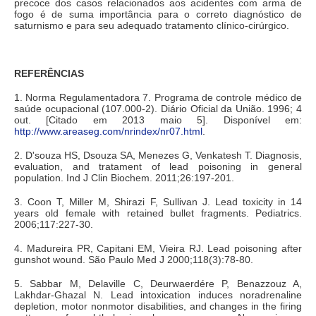
precoce dos casos relacionados aos acidentes com arma de
fogo é de suma importância para o correto diagnóstico de
saturnismo e para seu adequado tratamento clínico-cirúrgico.
REFERÊNCIAS
1. Norma Regulamentadora 7. Programa de controle médico de
saúde ocupacional (107.000-2). Diário Oficial da União. 1996; 4
out. [Citado em 2013 maio 5]. Disponível em:
http://www.areaseg.com/nrindex/nr07.html
.
2. D'souza HS, Dsouza SA, Menezes G, Venkatesh T. Diagnosis,
evaluation, and tratament of lead poisoning in general
population. Ind J Clin Biochem. 2011;26:197-201.
3. Coon T, Miller M, Shirazi F, Sullivan J. Lead toxicity in 14
years old female with retained bullet fragments. Pediatrics.
2006;117:227-30.
4. Madureira PR, Capitani EM, Vieira RJ. Lead poisoning after
gunshot wound. São Paulo Med J 2000;118(3):78-80.
5. Sabbar M, Delaville C, Deurwaerdére P, Benazzouz A,
Lakhdar-Ghazal N. Lead intoxication induces noradrenaline
depletion, motor nonmotor disabilities, and changes in the firing