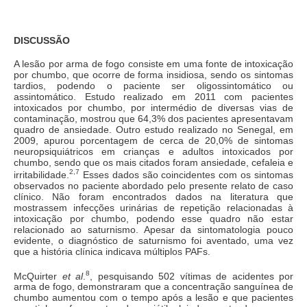
DISCUSSÃO
A lesão por arma de fogo consiste em uma fonte de intoxicação
por chumbo, que ocorre de forma insidiosa, sendo os sintomas
tardios, podendo o paciente ser oligossintomático ou
assintomático. Estudo realizado em 2011 com pacientes
intoxicados por chumbo, por intermédio de diversas vias de
contaminação, mostrou que 64,3% dos pacientes apresentavam
quadro de ansiedade. Outro estudo realizado no Senegal, em
2009, apurou porcentagem de cerca de 20,0% de sintomas
neuropsiquiátricos em crianças e adultos intoxicados por
chumbo, sendo que os mais citados foram ansiedade, cefaleia e
2,7
irritabilidade.
Esses dados são coincidentes com os sintomas
observados no paciente abordado pelo presente relato de caso
clínico. Não foram encontrados dados na literatura que
mostrassem infecções urinárias de repetição relacionadas à
intoxicação por chumbo, podendo esse quadro não estar
relacionado ao saturnismo. Apesar da sintomatologia pouco
evidente, o diagnóstico de saturnismo foi aventado, uma vez
que a história clínica indicava múltiplos PAFs.
8
McQuirter
et al
.
, pesquisando 502 vítimas de acidentes por
arma de fogo, demonstraram que a concentração sanguínea de
chumbo aumentou com o tempo após a lesão e que pacientes