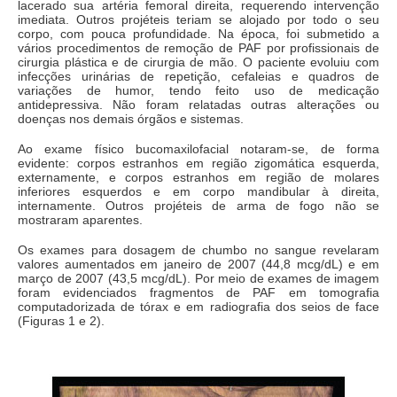
lacerado sua artéria femoral direita, requerendo intervenção
imediata. Outros projéteis teriam se alojado por todo o seu
corpo, com pouca profundidade. Na época, foi submetido a
vários procedimentos de remoção de PAF por profissionais de
cirurgia plástica e de cirurgia de mão. O paciente evoluiu com
infecções urinárias de repetição, cefaleias e quadros de
variações de humor, tendo feito uso de medicação
antidepressiva. Não foram relatadas outras alterações ou
doenças nos demais órgãos e sistemas.
Ao exame físico bucomaxilofacial notaram-se, de forma
evidente: corpos estranhos em região zigomática esquerda,
externamente, e corpos estranhos em região de molares
inferiores esquerdos e em corpo mandibular à direita,
internamente. Outros projéteis de arma de fogo não se
mostraram aparentes.
Os exames para dosagem de chumbo no sangue revelaram
valores aumentados em janeiro de 2007 (44,8 mcg/dL) e em
março de 2007 (43,5 mcg/dL). Por meio de exames de imagem
foram evidenciados fragmentos de PAF em tomografia
computadorizada de tórax e em radiografia dos seios de face
(Figuras 1 e 2).