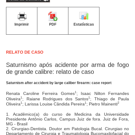
Imprimir
PDF
Estatísticas
RELATO DE CASO
Saturnismo após acidente por arma de fogo
de grande calibre: relato de caso
Saturnism after accident by large caliber firearm: case report
1
Renata Caroline Ferreira Gomes
; Isaac Nilton Fernandes
1
1
Oliveira
; Raiane Rodrigues dos Santos
; Thiago de Paula
1
1
2
Oliveira
; Larissa Louise Cândida Pereira
; Pietro Mainenti
1. Acadêmico(a) do curso de Medicina da Universidade
Presidente Antônio Carlos, Campus Juiz de fora. Juiz de Fora,
MG - Brasil
2. Cirurgiao-Dentista. Doutor em Patologia Bucal. Cirurgiao no
Departamento de Cirurgia e Traumatologia Bucomaxilofacial do