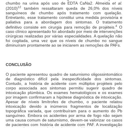
chumbo na urina após uso de EDTA CaNa2. Almeida
et al.
12
(2010)
também ressaltaram queda de 26,0% dos níveis
sanguíneos de chumbo após tratamento com quelação.
Entretanto, esse tratamento constitui uma medida provisória e
paliativa para a abordagem dos sintomas. O tratamento
4
definitivo consiste em cirurgia para remoção de projéteis.
O
caso clínico apresentado foi abordado por meio de intervenções
cirúrgicas realizadas por várias especialidades. A quelação não
foi cogitada, uma vez que os níveis de chumbo no sangue
diminuíram prontamente ao se iniciarem as remoções de PAFs.
CONCLUSÃO
O paciente apresentou quadro de saturnismo oligossintomático
de diagnóstico difícil pela inespecificidade dos sintomas.
Contudo, a história de acidente com múltiplos projéteis pelo
corpo associada aos sintomas permitiu sugerir quadro de
intoxicação plúmbica. Os exames hematológicos e os exames
por imagem confirmaram a hipótese diagnóstica de intoxicação.
Apesar de níveis limítrofes de chumbo, o paciente relatou
intoxicação devido a inúmeros fragmentos de localização
topográfica variada, que contribuíram para o aumento do Pb
sanguíneo. Embora os acidentes por arma de fogo não sejam
uma causa comum de saturnismo, devem-se valorizar os casos
de pacientes com história de acidente com PAF. A investigação