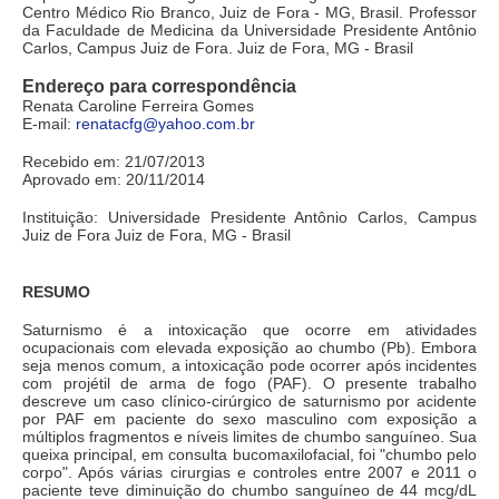
Centro Médico Rio Branco, Juiz de Fora - MG, Brasil. Professor
da Faculdade de Medicina da Universidade Presidente Antônio
Carlos, Campus Juiz de Fora. Juiz de Fora, MG - Brasil
Endereço para correspondência
Renata Caroline Ferreira Gomes
E-mail:
renatacfg@yahoo.com.br
Recebido em: 21/07/2013
Aprovado em: 20/11/2014
Instituição: Universidade Presidente Antônio Carlos, Campus
Juiz de Fora Juiz de Fora, MG - Brasil
RESUMO
Saturnismo é a intoxicação que ocorre em atividades
ocupacionais com elevada exposição ao chumbo (Pb). Embora
seja menos comum, a intoxicação pode ocorrer após incidentes
com projétil de arma de fogo (PAF). O presente trabalho
descreve um caso clínico-cirúrgico de saturnismo por acidente
por PAF em paciente do sexo masculino com exposição a
múltiplos fragmentos e níveis limites de chumbo sanguíneo. Sua
queixa principal, em consulta bucomaxilofacial, foi "chumbo pelo
corpo". Após várias cirurgias e controles entre 2007 e 2011 o
paciente teve diminuição do chumbo sanguíneo de 44 mcg/dL