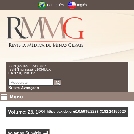
Português
Inglês
ISSN (on-line): 2238-3182
ISSN (Impressa): 0103-880X
CAPES/Qualis: B2
Busca Avançada
Volume: 25
.
1
DOI: https://dx.doi.org/10.5935/2238-3182.20150020
Voltar ao Sumário