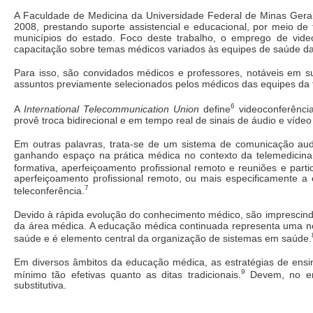
A Faculdade de Medicina da Universidade Federal de Minas Gerais
2008, prestando suporte assistencial e educacional, por meio de 
municípios do estado. Foco deste trabalho, o emprego de vide
capacitação sobre temas médicos variados às equipes de saúde da 
Para isso, são convidados médicos e professores, notáveis em s
assuntos previamente selecionados pelos médicos das equipes da f
6
A
International Telecommunication Union
define
videoconferência
provê troca bidirecional e em tempo real de sinais de áudio e vídeo
Em outras palavras, trata-se de um sistema de comunicação aud
ganhando espaço na prática médica no contexto da telemedicina. 
formativa, aperfeiçoamento profissional remoto e reuniões e part
aperfeiçoamento profissional remoto, ou mais especificamente a 
7
teleconferência.
Devido à rápida evolução do conhecimento médico, são imprescindív
da área médica. A educação médica continuada representa uma ne
saúde e é elemento central da organização de sistemas em saúde.
Em diversos âmbitos da educação médica, as estratégias de ensin
9
mínimo tão efetivas quanto as ditas tradicionais.
Devem, no ent
substitutiva.