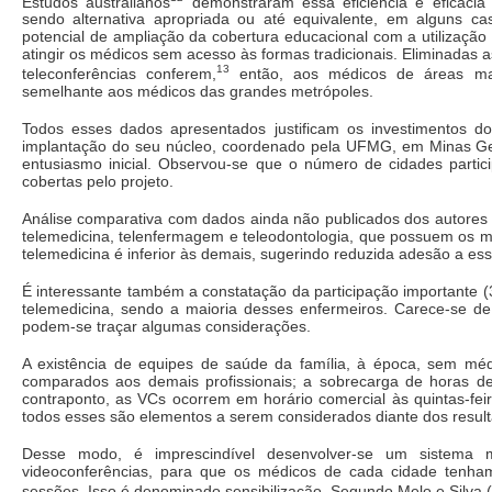
Estudos australianos
demonstraram essa eficiência e eficácia 
sendo alternativa apropriada ou até equivalente, em alguns c
potencial de ampliação da cobertura educacional com a utilização
atingir os médicos sem acesso às formas tradicionais. Eliminadas
13
teleconferências conferem,
então, aos médicos de áreas mai
semelhante aos médicos das grandes metrópoles.
Todos esses dados apresentados justificam os investimentos d
implantação do seu núcleo, coordenado pela UFMG, em Minas Gera
entusiasmo inicial. Observou-se que o número de cidades partic
cobertas pelo projeto.
Análise comparativa com dados ainda não publicados dos autores e
telemedicina, telenfermagem e teleodontologia, que possuem os m
telemedicina é inferior às demais, sugerindo reduzida adesão a ess
É interessante também a constatação da participação importante 
telemedicina, sendo a maioria desses enfermeiros. Carece-se 
podem-se traçar algumas considerações.
A existência de equipes de saúde da família, à época, sem médic
comparados aos demais profissionais; a sobrecarga de horas de
contraponto, as VCs ocorrem em horário comercial às quintas-feira
todos esses são elementos a serem considerados diante dos result
Desse modo, é imprescindível desenvolver-se um sistema m
videoconferências, para que os médicos de cada cidade tenham 
sessões. Isso é denominado sensibilização. Segundo Melo e Silva 