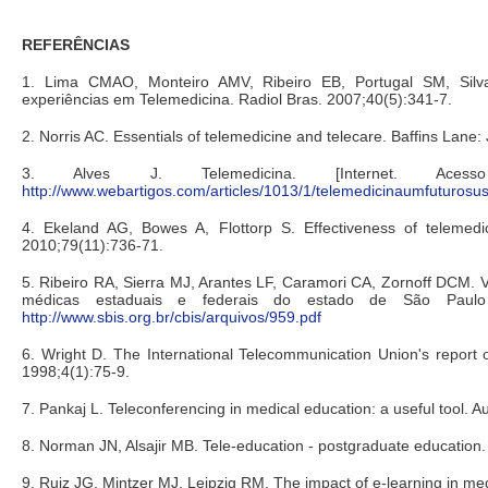
REFERÊNCIAS
1. Lima CMAO, Monteiro AMV, Ribeiro EB, Portugal SM, Silva
experiências em Telemedicina. Radiol Bras. 2007;40(5):341-7.
2. Norris AC. Essentials of telemedicine and telecare. Baffins Lane
3. Alves J. Telemedicina. [Internet. Ac
http://www.webartigos.com/articles/1013/1/telemedicinaumfuturosu
4. Ekeland AG, Bowes A, Flottorp S. Effectiveness of telemedic
2010;79(11):736-71.
5. Ribeiro RA, Sierra MJ, Arantes LF, Caramori CA, Zornoff DCM.
médicas estaduais e federais do estado de São Paulo 
http://www.sbis.org.br/cbis/arquivos/959.pdf
6. Wright D. The International Telecommunication Union's report 
1998;4(1):75-9.
7. Pankaj L. Teleconferencing in medical education: a useful tool. A
8. Norman JN, Alsajir MB. Tele-education - postgraduate education.
9. Ruiz JG, Mintzer MJ, Leipzig RM. The impact of e-learning in m