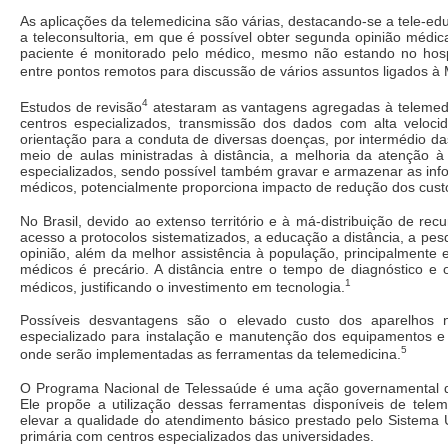
As aplicações da telemedicina são várias, destacando-se a tele-ed
a teleconsultoria, em que é possível obter segunda opinião médi
paciente é monitorado pelo médico, mesmo não estando no hospit
entre pontos remotos para discussão de vários assuntos ligados à 
4
Estudos de revisão
atestaram as vantagens agregadas à telemedi
centros especializados, transmissão dos dados com alta veloc
orientação para a conduta de diversas doenças, por intermédio das 
meio de aulas ministradas à distância, a melhoria da atenção à 
especializados, sendo possível também gravar e armazenar as info
médicos, potencialmente proporciona impacto de redução dos cust
No Brasil, devido ao extenso território e à má-distribuição de recu
acesso a protocolos sistematizados, a educação a distância, a pes
opinião, além da melhor assistência à população, principalmente 
médicos é precário. A distância entre o tempo de diagnóstico e 
1
médicos, justificando o investimento em tecnologia.
Possíveis desvantagens são o elevado custo dos aparelhos n
especializado para instalação e manutenção dos equipamentos e 
5
onde serão implementadas as ferramentas da telemedicina.
O Programa Nacional de Telessaúde é uma ação governamental des
Ele propõe a utilização dessas ferramentas disponíveis de tele
elevar a qualidade do atendimento básico prestado pelo Sistema 
primária com centros especializados das universidades.