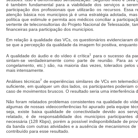
é também fundamental para a viabilidade dos serviços a ser
participação dos profissionais que utilizarão os recursos. Essa 
atenção básica nos municípios já é uma estratégia adotada, mas
política que estimule e permita aos médicos conciliar a partic
vertente de teleconsultorias do Projeto Nacional de Telessaúde, t
financeiras para participação dos municípios.
Em relação à qualidade das VCs, os questionários evidenciaram d
se que a percepção da qualidade da imagem foi positiva, enquanto
1
A qualidade do áudio e do vídeo é crítica
para o sucesso da part
sintam-se verdadeiramente como parte de reunião. Para as vid
congelamento, etc.) são, na maioria das vezes, tolerados pelos
mais intensamente.
7
Análises técnicas
de experiências similares de VCs em telemedic
suficiente, em qualquer um dos lados, os participantes poderiam
caso de movimentos bruscos. O resultado seria uma interferência d
Não foram relatados problemas consistentes na qualidade do víd
algumas de nossas videoconferências foi apurado pela equipe técn
seja, existe baixa qualidade de conectividade devido aos servi
relatado, é de responsabilidade dos municípios participantes 
necessária (128 Kbps), porém a possível indisponibilidade de pro
da banda com outras atividades e a ausência de mecanismos de f
contribuído para esse resultado.