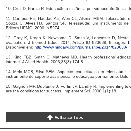
10. Cruz D, Barcia R. Educação a distância por videoconferência. 
11. Campos FE, Haddad AE, Wen CL, Alkmin MBM. Telessaúde em a
Souza C, Alves HJ, Santos SF. Telessaúde: um instrumento de s
Editora UFMG; 2006. p.5974.
12. Gray K, Krogh K, Newsome D, Smith V, Lancaster D, Nestel 
evaluation. J Biomed Educ. 2014; Article ID 823639, 8 pages.
h
Disponível em:
http://www.hindawi.com/journals/jbe/2014/823639/
13. King FBB, Smith C, Mathews MB. Health professions' educati
internet. J Allied Health. 2006;35(3):174-8.
14. Melo MCB, Silva SEM. Aspectos conceituais em telessaúde. I
instrumento de suporte assistencial e educação permanente. Belo 
15. Gagnon MP, Duplantie J, Fortin JP, Landry R. Implementing tele
are the conditions for success. Implement Sci. 2006;1(1):18.
Voltar ao Topo