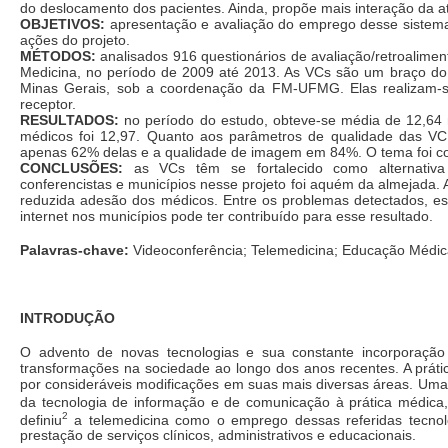
do deslocamento dos pacientes. Ainda, propõe mais interação da a
OBJETIVOS:
apresentação e avaliação do emprego desse sistema 
ações do projeto.
MÉTODOS:
analisados 916 questionários de avaliação/retroalimen
Medicina, no período de 2009 até 2013. As VCs são um braço do
Minas Gerais, sob a coordenação da FM-UFMG. Elas realizam-
receptor.
RESULTADOS:
no período do estudo, obteve-se média de 12,64 
médicos foi 12,97. Quanto aos parâmetros de qualidade das VC,
apenas 62% delas e a qualidade de imagem em 84%. O tema foi con
CONCLUSÕES:
as VCs têm se fortalecido como alternativa p
conferencistas e municípios nesse projeto foi aquém da almejada.
reduzida adesão dos médicos. Entre os problemas detectados, es
internet nos municípios pode ter contribuído para esse resultado.
Palavras-chave:
Videoconferência; Telemedicina; Educação Médic
INTRODUÇÃO
O advento de novas tecnologias e sua constante incorporação 
transformações na sociedade ao longo dos anos recentes. A pr
por consideráveis modificações em suas mais diversas áreas. Um
da tecnologia de informação e de comunicação à prática médica, 
2
definiu
a telemedicina como o emprego dessas referidas tecnolo
prestação de serviços clínicos, administrativos e educacionais.