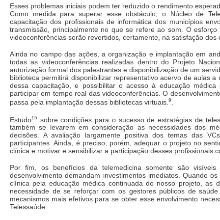
Esses problemas iniciais podem ter reduzido o rendimento espera
Como medida para superar esse obstáculo, o Núcleo de Tel
capacitação dos profissionais de informática dos municípios en
transmissão, principalmente no que se refere ao som. O esforço 
videoconferências serão revertidos, certamente, na satisfação dos 
Ainda no campo das ações, a organização e implantação em and
todas as videoconferências realizadas dentro do Projeto Naci
autorização formal dos palestrantes e disponibilização de um ser
biblioteca permitirá disponibilizar representativo acervo de aulas
dessa capacitação, e possibilitar o acesso à educação médic
participar em tempo real das videoconferências. O desenvolvimento
9
passa pela implantação dessas bibliotecas virtuais.
.
15
Estudo
sobre condições para o sucesso de estratégias de tele
também se levarem em consideração as necessidades dos médi
decisões. A avaliação largamente positiva dos temas das VCs
participantes. Ainda, é preciso, porém, adequar o projeto no sent
clínica e motivar e sensibilizar a participação desses profissionai
Por fim, os benefícios da telemedicina somente são visíve
desenvolvimento demandam investimentos imediatos. Quando os b
clínica pela educação médica continuada do nosso projeto, as di
necessidade de se reforçar com os gestores públicos de saúde 
mecanismos mais efetivos para se obter esse envolvimento necess
Telessaúde.