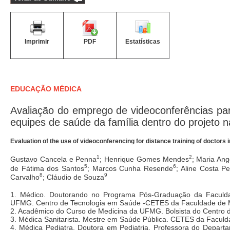
Imprimir
PDF
Estatísticas
EDUCAÇÃO MÉDICA
Avaliação do emprego de videoconferências par
equipes de saúde da família dentro do projeto n
Evaluation of the use of videoconferencing for distance training of doctors i
1
2
Gustavo Cancela e Penna
; Henrique Gomes Mendes
; Maria Ang
5
6
de Fátima dos Santos
; Marcos Cunha Resende
; Aline Costa Pe
8
9
Carvalho
; Cláudio de Souza
1. Médico. Doutorando no Programa Pós-Graduação da Faculda
UFMG. Centro de Tecnologia em Saúde -CETES da Faculdade de Me
2. Acadêmico do Curso de Medicina da UFMG. Bolsista do Centro d
3. Médica Sanitarista. Mestre em Saúde Pública. CETES da Faculd
4. Médica Pediatra. Doutora em Pediatria. Professora do Depar