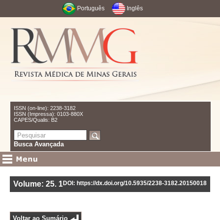
Português
Inglês
ISSN (on-line): 2238-3182
ISSN (Impressa): 0103-880X
CAPES/Qualis: B2
Busca Avançada
Volume: 25
.
1
DOI: https://dx.doi.org/10.5935/2238-3182.20150018
Voltar ao Sumário