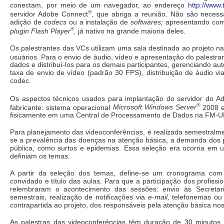
conectam, por meio de um navegador, ao endereço
http://www.
®
servidor Adobe Connect
, que abriga a reunião. Não são necess
adição de
codecs
ou a instalação de
softwares;
apresentando como
®
plugin Flash Player
,
já nativo na grande maioria deles.
Os palestrantes das VCs utilizam uma sala destinada ao proje
usuários. Para o envio de áudio, vídeo e apresentação do palestra
dados e distribuí-los para os demais participantes, gerenciando a
taxa de envio de vídeo (padrão 30 FPS), distribuição de áudio v
codec.
Os aspectos técnicos usados para implantação do servidor do A
®
fabricante: sistema operacional
Microsoft Windows Server
2008 e 
fisicamente em uma Central de Processamento de Dados na FM-UF
Para planejamento das videoconferências, é realizada semestralm
se a prevalência das doenças na atenção básica, a demanda dos p
pública, como surtos e epidemias. Essa seleção era ocorria e
definiam os temas.
A partir da seleção dos temas, define-se um cronograma com 
convidado e título das aulas. Para que a participação dos profiss
relembraram o acontecimento das sessões: envio às Secreta
semestrais, realização de notificações via
e-mail,
telefonemas ou 
contrapartida ao projeto, dos responsáveis pela atenção básica nos
As palestras das videoconferências têm duração de 30 minutos e