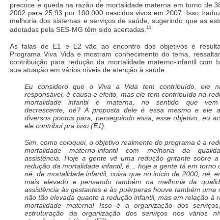
precoce e queda na razão de mortalidade materna em torno de 3
2002 para 25,93 por 100.000 nascidos vivos em 2007. Isso traduz
melhoria dos sistemas e serviços de saúde, sugerindo que as est
11
adotadas pela SES-MG têm sido acertadas.
As falas de E1 e E2 vão ao encontro dos objetivos e result
Programa Viva Vida e mostram conhecimento do tema, ressalta
contribuição para redução da mortalidade materno-infantil com
sua atuação em vários níveis de atenção à saúde.
Eu considero que o Viva a Vida tem contribuído, ele 
responsável, é causa e efeito, mas ele tem contribuído na re
mortalidade infantil e materna, no sentido que ve
decrescente, né? A proposta dele é essa mesmo e ele 
diversos pontos para, perseguindo essa, esse objetivo, eu a
ele contribui pra isso (E1).
Sim, como coloquei, o objetivo realmente do programa é a re
mortalidade materno-infantil com melhoria da quali
assistência. Hoje a gente vê uma redução gritante sobre a
redução da mortalidade infantil, é... hoje a gente tá em torno
né, de mortalidade infantil, coisa que no início de 2000, né, e
mais elevado e pensando também na melhoria da quali
assistência às gestantes e às puérperas houve também uma
não tão elevada quanto a redução infantil, mas em relação à 
mortalidade materna! Isso é a organização dos serviços
estruturação da organização dos serviços nos vários ní