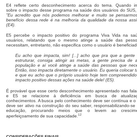
E4 reflete certo desconhecimento acerca do tema. Quando i
sobre o impacto desse programa na saúde dos usuários do SUS, 
"Eu acredito que nós podemos melhorar e muito se pensarmo
benefício dessa rede é na melhoria da qualidade da nossa assi
(E4).
E5 percebe o impacto positivo do programa Viva Vida na sa
usuários, relatando que o mesmo atinge a saúde das pess
necessitam, entretanto, não especifica como o usuário é beneficiad
Eu acho que impacta, sim! [...] acho que pra que a gente
estruturar, consiga atingir as metas, a gente precisa de a
população e aí você atinge a saúde das pessoas que nece
Então, isso impacta diretamente o usuário. Eu queria colocar
e que eu acho que o próprio usuário hoje tem compreendido
impacto positivo dessas ações na saúde dele! (E5).
É provável que esse certo desconhecimento apresentado nas fal
e E5 se relacione à deficiência em busca de atualiza
conhecimentos. A busca pelo conhecimento deve ser contínua e 
deve ser ativo na construção do seu saber, responsabilizando-se
educação, procurando meios que o levem ao crescim
12
aperfeiçoamento de sua capacidade.
CONSIDERAÇÕES FINAIS