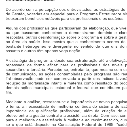
De acordo com a percepção dos entrevistados, as estratégias d
de Gestão, voltadas em especial para o Programa Estruturador Vi
trouxeram benefícios notáveis para os profissionais e os usuários.
Alguns dos profissionais que participaram da elaboração, que viv
ou que buscaram conhecimento demonstraram domínio e clar
respostas, outros desinformação sobre o programa e sobre a gest
na área da saúde. Isso mostra que o conhecimento acerca do
bastante heterogêneo e divergente no sentido de que uns do
assunto e outros têm apenas vaga noção.
A estratégia do programa, desde sua estruturação até a efetivaçã
repassada de forma eficaz para os profissionais dos níveis pr
secundário e terciário. Percebe-se, entretanto, que mesmo com es
de comunicação, as ações contempladas pelo programa são real
Tal observação pode ser comprovada a partir dos índices favor
redução da mortalidade infantil e materna como resultado do pr
demais ações municipais, estadual e federal que contribuem pa
fim.
Mediante a análise, ressaltam-se a importância de novas pesquis
o tema, a necessidade de melhoria contínua do sistema de sa
importância da qualificação profissional, além da criação de 
efetivo entre a gestão central e a assistência direta. Com isso, cont
para a melhoria da assistência à mulher e ao recém-nascido, cu
se o que está disposto na Constituição Federal de 1988: "saú