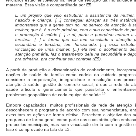
terciário) estão envolvidos na meta de redução da mortalidade in
materna. Essa visão é compartilhada por E5:
É um projeto que veio estruturar a assistência da mulher
nascido e criança. [...] conseguiu abraçar as três instânc
importantes que a gente tem no, no serviço de atenção à 
mulher, que é, é a rede primária, com a sua capacidade de p
e promoção à saúde [...] e aí, parto e puerpério entram a
terciária. [...] a forma que ela tem vinculado a atenção p
secundária e terciária, tem funcionado. [...] essa estrut
vinculação de uma mulher, [...] ela tem o acolhimento de
atenção primária, faz o tratamento dela na secundária e depo
pra primária, pra continuar seu controle (E5).
A partir da produção e disseminação do conhecimento, incorpor
noções de saúde da família como cadeia do cuidado progress
considere a organização, integralidade e resolução dos proce
atenção à saúde, gestão do controle social, é que a rede de a
saúde articula o gerenciamento que possibilita o enfrentame
10
problemas geopolíticos de cada equipe de saúde.
Embora capacitados, muitos profissionais da rede de atenção 
desconhecem o programa de acordo com sua nomenclatura, entr
executam as ações de forma efetiva. Percebem o objetivo das a
programa de forma geral, como parte das suas atribuições embas
protocolos municipais, mas sem vinculação direta com a gestão e
Isso é comprovado na fala de E3: