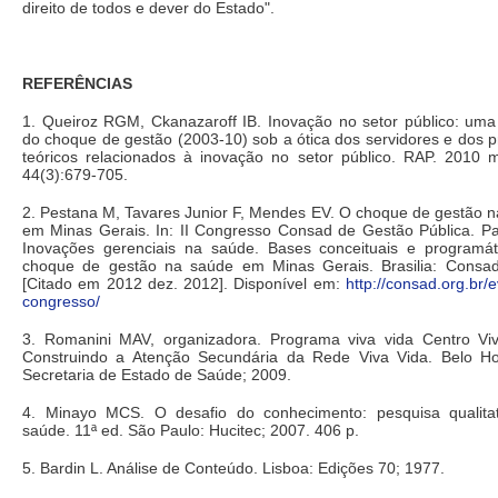
direito de todos e dever do Estado".
REFERÊNCIAS
1. Queiroz RGM, Ckanazaroff IB. Inovação no setor público: uma
do choque de gestão (2003-10) sob a ótica dos servidores e dos p
teóricos relacionados à inovação no setor público. RAP. 2010 m
44(3):679-705.
2. Pestana M, Tavares Junior F, Mendes EV. O choque de gestão 
em Minas Gerais. In: II Congresso Consad de Gestão Pública. Pa
Inovações gerenciais na saúde. Bases conceituais e programát
choque de gestão na saúde em Minas Gerais. Brasilia: Consad
[Citado em 2012 dez. 2012]. Disponível em:
http://consad.org.br/e
congresso/
3. Romanini MAV, organizadora. Programa viva vida Centro Viv
Construindo a Atenção Secundária da Rede Viva Vida. Belo Hor
Secretaria de Estado de Saúde; 2009.
4. Minayo MCS. O desafio do conhecimento: pesquisa qualita
saúde. 11ª ed. São Paulo: Hucitec; 2007. 406 p.
5. Bardin L. Análise de Conteúdo. Lisboa: Edições 70; 1977.