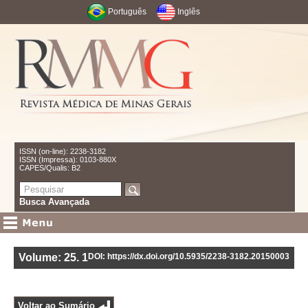
Português
Inglês
ISSN (on-line): 2238-3182
ISSN (Impressa): 0103-880X
CAPES/Qualis: B2
Busca Avançada
Volume: 25
.
1
DOI: https://dx.doi.org/10.5935/2238-3182.20150003
Voltar ao Sumário