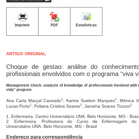
Imprimir
PDF
Estatísticas
ARTIGO ORIGINAL
Choque de gestao: análise do conheciment
profissionais envolvidos com o programa "viva v
Management shock: analysis of knowledge of professionals involved with 
vida" program
1
1
Ana Carla Marçal Caxeado
; Karine Suelem Marques
; Mônica V
1
1
2
Lucas Porto
; Poliana Cristina Soares
; Janaína Soares Tizzoni
1. Enfermeira. Centro Universitário UNA. Belo Horizonte, MG - Brasi
2. Enfermeira. Professora do Curso de Enfermagem do 
Universitário UNA. Belo Horizonte, MG - Brasil
Endereço para correspondência