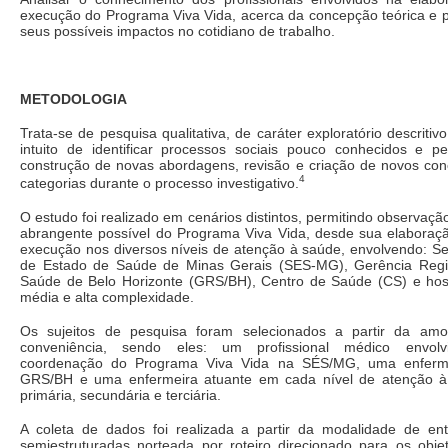
execução do Programa Viva Vida, acerca da concepção teórica e p
seus possíveis impactos no cotidiano de trabalho.
METODOLOGIA
Trata-se de pesquisa qualitativa, de caráter exploratório descritiv
intuito de identificar processos sociais pouco conhecidos e pe
construção de novas abordagens, revisão e criação de novos con
4
categorias durante o processo investigativo.
O estudo foi realizado em cenários distintos, permitindo observaçã
abrangente possível do Programa Viva Vida, desde sua elaboraç
execução nos diversos níveis de atenção à saúde, envolvendo: Se
de Estado de Saúde de Minas Gerais (SES-MG), Gerência Regi
Saúde de Belo Horizonte (GRS/BH), Centro de Saúde (CS) e hosp
média e alta complexidade.
Os sujeitos de pesquisa foram selecionados a partir da amo
conveniência, sendo eles: um profissional médico envol
coordenação do Programa Viva Vida na SÉS/MG, uma enferm
GRS/BH e uma enfermeira atuante em cada nível de atenção à
primária, secundária e terciária.
A coleta de dados foi realizada a partir da modalidade de ent
semiestruturadas norteada por roteiro direcionado para os obje