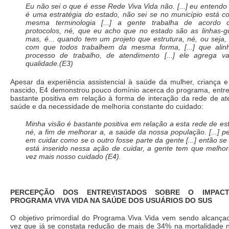
Eu não sei o que é esse Rede Viva Vida não. [...] eu entendo q
é uma estratégia do estado, não sei se no município está 
mesma terminologia [...] a gente trabalha de acordo
protocolos, né, que eu acho que no estado são as linhas-gui
mas, é... quando tem um projeto que estrutura, né, ou seja,
com que todos trabalhem da mesma forma, [...] que alin
processo de trabalho, de atendimento [...] ele agrega va
qualidade.(E3)
Apesar da experiência assistencial à saúde da mulher, criança 
nascido, E4 demonstrou pouco domínio acerca do programa, entre
bastante positiva em relação à forma de interação da rede de a
saúde e da necessidade de melhoria constante do cuidado:
Minha visão é bastante positiva em relação a esta rede de est
né, a fim de melhorar a, a saúde da nossa população. [...] 
em cuidar como se o outro fosse parte da gente [...] então se
está inserido nessa ação de cuidar, a gente tem que melho
vez mais nosso cuidado (E4).
PERCEPÇÃO DOS ENTREVISTADOS SOBRE O IMPAC
PROGRAMA VIVA VIDA NA SAÚDE DOS USUÁRIOS DO SUS
O objetivo primordial do Programa Viva Vida vem sendo alcança
vez que já se constata redução de mais de 34% na mortalidade 