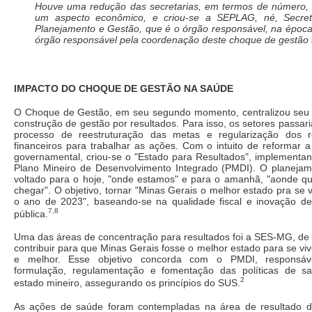
Houve uma redução das secretarias, em termos de número, 
um aspecto econômico, e criou-se a SEPLAG, né, Secret
Planejamento e Gestão, que é o órgão responsável, na época
órgão responsável pela coordenação deste choque de gestão 
IMPACTO DO CHOQUE DE GESTÃO NA SAÚDE
O Choque de Gestão, em seu segundo momento, centralizou seu 
construção de gestão por resultados. Para isso, os setores passar
processo de reestruturação das metas e regularização dos r
financeiros para trabalhar as ações. Com o intuito de reformar a 
governamental, criou-se o "Estado para Resultados", implementa
Plano Mineiro de Desenvolvimento Integrado (PMDI). O planejam
voltado para o hoje, "onde estamos" e para o amanhã, "aonde q
chegar". O objetivo, tornar "Minas Gerais o melhor estado pra se v
o ano de 2023", baseando-se na qualidade fiscal e inovação de
7,8
pública.
Uma das áreas de concentração para resultados foi a SES-MG, de
contribuir para que Minas Gerais fosse o melhor estado para se viv
e melhor. Esse objetivo concorda com o PMDI, responsáv
formulação, regulamentação e fomentação das políticas de s
2
estado mineiro, assegurando os princípios do SUS.
As ações de saúde foram contempladas na área de resultado 