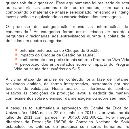
grupos sob título genérico. Esse agrupamento foi realizado de ac
as características comuns entre os elementos, com cada ca
combinando o material de análise selecionado, refletindo as inten
investigações e equivalendo as características das mensagens.
O processo de categorização reuniu as informações de
5
condensada.
As categorias foram assim criadas de acordo
perguntas direcionadas aos entrevistados durante a coleta de 
definidas em quatro categorias:
entendimento acerca do Choque de Gestão;
impacto do Choque de Gestão na saúde;
conhecimento dos profissionais sobre o Programa Viva Vida
percepção dos entrevistados sobre o impacto do Progra
Vida na saúde dos usuários do SUS.
A última etapa da análise de conteúdo foi a fase de tratame
resultados obtidos, de forma interpretativa, sustentada por s
técnicos de validação. Nesta análise, a inferência de conhec
relativos às condições de produção levou a deduzir de maneira
conhecimentos sobre o emissor da mensagem ou sobre seu meio.
A pesquisa foi submetida à aprovação do Comitê de Ética do
Universitário UNA no dia 22 de junho de 2011 e aprovada no di
julho de 2011 com parecer nº 0046.0.391.000-11. Foram segu
diretrizes da Resolução 196/96 do Conselho Nacional de Saú
estabelece os critérios de pesquisa com seres humanos. T