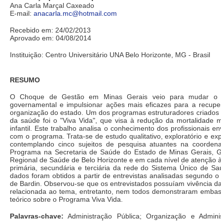
Ana Carla Marçal Caxeado
E-mail:
anacarla.mc@hotmail.com
Recebido em: 24/02/2013
Aprovado em: 04/08/2014
Instituição: Centro Universitário UNA Belo Horizonte, MG - Brasil
RESUMO
O Choque de Gestão em Minas Gerais veio para mudar o
governamental e impulsionar ações mais eficazes para a recupe
organização do estado. Um dos programas estruturadores criados
da saúde foi o "Viva Vida", que visa à redução da mortalidade 
infantil. Este trabalho analisa o conhecimento dos profissionais en
com o programa. Trata-se de estudo qualitativo, exploratório e expl
contemplando cinco sujeitos de pesquisa atuantes na coorden
Programa na Secretaria de Saúde do Estado de Minas Gerais, G
Regional de Saúde de Belo Horizonte e em cada nível de atenção 
primária, secundária e terciária da rede do Sistema Único de S
dados foram obtidos a partir de entrevistas analisadas segundo 
de Bardin. Observou-se que os entrevistados possuíam vivência da
relacionada ao tema, entretanto, nem todos demonstraram emba
teórico sobre o Programa Viva Vida.
Palavras-chave:
Administração Pública; Organização e Adminis