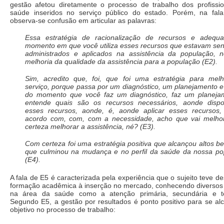
gestão afetou diretamente o processo de trabalho dos profissi
saúde inseridos no serviço público do estado. Porém, na fal
observa-se confusão em articular as palavras:
Essa estratégia de racionalização de recursos e adequ
momento em que você utiliza esses recursos que estavam se
administrados e aplicados na assistência da população, n
melhoria da qualidade da assistência para a população (E2).
Sim, acredito que, foi, que foi uma estratégia para melh
serviço, porque passa por um diagnóstico, um planejamento e 
do momento que você faz um diagnóstico, faz um planeja
entende quais são os recursos necessários, aonde disponi
esses recursos, aonde, é, aonde aplicar esses recursos,
acordo com, com, com a necessidade, acho que vai melho
certeza melhorar a assistência, né? (E3).
Com certeza foi uma estratégia positiva que alcançou altos be
que culminou na mudança e no perfil da saúde da nossa po
(E4).
A fala de E5 é caracterizada pela experiência que o sujeito teve d
formação acadêmica à inserção no mercado, conhecendo diversos
na área da saúde como a atenção primária, secundária e ter
Segundo E5, a gestão por resultados é ponto positivo para se al
objetivo no processo de trabalho: