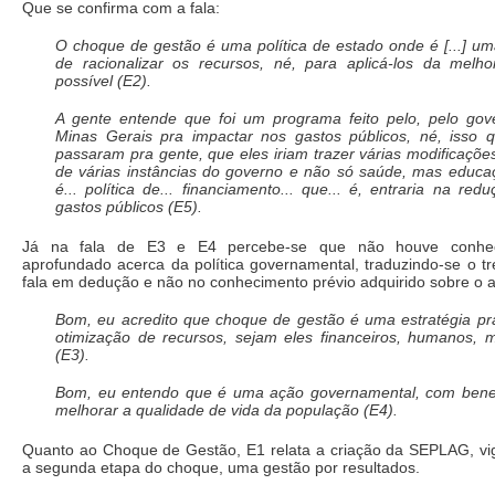
Que se confirma com a fala:
O choque de gestão é uma política de estado onde é [...] u
de racionalizar os recursos, né, para aplicá-los da melh
possível (E2).
A gente entende que foi um programa feito pelo, pelo gov
Minas Gerais pra impactar nos gastos públicos, né, isso 
passaram pra gente, que eles iriam trazer várias modificaçõe
de várias instâncias do governo e não só saúde, mas educaç
é... política de... financiamento... que... é, entraria na red
gastos públicos (E5).
Já na fala de E3 e E4 percebe-se que não houve conhe
aprofundado acerca da política governamental, traduzindo-se o t
fala em dedução e não no conhecimento prévio adquirido sobre o 
Bom, eu acredito que choque de gestão é uma estratégia pr
otimização de recursos, sejam eles financeiros, humanos, m
(E3).
Bom, eu entendo que é uma ação governamental, com benef
melhorar a qualidade de vida da população (E4).
Quanto ao Choque de Gestão, E1 relata a criação da SEPLAG, vi
a segunda etapa do choque, uma gestão por resultados.