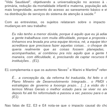
"Vida Saudável", objetivando a universalização no acesso à 
primária, redução da mortalidade infantil e materna, população ad
mais longevidade, aumento do acesso ao saneamento básico e ef
2
na distribuição de serviços do sistema de atenção à saúde.
Com as entrevistas, os sujeitos relataram sobre o impacto
mudanças em seu trabalho:
Eu não tenho a menor dúvida, porque é aquilo que eu já adiant
a gente trabalhava com muita dificuldade, porque a proposta
tínhamos era levada pra uma equipe técnica, né, a equipe téc
acreditava que precisava fazer aquelas coisas... o choque d
queria realmente que as coisas fossem planejadas,
acompanhadas, aí combinou pra nós aquilo que a gente f
maneira, com dificuldade, é, precisando de captar recursos 
instituições... (E1).
7
8
E1 complementa o que os autores Neves
e Marini e Martins
refer
É... a concepção da, da reforma foi traduzida, foi feito o
Plano Mineiro de Desenvolvimento Integrado... o PMDI
estratégias de governo a looongo prazo... [...] a visão do 
termos Minas Gerais o melhor estado para se viver no an
depois foi até foi reformulado e passou a ser, passou para o 
(E1).
Nas falas de E2, E3 e E4 nota-se que o impacto causal do ch