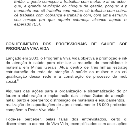
Então, a gente começou a trabalhar com metas e aí eu acho
que, a grande revolução do choque de gestão, porque: a p
momento que cê trabalha com metas, cê trabalha com cobra
cê trabalha com cobrança e trabalha com, com uma estrutu
seu serviço pra que aquela cobrança alcance aquele re
esperado (E5).
CONHECIMENTO DOS PROFISSIONAIS DE SAÚDE SO
PROGRAMA VIVA VIDA
Lançado em 2003, o Programa Viva Vida objetiva a promoção e in
da atenção à saúde para otimizar a redução da mortalidade inf
materna em Minas Gerais. Atua dentro de três linhas estratég
estruturação da rede de atenção à saúde da mulher e da cri
qualificação dessa rede e a construção de processo de mobi
9
social.
Algumas das ações para a organização e sistematização do p
foram a elaboração e implantação das Linhas-Guias de atenção 
natal, parto e puerpério; distribuição de materiais e equipamentos,
realização de capacitações de aproximadamente 15.000 profissio
9
compõem a Rede Viva Vida.
Pode-se perceber, pelas falas dos entrevistados, certo 
discernimento acerca do Viva Vida, exemplificados com as citaçõe