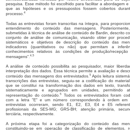
pesquisa. Esse método foi escolhido para facilitar a abordagem e 
que as hipóteses e os pressupostos fossem cobertos duran
4
processo.
Todas as entrevistas foram transcritas na íntegra, para proporcio
entendimento do conteúdo das mensagens. Posteriormente
submetidas à técnica de análise de conteúdo de Bardin, descrito 
conjunto de análise de comunicação, visando obter por proced
sistemáticos e objetivos de descrição do conteúdo das men
indicadores (quantitativos ou não) que permitam a inferê
conhecimentos relativos às condições de produção/recepção
4,5
mensagens".
A análise de conteúdo possibilita ao pesquisador, maior liberd
interpretação dos dados. Essa técnica permite a avaliação e desc
5
conteúdo das mensagens dos entrevistados.
Após leitura sistemá
transcrições das entrevistas, seguiu-se a codificação do material
que se constitui na transformação dos dados em texto, transf
sistematicamente e agrupados em unidades, permitindo at
5
representação do conteúdo.
Todos os entrevistados foram codi
com a letra "E" e um número correspondendo à ordem em
entrevistas ocorreram, sendo E1, E2, E3, E4 e E5 referen
profissionais da SES-MG; GRS-BH; atenção primária, secun
terciária, respectivamente.
A próxima etapa foi a categorização do conteúdo das men
constituindo-se em operação de classificação de elementos, r