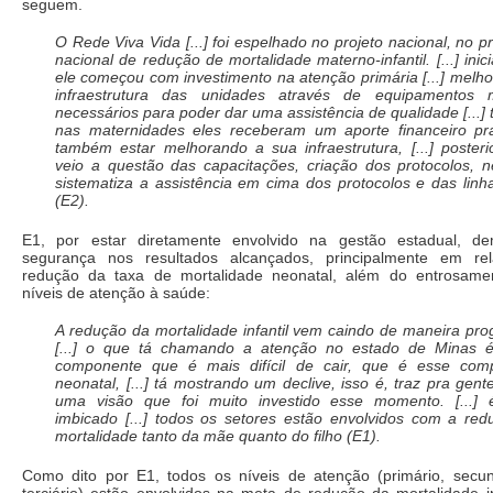
seguem.
O Rede Viva Vida [...] foi espelhado no projeto nacional, no 
nacional de redução de mortalidade materno-infantil. [...] inic
ele começou com investimento na atenção primária [...] melh
infraestrutura das unidades através de equipamentos 
necessários para poder dar uma assistência de qualidade [...
nas maternidades eles receberam um aporte financeiro pr
também estar melhorando a sua infraestrutura, [...] poster
veio a questão das capacitações, criação dos protocolos, 
sistematiza a assistência em cima dos protocolos e das linh
(E2).
E1, por estar diretamente envolvido na gestão estadual, de
segurança nos resultados alcançados, principalmente em re
redução da taxa de mortalidade neonatal, além do entrosame
níveis de atenção à saúde:
A redução da mortalidade infantil vem caindo de maneira pro
[...] o que tá chamando a atenção no estado de Minas 
componente que é mais difícil de cair, que é esse com
neonatal, [...] tá mostrando um declive, isso é, traz pra gent
uma visão que foi muito investido esse momento. [...] 
imbicado [...] todos os setores estão envolvidos com a re
mortalidade tanto da mãe quanto do filho (E1).
Como dito por E1, todos os níveis de atenção (primário, secun