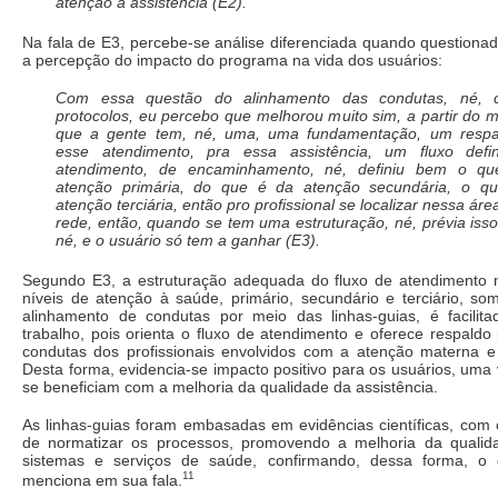
atenção à assistência (E2).
Na fala de E3, percebe-se análise diferenciada quando questiona
a percepção do impacto do programa na vida dos usuários:
Com essa questão do alinhamento das condutas, né,
protocolos, eu percebo que melhorou muito sim, a partir do
que a gente tem, né, uma, uma fundamentação, um respa
esse atendimento, pra essa assistência, um fluxo defi
atendimento, de encaminhamento, né, definiu bem o q
atenção primária, do que é da atenção secundária, o q
atenção terciária, então pro profissional se localizar nessa áre
rede, então, quando se tem uma estruturação, né, prévia isso f
né, e o usuário só tem a ganhar (E3).
Segundo E3, a estruturação adequada do fluxo de atendimento n
níveis de atenção à saúde, primário, secundário e terciário, s
alinhamento de condutas por meio das linhas-guias, é facilita
trabalho, pois orienta o fluxo de atendimento e oferece respaldo
condutas dos profissionais envolvidos com a atenção materna e i
Desta forma, evidencia-se impacto positivo para os usuários, uma
se beneficiam com a melhoria da qualidade da assistência.
As linhas-guias foram embasadas em evidências científicas, com o
de normatizar os processos, promovendo a melhoria da qualid
sistemas e serviços de saúde, confirmando, dessa forma, o
11
menciona em sua fala.