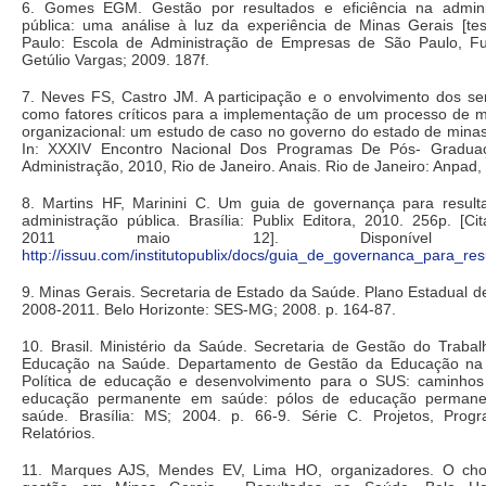
6. Gomes EGM. Gestão por resultados e eficiência na admini
pública: uma análise à luz da experiência de Minas Gerais [te
Paulo: Escola de Administração de Empresas de São Paulo, F
Getúlio Vargas; 2009. 187f.
7. Neves FS, Castro JM. A participação e o envolvimento dos se
como fatores críticos para a implementação de um processo de 
organizacional: um estudo de caso no governo do estado de minas
In: XXXIV Encontro Nacional Dos Programas De Pós- Gradu
Administração, 2010, Rio de Janeiro. Anais. Rio de Janeiro: Anpad,
8. Martins HF, Marinini C. Um guia de governança para result
administração pública. Brasília: Publix Editora, 2010. 256p. [C
2011 maio 12]. Disponível 
http://issuu.com/institutopublix/docs/guia_de_governanca_para_res
9. Minas Gerais. Secretaria de Estado da Saúde. Plano Estadual 
2008-2011. Belo Horizonte: SES-MG; 2008. p. 164-87.
10. Brasil. Ministério da Saúde. Secretaria de Gestão do Traba
Educação na Saúde. Departamento de Gestão da Educação na
Política de educação e desenvolvimento para o SUS: caminhos
educação permanente em saúde: pólos de educação perman
saúde. Brasília: MS; 2004. p. 66-9. Série C. Projetos, Prog
Relatórios.
11. Marques AJS, Mendes EV, Lima HO, organizadores. O ch