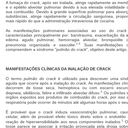
A fumaça do
crack
, após ser inalada, atinge rapidamente as me
e o epitélio alveolar pulmonar devido à sua elevada volatilidade
sua combustão. Devido à grande superfície pulmonar para absorç
substâncias, atinge rapidamente a circulação sanguínea, propor
mais rápido do que a administração intravenosa de cocaína.
As manifestações pulmonares associadas ao uso do
crack
caracterizadas principalmente por: barotrauma, exacerbação da 
edema agudo pulmonar, hemorragia alveolar, bronquiolite o
1-3
pneumonia organizada e vasculite.
Suas manifestações cl
compreendem a síndrome "pulmão do
crack
", objetivo deste artigo.
MANIFESTAÇÕES CLÍNICAS DA INALAÇÃO DE CRACK
O termo
pulmão do crack
é utilizado para descrever uma sín
aguda que ocorre após a inalação do
crack
. As manifestações clí
decorrem de tosse seca, hemoptoica ou com escarro escuro,
2
dispneia, sibilância, febre e infiltrado alveolar difuso.
Os pulmões s
órgãos expostos aos produtos de combustão do
crack
, por isso 
respiratória pode ocorrer de minutos até algumas horas após o seu
É provável que o
crack
induza vasoconstrição pulmonar, cau
celular, além de provável efeito tóxico direto sobre o endotélio 
1
reação de hipersensibilidade aos seus componentes inalados.
O
tosse parece se associar à irritação provocada pela droga sobr