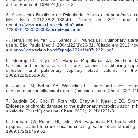
J Bras Pneumol. 1998;24(5):317-21.
3. Associação Brasileira de Psiquiatria. Abuso e dependência: c
Med Bras 2012;58(2):138-40. [Citado em 2012 nov. 04
em:
http://www.scielo.br/scielo.php?pi
42302012000200008&script=sci_arttext
4. Terra Filho M, Yen CC, Santos UP, Munoz DR. Pulmonary altera
users. São Paulo Med J. 2004;122(1):26-31. [Citado em 2012 nov.
em:
http://www.scielo.br/pdf/spmj/v122n1/a07v1221.pdf
5. Kleerup EC, Koyal SN, Marques-Magallanes JA, Goldman M
Chronic and acute effects of "crack" cocaine on diffusing cap
diffusion, and pulmonary capillary blood volume in the
2002;122(2):629-38.
6. Janjua TM, Bohan AE, Wesselius LJ. Increased lower respira
concentrations in alkaloidal ("crack") cocaine users. Chest. 2001;11
7. Baldwin GC, Choi R, Roth MD, Shay AH, Kleerup EC, Si
Evidence of chronic damage to the pulmonary microcirculation in h
alkaloidal ("crack") cocaine. Chest. 2002;121(4):1231-8.
8. Eurman DW, Potash HI, Eyler WR, Paganussi PJ, Beute GH. 
dyspnea related to crack cocaine smoking: value of chest radiogr
1989;172(2):459-62.