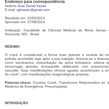
Endereço para correspondência
Antônio José Daniel Xavier
E-mail:
ajdxavier@gmail.com
Recebido em: 22/03/2013
Aprovado em: 07/08/2014
Instituição: Faculdade de Ciências Médicas de Minas Gerai
Horizonte, MG - Brasil
RESUMO
O
crack
é considerado a forma mais potente e viciante da co
pulmão acometido logo após a sua inalação. Associa-se a diversa
como barotrauma, exacerbação da asma brônquica, edema a
hemorragia alveolar, bronquiolite obliterante com pneumoni
vasculite. Suas manifestações clínicas agudas caracterizam a s
do
crack
", com manifestações imaginológicas próprias.
Palavras-chave:
Cocaína Crack; Transtornos Relacionados ao U
Medicina de Emergência; Pneumopatias.
INTRODUÇÃO