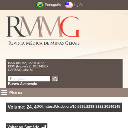
Português
Inglês
ISSN (on-line): 2238-3182
ISSN (Impressa): 0103-880X
CAPES/Qualis: B2
Busca Avançada
Volume: 24
.
4
DOI: https://dx.doi.org/10.5935/2238-3182.20140145
Voltar ao Sumário