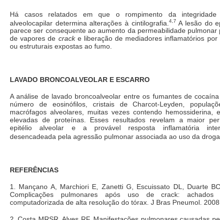
Há casos relatados em que o rompimento da integridad
4,7
alveolocapilar determina alterações à cintilografia.
A lesão do ep
parece ser consequente ao aumento da permeabilidade pulmonar p
de vapores de
crack
e liberação de mediadores inflamatórios por 
ou estruturais expostas ao fumo.
LAVADO BRONCOALVEOLAR E ESCARRO
A análise de lavado broncoalveolar entre os fumantes de cocaína
número de eosinófilos, cristais de Charcot-Leyden, populaç
macrófagos alveolares, muitas vezes contendo hemossiderina, 
elevadas de proteínas. Esses resultados revelam a maior per
epitélio alveolar e a provável resposta inflamatória inters
desencadeada pela agressão pulmonar associada ao uso da droga
REFERÊNCIAS
1. Mançano A, Marchiori E, Zanetti G, Escuissato DL, Duarte BC,
Complicações pulmonares após uso de crack: achados 
computadorizada de alta resolução do tórax. J Bras Pneumol. 2008
2. Costa MRSR, Alves RF. Manifestações pulmonares causadas pel