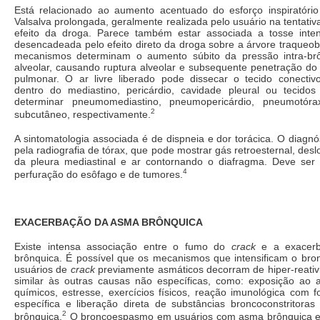
Está relacionado ao aumento acentuado do esforço inspiratór
Valsalva prolongada, geralmente realizada pelo usuário na tentati
efeito da droga. Parece também estar associada a tosse inte
desencadeada pelo efeito direto da droga sobre a árvore traqueo
mecanismos determinam o aumento súbito da pressão intra-brô
alveolar, causando ruptura alveolar e subsequente penetração do a
pulmonar. O ar livre liberado pode dissecar o tecido conectivo
dentro do mediastino, pericárdio, cavidade pleural ou tecido
determinar pneumomediastino, pneumopericárdio, pneumotór
2
subcutâneo, respectivamente.
A sintomatologia associada é de dispneia e dor torácica. O diagnó
pela radiografia de tórax, que pode mostrar gás retroesternal, desl
da pleura mediastinal e ar contornando o diafragma. Deve ser 
4
perfuração do esôfago e de tumores.
EXACERBAÇÃO DA ASMA BRÔNQUICA
Existe intensa associação entre o fumo do
crack
e a exacer
brônquica. É possível que os mecanismos que intensificam o b
usuários de
crack
previamente asmáticos decorram de hiper-reativ
similar às outras causas não específicas, como: exposição ao ar
químicos, estresse, exercícios físicos, reação imunológica com 
específica e liberação direta de substâncias broncoconstritoras
2
brônquica.
O broncoespasmo em usuários com asma brônquica e