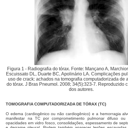
Figura 1 - Radiografia do tórax. Fonte: Mançano A, Marchiori
Escuissato DL, Duarte BC, Apolinário LA. Complicações p
uso de crack: achados na tomografia computadorizada de a
do tórax. J Bras Pneumol. 2008; 34(5):323-7. Reproduzido
dos autores.
TOMOGRAFIA COMPUTADORIZADA DE TÓRAX (TC)
O edema (cardiogênico ou não cardiogênico) e a hemorragia al
manifestar na TC por comprometimento pulmonar difuso ou m
opacidades em vidro fosco, consolidações, espessamento de septo
e derrame pleural. Podem também aparecer lesões escavadas 