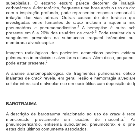
subepiteliais. O escarro escuro parece decorrer da inalaç
carbonáceos. A dor torácica, frequente uma hora após o uso da d
com a inspiração profunda, pode representar resposta sensorial lo
irritação das vias aéreas. Outras causas de dor torácica qu
investigadas entre fumantes de
crack
incluem a isquemia mio
2
pneumotórax e pneumomediastino.
A hemoptise é outro ach
3
presente em 6 a 26% dos usuários de
crack.
Pode resultar da r
sanguíneos presentes na submucosa traqueal brônquica ou 
membrana alveolocapilar.
Imagens radiológicas dos pacientes acometidos podem evidenc
pulmonares intersticiais e alveolares difusas. Além disso, pequeno
2
pode estar presente.
A análise anatomopatológica de fragmentos pulmonares obtido
inalantes de
crack
revela, em geral, lesão e hemorragia alveolare
celular intersticial e alveolar rico em eosinófilos com deposição de I
BAROTRAUMA
A descrição de barotrauma relacionado ao uso de
crack
é rece
1
mencionado previamente em usuário de maconha.
Ass
pneumopericárdio, enfisema subcutâneo, pneumotórax e o pne
estes dois últimos comumente associados.