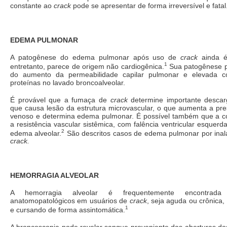
constante ao
crack
pode se apresentar de forma irreversível e fatal
EDEMA PULMONAR
A patogênese do edema pulmonar após uso de
crack
ainda é
1
entretanto, parece de origem não cardiogênica.
Sua patogênese pr
do aumento da permeabilidade capilar pulmonar e elevada c
proteínas no lavado broncoalveolar.
É provável que a fumaça de
crack
determine importante descar
que causa lesão da estrutura microvascular, o que aumenta a pre
venoso e determina edema pulmonar. É possível também que a 
a resistência vascular sistêmica, com falência ventricular esquer
2
edema alveolar.
São descritos casos de edema pulmonar por inal
crack.
HEMORRAGIA ALVEOLAR
A hemorragia alveolar é frequentemente encontrad
anatomopatológicos em usuários de
crack
, seja aguda ou crônica
1
e cursando de forma assintomática.
A broncoscopia pode revelar sangue proveniente das aberturas do