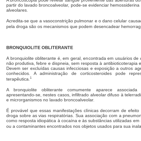
partir do lavado broncoalveolar, pode-se evidenciar hemossiderin
alveolares.
Acredita-se que a vasoconstrição pulmonar e o dano celular caus
pela droga são os mecanismos que podem desencadear hemorragi
BRONQUIOLITE OBLITERANTE
A bronquiolite obliterante é, em geral, encontrada em usuários de
não produtiva, febre e dispneia, sem resposta à antibioticoterapia 
Devem ser excluídas causas infecciosas e exposição a outros age
conhecidos. A administração de corticosteroides pode repres
1
terapêutica.
A bronquiolite obliterante comumente aparece associada
apresentando-se, nestes casos, infiltrado alveolar difuso à telerrad
e microrganismos no lavado broncoalveolar.
É provável que essas manifestações clínicas decorram de efeito 
droga sobre as vias respiratórias. Sua associação com a pneumon
como resposta idiopática à cocaína e às substâncias utilizadas em
ou a contaminantes encontrados nos objetos usados para sua inal