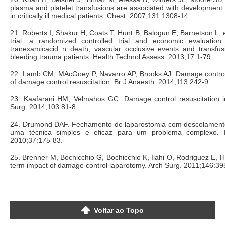
plasma and platelet transfusions are associated with development o
in critically ill medical patients. Chest. 2007;131:1308-14.
21. Roberts I, Shakur H, Coats T, Hunt B, Balogun E, Barnetson L,
trial: a randomized controlled trial and economic evaluation
tranexamicacid n death, vascular occlusive events and transfus
bleeding trauma patients. Health Technol Assess. 2013;17:1-79.
22. Lamb CM, MAcGoey P, Navarro AP, Brooks AJ. Damage control 
of damage control resuscitation. Br J Anaesth. 2014;113:242-9.
23. Kaafarani HM, Velmahos GC. Damage control resuscitation 
Surg. 2014;103:81-8.
24. Drumond DAF. Fechamento de laparostomia com descolament
uma técnica simples e eficaz para um problema complexo. 
2010;37:175-83.
25. Brenner M, Bochicchio G, Bochicchio K, Ilahi O, Rodriguez E, 
term impact of damage control laparotomy. Arch Surg. 2011;146:39
Voltar ao Topo