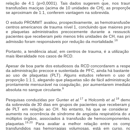
relação de 4:1 (p=0,0001). Tais dados sugerem que, nos tra
transfusões maciças (acima de 10 unidades de CH), as proporç
se aproximam de 1:1, conferem vantagem na sobrevida.
O estudo PROMMT avaliou, prospectivamente, as hemotransfusõe
centros americanos de trauma nível 1, concluindo que maiores pr
e plaquetas administrados precocemente durante a ressusci
pacientes que receberam pelo menos três unidades de CH, nas pri
16
admissão foram responsáveis por redução da mortalidade.
Portanto, a tendência atual, em centros de trauma, é a utilizaç
mais liberalidade nos casos de RCD.
Apesar de boa parte dos estudiosos da RCD concordarem a respe
da administração precoce e sustentada de PFC, ainda há bastante
ao uso de plaquetas (PLT). Alguns estudos referem o uso 
proporção 1:1:1, alegando que plaquetas são de fácil administraçã
prontamente mensurável na coagulação, por aumentarem imedia
9
absoluta no sangue circulante.
17
18
Pesquisas conduzidas por Gunter
et al.
e Holcomb
et al.
demo
da sobrevida de 30 dias em grupos de pacientes que receberam 
de PLT em relação ao CH. No entanto, há que se considerar a
aumento na ocorrência de síndrome de angústia respiratória do a
múltiplos órgãos, associados à transfusão de hemocomponentes
19,20
plaquetas.
Para avaliar a melhor relação entre os com
transfundidos nas hemorragias volumosas, está em curso, 