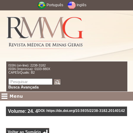
Português
Inglês
ISSN (on-line): 2238-3182
ISSN (Impressa): 0103-880X
CAPES/Qualis: B2
Busca Avançada
Volume: 24
.
4
DOI: https://dx.doi.org/10.5935/2238-3182.20140142
Voltar ao Sumário