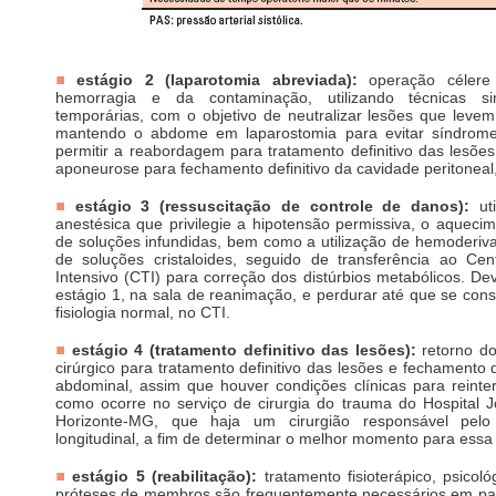
estágio 2 (laparotomia abreviada):
operação célere 
hemorragia e da contaminação, utilizando técnicas si
temporárias, com o objetivo de neutralizar lesões que levem
mantendo o abdome em laparostomia para evitar síndrome
permitir a reabordagem para tratamento definitivo das lesõe
aponeurose para fechamento definitivo da cavidade peritoneal
estágio 3 (ressuscitação de controle de danos):
uti
anestésica que privilegie a hipotensão permissiva, o aqueci
de soluções infundidas, bem como a utilização de hemoderiv
de soluções cristaloides, seguido de transferência ao Ce
Intensivo (CTI) para correção dos distúrbios metabólicos. Dev
estágio 1, na sala de reanimação, e perdurar até que se consi
fisiologia normal, no CTI.
estágio 4 (tratamento definitivo das lesões):
retorno do
cirúrgico para tratamento definitivo das lesões e fechamento 
abdominal, assim que houver condições clínicas para reinte
como ocorre no serviço de cirurgia do trauma do Hospital J
Horizonte-MG, que haja um cirurgião responsável pel
longitudinal, a fim de determinar o melhor momento para ess
estágio 5 (reabilitação):
tratamento fisioterápico, psicol
próteses de membros são frequentemente necessários em pa