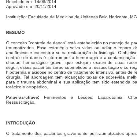
Recebido em: 14/08/2014
Aprovado em: 20/11/2014
Instituição: Faculdade de Medicina da Unifenas Belo Horizonte, MG 
RESUMO
O conceito "controle de danos" está estabelecido no manejo de p
traumatizados. Essa estratégia salva vidas ao adiar o reparo de
anatômicas e concentrar-se na restauração da fisiologia. O objetiv
controle de danos é interromper a hemorragia e a contaminação
choque hemorrágico grave, que estejam exaurindo suas reserv
seguir, esses pacientes serao submetidos à ressuscitação e correç
hipotermia e acidose no centro de tratamento intensivo, antes de r
cirurgia. Tal abordagem tem alcançado taxas de sobrevida mel
para o trauma abdominal e sua aplicação tem sido estendida par
torácico e ortopédico.
Palavras-chave:
Ferimentos e Lesões; Laparotomia; Choq
Ressuscitação.
INTRODUÇÃO
O tratamento dos pacientes gravemente politraumatizados apres