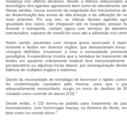
mudança nos últimos decênios, devido a fatores relacionados 
tecnológico dos agentes agressores bem como do atendimento otim
Nesse sentido, houve aumento da magnitude dos mecanismos de
da disseminação das armas de alta energia e da utilização de ve
mais potentes. Por sua vez, as vítimas desses agentes agr
gravidade dos casos, não chegavam até os hospitais, porque f
durante o transporte, contam agora com serviços de atendime
estruturados, capazes de mantê-los vivos até a admissão nos cent
Assim sendo, pacientes com choque grave associado à reper
iminente e lesões em diversos órgãos, que demandariam horas
cirúrgica definitiva, trouxeram à tona a necessidade preme
paradigma. A experiência mostra que a tentativa de tratamento def
lesões em paciente criticamente instável leva inexoravelmente
peroperatório ou algumas horas depois, por exsanguinação devido
falência de múltiplos órgãos e sistemas.
Diante da necessidade de estratégia de favorecer o rápido contr
da contaminação causados pelo trauma, para que o pac
adequadamente ressuscitado, surgiu no início do decênio de 90
1
rotulada como
controle de danos (CD)
.
Desde então, o CD tornou-se padrão para tratamento de pac
traumatizados, com hemorragia maciça, na América do Norte, Isra
2
bem como no mundo afora.