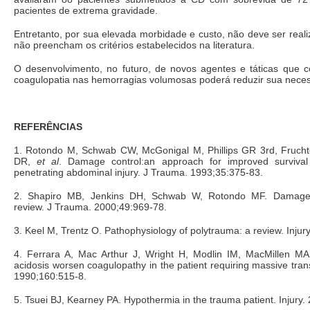
pacientes de extrema gravidade.
Entretanto, por sua elevada morbidade e custo, não deve ser rea
não preencham os critérios estabelecidos na literatura.
O desenvolvimento, no futuro, de novos agentes e táticas que c
coagulopatia nas hemorragias volumosas poderá reduzir sua nece
REFERÊNCIAS
1. Rotondo M, Schwab CW, McGonigal M, Phillips GR 3rd, Fruc
DR,
et al
. Damage control:an approach for improved survival
penetrating abdominal injury. J Trauma. 1993;35:375-83.
2. Shapiro MB, Jenkins DH, Schwab W, Rotondo MF. Damage co
review. J Trauma. 2000;49:969-78.
3. Keel M, Trentz O. Pathophysiology of polytrauma: a review. Injur
4. Ferrara A, Mac Arthur J, Wright H, Modlin IM, MacMillen M
acidosis worsen coagulopathy in the patient requiring massive tran
1990;160:515-8.
5. Tsuei BJ, Kearney PA. Hypothermia in the trauma patient. Injury.