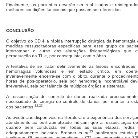
Finalmente, os pacientes deverão ser reabilitados e reintegrad
melhores condições funcionais que possam ser oferecidas.
CONCLUSÃO
O objetivo do CD é a rápida interrupção cirúrgica da hemorragia c
medidas ressuscitadoras específicas para esse grupo de pacie
interromper o curso das alterações fisiopatológicas que 
perpetuação da TL e, por conseguinte, com o óbito.
A tentativa de se tratar definitivamente as lesões encontrada
hemorragias volumosas e em estado crítico, em operaç
invariavelmente encerra-se com o óbito, durante o procediment
horas de pós-operatório, seja por hemorragia incontrolável dev
irreversível, seja por falência de múltiplos órgãos e sistemas.
A ressuscitação de controle de danos realizada precocemente
necessidade de cirurgia de controle de danos, por manter a estab
22,23
dos pacientes.
As evidências disponíveis na literatura e a experiência dos serviç
atendimento ao politraumatizado indicam que a ressuscitação de
quando bem conduzida em todas as suas etapas, reduz 
25
adequadamente indicada. Brenner
et al.
publicaram estudo pr
avaliaram 88 pacientes submetidos a CD com sobrevida de 7