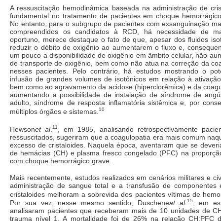
A ressuscitação hemodinâmica baseada na administração de cris
fundamental no tratamento de pacientes em choque hemorrágic
No entanto, para o subgrupo de pacientes com exsanguinação mac
compreendidos os candidatos à RCD, há necessidade de mai
oportuno, merece destaque o fato de que, apesar dos fluidos iso
reduzir o débito de oxigênio ao aumentarem o fluxo e, conseque
um pouco a disponibilidade de oxigênio em âmbito celular, não a
de transporte de oxigênio, bem como não atua na correção da coa
nesses pacientes. Pelo contrário, há estudos mostrando o pot
infusão de grandes volumes de isotônicos em relação à ativaçã
bem como ao agravamento da acidose (hiperclorêmica) e da coagulo
aumentando a possibilidade de instalação de síndrome de angúst
adulto, síndrome de resposta inflamatória sistêmica e, por conse
10
múltiplos órgãos e sistemas.
11
Hewson
et al
.
, em 1985, analisando retrospectivamente pacie
ressuscitados, sugeriram que a coagulopatia era mais comum naq
excesso de cristaloides. Naquela época, aventaram que se deveri
de hemácias (CH) e plasma fresco congelado (PFC) na proporçã
com choque hemorrágico grave.
Mais recentemente, estudos realizados em cenários militares e ci
administração de sangue total e a transfusão de componentes
cristaloides melhoram a sobrevida dos pacientes vítimas de hemo
15
Por sua vez, nesse mesmo sentido, Duschene
at al.
, em est
analisaram pacientes que receberam mais de 10 unidades de C
trauma nível 1. A mortalidade foi de 26% na relação CH:PFC 