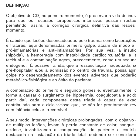
DEFINIÇÃO
O objetivo do CD, no primeiro momento, é preservar a vida do ind
para que os recursos terapêuticos intensivos possam restaur
permitindo, assim, a correção cirúrgica definitiva das les
momento.
É sabido que lesões desencadeadas pelo trauma como lacerações 
e fraturas, aqui denominadas primeiro golpe, atuam de modo a l
pró-inflamatórias e anti-inflamatórias. Por sua vez, a insufici
(hipóxia), a hemorragia com instabilidade cardiocirculatória, a 
tecidual e a contaminação agem, precocemente, como um segund
3
endógeno.
É possível, ainda, que a ressuscitação inadequada, s
pré-hospitalar e/ou à admissão no centro de trauma, possa agi
golpe no desencadeamento dos eventos adversos que poderão
metabólico-fisiológica e ao óbito do paciente.
A combinação do primeiro e segundo golpes e, eventualmente, d
forma a causar o surgimento de hipotermia, coagulopatia e acidos
partir daí, cada componente desta tríade é capaz de exac
contribuindo para o ciclo vicioso que, se não for prontamente reve
com falência celular irreversível.
A seu modo, intervenções cirúrgicas prolongadas, com o objetivo d
de múltiplas lesões, levam à perda constante de calor, sangu
acidose, inviabilizando a compensação do paciente e contri
destacada na instalação da tríade letal, podendo ser considera