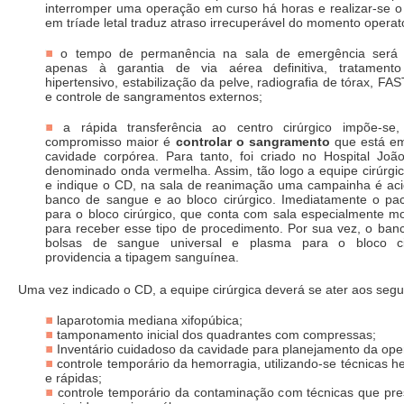
interromper uma operação em curso há horas e realizar-se o
em tríade letal traduz atraso irrecuperável do momento operató
o tempo de permanência na sala de emergência será a
apenas à garantia de via aérea definitiva, tratament
hipertensivo, estabilização da pelve, radiografia de tórax, FA
e controle de sangramentos externos;
a rápida transferência ao centro cirúrgico impõe-s
compromisso maior é
controlar o sangramento
que está e
cavidade corpórea. Para tanto, foi criado no Hospital João
denominado onda vermelha. Assim, tão logo a equipe cirúrgic
e indique o CD, na sala de reanimação uma campainha é ac
banco de sangue e ao bloco cirúrgico. Imediatamente o paci
para o bloco cirúrgico, que conta com sala especialmente m
para receber esse tipo de procedimento. Por sua vez, o ban
bolsas de sangue universal e plasma para o bloco cir
providencia a tipagem sanguínea.
Uma vez indicado o CD, a equipe cirúrgica deverá se ater aos segu
laparotomia mediana xifopúbica;
tamponamento inicial dos quadrantes com compressas;
Inventário cuidadoso da cavidade para planejamento da ope
controle temporário da hemorragia, utilizando-se técnicas h
e rápidas;
controle temporário da contaminação com técnicas que p