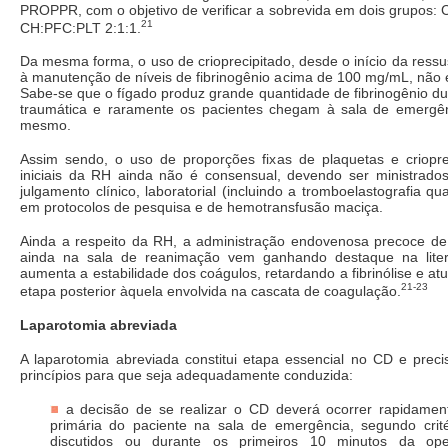
PROPPR, com o objetivo de verificar a sobrevida em dois grupos:
21
CH:PFC:PLT 2:1:1.
Da mesma forma, o uso de crioprecipitado, desde o início da ressu
à manutenção de níveis de fibrinogênio acima de 100 mg/mL, não 
Sabe-se que o fígado produz grande quantidade de fibrinogênio d
traumática e raramente os pacientes chegam à sala de emergên
mesmo.
Assim sendo, o uso de proporções fixas de plaquetas e criopre
iniciais da RH ainda não é consensual, devendo ser ministrad
julgamento clínico, laboratorial (incluindo a tromboelastografia q
em protocolos de pesquisa e de hemotransfusão maciça.
Ainda a respeito da RH, a administração endovenosa precoce de
ainda na sala de reanimação vem ganhando destaque na liter
aumenta a estabilidade dos coágulos, retardando a fibrinólise e at
21-23
etapa posterior àquela envolvida na cascata de coagulação.
Laparotomia abreviada
A laparotomia abreviada constitui etapa essencial no CD e preci
princípios para que seja adequadamente conduzida:
a decisão de se realizar o CD deverá ocorrer rapidament
primária do paciente na sala de emergência, segundo crité
discutidos ou durante os primeiros 10 minutos da ope