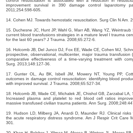
control resuscitation is associated with a reduction in resusci
improvement survival in 390 damage control laparotomy pa
2011;254:598-605.
14. Cohen MJ. Towards hemostatic resuscitation. Surg Clin N Am. 
15. Duchesne JC, Hunt JP, Wahl G, Marr AB, Wang YZ, Weintraub
current blood transfusions strategies in a mature level I trauma c
for the last 60 years? J Trauma. 2008;65:272-6.
16. Holcomb JB, Del Junco DJ, Fox EE, Wade CE, Cohen MJ, Schr
prospective, observational, multicenter, major trauma transfusi
comparative effectiveness of a time-varying treatment with com
Surg. 2013;148:127-36.
17. Gunter OL, Au BK, Isbell JM, Mowery NT, Young PP, Cott
outcomes in damage control resuscitation: identifying blood produc
with improved survival. J Trauma. 2008;65:527-34.
18. Holcomb JB, Wade CE, Michalek JE, Chishol GB, Zarzabal LA,
Increased plasma and platelet to red blood cell ratios impro
massive transfused civilian trauma patients. Ann Surg. 2008;248:44
19. Hudson LD, Milberg JA, Anardi D, Maunder RJ. Clinical risks
the acute respiratory distress syndrome. Am J Respir Crit Care 
301.
20. Khan H, Belsher J, Yilmaz M, Afessa B, Winters JL, Moore SB