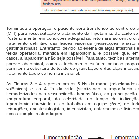
Terminada a operação, o paciente será transferido ao centro de t
(CTI) para ressuscitação e tratamento da hipotermia, da acido-se
Posteriormente, em condições adequadas, retornará ao centro cir
tratamento definitivo das lesões viscerais (ressecções, anasto
gastrintestinais). Entretanto, devido ao edema de alças intestinais e
ferida operatória, mantida em laparostomia, é possível que, em
casos, a laparorrafia não seja possível. Para tanto, técnicas altern
parede abdominal, como o fechamento cutâneo adiposo propo
permitem a cobertura do tecido de granulação e das alças intestina
tratamento tardio da hérnia incisional.
As Figuras 3 e 4 representam os 5 Hs da morte (relacionados
volêmicas) e os 4 Ts da vida (sinalizando a importância d
hemoderivados nas ressuscitação hemostática, da preocupação
temperatura corporal, da celeridade no tempo de indicaçã
laparotomia abreviada e do trabalho em equipe
(
t
ime)
de todo
(cirurgiões, anestesiologistas, intensivistas, enfermeiros e fisiote
nessa complexa abordagem.