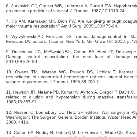
6. Jurkovich GJ, Greiser WB, Luterman A, Curreri PW. Hypothermia
an ominous predictor of survival. J Trauma. 1987;27:1019-24.
7. Ho AM, Karmakar MK, Dion PW. Are we giving enough coagulat
major trauma resuscitation? Am J Surg. 2005;190:479-84.
8. Wyrzykowski AD, Feliciano DV. Trauma damage control. In: Ma
Feliciano DV, editors. Trauma. New York: Mc- Graw Hill; 2013. p.72
9. Duschesne JC, McSwainNEJr, Cotton BA, Hunt JP, Dellavolpe
Damage control resuscitation: the new face of damage co
2010;69:976-90.
10. Owens TM, Watson WC, Prough DS, Uchida T, Kramer GC.
resuscitation of uncontrolled hemorrhage reduces internal bleed
volume requirements. J Trauma. 1995;39:200-7.
11. Hewson JR, Neame PB, Kumar N, Ayrton A, Gregor P, Davis C,
related to dilution and hypotension during massive transfusi
1985;13:387-91.
12. Nessen C, Lounsbury DE, Hetz SP, editors. War surgery in Af
Washington: The Surgeon General Borden Institute, Walter Reed A
2008. 441p.
13. Cotton BA, Reddy N, Hatch QM, Le Febvre E, Wade CE, Koza