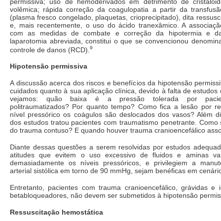
permissiva; uso de hemoderivados em detrimento de cristaloi
volêmica; rápida correção da coagulopatia a partir da transfu
(plasma fresco congelado, plaquetas, crioprecipitado), dita ressus
e, mais recentemente, o uso do ácido tranexâmico. A associaç
com as medidas de combate e correção da hipotermia e da
laparotomia abreviada, constitui o que se convencionou denomina
9
controle de danos (RCD).
Hipotensão permissiva
A discussão acerca dos riscos e benefícios da hipotensão permiss
cuidados quanto à sua aplicação clínica, devido à falta de estudos
vejamos: quão baixa é a pressão tolerada por pacie
politraumatizados? Por quanto tempo? Como fica a lesão por 
nível pressórico os coágulos são deslocados dos vasos? Além di
dos estudos tratou pacientes com traumatismo penetrante. Como 
do trauma contuso? E quando houver trauma cranioencefálico ass
Diante dessas questões a serem resolvidas por estudos adequad
atitudes que evitem o uso excessivo de fluidos e aminas vas
demasiadamente os níveis pressóricos, e privilegiem a manu
arterial sistólica em torno de 90 mmHg, sejam benéficas em cenári
Entretanto, pacientes com trauma cranioencefálico, grávidas e
betabloqueadores, não devem ser submetidos à hipotensão permis
Ressuscitação hemostática