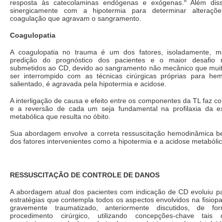
8
resposta às catecolaminas endógenas e exógenas.
Além diss
sinergicamente com a hipotermia para determinar alteraçõ
coagulação que agravam o sangramento.
Coagulopatia
A coagulopatia no trauma é um dos fatores, isoladamente, m
predição do prognóstico dos pacientes e o maior desafio 
submetidos ao CD, devido ao sangramento não mecânico que mui
ser interrompido com as técnicas cirúrgicas próprias para he
salientado, é agravada pela hipotermia e acidose.
A interligação de causa e efeito entre os componentes da TL faz 
e a reversão de cada um seja fundamental na profilaxia da exa
metabólica que resulta no óbito.
Sua abordagem envolve a correta ressuscitação hemodinâmica 
dos fatores intervenientes como a hipotermia e a acidose metabólic
RESSUSCITAÇÃO DE CONTROLE DE DANOS
A abordagem atual dos pacientes com indicação de CD evoluiu p
estratégias que contempla todos os aspectos envolvidos na fisiopa
gravemente traumatizado, anteriormente discutidos, de fo
procedimento cirúrgico, utilizando concepções-chave tais