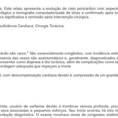
 Este relato apresenta a evolução de cisto pericárdico com aspecto 
ofágico e tomografia computadorizada de tórax e confirmado após t
significativa e remissão após intervenção cirúrgica.
suficiência Cardíaca; Cirurgia Torácica.
1
árdio são raros.
São essencialmente congênitos, com incidência est
aioria das vezes são assintomáticos e, geralmente, diagnosticados i
presentar como dispneia e dor torácica, além de complicações como t
 abordagem adequada que impeçam a morte.
el, com descompensação cardíaca devido à compressão de um grande c
rista, usuário de varfarina devido à trombose venosa profunda, pr
e seca associadas a pequenos esforços. Seu início ocorreu há três 
ucidação diagnóstica. O exame mostrava sinais de congestao sistêmi