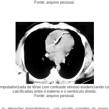
Fonte: arquivo pessoal.
omputadorizada de tórax com contraste venoso evidenciando c
calcificadas entre o esterno e o ventrículo direito.
Fonte: arquivo pessoal.
o às alterações hemodinâmicas, com excisão completa da massa m