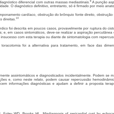
9
agnóstico diferencial com outras massas mediastinais.
A punção aspir
idade. O diagnóstico definitivo, entretanto, só é firmado por meio ana
ponamento cardíaco, obstrução do brônquio fonte direito, obstrução do
10
 direitas.
rdico foi descrita em poucos casos, provavelmente por ruptura do cist
; e, em casos sintomáticos, deve-se realizar a aspiração percutânea
nsucesso com esta terapia ou diante de sintomatologia com repercuss
r toracotomia foi a alternativa para tratamento, em face das dim
almente assintomáticos e diagnosticados incidentalmente. Podem se ma
itações e, como neste relato, podem causar repercussão hemodinâmica
m informações diagnósticas e ajudam a definir a proposta terap
, Foley WD, Brooks HL. Misdiagnosis of pericardial cyst by echo