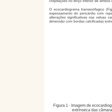
crepitações no terço inferior de ambos
O ecocardiograma transesófagico (Fig
espessamento do pericárdio com rep
alterações significativas nas valvas 
dimensão com bordas calcificadas entre 
Figura 1 - Imagem de ecocardio
extrínseca das câmaras