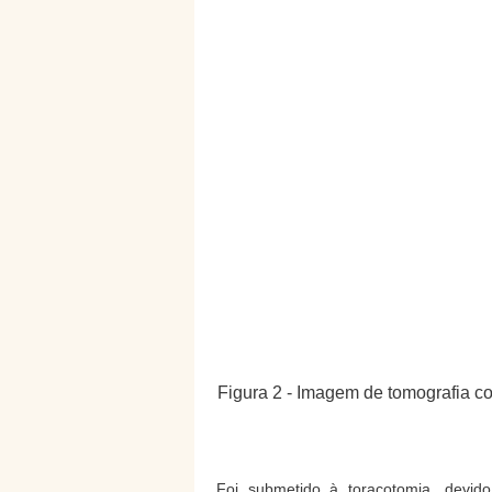
Figura 2 - Imagem de tomografia c
Foi submetido à toracotomia, devid