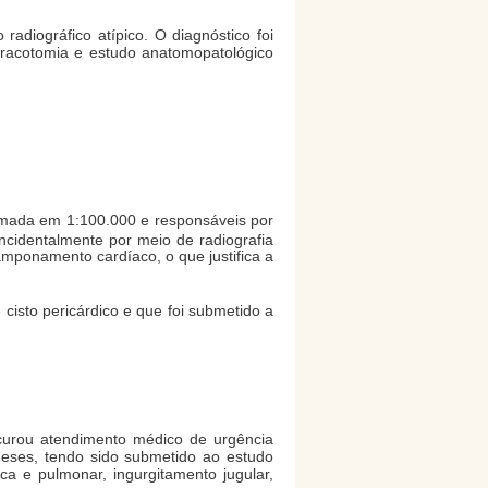
radiográfico atípico. O diagnóstico foi
oracotomia e estudo anatomopatológico
imada em 1:100.000 e responsáveis por
ncidentalmente por meio de radiografia
amponamento cardíaco, o que justifica a
isto pericárdico e que foi submetido a
ocurou atendimento médico de urgência
meses, tendo sido submetido ao estudo
ca e pulmonar, ingurgitamento jugular,