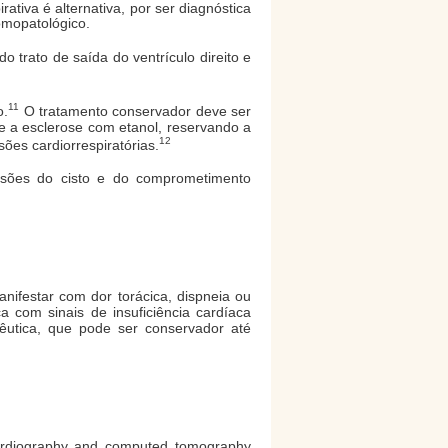
ativa é alternativa, por ser diagnóstica
tomopatológico.
 trato de saída do ventrículo direito e
11
o.
O tratamento conservador deve ser
 e a esclerose com etanol, reservando a
12
ões cardiorrespiratórias.
ensões do cisto e do comprometimento
nifestar com dor torácica, dispneia ou
 com sinais de insuficiência cardíaca
êutica, que pode ser conservador até
cardiography and computed tomography