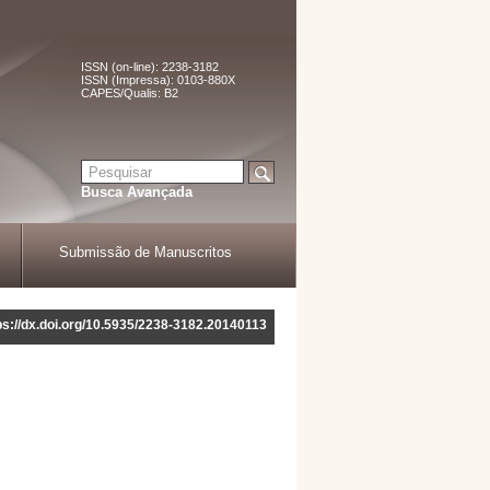
ISSN (on-line): 2238-3182
ISSN (Impressa): 0103-880X
CAPES/Qualis: B2
Busca Avançada
Submissão de Manuscritos
ps://dx.doi.org/10.5935/2238-3182.20140113