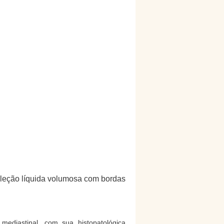
oleção líquida volumosa com bordas
ediastinal, com sua histopatológica