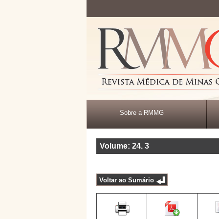
Sobre a RMMG
Volume: 24
.
3
Voltar ao Sumário