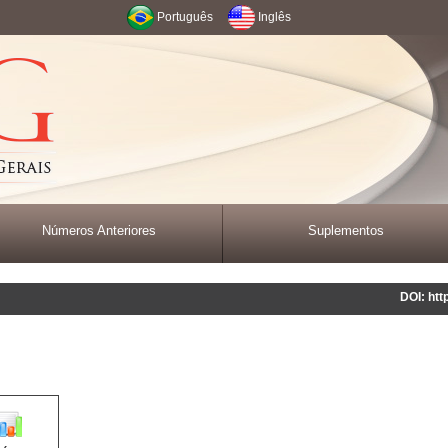
Português
Inglês
Números Anteriores
Suplementos
DOI: htt