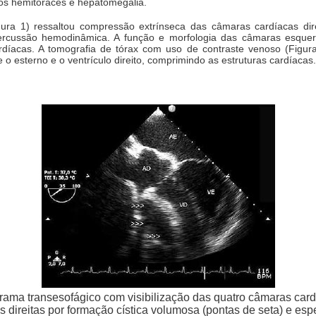
 os hemitóraces e hepatomegalia.
ura 1) ressaltou compressão extrínseca das câmaras cardíacas dir
ercussão hemodinâmica. A função e morfologia das câmaras esque
cardíacas. A tomografia de tórax com uso de contraste venoso (Figur
o esterno e o ventrículo direito, comprimindo as estruturas cardíacas.
grama transesofágico com visibilização das quatro câmaras ca
 direitas por formação cística volumosa (pontas de seta) e es