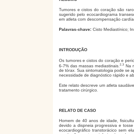
Tumores e cistos do coração são raros.
sugerido pelo ecocardiograma transes
em atleta com descompensação cardíaca 
Palavras-chave:
Cisto Mediastínico; In
INTRODUÇÃO
Os tumores e cistos do coração e peric
2,3
6-7% das massas mediastinais.
Na m
de tórax. Sua sintomatologia pode se a
necessidade de diagnóstico rápido e
Este relato descreve um atleta saudáv
tratamento cirúrgico.
RELATO DE CASO
Homem de 40 anos de idade, fisicultu
devido a dispneia progressiva e toss
ecocardiográfico transtorácico sem el