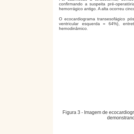
confirmando a suspeita pré-operatóri
hemorrágico antigo. A alta ocorreu cinc
O ecocardiograma transesofágico pós-
ventricular esquerda = 64%), entret
hemodinâmico.
Figura 3 - Imagem de ecocardiogr
demonstrando