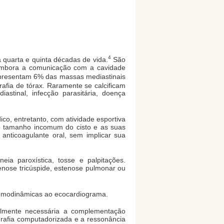
4
 quarta e quinta décadas de vida.
São
, embora a comunicação com a cavidade
epresentam 6% das massas mediastinais
rafia de tórax. Raramente se calcificam
stinal, infecção parasitária, doença
co, entretanto, com atividade esportiva
e o tamanho incomum do cisto e as suas
anticoagulante oral, sem implicar sua
eia paroxística, tosse e palpitações.
enose tricúspide, estenose pulmonar ou
s hemodinâmicas ao ecocardiograma.
nalmente necessária a complementação
ografia computadorizada e a ressonância