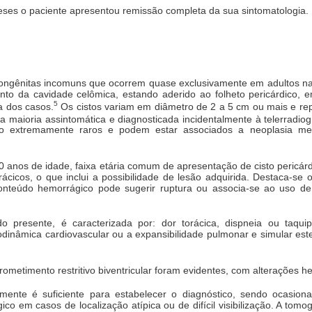
ses o paciente apresentou remissão completa da sua sintomatologia.
congênitas incomuns que ocorrem quase exclusivamente em adultos na
nto da cavidade celômica, estando aderido ao folheto pericárdico
5
a dos casos.
Os cistos variam em diâmetro de 2 a 5 cm ou mais e r
 maioria assintomática e diagnosticada incidentalmente à telerradiog
 extremamente raros e podem estar associados a neoplasia media
 anos de idade, faixa etária comum de apresentação de cisto pericárdi
orácicos, o que inclui a possibilidade de lesão adquirida. Destaca-s
Conteúdo hemorrágico pode sugerir ruptura ou associa-se ao uso de 
presente, é caracterizada por: dor torácica, dispneia ou taquipn
inâmica cardiovascular ou a expansibilidade pulmonar e simular est
mprometimento restritivo biventricular foram evidentes, com alteraçõe
lmente é suficiente para estabelecer o diagnóstico, sendo ocasio
o em casos de localização atípica ou de difícil visibilização. A tom