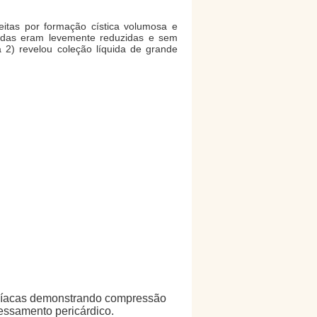
eitas por formação cística volumosa e
rdas eram levemente reduzidas e sem
a 2) revelou coleção líquida de grande
rdíacas demonstrando compressão
pessamento pericárdico.