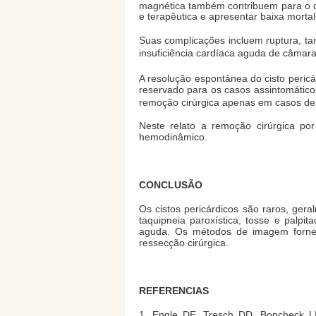
magnética também contribuem para o di
e terapêutica e apresentar baixa mortal
Suas complicações incluem ruptura, tam
insuficiência cardíaca aguda de câmaras
A resolução espontânea do cisto pericá
reservado para os casos assintomáticos
remoção cirúrgica apenas em casos de i
Neste relato a remoção cirúrgica po
hemodinâmico.
CONCLUSÃO
Os cistos pericárdicos são raros, ger
taquipneia paroxística, tosse e palp
aguda. Os métodos de imagem fornece
ressecção cirúrgica.
REFERENCIAS
1. Engle DE, Tresch DD, Boncheck LI