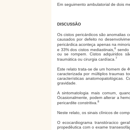
Em seguimento ambulatorial de dois me
DISCUSSÃO
Os cistos pericárdicos são anomalias 
causados por defeito no desenvolvime
pericárdica aconteça apenas na minori
6
e 33% dos cistos mediastinais,
sendo a
ou se rompem. Cistos adquiridos são
7
traumática ou cirurgia cardíaca.
Este relato trata-se de um homem de 40
caracterizada por múltiplos traumas t
características anatomopatológicas. 
gravidade.
A sintomatologia mais comum, quando 
Ocasionalmente, podem alterar a hemod
8
pericardite constritiva.
Neste relato, os sinais clínicos de co
O ecocardiograma transtóracico gera
propedêutica com o exame transesofágic