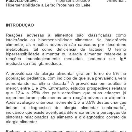
Palavras-chave:
Hipersensibilidade Alimentar;
Hipersensibilidade a Leite; Proteínas do Leite.
INTRODUÇÃO
Reações adversas a alimentos são classificadas como
intolerância ou hipersensibilidade alimentar. Na intolerância
alimentar, as reações adversas são causadas por desordens
metabólicas, tal como deficiência de lactase. O termo
hipersensibilidade alimentar ou alergia alimentar refere-se a
reações imunologicamente mediadas, podendo ser IgE
mediada ou não IgE mediada.
A prevalência de alergia alimentar gira em torno de 5% na
população pediátrica, com indícios de que sua prevalência vem
1
aumentando na última década.
A prevalência em adultos é
menor, entre 1 e 2%. Entretanto, estudos prospectivos relatam
que 12,4 a 25% dos pais acreditam que suas crianças já
experimentaram pelo menos uma reação adversa a alimento.
Após avaliação criteriosa, somente 1,5 a 3,5% destas crianças
2
tinham o diagnóstico de alergia alimentar confirmado
,
indicando que existe acentuada diferença entre a percepção de
sintomas relacionados ao alimento e o diagnóstico correto de
alergia alimentar.
Embora a alergia alimentar possa ser desencadeada por