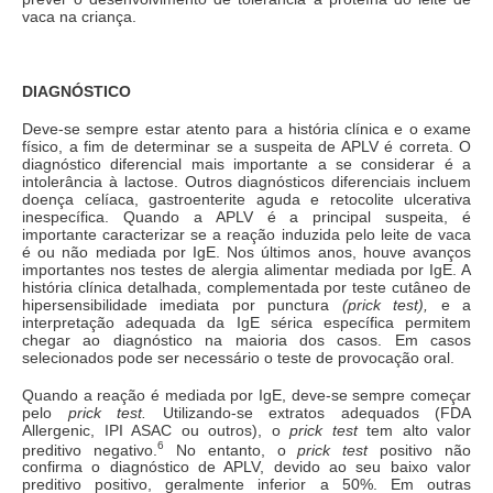
vaca na criança.
DIAGNÓSTICO
Deve-se sempre estar atento para a história clínica e o exame
físico, a fim de determinar se a suspeita de APLV é correta. O
diagnóstico diferencial mais importante a se considerar é a
intolerância à lactose. Outros diagnósticos diferenciais incluem
doença celíaca, gastroenterite aguda e retocolite ulcerativa
inespecífica. Quando a APLV é a principal suspeita, é
importante caracterizar se a reação induzida pelo leite de vaca
é ou não mediada por IgE. Nos últimos anos, houve avanços
importantes nos testes de alergia alimentar mediada por IgE. A
história clínica detalhada, complementada por teste cutâneo de
hipersensibilidade imediata por punctura
(prick test),
e a
interpretação adequada da IgE sérica específica permitem
chegar ao diagnóstico na maioria dos casos. Em casos
selecionados pode ser necessário o teste de provocação oral.
Quando a reação é mediada por IgE, deve-se sempre começar
pelo
prick test.
Utilizando-se extratos adequados (FDA
Allergenic, IPI ASAC ou outros), o
prick test
tem alto valor
6
preditivo negativo.
No entanto, o
prick test
positivo não
confirma o diagnóstico de APLV, devido ao seu baixo valor
preditivo positivo, geralmente inferior a 50%. Em outras