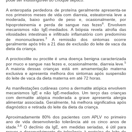
A enteropatia perdedora de proteína geralmente apresenta-se
nos primeiros meses de vida com diarreia, esteatorreia leve a
moderada, baixo ganho de peso e, ocasionalmente, por
6
hipoproteinemia e perda de sangue nas fezes
. Envolvem
mecanismos não IgE-mediados. A biópsia revela atrofia das
vilosidades intestinais e infiltrado inflamatório com predomínio
3
de mononucleares.
A remissão dos sintomas ocorre
geralmente após três a 21 dias de exclusão do leite de vaca da
dieta da criança.
A proctocolite ou proctite é uma doença benigna caracterizada
5
por muco e sangue nas fezes e, ocasionalmente, diarreia leve.
A maioria dessas crianças está em amamentação materna
exclusiva e apresenta melhora dos sintomas após suspensão
do leite de vaca da dieta materna em até 72 horas.
As manifestações cutâneas como a dermatite atópica envolvem
mecanismos IgE e não IgE-mediados. Um terço das crianças
com dermatite atópica moderada a grave apresenta alergia
alimentar associada. Geralmente, há melhora significativa após
diagnóstico e retirada do leite da dieta da criança.
Aproximadamente 80% dos pacientes com APLV no primeiro
ano de vida desenvolverão tolerância até os cinco anos de
3,6
idade.
O declínio da IgE, em medidas seriadas, é útil para
prever o desenvolvimento de tolerância à proteína do leite de