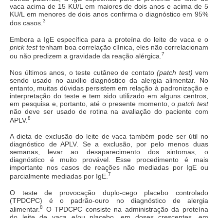
vaca acima de 15 KU/L em maiores de dois anos e acima de 5
KU/L em menores de dois anos confirma o diagnóstico em 95%
3
dos casos.
Embora a IgE específica para a proteína do leite de vaca e o
prick test
tenham boa correlação clínica, eles não correlacionam
7
ou não predizem a gravidade da reação alérgica.
Nos últimos anos, o teste cutâneo de contato
(patch test)
vem
sendo usado no auxílio diagnóstico da alergia alimentar. No
entanto, muitas dúvidas persistem em relação à padronização e
interpretação do teste e tem sido utilizado em alguns centros,
em pesquisa e, portanto, até o presente momento, o
patch test
não deve ser usado de rotina na avaliação do paciente com
8
APLV.
A dieta de exclusão do leite de vaca também pode ser útil no
diagnóstico de APLV. Se a exclusão, por pelo menos duas
semanas, levar ao desaparecimento dos sintomas, o
diagnóstico é muito provável. Esse procedimento é mais
importante nos casos de reações não mediadas por IgE ou
7
parcialmente mediadas por IgE.
O teste de provocação duplo-cego placebo controlado
(TPDCPC) é o padrão-ouro no diagnóstico de alergia
8
alimentar.
O TPDCPC consiste na administração da proteína
do leite de vaca e/ou placebo, em doses crescentes, em