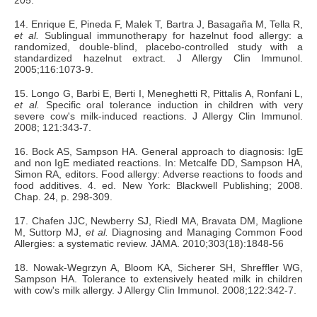
14. Enrique E, Pineda F, Malek T, Bartra J, Basagaña M, Tella R,
et al.
Sublingual immunotherapy for hazelnut food allergy: a
randomized, double-blind, placebo-controlled study with a
standardized hazelnut extract. J Allergy Clin Immunol.
2005;116:1073-9.
15. Longo G, Barbi E, Berti I, Meneghetti R, Pittalis A, Ronfani L,
et al.
Specific oral tolerance induction in children with very
severe cow's milk-induced reactions. J Allergy Clin Immunol.
2008; 121:343-7.
16. Bock AS, Sampson HA. General approach to diagnosis: IgE
and non IgE mediated reactions. In: Metcalfe DD, Sampson HA,
Simon RA, editors. Food allergy: Adverse reactions to foods and
food additives. 4. ed. New York: Blackwell Publishing; 2008.
Chap. 24, p. 298-309.
17. Chafen JJC, Newberry SJ, Riedl MA, Bravata DM, Maglione
M, Suttorp MJ,
et al.
Diagnosing and Managing Common Food
Allergies: a systematic review. JAMA. 2010;303(18):1848-56
18. Nowak-Wegrzyn A, Bloom KA, Sicherer SH, Shreffler WG,
Sampson HA. Tolerance to extensively heated milk in children
with cow's milk allergy. J Allergy Clin Immunol. 2008;122:342-7.