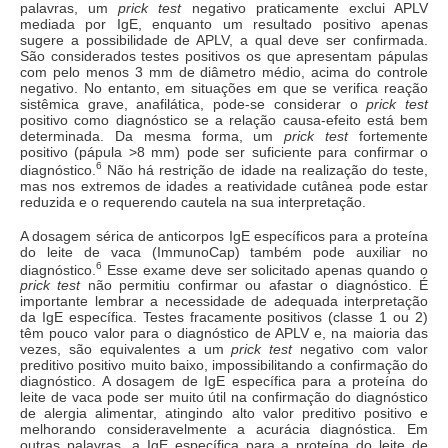
palavras, um
prick test
negativo praticamente exclui APLV
mediada por IgE, enquanto um resultado positivo apenas
sugere a possibilidade de APLV, a qual deve ser confirmada.
São considerados testes positivos os que apresentam pápulas
com pelo menos 3 mm de diâmetro médio, acima do controle
negativo. No entanto, em situações em que se verifica reação
sistêmica grave, anafilática, pode-se considerar o
prick test
positivo como diagnóstico se a relação causa-efeito está bem
determinada. Da mesma forma, um
prick test
fortemente
positivo (pápula >8 mm) pode ser suficiente para confirmar o
6
diagnóstico.
Não há restrição de idade na realização do teste,
mas nos extremos de idades a reatividade cutânea pode estar
reduzida e o requerendo cautela na sua interpretação.
A dosagem sérica de anticorpos IgE específicos para a proteína
do leite de vaca (ImmunoCap) também pode auxiliar no
6
diagnóstico.
Esse exame deve ser solicitado apenas quando o
prick test
não permitiu confirmar ou afastar o diagnóstico. É
importante lembrar a necessidade de adequada interpretação
da IgE específica. Testes fracamente positivos (classe 1 ou 2)
têm pouco valor para o diagnóstico de APLV e, na maioria das
vezes, são equivalentes a um
prick test
negativo com valor
preditivo positivo muito baixo, impossibilitando a confirmação do
diagnóstico. A dosagem de IgE específica para a proteína do
leite de vaca pode ser muito útil na confirmação do diagnóstico
de alergia alimentar, atingindo alto valor preditivo positivo e
melhorando consideravelmente a acurácia diagnóstica. Em
outras palavras, a IgE específica para a proteína do leite de