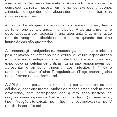
alergia alimentar nessa faixa etária. A despeito da evolução da
complexa barreira mucosa, em torno de 2% dos antígenos
alimentares ingeridos são absorvidos, mesmo em barreiras
3
mucosas maduras.
A maioria dos alérgenos absorvidos não causa sintomas, devido
ao fenômeno de tolerância imunológica. A alergia alimentar é
desencadeada por resposta imune aberrante à administração
oral de antígenos dietéticos, que ocorre quando barreiras
imunológicas são quebradas.
A apresentação antigênica na mucosa gastrintestinal é iniciada
pela captação do antígeno pela célula M, célula especializada
em transferir o antígeno da luz intestinal para a submucosa,
expondo-o às células dendríticas. Estas são responsáveis por
apresentar o antígeno alimentar aos linfócitos T (Th0) e
também por ativar células T regulatórias (Treg) encarregadas
do fenômeno de tolerância oral.
A APLV pode, portanto, ser mediada por anticorpos ou por
células e, ocasionalmente, ambos os mecanismos podem estar
envolvidos, com participação dos quatro tipos básicos de
reações imunológicas de Gell e Coombs: tipo I (IgE-mediada),
tipo II (reação citotoxica), tipo III (por imunocomplexos) e tipo IV
(mediada por células).