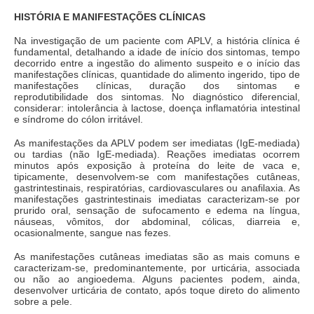
HISTÓRIA E MANIFESTAÇÕES CLÍNICAS
Na investigação de um paciente com APLV, a história clínica é
fundamental, detalhando a idade de início dos sintomas, tempo
decorrido entre a ingestão do alimento suspeito e o início das
manifestações clínicas, quantidade do alimento ingerido, tipo de
manifestações clínicas, duração dos sintomas e
reprodutibilidade dos sintomas. No diagnóstico diferencial,
considerar: intolerância à lactose, doença inflamatória intestinal
e síndrome do cólon irritável.
As manifestações da APLV podem ser imediatas (IgE-mediada)
ou tardias (não IgE-mediada). Reações imediatas ocorrem
minutos após exposição à proteína do leite de vaca e,
tipicamente, desenvolvem-se com manifestações cutâneas,
gastrintestinais, respiratórias, cardiovasculares ou anafilaxia. As
manifestações gastrintestinais imediatas caracterizam-se por
prurido oral, sensação de sufocamento e edema na língua,
náuseas, vômitos, dor abdominal, cólicas, diarreia e,
ocasionalmente, sangue nas fezes.
As manifestações cutâneas imediatas são as mais comuns e
caracterizam-se, predominantemente, por urticária, associada
ou não ao angioedema. Alguns pacientes podem, ainda,
desenvolver urticária de contato, após toque direto do alimento
sobre a pele.