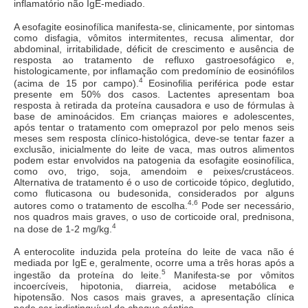
inflamatório não IgE-mediado.
A esofagite eosinofílica manifesta-se, clinicamente, por sintomas
como disfagia, vômitos intermitentes, recusa alimentar, dor
abdominal, irritabilidade, déficit de crescimento e ausência de
resposta ao tratamento de refluxo gastroesofágico e,
histologicamente, por inflamação com predomínio de eosinófilos
4
(acima de 15 por campo).
Eosinofilia periférica pode estar
presente em 50% dos casos. Lactentes apresentam boa
resposta à retirada da proteína causadora e uso de fórmulas à
base de aminoácidos. Em crianças maiores e adolescentes,
após tentar o tratamento com omeprazol por pelo menos seis
meses sem resposta clínico-histológica, deve-se tentar fazer a
exclusão, inicialmente do leite de vaca, mas outros alimentos
podem estar envolvidos na patogenia da esofagite eosinofílica,
como ovo, trigo, soja, amendoim e peixes/crustáceos.
Alternativa de tratamento é o uso de corticoide tópico, deglutido,
como fluticasona ou budesonida, considerados por alguns
4,6
autores como o tratamento de escolha.
Pode ser necessário,
nos quadros mais graves, o uso de corticoide oral, prednisona,
4
na dose de 1-2 mg/kg.
A enterocolite induzida pela proteína do leite de vaca não é
mediada por IgE e, geralmente, ocorre uma a três horas após a
5
ingestão da proteína do leite.
Manifesta-se por vômitos
incoercíveis, hipotonia, diarreia, acidose metabólica e
hipotensão. Nos casos mais graves, a apresentação clínica
pode ser indistinguível do choque séptico.