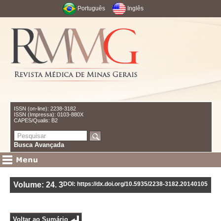
Português
Inglês
ISSN (on-line): 2238-3182
ISSN (Impressa): 0103-880X
CAPES/Qualis: B2
Busca Avançada
Volume: 24
.
3
DOI: https://dx.doi.org/10.5935/2238-3182.20140105
Voltar ao Sumário