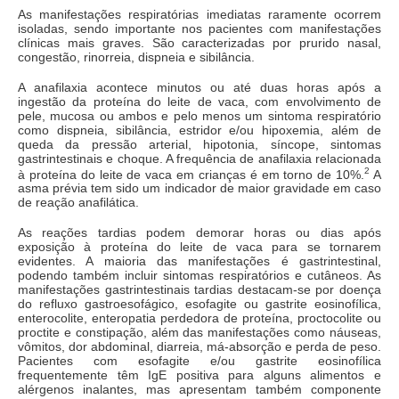
As manifestações respiratórias imediatas raramente ocorrem
isoladas, sendo importante nos pacientes com manifestações
clínicas mais graves. São caracterizadas por prurido nasal,
congestão, rinorreia, dispneia e sibilância.
A anafilaxia acontece minutos ou até duas horas após a
ingestão da proteína do leite de vaca, com envolvimento de
pele, mucosa ou ambos e pelo menos um sintoma respiratório
como dispneia, sibilância, estridor e/ou hipoxemia, além de
queda da pressão arterial, hipotonia, síncope, sintomas
gastrintestinais e choque. A frequência de anafilaxia relacionada
2
à proteína do leite de vaca em crianças é em torno de 10%.
A
asma prévia tem sido um indicador de maior gravidade em caso
de reação anafilática.
As reações tardias podem demorar horas ou dias após
exposição à proteína do leite de vaca para se tornarem
evidentes. A maioria das manifestações é gastrintestinal,
podendo também incluir sintomas respiratórios e cutâneos. As
manifestações gastrintestinais tardias destacam-se por doença
do refluxo gastroesofágico, esofagite ou gastrite eosinofílica,
enterocolite, enteropatia perdedora de proteína, proctocolite ou
proctite e constipação, além das manifestações como náuseas,
vômitos, dor abdominal, diarreia, má-absorção e perda de peso.
Pacientes com esofagite e/ou gastrite eosinofílica
frequentemente têm IgE positiva para alguns alimentos e
alérgenos inalantes, mas apresentam também componente