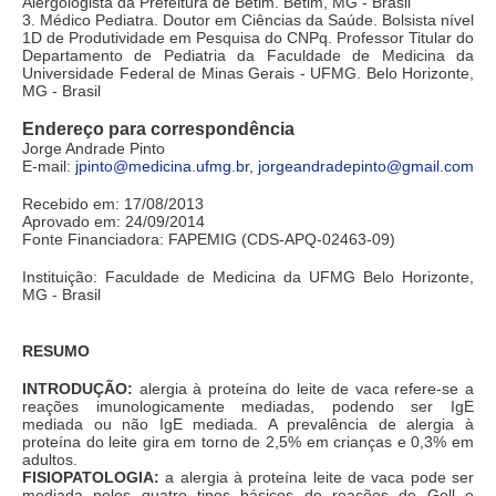
Alergologista da Prefeitura de Betim. Betim, MG - Brasil
3. Médico Pediatra. Doutor em Ciências da Saúde. Bolsista nível
1D de Produtividade em Pesquisa do CNPq. Professor Titular do
Departamento de Pediatria da Faculdade de Medicina da
Universidade Federal de Minas Gerais - UFMG. Belo Horizonte,
MG - Brasil
Endereço para correspondência
Jorge Andrade Pinto
E-mail:
jpinto@medicina.ufmg.br
,
jorgeandradepinto@gmail.com
Recebido em: 17/08/2013
Aprovado em: 24/09/2014
Fonte Financiadora: FAPEMIG (CDS-APQ-02463-09)
Instituição: Faculdade de Medicina da UFMG Belo Horizonte,
MG - Brasil
RESUMO
INTRODUÇÃO:
alergia à proteína do leite de vaca refere-se a
reações imunologicamente mediadas, podendo ser IgE
mediada ou não IgE mediada. A prevalência de alergia à
proteína do leite gira em torno de 2,5% em crianças e 0,3% em
adultos.
FISIOPATOLOGIA:
a alergia à proteína leite de vaca pode ser
mediada pelos quatro tipos básicos de reações de Gell e