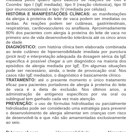
Coombs: tipo I (IgE mediada), tipo II (reação citotoxica), tipo III
(por imunocomplexos) e tipo IV (mediada por células).
HISTÓRIA E MANIFESTAÇÕES CLÍNICAS:
as manifestações
da alergia à proteína do leite de vaca podem ser imediatas ou
tardias. As reações podem ser cutâneas, gastrintestinais,
respiratórias, cardiovasculares ou anafilaxia. Aproximadamente
80% dos pacientes com alergia à proteína do leite de vaca no
primeiro ano de vida desenvolverão tolerância até os cinco anos
de idade.
DIAGNÓSTICO:
com história clínica bem elaborada combinada
ao teste cutâneo de hipersensibilidade imediata por punctura
(prick test)
e interpretação adequada da dosagem sérica da IgE
específica é possível chegar a um diagnóstico na maioria dos
episódios de alergia mediada por IgE. Em algumas situações
pode ser necessário, ainda, o teste de provocação oral. Nos
casos não IgE mediados, o diagnóstico é basicamente clínico.
TRATAMENTO:
até o presente momento o único tratamento
eficaz para pacientes portadores de alergia à proteína do leite
de vaca é a dieta de exclusão. Nos últimos anos, a
administração de antígenos específicos por via oral ou
sublingual tem ganhado cada vez mais atenção.
PREVENÇÃO:
o uso de fórmulas hidrolisadas ou parcialmente
hidrolisadas pode ser considerado uma estratégia para prevenir
o desenvolvimento de alergia alimentar em crianças com risco
de desenvolvê-la e que não são amamentadas exclusivamente
ao seio.