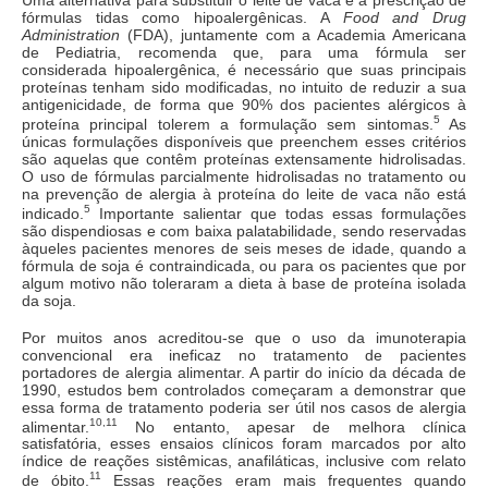
Uma alternativa para substituir o leite de vaca é a prescrição de
fórmulas tidas como hipoalergênicas. A
Food and Drug
Administration
(FDA), juntamente com a Academia Americana
de Pediatria, recomenda que, para uma fórmula ser
considerada hipoalergênica, é necessário que suas principais
proteínas tenham sido modificadas, no intuito de reduzir a sua
antigenicidade, de forma que 90% dos pacientes alérgicos à
5
proteína principal tolerem a formulação sem sintomas.
As
únicas formulações disponíveis que preenchem esses critérios
são aquelas que contêm proteínas extensamente hidrolisadas.
O uso de fórmulas parcialmente hidrolisadas no tratamento ou
na prevenção de alergia à proteína do leite de vaca não está
5
indicado.
Importante salientar que todas essas formulações
são dispendiosas e com baixa palatabilidade, sendo reservadas
àqueles pacientes menores de seis meses de idade, quando a
fórmula de soja é contraindicada, ou para os pacientes que por
algum motivo não toleraram a dieta à base de proteína isolada
da soja.
Por muitos anos acreditou-se que o uso da imunoterapia
convencional era ineficaz no tratamento de pacientes
portadores de alergia alimentar. A partir do início da década de
1990, estudos bem controlados começaram a demonstrar que
essa forma de tratamento poderia ser útil nos casos de alergia
10,11
alimentar.
No entanto, apesar de melhora clínica
satisfatória, esses ensaios clínicos foram marcados por alto
índice de reações sistêmicas, anafiláticas, inclusive com relato
11
de óbito.
Essas reações eram mais frequentes quando