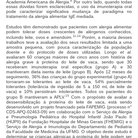
8
Academia Americana de Alergia.
Por outro lado, quando todas
essas dúvidas forem esclarecidas, o uso da imunoterapia oral
pode caracterizar significativa mudança de paradigma no
tratamento da alergia alimentar IgE mediada.
Estudos têm demonstrado que pacientes com alergia alimentar
podem tolerar doses crescentes de alérgenos conhecidos,
11-14
incluindo leite, ovos e amendoim.
Porém, a maioria desses
trabalhos teve a avaliação dos seus resultados limitada a uma
amostra pequena, com pouca caracterização da população
doente e do protocolo de doses utilizadas. Longo
et al.
avaliaram 60 crianças maiores de cinco anos com história de
alergia grave à proteína do leite de vaca, sendo que 30
receberam imunoterapia oral especifica (grupo A) e 30
mantiveram dieta isenta de leite (grupo B). Após 12 meses de
seguimento, 36% das crianças do grupo experimental (grupo A)
tornaram-se tolerantes ao leite de vaca, 54% parcialmente
tolerantes (tolerância de ingestão de 5 a 150 mL de leite de
vaca) e 10% persistiram intolerantes. Todos os pacientes do
15
grupo B mantiveram a APLV.
Com o propósito de avaliar a
dessensibilização à proteína do leite de vaca, está sendo
desenvolvido um projeto financiado pela FAPEMIG (processo n°
CDS-APQ-02463-09) em colaboração com o Serviço de Alergia
e Pneumologia Pediátrica do Hospital Infantil João Paulo II
(HIJPII) da Fundação Hospitalar de Minas Gerais (FHEMIG) e o
Serviço de Alergia e Imunologia do Departamento de Pediatria
da Faculdade de Medicina da UFMG. O objetivo deste estudo é
determinar se crianças alérgicas à proteína do leite podem ser