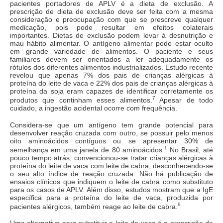
pacientes portadores de APLV é a dieta de exclusão. A
prescrição de dieta de exclusão deve ser feita com a mesma
consideração e preocupação com que se prescreve qualquer
medicação, pois pode resultar em efeitos colaterais
importantes. Dietas de exclusão podem levar à desnutrição e
mau hábito alimentar. O antígeno alimentar pode estar oculto
em grande variedade de alimentos. O paciente e seus
familiares devem ser orientados a ler adequadamente os
rótulos dos diferentes alimentos industrializados. Estudo recente
revelou que apenas 7% dos pais de crianças alérgicas à
proteína do leite de vaca e 22% dos pais de crianças alérgicas à
proteína da soja eram capazes de identificar corretamente os
7
produtos que continham esses alimentos.
Apesar de todo
cuidado, a ingestão acidental ocorre com frequência.
Considera-se que um antígeno tem grande potencial para
desenvolver reação cruzada com outro, se possuir pelo menos
oito aminoácidos contíguos ou se apresentar 30% de
1
semelhança em uma janela de 80 aminoácidos.
No Brasil, até
pouco tempo atrás, convencionou-se tratar crianças alérgicas à
proteína do leite de vaca com leite de cabra, desconhecendo-se
o seu alto índice de reação cruzada. Não há publicação de
ensaios clínicos que indiquem o leite de cabra como substituto
para os casos de APLV. Além disso, estudos mostram que a IgE
específica para a proteína do leite de vaca, produzida por
9
pacientes alérgicos, também reage ao leite de cabra.