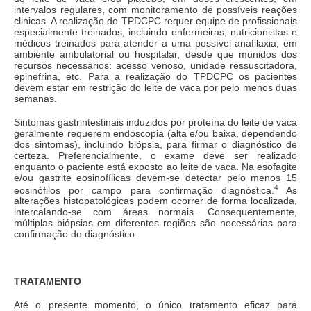
intervalos regulares, com monitoramento de possíveis reações
clinicas. A realização do TPDCPC requer equipe de profissionais
especialmente treinados, incluindo enfermeiras, nutricionistas e
médicos treinados para atender a uma possível anafilaxia, em
ambiente ambulatorial ou hospitalar, desde que munidos dos
recursos necessários: acesso venoso, unidade ressuscitadora,
epinefrina, etc. Para a realização do TPDCPC os pacientes
devem estar em restrição do leite de vaca por pelo menos duas
semanas.
Sintomas gastrintestinais induzidos por proteína do leite de vaca
geralmente requerem endoscopia (alta e/ou baixa, dependendo
dos sintomas), incluindo biópsia, para firmar o diagnóstico de
certeza. Preferencialmente, o exame deve ser realizado
enquanto o paciente está exposto ao leite de vaca. Na esofagite
e/ou gastrite eosinofílicas devem-se detectar pelo menos 15
4
eosinófilos por campo para confirmação diagnóstica.
As
alterações histopatológicas podem ocorrer de forma localizada,
intercalando-se com áreas normais. Consequentemente,
múltiplas biópsias em diferentes regiões são necessárias para
confirmação do diagnóstico.
TRATAMENTO
Até o presente momento, o único tratamento eficaz para