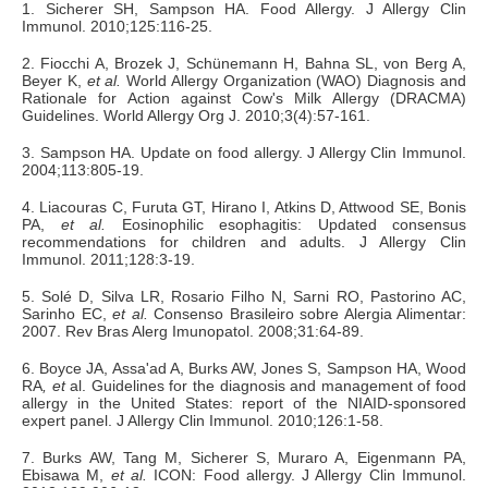
1. Sicherer SH, Sampson HA. Food Allergy. J Allergy Clin
Immunol. 2010;125:116-25.
2. Fiocchi A, Brozek J, Schünemann H, Bahna SL, von Berg A,
Beyer K,
et al.
World Allergy Organization (WAO) Diagnosis and
Rationale for Action against Cow's Milk Allergy (DRACMA)
Guidelines. World Allergy Org J. 2010;3(4):57-161.
3. Sampson HA. Update on food allergy. J Allergy Clin Immunol.
2004;113:805-19.
4. Liacouras C, Furuta GT, Hirano I, Atkins D, Attwood SE, Bonis
PA,
et al.
Eosinophilic esophagitis: Updated consensus
recommendations for children and adults. J Allergy Clin
Immunol. 2011;128:3-19.
5. Solé D, Silva LR, Rosario Filho N, Sarni RO, Pastorino AC,
Sarinho EC,
et al.
Consenso Brasileiro sobre Alergia Alimentar:
2007. Rev Bras Alerg Imunopatol. 2008;31:64-89.
6. Boyce JA, Assa'ad A, Burks AW, Jones S, Sampson HA, Wood
RA
, et
al. Guidelines for the diagnosis and management of food
allergy in the United States: report of the NIAID-sponsored
expert panel. J Allergy Clin Immunol. 2010;126:1-58.
7. Burks AW, Tang M, Sicherer S, Muraro A, Eigenmann PA,
Ebisawa M,
et al.
ICON: Food allergy. J Allergy Clin Immunol.