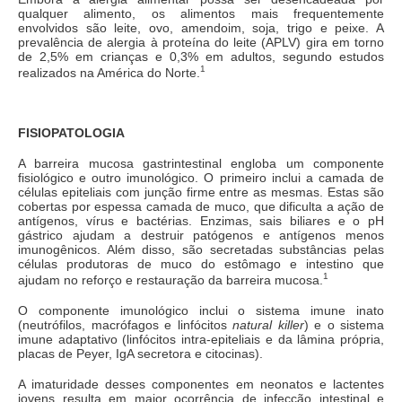
qualquer alimento, os alimentos mais frequentemente
envolvidos são leite, ovo, amendoim, soja, trigo e peixe. A
prevalência de alergia à proteína do leite (APLV) gira em torno
de 2,5% em crianças e 0,3% em adultos, segundo estudos
1
realizados na América do Norte.
FISIOPATOLOGIA
A barreira mucosa gastrintestinal engloba um componente
fisiológico e outro imunológico. O primeiro inclui a camada de
células epiteliais com junção firme entre as mesmas. Estas são
cobertas por espessa camada de muco, que dificulta a ação de
antígenos, vírus e bactérias. Enzimas, sais biliares e o pH
gástrico ajudam a destruir patógenos e antígenos menos
imunogênicos. Além disso, são secretadas substâncias pelas
células produtoras de muco do estômago e intestino que
1
ajudam no reforço e restauração da barreira mucosa.
O componente imunológico inclui o sistema imune inato
(neutrófilos, macrófagos e linfócitos
natural killer
) e o sistema
imune adaptativo (linfócitos intra-epiteliais e da lâmina própria,
placas de Peyer, IgA secretora e citocinas).
A imaturidade desses componentes em neonatos e lactentes
jovens resulta em maior ocorrência de infecção intestinal e