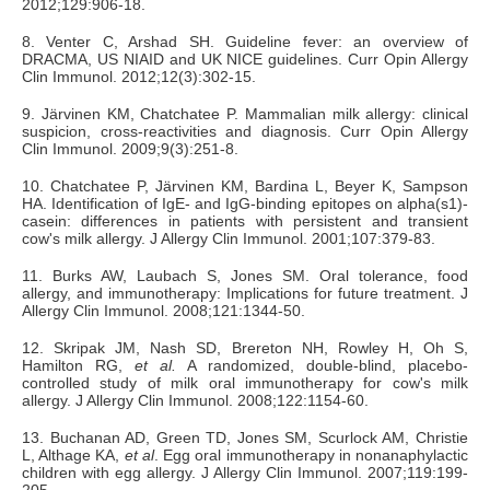
2012;129:906-18.
8. Venter C, Arshad SH. Guideline fever: an overview of
DRACMA, US NIAID and UK NICE guidelines. Curr Opin Allergy
Clin Immunol. 2012;12(3):302-15.
9. Järvinen KM, Chatchatee P. Mammalian milk allergy: clinical
suspicion, cross-reactivities and diagnosis. Curr Opin Allergy
Clin Immunol. 2009;9(3):251-8.
10. Chatchatee P, Järvinen KM, Bardina L, Beyer K, Sampson
HA. Identification of IgE- and IgG-binding epitopes on alpha(s1)-
casein: differences in patients with persistent and transient
cow's milk allergy. J Allergy Clin Immunol. 2001;107:379-83.
11. Burks AW, Laubach S, Jones SM. Oral tolerance, food
allergy, and immunotherapy: Implications for future treatment. J
Allergy Clin Immunol. 2008;121:1344-50.
12. Skripak JM, Nash SD, Brereton NH, Rowley H, Oh S,
Hamilton RG,
et al.
A randomized, double-blind, placebo-
controlled study of milk oral immunotherapy for cow's milk
allergy. J Allergy Clin Immunol. 2008;122:1154-60.
13. Buchanan AD, Green TD, Jones SM, Scurlock AM, Christie
L, Althage KA,
et al
. Egg oral immunotherapy in nonanaphylactic
children with egg allergy. J Allergy Clin Immunol. 2007;119:199-
205.