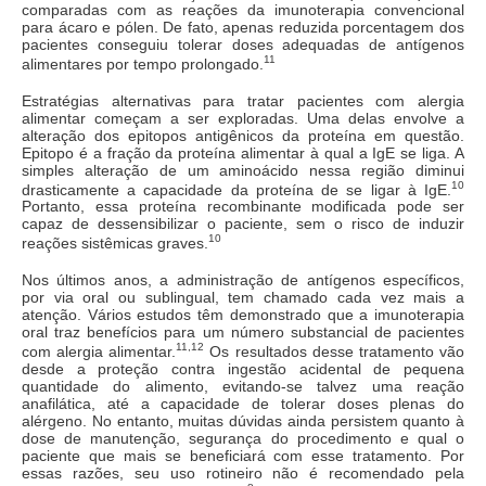
comparadas com as reações da imunoterapia convencional
para ácaro e pólen. De fato, apenas reduzida porcentagem dos
pacientes conseguiu tolerar doses adequadas de antígenos
11
alimentares por tempo prolongado.
Estratégias alternativas para tratar pacientes com alergia
alimentar começam a ser exploradas. Uma delas envolve a
alteração dos epitopos antigênicos da proteína em questão.
Epitopo é a fração da proteína alimentar à qual a IgE se liga. A
simples alteração de um aminoácido nessa região diminui
10
drasticamente a capacidade da proteína de se ligar à IgE.
Portanto, essa proteína recombinante modificada pode ser
capaz de dessensibilizar o paciente, sem o risco de induzir
10
reações sistêmicas graves.
Nos últimos anos, a administração de antígenos específicos,
por via oral ou sublingual, tem chamado cada vez mais a
atenção. Vários estudos têm demonstrado que a imunoterapia
oral traz benefícios para um número substancial de pacientes
11,12
com alergia alimentar.
Os resultados desse tratamento vão
desde a proteção contra ingestão acidental de pequena
quantidade do alimento, evitando-se talvez uma reação
anafilática, até a capacidade de tolerar doses plenas do
alérgeno. No entanto, muitas dúvidas ainda persistem quanto à
dose de manutenção, segurança do procedimento e qual o
paciente que mais se beneficiará com esse tratamento. Por
essas razões, seu uso rotineiro não é recomendado pela