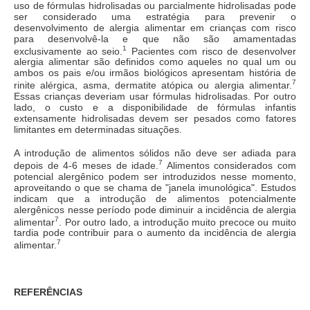
uso de fórmulas hidrolisadas ou parcialmente hidrolisadas pode
ser considerado uma estratégia para prevenir o
desenvolvimento de alergia alimentar em crianças com risco
para desenvolvê-la e que não são amamentadas
1
exclusivamente ao seio.
Pacientes com risco de desenvolver
alergia alimentar são definidos como aqueles no qual um ou
ambos os pais e/ou irmãos biológicos apresentam história de
7
rinite alérgica, asma, dermatite atópica ou alergia alimentar.
Essas crianças deveriam usar fórmulas hidrolisadas. Por outro
lado, o custo e a disponibilidade de fórmulas infantis
extensamente hidrolisadas devem ser pesados como fatores
limitantes em determinadas situações.
A introdução de alimentos sólidos não deve ser adiada para
7
depois de 4-6 meses de idade.
Alimentos considerados com
potencial alergênico podem ser introduzidos nesse momento,
aproveitando o que se chama de "janela imunológica". Estudos
indicam que a introdução de alimentos potencialmente
alergênicos nesse período pode diminuir a incidência de alergia
7
alimentar
. Por outro lado, a introdução muito precoce ou muito
tardia pode contribuir para o aumento da incidência de alergia
7
alimentar.
REFERÊNCIAS