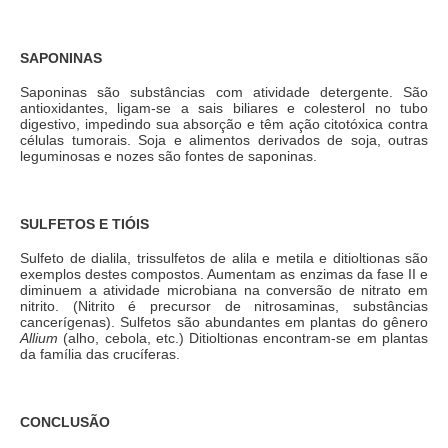
SAPONINAS
Saponinas são substâncias com atividade detergente. São
antioxidantes, ligam-se a sais biliares e colesterol no tubo
digestivo, impedindo sua absorção e têm ação citotóxica contra
células tumorais. Soja e alimentos derivados de soja, outras
leguminosas e nozes são fontes de saponinas.
SULFETOS E TIÓIS
Sulfeto de dialila, trissulfetos de alila e metila e ditioltionas são
exemplos destes compostos. Aumentam as enzimas da fase II e
diminuem a atividade microbiana na conversão de nitrato em
nitrito. (Nitrito é precursor de nitrosaminas, substâncias
cancerígenas). Sulfetos são abundantes em plantas do gênero
Allium
(alho, cebola, etc.) Ditioltionas encontram-se em plantas
da família das crucíferas.
CONCLUSÃO