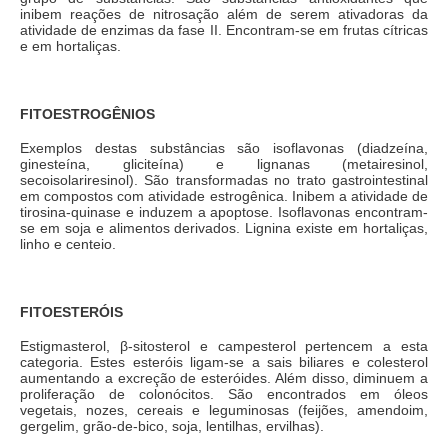
inibem reações de nitrosação além de serem ativadoras da
atividade de enzimas da fase II. Encontram-se em frutas cítricas
e em hortaliças.
FITOESTROGÊNIOS
Exemplos destas substâncias são isoflavonas (diadzeína,
ginesteína, gliciteína) e lignanas (metairesinol,
secoisolariresinol). São transformadas no trato gastrointestinal
em compostos com atividade estrogênica. Inibem a atividade de
tirosina-quinase e induzem a apoptose. Isoflavonas encontram-
se em soja e alimentos derivados. Lignina existe em hortaliças,
linho e centeio.
FITOESTERÓIS
Estigmasterol, β-sitosterol e campesterol pertencem a esta
categoria. Estes esteróis ligam-se a sais biliares e colesterol
aumentando a excreção de esteróides. Além disso, diminuem a
proliferação de colonócitos. São encontrados em óleos
vegetais, nozes, cereais e leguminosas (feijões, amendoim,
gergelim, grão-de-bico, soja, lentilhas, ervilhas).