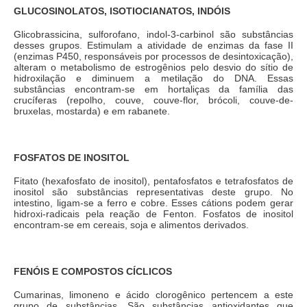
GLUCOSINOLATOS, ISOTIOCIANATOS, INDÓIS
Glicobrassicina, sulforofano, indol-3-carbinol são substâncias
desses grupos. Estimulam a atividade de enzimas da fase II
(enzimas P450, responsáveis por processos de desintoxicação),
alteram o metabolismo de estrogênios pelo desvio do sítio de
hidroxilação e diminuem a metilação do DNA. Essas
substâncias encontram-se em hortaliças da família das
crucíferas (repolho, couve, couve-flor, brócoli, couve-de-
bruxelas, mostarda) e em rabanete.
FOSFATOS DE INOSITOL
Fitato (hexafosfato de inositol), pentafosfatos e tetrafosfatos de
inositol são substâncias representativas deste grupo. No
intestino, ligam-se a ferro e cobre. Esses cátions podem gerar
hidroxi-radicais pela reação de Fenton. Fosfatos de inositol
encontram-se em cereais, soja e alimentos derivados.
FENÓIS E COMPOSTOS CÍCLICOS
Cumarinas, limoneno e ácido clorogênico pertencem a este
grupo de substâncias. São substâncias antioxidantes que