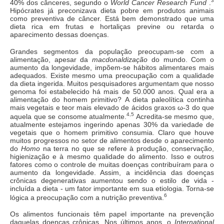
3
40% dos cânceres, segundo o
World Cancer Research Fund
.
Hipócrates já preconizava dieta pobre em produtos animais
como preventiva de câncer. Está bem demonstrado que uma
dieta rica em frutas e hortaliças previne ou retarda o
aparecimento dessas doenças.
Grandes segmentos da população preocupam-se com a
alimentação, apesar da
macdonaldização
do mundo. Com o
aumento da longevidade, impõem-se hábitos alimentares mais
adequados. Existe mesmo uma preocupação com a qualidade
da dieta ingerida. Muitos pesquisadores argumentam que nosso
genoma foi estabelecido há mais de 50.000 anos. Qual era a
alimentação do homem primitivo? A dieta paleolítica continha
mais vegetais e teor mais elevado de ácidos graxos ω-3 do que
4,5
aquela que se consome atualmente.
Acredita-se mesmo que,
atualmente estejamos ingerindo apenas 30% da variedade de
vegetais que o homem primitivo consumia. Claro que houve
muitos progressos no setor de alimentos desde o aparecimento
do
Homo
na terra no que se refere à produção, conservação,
higienização e à mesmo qualidade do alimento. Isso e outros
fatores como o controle de muitas doenças contribuíram para o
aumento da longevidade. Assim, a incidência das doenças
crônicas degenerativas aumentou sendo o estilo de vida -
incluída a dieta - um fator importante em sua etiologia. Torna-se
6
lógica a preocupação com a nutrição preventiva.
Os alimentos funcionais têm papel importante na prevenção
daquelas doenças crônicas. Nos últimos anos, o
International