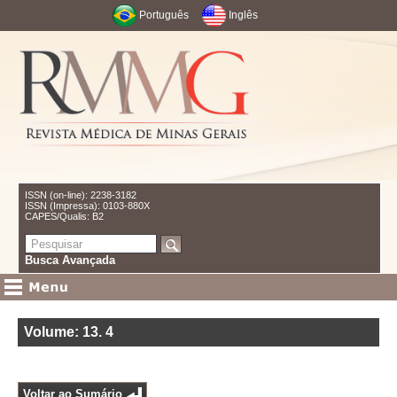
Português
Inglês
ISSN (on-line): 2238-3182
ISSN (Impressa): 0103-880X
CAPES/Qualis: B2
Busca Avançada
Volume: 13
.
4
Voltar ao Sumário