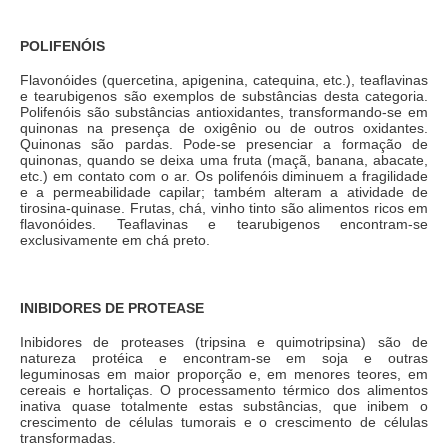
POLIFENÓIS
Flavonóides (quercetina, apigenina, catequina, etc.), teaflavinas
e tearubigenos são exemplos de substâncias desta categoria.
Polifenóis são substâncias antioxidantes, transformando-se em
quinonas na presença de oxigênio ou de outros oxidantes.
Quinonas são pardas. Pode-se presenciar a formação de
quinonas, quando se deixa uma fruta (maçã, banana, abacate,
etc.) em contato com o ar. Os polifenóis diminuem a fragilidade
e a permeabilidade capilar; também alteram a atividade de
tirosina-quinase. Frutas, chá, vinho tinto são alimentos ricos em
flavonóides. Teaflavinas e tearubigenos encontram-se
exclusivamente em chá preto.
INIBIDORES DE PROTEASE
Inibidores de proteases (tripsina e quimotripsina) são de
natureza protéica e encontram-se em soja e outras
leguminosas em maior proporção e, em menores teores, em
cereais e hortaliças. O processamento térmico dos alimentos
inativa quase totalmente estas substâncias, que inibem o
crescimento de células tumorais e o crescimento de células
transformadas.