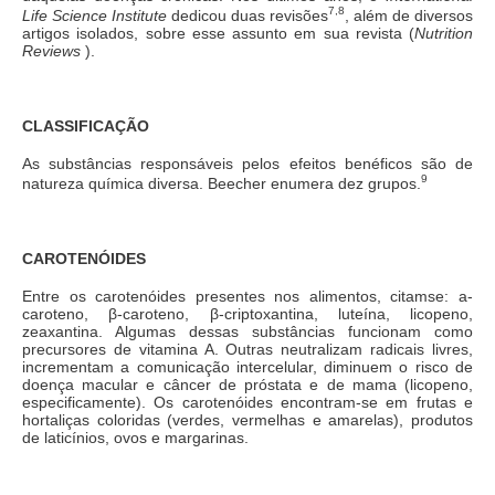
7,8
Life Science Institute
dedicou duas revisões
, além de diversos
artigos isolados, sobre esse assunto em sua revista (
Nutrition
Reviews
).
CLASSIFICAÇÃO
As substâncias responsáveis pelos efeitos benéficos são de
9
natureza química diversa. Beecher enumera dez grupos.
CAROTENÓIDES
Entre os carotenóides presentes nos alimentos, citamse: a-
caroteno, β-caroteno, β-criptoxantina, luteína, licopeno,
zeaxantina. Algumas dessas substâncias funcionam como
precursores de vitamina A. Outras neutralizam radicais livres,
incrementam a comunicação intercelular, diminuem o risco de
doença macular e câncer de próstata e de mama (licopeno,
especificamente). Os carotenóides encontram-se em frutas e
hortaliças coloridas (verdes, vermelhas e amarelas), produtos
de laticínios, ovos e margarinas.