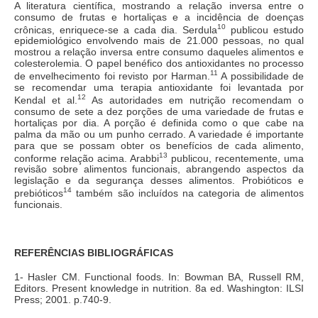
A literatura científica, mostrando a relação inversa entre o
consumo de frutas e hortaliças e a incidência de doenças
10
crônicas, enriquece-se a cada dia. Serdula
publi
cou estudo
epidemiológico envolvendo mais de 21.000 pessoas, no qual
mostrou a relação inversa entre consumo daqueles alimentos e
colesterolemia. O papel benéfico dos antioxidantes no processo
11
de envelhecimento foi revisto por Harman.
A possibilidade de
se recomendar uma terapia antioxidante foi levantada por
12
Kendal et al.
As autoridades em nutrição recomendam o
consumo de sete a dez porções de uma variedade de frutas e
hortaliças por dia. A porção é definida como o que cabe na
palma da mão ou um punho cerrado. A variedade é importante
para que se possam obter os benefícios de cada alimento,
13
conforme relação acima. Arabbi
publicou, recentemente, uma
revisão sobre alimentos funcionais, abrangendo aspectos da
legislação e da segurança desses alimentos. Probióticos e
14
prebióticos
também são incluídos na categoria de alimentos
funcionais.
REFERÊNCIAS BIBLIOGRÁFICAS
1- Hasler CM. Functional foods. In: Bowman BA, Russell RM,
Editors. Present knowledge in nutrition. 8a ed. Washington: ILSI
Press; 2001. p.740-9.