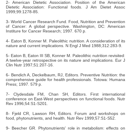
2- American Dietetic Association. Position of the American
Dietetic Association: Functional foods. J Am Dietet Assoc
1999;99:1278-85.
3- World Cancer Research Fund. Food, Nutrition and Prevention
of Cancer: A global perspective. Washington, DC: American
Institure for Cancer Research; 1997. 670 p.
4- Eaton B, Konner M. Paleolithic nutrition. A consideration of its
nature and current implications. N Engl J Med 1988;312:283-9.
5- Eaton B, Eaton III SB, Konner M. Paleolithic nutrition revisited:
A twelve-year retrospective on its nature and implications. Eur J
Clin Nutr 1997;51:207-16.
6- Bendich A, Deckelbaum, RJ, Editors. Preventive Nutrition: the
comprehensive guide for health professionals. Totowa: Humana
Press; 1997. 579 p.
7- Clydesdale FM, Chan SH, Editors. First international
conference on East-West perspectives on functional foods. Nutr
Rev 1996;54:S1-S201.
8- Fjeld CR, Lawson RH, Editors. Forum and workshops on
food, phytonutrients, and health. Nutr Rev 1999;57:S1-S52.
9- Beecher GR. Phytonutrients' role in metabolism: effects on