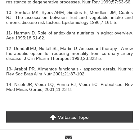
resistance to degenerative processes. Nutr Rev 1999;57:S3-S6.
10- Serdula MK, Byers AHM, Simões E, Mendlein JM, Coates
RJ. The association between fruit and vegetable intake and
chronic disease risk factors. Epidemiology 1996;7:161-5.
11- Harman D. Role of antioxidant nutrients in aging: overview.
Age 1995;18:51-62.
12- Dendall MJ, Nuttall SL, Martin U. Antioxidant therapy - A new
therapeutic option for reducing mortality from coronary artery
disease. J Clin Pharm Therapeut 1998;23:323-5.
13- Arabbi PR. Alimentos funcionais - aspectos gerais. Nutrire:
Rev Soc Bras Alim Nutr 2001;21:87-102.
14- Nicoli JR, Vieira LQ, Penna FJ, Vieira EC. Probióticos. Rev
Med Minas Gerais, 2001;11:23-8.
Voltar ao Topo