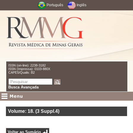
Português
Inglês
ISSN (on-line): 2238-3182
ISSN (Impressa): 0103-880X
CAPES/Qualis: B2
Busca Avançada
Volume: 18
.
(3 Suppl.4)
Voltar ao Sumário