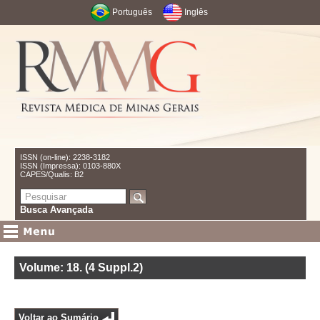
Português
Inglês
ISSN (on-line): 2238-3182
ISSN (Impressa): 0103-880X
CAPES/Qualis: B2
Busca Avançada
Volume: 18
.
(4 Suppl.2)
Voltar ao Sumário