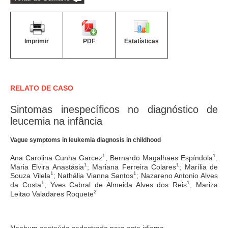
Imprimir
PDF
Estatísticas
RELATO DE CASO
Sintomas inespecíficos no diagnóstico de
leucemia na infância
Vague symptoms in leukemia diagnosis in childhood
1
1
Ana Carolina Cunha Garcez
; Bernardo Magalhaes Espíndola
;
1
1
Maria Elvira Anastásia
; Mariana Ferreira Colares
; Marília de
1
1
Souza Vilela
; Nathália Vianna Santos
; Nazareno Antonio Alves
1
1
da Costa
; Yves Cabral de Almeida Alves dos Reis
; Mariza
2
Leitao Valadares Roquete