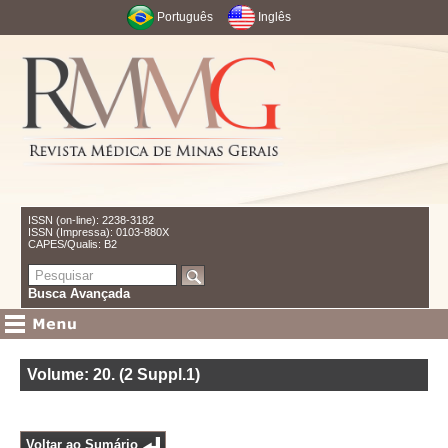
Português
Inglês
ISSN (on-line): 2238-3182
ISSN (Impressa): 0103-880X
CAPES/Qualis: B2
Busca Avançada
Volume: 20
.
(2 Suppl.1)
Voltar ao Sumário