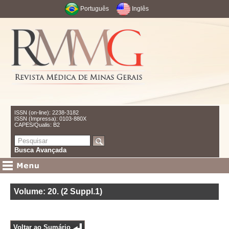
Português
Inglês
ISSN (on-line): 2238-3182
ISSN (Impressa): 0103-880X
CAPES/Qualis: B2
Busca Avançada
Volume: 20
.
(2 Suppl.1)
Voltar ao Sumário