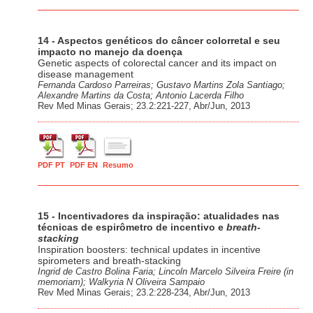
14 - Aspectos genéticos do câncer colorretal e seu
impacto no manejo da doença
Genetic aspects of colorectal cancer and its impact on
disease management
Fernanda Cardoso Parreiras; Gustavo Martins Zola Santiago;
Alexandre Martins da Costa; Antonio Lacerda Filho
Rev Med Minas Gerais; 23.2:221-227, Abr/Jun, 2013
PDF PT
PDF EN
Resumo
15 - Incentivadores da inspiração: atualidades nas
técnicas de espirômetro de incentivo e
breath-
stacking
Inspiration boosters: technical updates in incentive
spirometers and breath-stacking
Ingrid de Castro Bolina Faria; Lincoln Marcelo Silveira Freire
(in
memoriam)
; Walkyria N Oliveira Sampaio
Rev Med Minas Gerais; 23.2:228-234, Abr/Jun, 2013