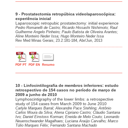
9 - Prostatectomia retropúbica videolaparoscópica:
experiência inicial
Laparoscopic retropubic prostatectomy: initial experience
Pedro Romanelli de Castro; Ricardo Hissashi Nishimoto; Raul
Guilherme Angelo Pinheiro; Paulo Batista de Oliveira Arantes;
Aline Monteiro Neder Issa; Hugo Monteiro Neder Issa
Rev Med Minas Gerais; 23.2:181-184, Abr/Jun, 2013
PDF PT
PDF EN
Resumo
10 - Linfocintilografia de membros inferiores: estudo
retrospectivo de 154 casos no período de março de
2009 a junho de 2010
Lymphoscintigraphy of the lower limbs: a retrospective
study of 154 cases from March 2009 to June 2010
Carlyle Marques Barral; Alexandre Pace Stehling; Antônio
Carlos Moura da Silva; Atena Cipriano Castro; Cláudio Santana
Ivo; Daniel Einstoss Korman; Eneida de Melo Couto; Leonardo
Neuenschwander Magalhaes; Luciana Araújo Carvalho; Marco
Túlio Marques Félix; Fernando Santana Machado