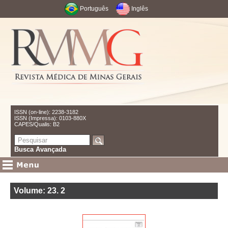
Português
Inglês
ISSN (on-line): 2238-3182
ISSN (Impressa): 0103-880X
CAPES/Qualis: B2
Busca Avançada
Volume: 23
.
2