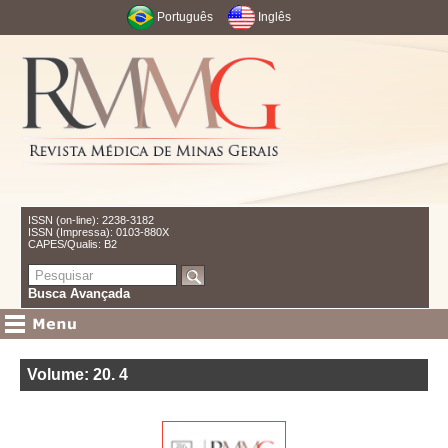
Português
Inglês
ISSN (on-line): 2238-3182
ISSN (Impressa): 0103-880X
CAPES/Qualis: B2
Busca Avançada
Volume: 20
.
4