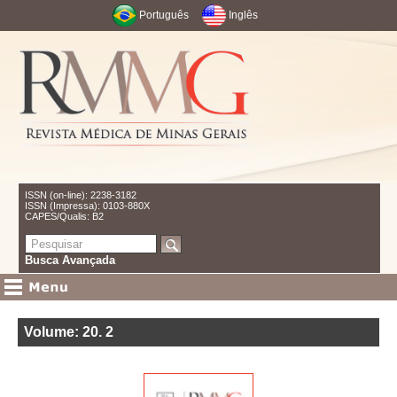
Português
Inglês
ISSN (on-line): 2238-3182
ISSN (Impressa): 0103-880X
CAPES/Qualis: B2
Busca Avançada
Volume: 20
.
2