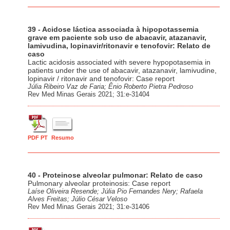
39 - Acidose láctica associada à hipopotassemia
grave em paciente sob uso de abacavir, atazanavir,
lamivudina, lopinavir/ritonavir e tenofovir: Relato de
caso
Lactic acidosis associated with severe hypopotasemia in
patients under the use of abacavir, atazanavir, lamivudine,
lopinavir / ritonavir and tenofovir: Case report
Júlia Ribeiro Vaz de Faria; Ênio Roberto Pietra Pedroso
Rev Med Minas Gerais 2021; 31:e-31404
PDF PT
Resumo
40 - Proteinose alveolar pulmonar: Relato de caso
Pulmonary alveolar proteinosis: Case report
Laíse Oliveira Resende; Júlia Pio Fernandes Nery; Rafaela
Alves Freitas; Júlio César Veloso
Rev Med Minas Gerais 2021; 31:e-31406