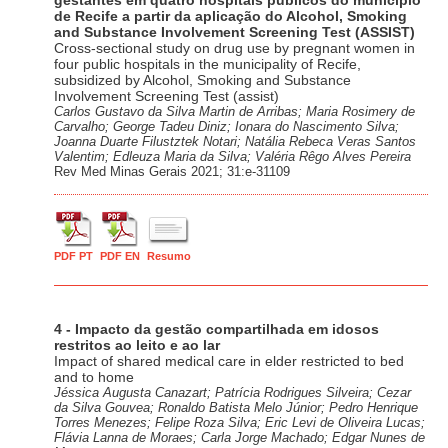
gestantes em quatro hospitais públicos do município
de Recife a partir da aplicação do Alcohol, Smoking
and Substance Involvement Screening Test (ASSIST)
Cross-sectional study on drug use by pregnant women in
four public hospitals in the municipality of Recife,
subsidized by Alcohol, Smoking and Substance
Involvement Screening Test (assist)
Carlos Gustavo da Silva Martin de Arribas; Maria Rosimery de
Carvalho; George Tadeu Diniz; Ionara do Nascimento Silva;
Joanna Duarte Filustztek Notari; Natália Rebeca Veras Santos
Valentim; Edleuza Maria da Silva; Valéria Rêgo Alves Pereira
Rev Med Minas Gerais 2021; 31:e-31109
PDF PT
PDF EN
Resumo
4 - Impacto da gestão compartilhada em idosos
restritos ao leito e ao lar
Impact of shared medical care in elder restricted to bed
and to home
Jéssica Augusta Canazart; Patrícia Rodrigues Silveira; Cezar
da Silva Gouvea; Ronaldo Batista Melo Júnior; Pedro Henrique
Torres Menezes; Felipe Roza Silva; Eric Levi de Oliveira Lucas;
Flávia Lanna de Moraes; Carla Jorge Machado; Edgar Nunes de