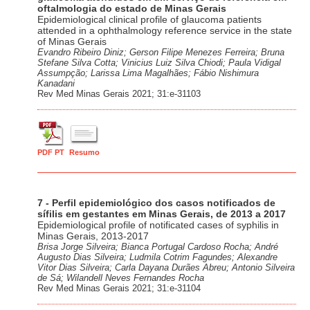
oftalmologia do estado de Minas Gerais
Epidemiological clinical profile of glaucoma patients
attended in a ophthalmology reference service in the state
of Minas Gerais
Evandro Ribeiro Diniz; Gerson Filipe Menezes Ferreira; Bruna
Stefane Silva Cotta; Vinicius Luiz Silva Chiodi; Paula Vidigal
Assumpção; Larissa Lima Magalhães; Fábio Nishimura
Kanadani
Rev Med Minas Gerais 2021; 31:e-31103
PDF PT
Resumo
7 - Perfil epidemiológico dos casos notificados de
sífilis em gestantes em Minas Gerais, de 2013 a 2017
Epidemiological profile of notificated cases of syphilis in
Minas Gerais, 2013-2017
Brisa Jorge Silveira; Bianca Portugal Cardoso Rocha; André
Augusto Dias Silveira; Ludmila Cotrim Fagundes; Alexandre
Vitor Dias Silveira; Carla Dayana Durães Abreu; Antonio Silveira
de Sá; Wilandell Neves Fernandes Rocha
Rev Med Minas Gerais 2021; 31:e-31104