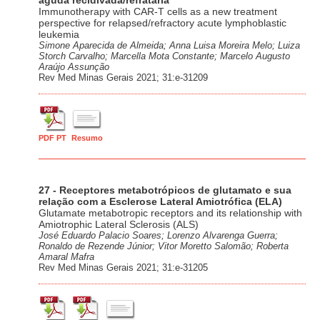
aguda recidivada/refratária
Immunotherapy with CAR-T cells as a new treatment
perspective for relapsed/refractory acute lymphoblastic
leukemia
Simone Aparecida de Almeida; Anna Luisa Moreira Melo; Luiza
Storch Carvalho; Marcella Mota Constante; Marcelo Augusto
Araújo Assunção
Rev Med Minas Gerais 2021; 31:e-31209
PDF PT
Resumo
27 - Receptores metabotrópicos de glutamato e sua
relação com a Esclerose Lateral Amiotrófica (ELA)
Glutamate metabotropic receptors and its relationship with
Amiotrophic Lateral Sclerosis (ALS)
José Eduardo Palacio Soares; Lorenzo Alvarenga Guerra;
Ronaldo de Rezende Júnior; Vitor Moretto Salomão; Roberta
Amaral Mafra
Rev Med Minas Gerais 2021; 31:e-31205