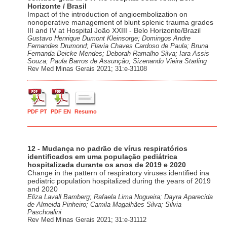
Horizonte / Brasil
Impact of the introduction of angioembolization on
nonoperative management of blunt splenic trauma grades
III and IV at Hospital João XXIII - Belo Horizonte/Brazil
Gustavo Henrique Dumont Kleinsorge; Domingos Andre
Fernandes Drumond; Flavia Chaves Cardoso de Paula; Bruna
Fernanda Deicke Mendes; Deborah Ramalho Silva; Iara Assis
Souza; Paula Barros de Assunção; Sizenando Vieira Starling
Rev Med Minas Gerais 2021; 31:e-31108
PDF PT
PDF EN
Resumo
12 - Mudança no padrão de vírus respiratórios
identificados em uma população pediátrica
hospitalizada durante os anos de 2019 e 2020
Change in the pattern of respiratory viruses identified ina
pediatric population hospitalized during the years of 2019
and 2020
Eliza Lavall Bamberg; Rafaela Lima Nogueira; Dayra Aparecida
de Almeida Pinheiro; Camila Magalhães Silva; Silvia
Paschoalini
Rev Med Minas Gerais 2021; 31:e-31112