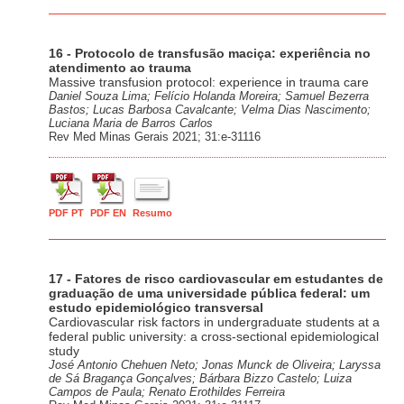
16 - Protocolo de transfusão maciça: experiência no
atendimento ao trauma
Massive transfusion protocol: experience in trauma care
Daniel Souza Lima; Felício Holanda Moreira; Samuel Bezerra
Bastos; Lucas Barbosa Cavalcante; Velma Dias Nascimento;
Luciana Maria de Barros Carlos
Rev Med Minas Gerais 2021; 31:e-31116
PDF PT
PDF EN
Resumo
17 - Fatores de risco cardiovascular em estudantes de
graduação de uma universidade pública federal: um
estudo epidemiológico transversal
Cardiovascular risk factors in undergraduate students at a
federal public university: a cross-sectional epidemiological
study
José Antonio Chehuen Neto; Jonas Munck de Oliveira; Laryssa
de Sá Bragança Gonçalves; Bárbara Bizzo Castelo; Luiza
Campos de Paula; Renato Erothildes Ferreira