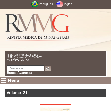
Português
Inglês
ISSN (on-line): 2238-3182
ISSN (Impressa): 0103-880X
CAPES/Qualis: B2
Busca Avançada
Volume: 31