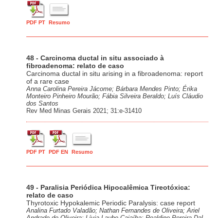
PDF PT
Resumo
48 - Carcinoma ductal in situ associado à
fibroadenoma: relato de caso
Carcinoma ductal in situ arising in a fibroadenoma: report
of a rare case
Anna Carolina Pereira Jácome; Bárbara Mendes Pinto; Érika
Monteiro Pinheiro Mourão; Fábia Silveira Beraldo; Luís Cláudio
dos Santos
Rev Med Minas Gerais 2021; 31:e-31410
PDF PT
PDF EN
Resumo
49 - Paralisia Periódica Hipocalêmica Tireotóxica:
relato de caso
Thyrotoxic Hypokalemic Periodic Paralysis: case report
Analina Furtado Valadão; Nathan Fernandes de Oliveira; Ariel
Andrade de Oliveira; Lívia Laube Cajaíba; Realdino Pereira Dal