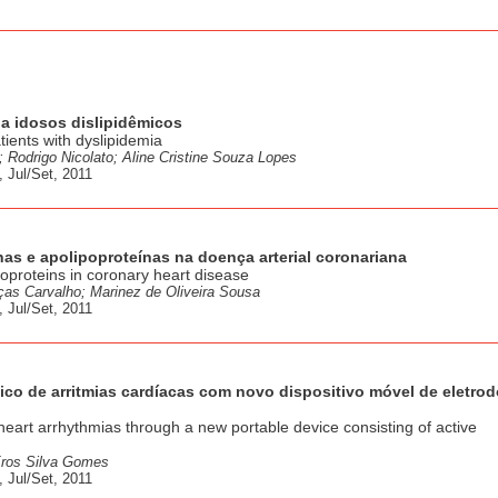
 a idosos dislipidêmicos
atients with dyslipidemia
; Rodrigo Nicolato; Aline Cristine Souza Lopes
 Jul/Set, 2011
ínas e apolipoproteínas na doença arterial coronariana
poproteins in coronary heart disease
ças Carvalho; Marinez de Oliveira Sousa
 Jul/Set, 2011
fico de arritmias cardíacas com novo dispositivo móvel de eletro
heart arrhythmias through a new portable device consisting of active
Eros Silva Gomes
 Jul/Set, 2011