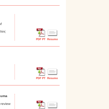
of
hini;
PDF PT
Resumo
PDF PT
Resumo
: uma
 review