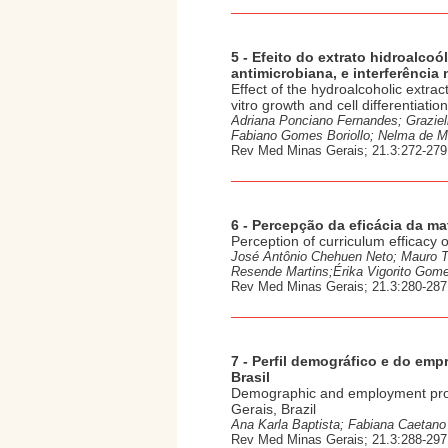
5 - Efeito do extrato hidroalco
antimicrobiana, e interferência 
Effect of the hydroalcoholic extra
vitro growth and cell differentiation
Adriana Ponciano Fernandes; Graziel
Fabiano Gomes Boriollo; Nelma de Mel
Rev Med Minas Gerais; 21.3:272-279,
6 - Percepção da eficácia da ma
Perception of curriculum efficacy 
José Antônio Chehuen Neto; Mauro To
Resende Martins;Érika Vigorito Gom
Rev Med Minas Gerais; 21.3:280-287,
7 - Perfil demográfico e do em
Brasil
Demographic and employment profil
Gerais, Brazil
Ana Karla Baptista; Fabiana Caetano 
Rev Med Minas Gerais; 21.3:288-297,