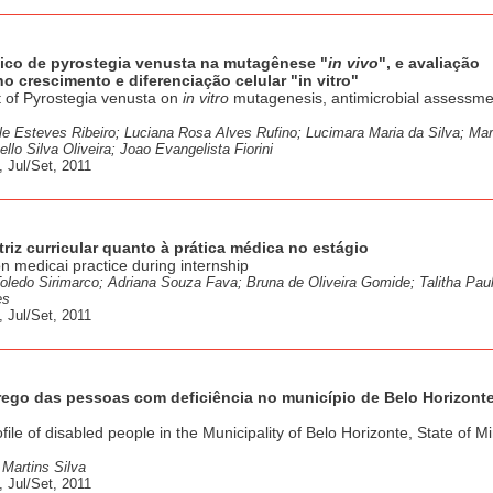
ólico de pyrostegia venusta na mutagênese "
in vivo
", e avaliação
no crescimento e diferenciação celular "in vitro"
ct of Pyrostegia venusta on
in vitro
mutagenesis, antimicrobial assessmen
le Esteves Ribeiro; Luciana Rosa Alves Rufino; Lucimara Maria da Silva; Mar
lo Silva Oliveira; Joao Evangelista Fiorini
 Jul/Set, 2011
triz curricular quanto à prática médica no estágio
on medicai practice during internship
ledo Sirimarco; Adriana Souza Fava; Bruna de Oliveira Gomide; Talitha Pau
es
 Jul/Set, 2011
prego das pessoas com deficiência no município de Belo Horizonte
e of disabled people in the Municipality of Belo Horizonte, State of M
Martins Silva
 Jul/Set, 2011