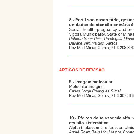
8 - Perfil sociossanitário, ges
unidades de atenção primária à
Social, health, pregnancy, and bre
Viçosa Municipality, State of Minas
Roberta Sena Reis; Rosângela Minard
Dayane Virgínia dos Santos
Rev Med Minas Gerais; 21.3:298-306,
ARTIGOS DE REVISÃO
9 - Imagem molecular
Molecular imaging
Carlos Jorge Rodrigues Simal
Rev Med Minas Gerais; 21.3:307-318,
10 - Efeitos da talassemia alfa
revisão sistemática
Alpha thalassemia effects on clini
André Rolim Belisário; Marcos Borat