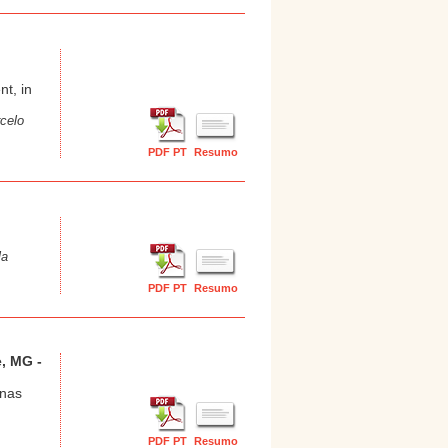
t, in
celo
PDF PT
Resumo
la
PDF PT
Resumo
, MG -
inas
PDF PT
Resumo