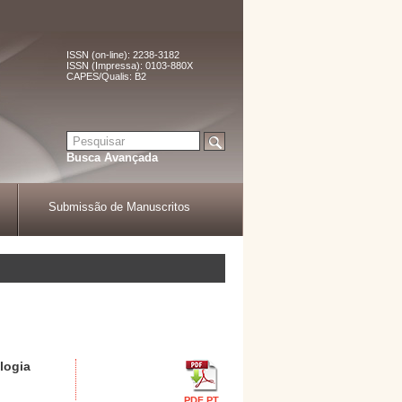
ISSN (on-line): 2238-3182
ISSN (Impressa): 0103-880X
CAPES/Qualis: B2
Busca Avançada
Submissão de Manuscritos
logia
PDF PT