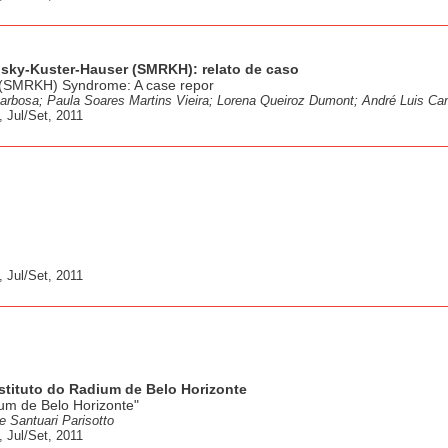
nsky-Kuster-Hauser (SMRKH): relato de caso
 (SMRKH) Syndrome: A case repor
Barbosa; Paula Soares Martins Vieira; Lorena Queiroz Dumont; André Luis Ca
 Jul/Set, 2011
 Jul/Set, 2011
nstituto do Radium de Belo Horizonte
dium de Belo Horizonte"
e Santuari Parisotto
 Jul/Set, 2011