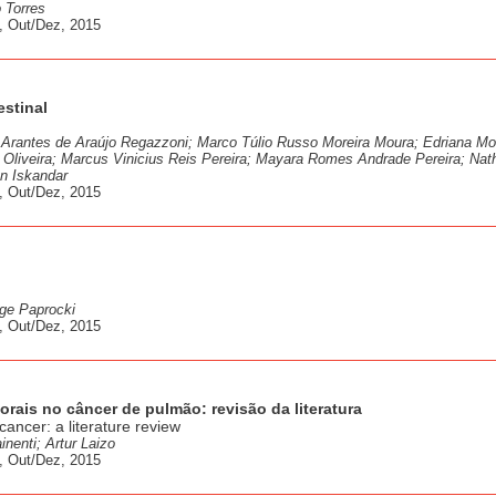
 Torres
, Out/Dez, 2015
estinal
 Arantes de Araújo Regazzoni; Marco Túlio Russo Moreira Moura; Edriana Mo
 Oliveira; Marcus Vinicius Reis Pereira; Mayara Romes Andrade Pereira; Nath
n Iskandar
, Out/Dez, 2015
ge Paprocki
, Out/Dez, 2015
rais no câncer de pulmão: revisão da literatura
cancer: a literature review
inenti; Artur Laizo
, Out/Dez, 2015