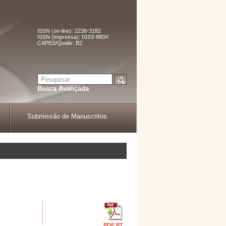
ISSN (on-line): 2238-3182
ISSN (Impressa): 0103-880X
CAPES/Qualis: B2
Busca Avançada
Submissão de Manuscritos
PDF PT