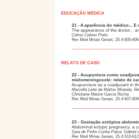
EDUCAÇÃO MÉDICA
21 - A aparência do médico... E
The appearance of the doctor... an
Celmo Celeno Porto
Rev Med Minas Gerais; 25.4:605-606
RELATO DE CASO
22 - Acupuntura como coadjuvan
mielomeningocele: relato de ca
Acupuncture as a coadjuvant in th
Marcella Leite de Mattos Miranda; Re
Christiane Marize Garcia Rocha
Rev Med Minas Gerais; 25.4:607-609
23 - Gestação ectópica abdomin
Abdominal ectopic pregnancy: a cas
Sara de Pinho Cunha Paiva; Gabriel Al
Rev Med Minas Gerais; 25.4:610-612