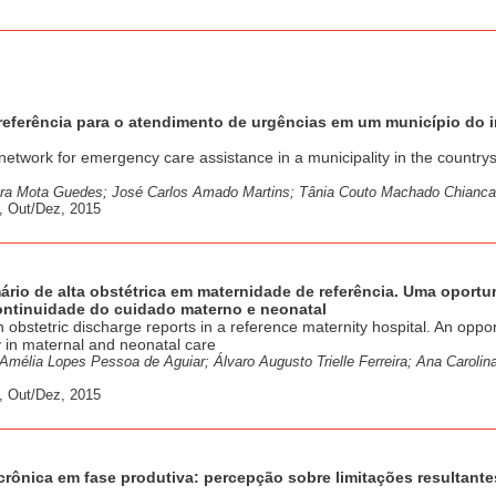
rreferência para o atendimento de urgências em um município do i
etwork for emergency care assistance in a municipality in the countrys
mara Mota Guedes; José Carlos Amado Martins; Tânia Couto Machado Chianca
, Out/Dez, 2015
ário de alta obstétrica em maternidade de referência. Uma oport
continuidade do cuidado materno e neonatal
 obstetric discharge reports in a reference maternity hospital. An oppor
ty in maternal and neonatal care
 Amélia Lopes Pessoa de Aguiar; Álvaro Augusto Trielle Ferreira; Ana Carolin
, Out/Dez, 2015
crônica em fase produtiva: percepção sobre limitações resultante