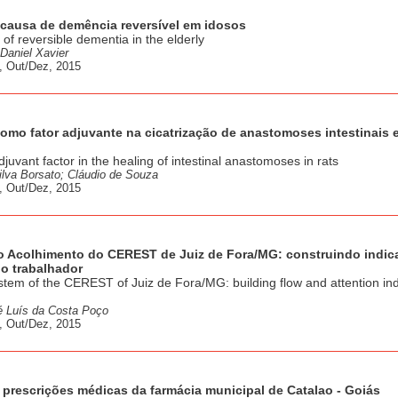
 causa de demência reversível em idosos
of reversible dementia in the elderly
Daniel Xavier
, Out/Dez, 2015
 como fator adjuvante na cicatrização de anastomoses intestinais 
juvant factor in the healing of intestinal anastomoses in rats
ilva Borsato; Cláudio de Souza
, Out/Dez, 2015
do Acolhimento do CEREST de Juiz de Fora/MG: construindo indic
o trabalhador
em of the CEREST of Juiz de Fora/MG: building flow and attention ind
é Luís da Costa Poço
, Out/Dez, 2015
s prescrições médicas da farmácia municipal de Catalao - Goiás