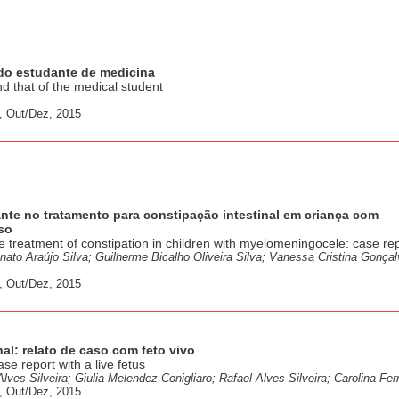
 do estudante de medicina
d that of the medical student
, Out/Dez, 2015
te no tratamento para constipação intestinal em criança com
so
e treatment of constipation in children with myelomeningocele: case re
nato Araújo Silva; Guilherme Bicalho Oliveira Silva; Vanessa Cristina Gonçal
, Out/Dez, 2015
al: relato de caso com feto vivo
e report with a live fetus
ves Silveira; Giulia Melendez Conigliaro; Rafael Alves Silveira; Carolina Fer
, Out/Dez, 2015