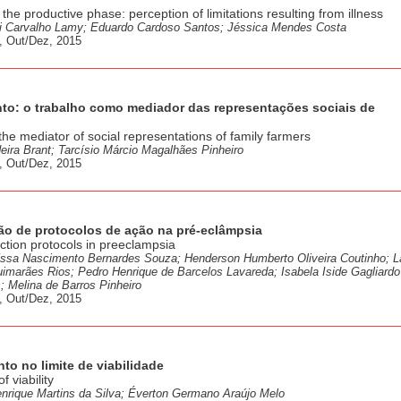
the productive phase: perception of limitations resulting from illness
eni Carvalho Lamy; Eduardo Cardoso Santos; Jéssica Mendes Costa
, Out/Dez, 2015
nto: o trabalho como mediador das representações sociais de
the mediator of social representations of family farmers
deira Brant; Tarcísio Márcio Magalhães Pinheiro
, Out/Dez, 2015
ão de protocolos de ação na pré-eclâmpsia
tion protocols in preeclampsia
íssa Nascimento Bernardes Souza; Henderson Humberto Oliveira Coutinho; L
uimarães Rios; Pedro Henrique de Barcelos Lavareda; Isabela Iside Gagliardo
 Melina de Barros Pinheiro
, Out/Dez, 2015
to no limite de viabilidade
f viability
enrique Martins da Silva; Éverton Germano Araújo Melo