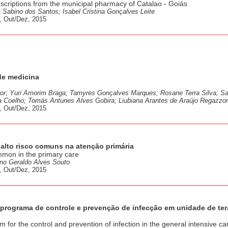
scriptions from the municipal pharmacy of Catalao - Goiás
 Sabino dos Santos; Isabel Cristina Gonçalves Leite
, Out/Dez, 2015
de medicina
ior; Yuri Amorim Braga; Tamyres Gonçalves Marques; Rosane Terra Silva; S
eira Coelho; Tomás Antunes Alves Gobira; Liubiana Arantes de Araújo Regazzo
, Out/Dez, 2015
 alto risco comuns na atenção primária
mon in the primary care
ino Geraldo Alves Souto
, Out/Dez, 2015
 programa de controle e prevenção de infecção em unidade de ter
for the control and prevention of infection in the general intensive car