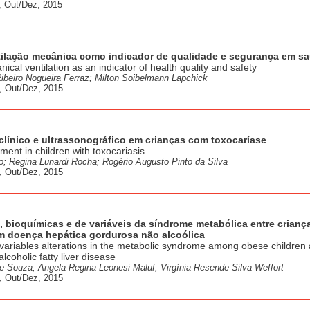
, Out/Dez, 2015
tilação mecânica como indicador de qualidade e segurança em s
al ventilation as an indicator of health quality and safety
Ribeiro Nogueira Ferraz; Milton Soibelmann Lapchick
, Out/Dez, 2015
línico e ultrassonográfico em crianças com toxocaríase
rment in children with toxocariasis
o; Regina Lunardi Rocha; Rogério Augusto Pinto da Silva
, Out/Dez, 2015
, bioquímicas e de variáveis da síndrome metabólica entre crianç
 doença hepática gordurosa não alcoólica
variables alterations in the metabolic syndrome among obese children
coholic fatty liver disease
e Souza; Angela Regina Leonesi Maluf; Virgínia Resende Silva Weffort
, Out/Dez, 2015