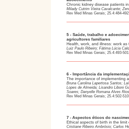
Chronic kidney disease patients in 
Milady Cutrim Vieira Cavalcante; Z
Rev Med Minas Gerais; 25.4:484-492
5 - Saúde, trabalho e adoecime
agricultores familiares
Health, work, and illness: work as 
Luiz Paulo Ribeiro; Fátima Lúcia Cal
Rev Med Minas Gerais; 25.4:493-501
6 - Importância da implementaç
The importance of implementing ac
Bruna Carolina Lapertosa Santos; La
Lopes de Almeida; Lisandro Liboni G
Soares; Danyelle Romana Alves Rios;
Rev Med Minas Gerais; 25.4:502-510
7 - Aspectos éticos do nascimen
Ethical aspects of birth in the limit o
Cristiane Ribeiro Ambrósio; Carlos H