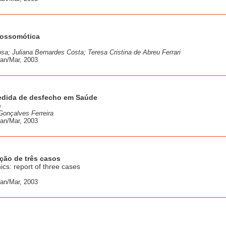
stossomótica
osa; Juliana Bernardes Costa; Teresa Cristina de Abreu Ferrari
Jan/Mar, 2003
edida de desfecho em Saúde
e
Gonçalves Ferreira
Jan/Mar, 2003
ação de três casos
nics: report of three cases
Jan/Mar, 2003