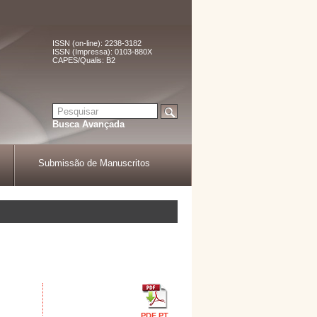
ISSN (on-line): 2238-3182
ISSN (Impressa): 0103-880X
CAPES/Qualis: B2
Busca Avançada
Submissão de Manuscritos
PDF PT