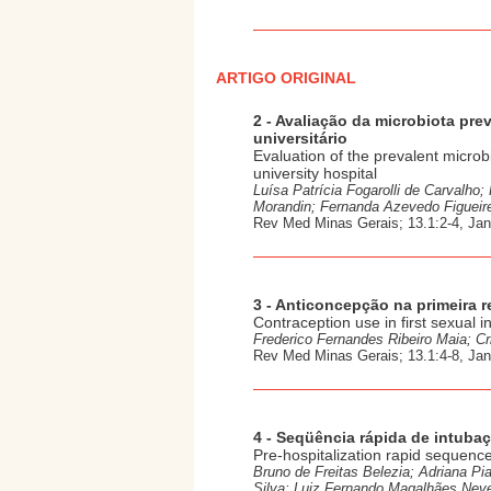
ARTIGO ORIGINAL
2 - Avaliação da microbiota pr
universitário
Evaluation of the prevalent microbi
university hospital
Luísa Patrícia Fogarolli de Carvalho;
Morandin; Fernanda Azevedo Figueir
Rev Med Minas Gerais; 13.1:2-4, Jan
3 - Anticoncepção na primeira r
Contraception use in first sexual i
Frederico Fernandes Ribeiro Maia; C
Rev Med Minas Gerais; 13.1:4-8, Jan
4 - Seqüência rápida de intubaç
Pre-hospitalization rapid sequenc
Bruno de Freitas Belezia; Adriana P
Silva; Luiz Fernando Magalhães Neve