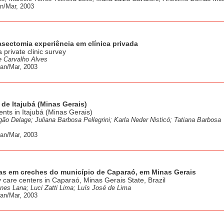
n/Mar, 2003
asectomia experiência em clínica privada
private clinic survey
e Carvalho Alves
Jan/Mar, 2003
 de Itajubá (Minas Gerais)
nts in Itajubá (Minas Gerais)
ão Delage; Juliana Barbosa Pellegrini; Karla Neder Nisticó; Tatiana Barbosa
Jan/Mar, 2003
nças em creches do município de Caparaó, em Minas Gerais
ay care centers in Caparaó, Minas Gerais State, Brazil
nes Lana; Luci Zatti Lima; Luís José de Lima
Jan/Mar, 2003