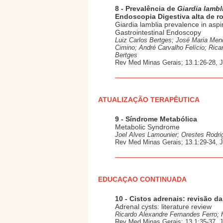
8 - Prevalência de
Giardia lambl
Endoscopia Digestiva alta de ro
Giardia lamblia prevalence in aspi
Gastrointestinal Endoscopy
Luiz Carlos Bertges; José Maria Men
Cimino; André Carvalho Felício; Ric
Bertges
Rev Med Minas Gerais; 13.1:26-28, 
ATUALIZAÇÃO TERAPÊUTICA
9 - Síndrome Metabólica
Metabolic Syndrome
Joel Alves Lamounier; Orestes Rodri
Rev Med Minas Gerais; 13.1:29-34, 
EDUCAÇAO CONTINUADA
10 - Cistos adrenais: revisão da 
Adrenal cysts: literature review
Ricardo Alexandre Fernandes Ferro;
Rev Med Minas Gerais; 13.1:35-37, 