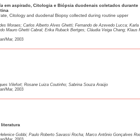
ia
em aspirado, Citologia e Biópsia duodenais coletados durante
tina
rate, Citology and duodenal Biopsy collected during routine upper
des Moraes; Carlos Alberto Alves Ghetti; Fernando de Azevedo Lucca; Karla 
ardo Mauro Ghetti Cabral; Erika Ruback Bertges; Cláudia Veiga Chang; Klaus
Jan/Mar, 2003
gues Vilefort; Rosane Luiza Coutinho; Sabrina Souza Araújo
Jan/Mar, 2003
literatura
 Helenice Gobbi; Paulo Roberto Savassi Rocha; Marco Antônio Gonçalves Ro
Jan/Mar, 2003