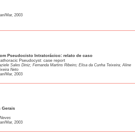
Jan/Mar, 2003
com Pseudocisto Intratorácico: relato de caso
trathoracic Pseudocyst: case report
iele Sales Diniz; Fernanda Martins Ribeiro; Elisa da Cunha Teixeira; Aline
xeira Neto
Jan/Mar, 2003
s Gerais
 Neves
Jan/Mar, 2003