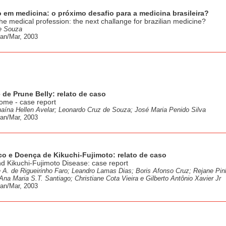
ção em medicina: o próximo desafio para a medicina brasileira?
n the medical profession: the next challange for brazilian medicine?
de Souza
Jan/Mar, 2003
 de Prune Belly: relato de caso
ome - case report
aína Hellen Avelar; Leonardo Cruz de Souza; José Maria Penido Silva
Jan/Mar, 2003
co e Doença de Kikuchi-Fujimoto: relato de caso
 Kikuchi-Fujimoto Disease: case report
 A. de Rigueirinho Faro; Leandro Lamas Dias; Boris Afonso Cruz; Rejane Pin
na Maria S.T. Santiago; Christiane Cota Vieira e Gilberto Antônio Xavier Jr
Jan/Mar, 2003