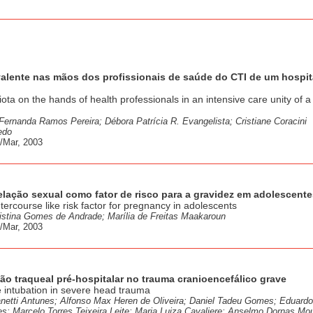
evalente nas mãos dos profissionais de saúde do CTI de um hospit
ota on the hands of health professionals in an intensive care unity of a
 Fernanda Ramos Pereira; Débora Patrícia R. Evangelista; Cristiane Coracini
edo
/Mar, 2003
elação sexual como fator de risco para a gravidez em adolescente
ntercourse like risk factor for pregnancy in adolescents
ristina Gomes de Andrade; Marília de Freitas Maakaroun
/Mar, 2003
ão traqueal pré-hospitalar no trauma cranioencefálico grave
e intubation in severe head trauma
ianetti Antunes; Alfonso Max Heren de Oliveira; Daniel Tadeu Gomes; Eduard
s; Marcelo Torres Teixeira Leite; Maria Luiza Cavaliere; Anselmo Dornas Mo