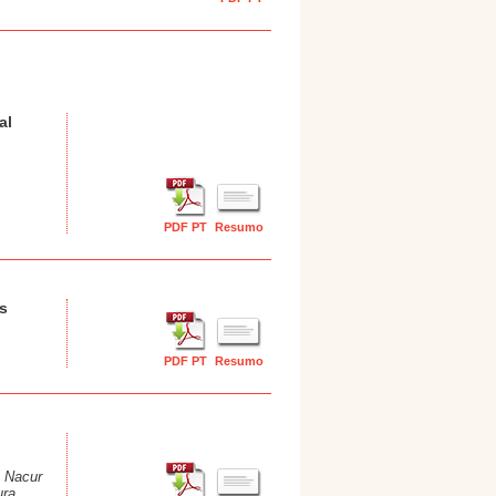
al
PDF PT
Resumo
s
PDF PT
Resumo
o Nacur
ura