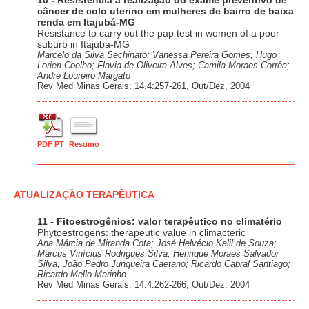
10 - Resistência à realização do exame preventivo de
câncer de colo uterino em mulheres de bairro de baixa
renda em Itajubá-MG
Resistance to carry out the pap test in women of a poor
suburb in Itajuba-MG
Marcelo da Silva Sechinato; Vanessa Pereira Gomes; Hugo
Lorieri Coelho; Flavia de Oliveira Alves; Camila Moraes Corrêa;
André Loureiro Margato
Rev Med Minas Gerais; 14.4:257-261, Out/Dez, 2004
PDF PT
Resumo
ATUALIZAÇÃO TERAPÊUTICA
11 - Fitoestrogênios: valor terapêutico no climatério
Phytoestrogens: therapeutic value in climacteric
Ana Márcia de Miranda Cota; José Helvécio Kalil de Souza;
Marcus Vinícius Rodrigues Silva; Henrique Moraes Salvador
Silva; João Pedro Junqueira Caetano; Ricardo Cabral Santiago;
Ricardo Mello Marinho
Rev Med Minas Gerais; 14.4:262-266, Out/Dez, 2004