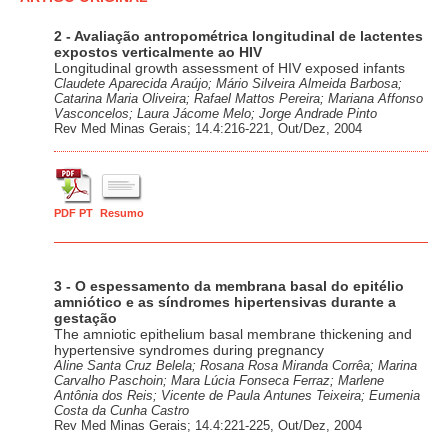
2 - Avaliação antropométrica longitudinal de lactentes
expostos verticalmente ao HIV
Longitudinal growth assessment of HIV exposed infants
Claudete Aparecida Araújo; Mário Silveira Almeida Barbosa;
Catarina Maria Oliveira; Rafael Mattos Pereira; Mariana Affonso
Vasconcelos; Laura Jácome Melo; Jorge Andrade Pinto
Rev Med Minas Gerais; 14.4:216-221, Out/Dez, 2004
PDF PT
Resumo
3 - O espessamento da membrana basal do epitélio
amniótico e as síndromes hipertensivas durante a
gestação
The amniotic epithelium basal membrane thickening and
hypertensive syndromes during pregnancy
Aline Santa Cruz Belela; Rosana Rosa Miranda Corrêa; Marina
Carvalho Paschoin; Mara Lúcia Fonseca Ferraz; Marlene
Antônia dos Reis; Vicente de Paula Antunes Teixeira; Eumenia
Costa da Cunha Castro
Rev Med Minas Gerais; 14.4:221-225, Out/Dez, 2004