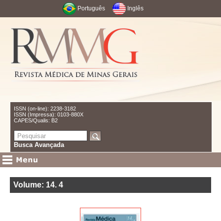
Português
Inglês
ISSN (on-line): 2238-3182
ISSN (Impressa): 0103-880X
CAPES/Qualis: B2
Busca Avançada
Volume: 14
.
4