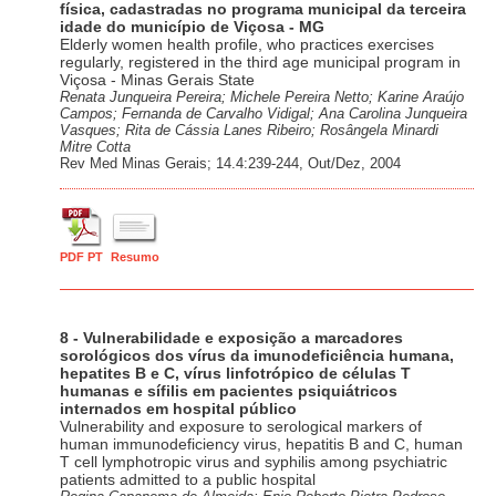
física, cadastradas no programa municipal da terceira
idade do município de Viçosa - MG
Elderly women health profile, who practices exercises
regularly, registered in the third age municipal program in
Viçosa - Minas Gerais State
Renata Junqueira Pereira; Michele Pereira Netto; Karine Araújo
Campos; Fernanda de Carvalho Vidigal; Ana Carolina Junqueira
Vasques; Rita de Cássia Lanes Ribeiro; Rosângela Minardi
Mitre Cotta
Rev Med Minas Gerais; 14.4:239-244, Out/Dez, 2004
PDF PT
Resumo
8 - Vulnerabilidade e exposição a marcadores
sorológicos dos vírus da imunodeficiência humana,
hepatites B e C, vírus linfotrópico de células T
humanas e sífilis em pacientes psiquiátricos
internados em hospital público
Vulnerability and exposure to serological markers of
human immunodeficiency virus, hepatitis B and C, human
T cell lymphotropic virus and syphilis among psychiatric
patients admitted to a public hospital