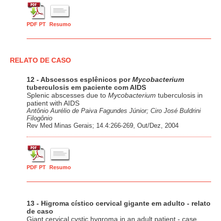
PDF PT
Resumo
RELATO DE CASO
12 - Abscessos esplênicos por
Mycobacterium
tuberculosis em paciente com AIDS
Splenic abscesses due to
Mycobacterium
tuberculosis in
patient with AIDS
Antônio Aurélio de Paiva Fagundes Júnior; Ciro José Buldrini
Filogônio
Rev Med Minas Gerais; 14.4:266-269, Out/Dez, 2004
PDF PT
Resumo
13 - Higroma cístico cervical gigante em adulto - relato
de caso
Giant cervical cystic hygroma in an adult patient - case